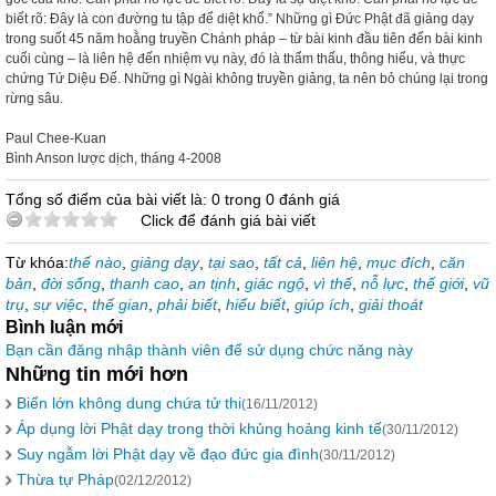
biết rõ: Đây là con đường tu tập để diệt khổ.” Những gì Đức Phật đã giảng dạy
trong suốt 45 năm hoằng truyền Chánh pháp – từ bài kinh đầu tiên đến bài kinh
cuối cùng – là liên hệ đến nhiệm vụ này, đó là thẩm thấu, thông hiểu, và thực
chứng Tứ Diệu Đế. Những gì Ngài không truyền giảng, ta nên bỏ chúng lại trong
rừng sâu.
Paul Chee-Kuan
Bình Anson lược dịch, tháng 4-2008
Tổng số điểm của bài viết là: 0 trong 0 đánh giá
Click để đánh giá bài viết
Từ khóa:
thế nào
,
giảng dạy
,
tại sao
,
tất cả
,
liên hệ
,
mục đích
,
căn
bản
,
đời sống
,
thanh cao
,
an tịnh
,
giác ngộ
,
vì thế
,
nỗ lực
,
thế giới
,
vũ
trụ
,
sự việc
,
thế gian
,
phải biết
,
hiểu biết
,
giúp ích
,
giải thoát
Bình luận mới
Bạn cần đăng nhập thành viên để sử dụng chức năng này
Những tin mới hơn
Biển lớn không dung chứa tử thi
(16/11/2012)
Áp dụng lời Phật dạy trong thời khủng hoảng kinh tế
(30/11/2012)
Suy ngẫm lời Phật dạy về đạo đức gia đình
(30/11/2012)
Thừa tự Pháp
(02/12/2012)