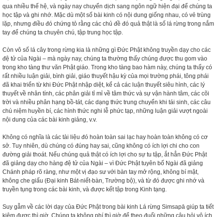
qua nhiều thế hệ, và ngày nay chuyển dịch sang ngôn ngữ hiện đại để chúng ta
học tập và ghi nhớ. Mặc dù một số bài kinh có nội dung giống nhau, có vẻ trùng
lặp, nhưng điều đó chứng tỏ rằng các chủ đề đó quả thật là số lá rừng trong nắm
tay để chúng ta chuyên chú, tập trung học tập.
Còn vô số lá cây trong rừng kia là những gì Đức Phật không truyền dạy cho các
đệ tử của Ngài – mà ngày nay, chúng ta thường thấy chúng được thu gom vào
trong kho tàng thư văn Phật giáo. Trong kho tàng bao hàm này, chúng ta thấy có
rất nhiều luận giải, bình giải, giáo thuyết hậu kỳ của mọi trường phái, tông phái
đã khai triển từ khi Đức Phật nhập diệt, kể cả các luận thuyết siêu hình, các lý
thuyết về nhân tính, các phân giải tỉ mỉ về tâm thức và sự vận hành tâm, các cõi
trời và nhiều phân hạng bồ-tát, các dạng thức trung chuyển khi tái sinh, các câu
chú niệm huyền bí, các hình thức nghi lễ phức tạp, những luận giải vượt ngoài
nội dung của các bài kinh giảng, v.v.
Không có nghĩa là các tài liệu đó hoàn toàn sai lạc hay hoàn toàn không có cơ
sở. Tuy nhiên, dù chúng có đúng hay sai, cũng không có ích lợi chi cho con
đường giải thoát. Nếu chúng quả thật có ích lợi cho sự tu tập, ắt hẳn Đức Phật
đã giảng dạy cho hàng đệ tử của Ngài – vì Đức Phật tuyên bố Ngài đã giảng
Chánh pháp rõ ràng, như một vị đạo sư với bàn tay mở rộng, không bí mật,
không che giấu (Đại kinh Bát-niết-bàn, Trường bộ), và từ đó được ghi nhớ và
truyền tụng trong các bài kinh, và được kết tập trong Kinh tạng.
Suy gẫm về các lời dạy của Đức Phật trong bài kinh Lá rừng Simsapā giúp ta tiết
kiệm được thì giờ. Chúng ta không phí thì giờ để theo đuổi những câu hỏi vô ích.