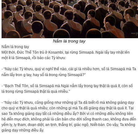
Nắm lá trong tay
Nắm lá trong tay
Một thời, Đức Thế Tôn trú ở Kosambi, tại rừng Simsapā. Ngài lấy tay nhặt lên
một ít lá Simsapā, rồi bảo các Tỳ khưu:
- “Này các Tỳ khưu, quý vị nghĩ thế nào, cái gì là nhiều hơn, số lá Simsapā mà Ta
nắm lấy tron
g tay, hay số lá trong rừng Simsapā?”
- “Bạch Thế Tôn, số lá Simsapā mà Ngài nắm lấy trong tay thật là quá ít, còn số
lá trong rừng Simsapā thật là quá nhiều.”
- “Này các Tỳ khưu, cũng giống như những gì Ta đã biết rõ mà không giảng dạy
cho quý vị thật là quá nhiều; còn những gì mà Ta đã giảng dạy thật là quá ít. Tại
sao Ta không giảng dạy tất cả những điều ấy? Bởi vì có những điều không liên
hệ đến mục đích, không phải là căn bản cho đời sống thanh cao, không đưa đến
yếm ly, ly tham, đoạn diệt, an tịnh, thắng trí, giác ngộ, Niết-bàn. Do vậy, Ta không
giảng dạy những điều ấy.