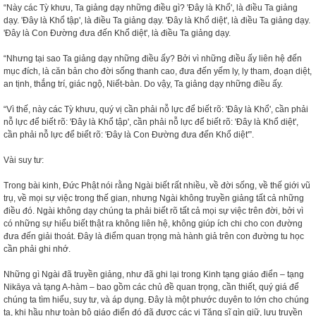
“Này các Tỳ khưu, Ta giảng dạy những điều gì? 'Ðây là Khổ', là điều Ta giảng
dạy. 'Ðây là Khổ tập', là điều Ta giảng dạy. 'Ðây là Khổ diệt', là điều Ta giảng dạy.
'Ðây là Con Ðường đưa đến Khổ diệt', là điều Ta giảng dạy.
“Nhưng tại sao Ta giảng dạy những điều ấy? Bởi vì những điều ấy liên hệ đến
mục đích, là căn bản cho đời sống thanh cao, đưa đến yếm ly, ly tham, đoạn diệt,
an tịnh, thắng trí, giác ngộ, Niết-bàn. Do vậy, Ta giảng dạy những điều ấy.
“Vì thế, này các Tỳ khưu, quý vị cần phải nỗ lực để biết rõ: 'Ðây là Khổ', cần phải
nỗ lực để biết rõ: 'Ðây là Khổ tập', cần phải nỗ lực để biết rõ: 'Ðây là Khổ diệt',
cần phải nỗ lực để biết rõ: 'Ðây là Con Ðường đưa đến Khổ diệt'”.
Vài suy tư:
Trong bài kinh, Đức Phật nói rằng Ngài biết rất nhiều, về đời sống, về thế giới vũ
trụ, về mọi sự việc trong thế gian, nhưng Ngài không truyền giảng tất cả những
điều đó. Ngài không dạy chúng ta phải biết rõ tất cả mọi sự việc trên đời, bởi vì
có những sự hiểu biết thật ra không liên hệ, không giúp ích chi cho con đường
đưa đến giải thoát. Đây là điểm quan trọng mà hành giả trên con đường tu học
cần phải ghi nhớ.
Những gì Ngài đã truyền giảng, như đã ghi lại trong Kinh tạng giáo điển – tạng
Nikāya và tạng A-hàm – bao gồm các chủ đề quan trọng, cần thiết, quý giá để
chúng ta tìm hiểu, suy tư, và áp dụng. Đây là một phước duyên to lớn cho chúng
ta, khi hầu như toàn bộ giáo điển đó đã được các vị Tăng sĩ gìn giữ, lưu truyền