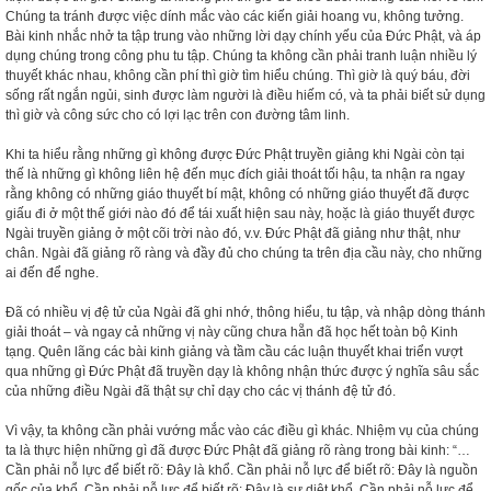
Chúng ta tránh được việc dính mắc vào các kiến giải hoang vu, không tưởng.
Bài kinh nhắc nhở ta tập trung vào những lời dạy chính yếu của Đức Phật, và áp
dụng chúng trong công phu tu tập. Chúng ta không cần phải tranh luận nhiều lý
thuyết khác nhau, không cần phí thì giờ tìm hiểu chúng. Thì giờ là quý báu, đời
sống rất ngắn ngủi, sinh được làm người là điều hiếm có, và ta phải biết sử dụng
thì giờ và công sức cho có lợi lạc trên con đường tâm linh.
Khi ta hiểu rằng những gì không được Đức Phật truyền giảng khi Ngài còn tại
thế là những gì không liên hệ đến mục đích giải thoát tối hậu, ta nhận ra ngay
rằng không có những giáo thuyết bí mật, không có những giáo thuyết đã được
giấu đi ở một thế giới nào đó để tái xuất hiện sau này, hoặc là giáo thuyết được
Ngài truyền giảng ở một cõi trời nào đó, v.v. Đức Phật đã giảng như thật, như
chân. Ngài đã giảng rõ ràng và đầy đủ cho chúng ta trên địa cầu này, cho những
ai đến để nghe.
Đã có nhiều vị đệ tử của Ngài đã ghi nhớ, thông hiểu, tu tập, và nhập dòng thánh
giải thoát – và ngay cả những vị này cũng chưa hẵn đã học hết toàn bộ Kinh
tạng. Quên lãng các bài kinh giảng và tầm cầu các luận thuyết khai triển vượt
qua những gì Đức Phật đã truyền dạy là không nhận thức được ý nghĩa sâu sắc
của những điều Ngài đã thật sự chỉ dạy cho các vị thánh đệ tử đó.
Vì vậy, ta không cần phải vướng mắc vào các điều gì khác. Nhiệm vụ của chúng
ta là thực hiện những gì đã được Đức Phật đã giảng rõ ràng trong bài kinh: “…
Cần phải nỗ lực để biết rõ: Đây là khổ. Cần phải nỗ lực để biết rõ: Đây là nguồn
gốc của khổ. Cần phải nỗ lực để biết rõ: Đây là sự diệt khổ. Cần phải nỗ lực để