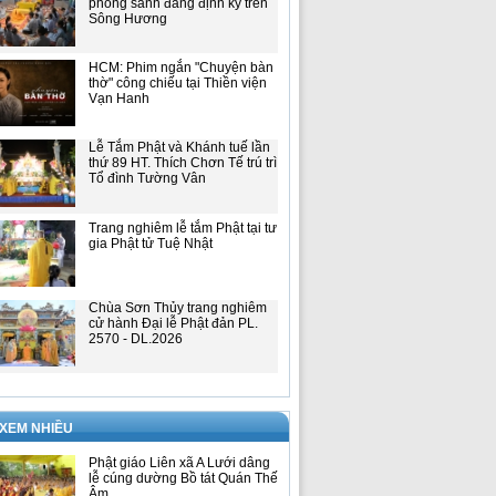
phóng sanh đăng định kỳ trên
Sông Hương
HCM: Phim ngắn "Chuyện bàn
thờ" công chiếu tại Thiền viện
Vạn Hanh
Lễ Tắm Phật và Khánh tuế lần
thứ 89 HT. Thích Chơn Tế trú trì
Tổ đình Tường Vân
Trang nghiêm lễ tắm Phật tại tư
gia Phật tử Tuệ Nhật
Chùa Sơn Thủy trang nghiêm
cử hành Đại lễ Phật đản PL.
2570 - DL.2026
 XEM NHIỀU
Phật giáo Liên xã A Lưới dâng
lễ cúng dường Bồ tát Quán Thế
Âm