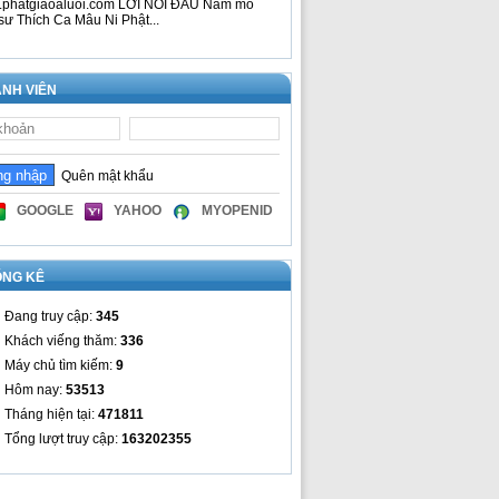
phatgiaoaluoi.com LỜI NÓI ĐẦU Nam mô
sư Thích Ca Mâu Ni Phật...
NH VIÊN
Quên mật khẩu
GOOGLE
YAHOO
MYOPENID
ỐNG KÊ
Đang truy cập:
345
Khách viếng thăm:
336
Máy chủ tìm kiếm:
9
Hôm nay:
53513
Tháng hiện tại:
471811
Tổng lượt truy cập:
163202355