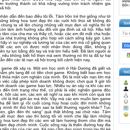
www.
 lớn trưởng thành có khả năng vuông tròn trách nhiệm gia
Bổn 
xã hội.
 nhân dẫn đến bao điều tội lỗi. Tâm hồn trẻ thơ giống như tờ
hững bông hoa tươi đẹp thì rác rưởi hôi thúi sẽ không đủ
THÀ
à chúng ta vẽ lên chúng những vết mực đen vô nghĩa thì tờ
còn làm ảnh hưởng xấu đối với gia đình và xã hội. Hầu hết
an tâm của cha mẹ và thầy cô, hoặc các em đó mất cha hoặc
ủa nhà trường không phù hợp với cách sống bây giờ. Làm
 hãy vì sự nghiệp và tương lai của các em mà cố gắng quan
 để các em có được một nhận thức đúng đắn, không ỷ
n tự lực bằng đôi tay và trái tim hiểu biết. Đã làm người ai
t, nếu không biết hổ thẹn mà xem thường nó thì ta đã tự hại
n đến các tệ nạn xã hội trong bối cảnh hiện nay.
 game đã xảy ra. Một em học sinh ở Hải Dương đã giết và
TH
hằm phi tang để có tiền chơi game. Không biết bao em học
để thỏa mãn cơn nghiện của mình. Đó là một vấn nạn lớn mà
i việc cấp phép kinh doanh không được chơi quá 9 giờ tối
inh doanh các game bạo lực. Nhiều vụ án xảy ra khi các em
 đến tình trạng như thế, có phải là việc nghiện game độc
ẻ, hỡi các em, các em sẽ nghĩ ra sao khi mình còn quá trẻ
 chỉ là thế giới ảo mà thôi. Vậy mà các em muốn làm game
hạ để làm gì rồi cuối cùng hủy hoại cuộc đời mình không
g mình thì thử hỏi làm sao ta biết thương người khác? Tục
en, gần đèn thì sáng” quả thật không sai chút nào. Tâm
uết mực đen vào thì bóng tối vô minh che lấp làm những
g hoa tươi đẹp thì các em sẽ làm hương thơm cho đời mà
 làm đẹp chính mình. Cuộc sống này là thiên đường hay địa
ự tiếp cận của các em. Kẻ nào cầm dao súng trong tay thì kẻ