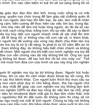
mình. Em nào cầm kiếm trí tuệ thì sẽ soi sáng bóng tối vô
p giáo dục đạo đức tâm linh, trong cuộc sống ta cứ mãi
vọng, quyền cao chức trọng để làm giàu vật chấtmà quên đi
ệt con người, làm hao tốn tiền bạc, tài sản, làm mất đi nhân
 cảm, kiên cường để thực hiện các việc lớn lao, trọng đại.
, nhỏ nhẹ nên dễ làm mê hoặc lòng người, do đó đa số các
t một cách công khai, trắng trợn; khi sự việc đã xảy ra đành
 túy hủy diệt con người nhanh nhất về vật chất lẫn tinh
 đã lỡ làng rồi, vì không chịu nỗi cơn vật vã, vì thèm khát,
con người khi đã vướng vào vòng này đành chịu thân tàn ma
bán ma túy bị xử lý rất nặng, bị phạt tù từ 10 năm đến án tử
g tham không đáy, do không hiểu biết chân chánh và không
ết chùm. Một người cha khi biết con mình nghiện ma túy đã
 đứa con vẫn chứng nào tật nấy không thể bỏ. Ông tức quá
ày không bỏ được, để tao hút thử rồi bỏ cho mày coi”. Thế
càng mê muội hơn đứa con của mình và sau này ông còn nghiện
người lỡ nghiện ma túy lại bỏ không được. Người hút hoặc
nhau, khi có vào thì cảm nhận được khoái lạc tột cùng, khi
hơn các thứ bệnh khác. Con người luôn thích thú mưu cầu sự
ng mọi cách phải duy trì cho bằng được, thà hại người chứ
háp duy nhất để giúp các con nghiện ma túy không làm ảnh
con nghiện 100% và đào tạo công ăn việc làm tại chỗ; phạt
 siêu lợi nhuậnmà đánh mất giá trị đạo đức chân thật; một
n ngườinhư thế thì đất nước đó không sớm thì chày sẽ rơi
chịu ngu muội mà mất đi tình người. Chúng ta hãy nói không
 qua cạm bẫy cuộc đời bằng nhận thức sáng suốt từ khi còn