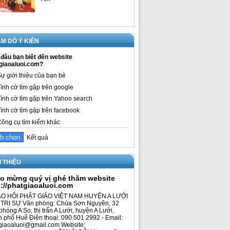
M DÒ Ý KIẾN
đâu bạn biết đến website
giaoaluoi.com?
ự giới thiệu của bạn bè
ình cờ tìm gặp trên google
ình cờ tìm gặp trên Yahoo search
ình cờ tìm gặp trên facebook
ông cụ tìm kiếm khác
Kết quả
I THIỆU
o mừng quý vị ghé thăm website
p://phatgiaoaluoi.com
O HỘI PHẬT GIÁO VIỆT NAM HUYỆN A LƯỚI
TRỊ SỰ Văn phòng: Chùa Sơn Nguyên, 32
phóng A So, thị trấn A Lưới, huyện A Lưới,
h phố Huế Điện thoại: 090 501 2992 - Email:
giaoaluoi@gmail.com Website: