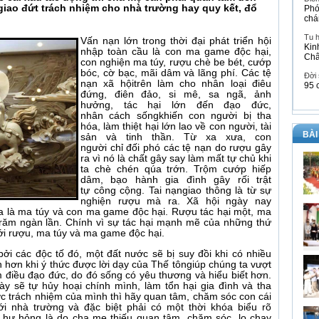
iao đứt trách nhiệm cho nhà trường hay quy kết, đổ
Phó
chá
Tu 
Vấn nạn lớn trong thời đại phát triển hội
Kin
nhập toàn cầu là con ma game độc hại,
Ch
con nghiện ma túy, rượu chè be bét, cướp
bóc, cờ bạc, mãi dâm và lãng phí. Các tệ
Đời
nạn xã hộitrên làm cho nhân loại điêu
95 
đứng, điên đảo, si mê, sa ngã, ảnh
hưởng, tác hại lớn đến đạo đức,
nhân cách sốngkhiến con người bị tha
hóa, làm thiệt hại lớn lao về con người, tài
BÀI
sản và tinh thần. Từ xa xưa, con
người chỉ đối phó các tệ nạn do rượu gây
ra vì nó là chất gây say làm mất tự chủ khi
ta chè chén qúa trớn. Trộm cướp hiếp
dâm, bạo hành gia đình gây rối trật
tự công cộng. Tai nạngiao thông là từ sự
nghiện rượu mà ra. Xã hội ngày nay
ữa là ma túy và con ma game độc hại. Rượu tác hại một, ma
trăm ngàn lần. Chính vì sự tác hại mạnh mẽ của những thứ
ới rượu, ma túy và ma game độc hại.
ởi các độc tố đó, một đất nước sẽ bị suy đồi khi có nhiều
hơn khi ý thức được lời dạy của Thế tôngiúp chúng ta vượt
 điều đạo đức, do đó sống có yêu thương và hiểu biết hơn.
y sẽ tự hủy hoại chính mình, làm tổn hại gia đình và tha
c trách nhiệm của mình thì hãy quan tâm, chăm sóc con cái
i nhà trường và đặc biệt phải có một thời khóa biểu rõ
 hư hỏng là do cha mẹ thiếu quan tâm, chăm sóc, lo chạy