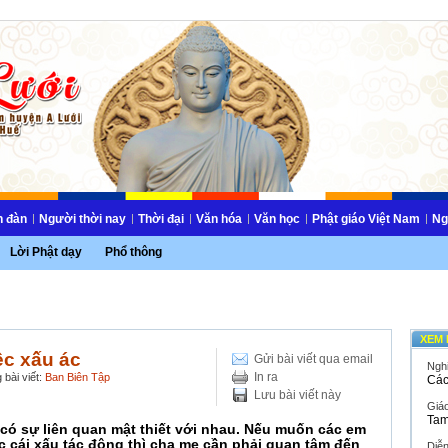
n đàn
Người thời nay
Thời đại
Văn hóa
Văn học
Phật giáo Việt Nam
Ng
Lời Phật dạy
Phổ thông
XEM 
ệc xấu ác
Gửi bài viết qua email
Ngh
In ra
 bài viết:
Ban Biên Tập
Các
Lưu bài viết này
Giáo
Tam
 có sự liên quan mật thiết với nhau. Nếu muốn các em
c cái xấu tác động thì cha mẹ cần phải quan tâm đến
Diễ