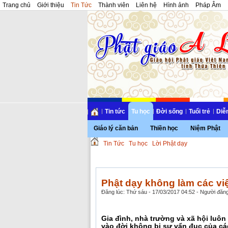
Trang chủ
Giới thiệu
Tin Tức
Thành viên
Liên hệ
Hình ảnh
Pháp Âm
Tin tức
Tu học
Đời sống
Tuổi trẻ
Diễ
Giáo lý căn bản
Thiền học
Niệm Phật
Tin Tức
Tu học
Lời Phật dạy
Phật dạy không làm các vi
Đăng lúc: Thứ sáu - 17/03/2017 04:52 - Người đăng
Gia đình, nhà trường và xã hội luôn
vào đời không bị sự vẩn đục của cá