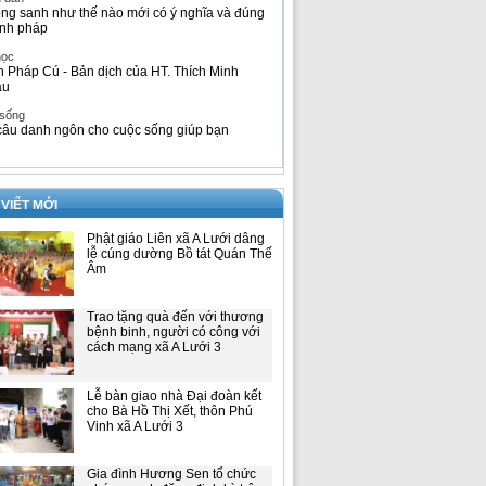
ng sanh như thế nào mới có ý nghĩa và đúng
nh pháp
học
h Pháp Cú - Bản dịch của HT. Thích Minh
âu
 sống
câu danh ngôn cho cuộc sống giúp bạn
 VIẾT MỚI
Phật giáo Liên xã A Lưới dâng
lễ cúng dường Bồ tát Quán Thế
Âm
Trao tặng quà đến với thương
bệnh binh, người có công với
cách mạng xã A Lưới 3
Lễ bàn giao nhà Đại đoàn kết
cho Bà Hồ Thị Xết, thôn Phú
Vinh xã A Lưới 3
Gia đình Hương Sen tổ chức