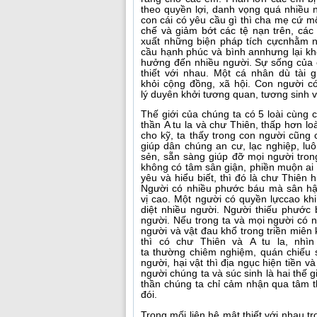
theo quyền lợi, danh vọng quá nhiều n
con cái có yêu cầu gì thì cha mẹ cứ 
chế và giảm bớt các tệ nạn trên, các
xuất những biện pháp tích cựcnhằm n
cầu hạnh phúc và bình annhưng lại khô
hưởng đến nhiều người. Sự sống của 
thiết với nhau. Một cá nhân dù tài 
khỏi cộng đồng, xã hội. Con người có
lý duyên khởi tương quan, tương sinh v
Thế giới của chúng ta có 5 loài cùng 
thần A tu la và chư Thiên, thấp hơn lo
cho kỹ, ta thấy trong con người cũng c
giúp dân chúng an cư, lạc nghiệp, lu
sẻn, sẵn sàng giúp đỡ mọi người tron
không có tâm sân giận, phiền muộn ai 
yêu và hiểu biết, thì đó là chư Thiên 
Người có nhiều phước báu mà sân hận
vị cao. Một người có quyền lựccao k
diệt nhiều người. Người thiếu phước
người. Nếu trong ta và mọi người có nhi
người và vật đau khổ trong triền miên 
thì có chư Thiên và A tu la, nhì
ta thường chiêm nghiệm, quán chiếu s
người, hại vật thì địa ngục hiện tiền v
người chúng ta và súc sinh là hai thế g
thần chúng ta chỉ cảm nhận qua tâm t
đói.
Trong mối liên hệ mật thiết với nhau tr