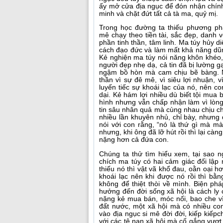
ấy mở cửa địa ngục để đón nhận chính 
minh và chặt đứt tất cả tà ma, quỷ mị.
Trong học đường ta thiếu phương phá
mê chạy theo tiền tài, sắc đẹp, danh 
phần tinh thần, tâm linh. Ma túy hủy di
cách đạo đức và làm mất khả năng dũng
Kẻ nghiện ma túy nói năng khôn khéo
người đẹp nhẹ dạ, cả tin đã bị lường gạ
ngậm bồ hòn mà cam chịu bẽ bàng. Ma
thần vì sự đê mê, vì siêu lợi nhuận, vì
luyến tiếc sự khoái lạc của nó, nên 
dại. Kẻ hám lợi nhiều dù biết tội mua 
hình nhưng vẫn chấp nhận làm vì lòn
tin sâu nhân quả mà cùng nhau chịu ch
nhiều lần khuyên nhủ, chỉ bày, nhưng
nói với con rằng, “nó là thứ gì mà m
nhưng, khi ông đã lỡ hút rồi thì lại 
nặng hơn cả đứa con.
Chúng ta thử tìm hiểu xem, tại sao 
chích ma túy có hai cảm giác đối lập 
thiếu nó thì vật vã khổ đau, oằn oại 
khoái lạc nên khi được nó rồi thì bằ
không để thiệt thòi về mình. Biện p
hưởng đến đời sống xã hội là cách ly 
nặng kẻ mua bán, móc nối, bao che vì
đất nước, một xã hội mà có nhiều co
vào địa ngục si mê đời đời, kiếp kiếp
với các tệ nạn xã hội mà cố gắng vượt