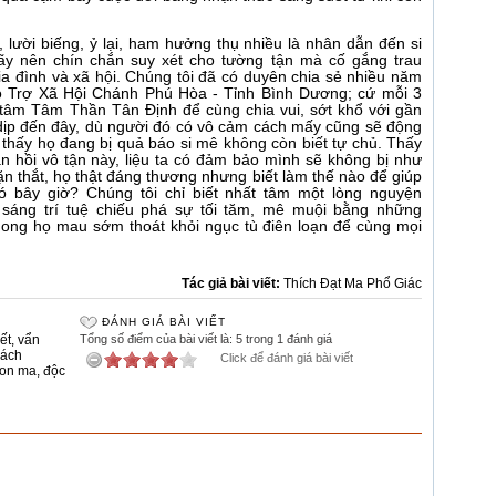
i, lười biếng, ỷ lại, ham hưởng thụ nhiều là nhân dẫn đến si
ãy nên chín chắn suy xét cho tường tận mà cố gắng trau
ia đình và xã hội. Chúng tôi đã có duyên chia sẻ nhiều năm
o Trợ Xã Hội Chánh Phú Hòa - Tỉnh Bình Dương; cứ mỗi 3
g tâm Tâm Thần Tân Định để cùng chia vui, sớt khổ với gần
dịp đến đây, dù người đó có vô cảm cách mấy cũng sẽ động
 thấy họ đang bị quả báo si mê không còn biết tự chủ. Thấy
n hồi vô tận này, liệu ta có đảm bảo mình sẽ không bị như
n thắt, họ thật đáng thương nhưng biết làm thế nào để giúp
ó bây giờ? Chúng tôi chỉ biết nhất tâm một lòng nguyện
áng trí tuệ chiếu phá sự tối tăm, mê muội bằng những
 mong họ mau sớm thoát khỏi ngục tù điên loạn để cùng mọi
Tác giả bài viết:
Thích Đạt Ma Phổ Giác
ĐÁNH GIÁ BÀI VIẾT
ết
,
vẩn
Tổng số điểm của bài viết là: 5 trong 1 đánh giá
rách
Click để đánh giá bài viết
on ma
,
độc