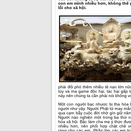
con em mình nhiều hơn, không thể g
lỗi cho xã hội.
phải đối phó thêm nhiều tệ nạn lớn n
túy và ma game độc hại, tác hại gấp 
này nên chúng ta cần phải nói không v
Một con người bạc nhược bị tha hóa b
người như vậy. Người Phật tử may mắn 
qua cạm bẫy cuộc đời nhờ gìn giữ năm
Người nào nghiện một trong ba thứ nà
hóa xã hội. Bậc làm cha mẹ ý thức đượ
nhiều hơn, nên phối hợp chặt chẽ vớ
ràng cho các em. Phần lớn các em bị