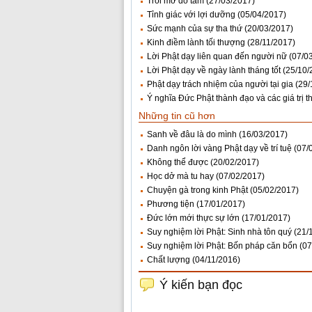
Trói mở do tâm
(27/03/2017)
Tỉnh giác với lợi dưỡng
(05/04/2017)
Sức mạnh của sự tha thứ
(20/03/2017)
Kinh điềm lành tối thượng
(28/11/2017)
Lời Phật dạy liên quan đến người nữ
(07/0
Lời Phật dạy về ngày lành tháng tốt
(25/10/
Phật dạy trách nhiệm của người tại gia
(29/
Ý nghĩa Đức Phật thành đạo và các giá trị t
Những tin cũ hơn
Sanh về đâu là do mình
(16/03/2017)
Danh ngôn lời vàng Phật dạy về trí tuệ
(07/
Không thể được
(20/02/2017)
Học dở mà tu hay
(07/02/2017)
Chuyện gà trong kinh Phật
(05/02/2017)
Phương tiện
(17/01/2017)
Đức lớn mới thực sự lớn
(17/01/2017)
Suy nghiệm lời Phật: Sinh nhà tôn quý
(21/
Suy nghiệm lời Phật: Bốn pháp căn bổn
(07
Chất lượng
(04/11/2016)
Ý kiến bạn đọc