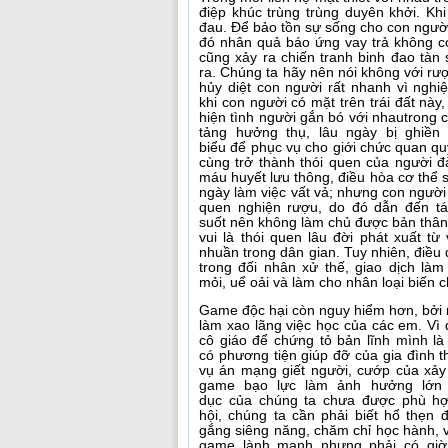
điệp khúc trùng trùng duyên khởi. Khi
đau. Để bảo tồn sự sống cho con người 
đó nhân quả báo ứng vay trả không có
cũng xảy ra chiến tranh binh đao tàn 
ra. Chúng ta hãy nên nói không với rư
hủy diệt con người rất nhanh vì ngh
khi con người có mặt trên trái đất này
hiện tình người gắn bó với nhautrong 
tảng hưởng thụ, lâu ngày bị ghiền
biểu để phục vụ cho giới chức quan qu
cùng trở thành thói quen của người 
máu huyết lưu thông, điều hòa cơ thể 
ngày làm việc vất vả; nhưng con người 
quen nghiện rượu, do đó dẫn đến tác
suốt nên không làm chủ được bản thân, 
vui là thói quen lâu đời phát xuất t
nhuần trong dân gian. Tuy nhiên, điều
trong đối nhân xử thế, giao dịch là
mỏi, uể oải và làm cho nhân loại biến 
Game độc hại còn nguy hiểm hơn, bởi n
làm xao lãng việc học của các em. Vì
cô giáo để chứng tỏ bản lĩnh mình 
có phương tiện giúp đỡ của gia đình t
vụ án mạng giết người, cướp của xảy
game bạo lực làm ảnh hưởng lớn đ
dục của chúng ta chưa được phù hợ
hội, chúng ta cần phải biết hổ thẹn
gắng siêng năng, chăm chỉ học hành, v
game lành mạnh nhưng phải có giờ 