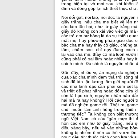
trong hiện tại và mai sau, khi khôn
đình và đóng góp lợi ích thiết thực cho 
Nói dối gạt, nói láo, nói dóc là nguyên
giấy trắng, nếu cha mẹ biết vẽ lên n
sức làm tổn hại; như tờ giấy trắng m
giấy đó không còn xài vào việc gì mà 
các trẻ em hư hỏng là do sự thiếu qu
mất mẹ, hay phương pháp giáo dục c
bậc cha mẹ hay thầy cô giáo, chúng ta
tâm, chăm sóc, chỉ dạy đúng cách
lại vào cha mẹ, thầy cô mà luôn vươn lê
cũng phải có sai lầm hoặc nhiều hay í
chính mình. Đó chính là nguyên nhân dẫ
Gần đây, nhiều vụ án mạng do nghiện
cưa xác cha mình đem thả trôi sông n
sinh đã tán tận lương tâm giết người 
các nhà lãnh đạo cần phải xem xét lạ
và triệt để phạt nặng hoặc đóng cửa k
còn là học sinh, nguyên nhân nào dẫn
hại mà ra hay không? Hỡi các người tr
mà đã nghiện game rồi. Thật ra, game
chủ, muốn làm anh hùng trong thiên 
thương tiếc? Ta không còn biết thươn
ngữ Việt Nam có câu “gần mực thì đ
hồn các em như tờ giấy trắng, nếu q
điều xằng bậy, nếu vẽ vào những bôn
không bị nhiễm ô nên có thể vươn lên
ngục đều tùy thuộc cách chọn lựa và s