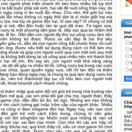
 con người phát triển nhanh thì kéo theo nhiều hệ lụy khổ
ta bắt buộc phải sát sinh, hại vật để nuôi sống thân này; do
 ngày cùng vì ăn nuốt lẫn nhau. Cho nên, thế giới lúc nào
sát lẫn nhau không có ngày thôi dứt là vì nhân giết hại mà
ợu bia, ma túy và game độc hại. Vì sao vậy? Vì chúng có thể
THĂ
iệp si mê, đần độn hoặc tàn ác quá dã man. Từ ngàn xưa,
, rượu là một phương tiện giao tế, tiếp xúc qua lại nhằm thể
Nhờ 
các lễ lộc. Dần dần con người lấy thú vui uống rượu làm nền
phat
 nên không bỏ được. Rượu và sắc đẹp là hai thứ tiêu
yền giàu có, dần dà mọi người cũng bắt chước theo rồi cuối
S
đàn ông. Rượu nếu biết sử dụng đúng cách có thể làm cho
T
sảng khoái và giúp con người vượt qua cơn mệt mỏi sau một
ta không biết dừng lại và uống quá nhiều nên trở thành thói
T
 hại rất lớn. Khi say sỉn, con người mất khả năng sáng
T
do đó dễ gây ra nhiều tội lỗi. Uống rượu bia trong các cuộc
ừ vua chúa, quan quyền ngày xưa, riết rồi lan dần và thấm
C
 đáng báo động ngày nay là chúng ta quá lạm dụng rượu bia
m ăn, nên trở thànhmột tập tục cố hữu làm con người mệt
chất, thoái hóamột cách nhanh chóng.
ó thâm nhập quá sớm đối với giới trẻ trong nhà trường nên
GIỚ
 đam mê quá, các em phải dối gạt cha mẹ, người thân, thầy
là game chủ, dẫn đến bỏ ăn, bỏ ngủ. Những em nào không
Chà
hì tìm cách lường gạt hoặc trộm cắp của người khác. Nhiều
htt
 ra cũng vì đam mêgame độc hại. Ngày nay, vấn nạn chơi
GIÁ
ến giới trẻ một cách trầm trọng, chứng tỏ nền giáo
BAN 
p với đời sốnghiện tại. Muốn vượt qua những tệ nạn xã
Giải 
 đối với các sai lầm của mình. Còn nhỏ thì các em hãy cố
thàn
âng lờicha mẹ, quý kính thầy cô, nếu có chơi game thì chơi
phat
giấc nhất định. Được như vậy, các em sẽ là người tốt