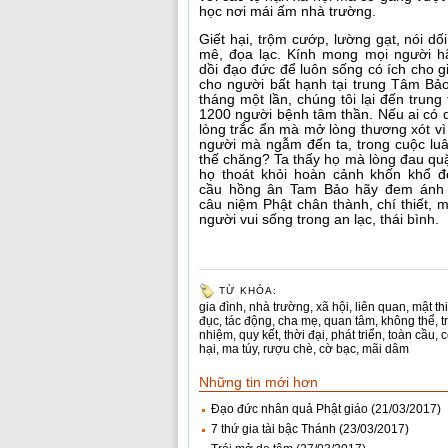
học nơi mái ấm nhà trường.
Giết hại, trộm cướp, lường gạt, nói dố
mê, đọa lạc. Kính mong mọi người h
dồi đạo đức để luôn sống có ích cho g
cho người bất hạnh tại trung Tâm Bả
tháng một lần, chúng tôi lại đến trun
1200 người bệnh tâm thần. Nếu ai có 
lòng trắc ẩn mà mở lòng thương xót vì
người mà ngẫm đến ta, trong cuộc luâ
thế chăng? Ta thấy họ mà lòng đau quặ
họ thoát khỏi hoàn cảnh khốn khổ đ
cầu hồng ân Tam Bảo hãy đem ánh s
câu niệm Phật chân thành, chí thiết,
người vui sống trong an lạc, thái bình.
TỪ KHÓA:
gia đình
,
nhà trường
,
xã hội
,
liên quan
,
mật thi
đục
,
tác động
,
cha mẹ
,
quan tâm
,
không thể
,
t
nhiệm
,
quy kết
,
thời đại
,
phát triển
,
toàn cầu
,
c
hại
,
ma túy
,
rượu chè
,
cờ bạc
,
mãi dâm
Những tin mới hơn
Đạo đức nhân quả Phật giáo
(21/03/2017)
7 thứ gia tài bậc Thánh
(23/03/2017)