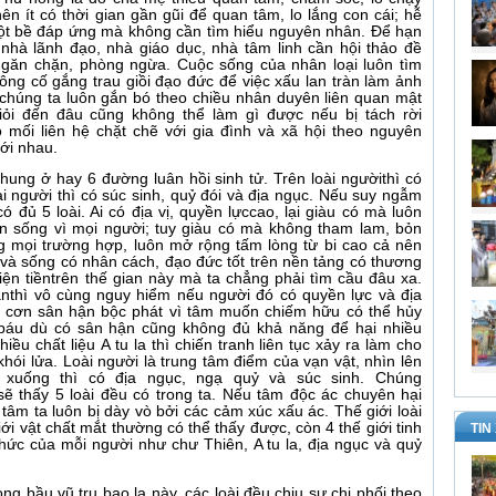
ên ít có thời gian gần gũi để quan tâm, lo lắng con cái; hễ
một bề đáp ứng mà không cần tìm hiểu nguyên nhân. Để hạn
 nhà lãnh đạo, nhà giáo dục, nhà tâm linh cần hội thảo đề
găn chặn, phòng ngừa. Cuộc sống của nhân loại luôn tìm
ng cố gắng trau giồi đạo đức để việc xấu lan tràn làm ảnh
chúng ta luôn gắn bó theo chiều nhân duyên liên quan mật
giỏi đến đâu cũng không thể làm gì được nếu bị tách rời
 mối liên hệ chặt chẽ với gia đình và xã hội theo nguyên
ới nhau.
chung ở hay 6 đường luân hồi sinh tử. Trên loài ngườithì có
ài người thì có súc sinh, quỷ đói và địa ngục. Nếu suy ngẫm
ó đủ 5 loài. Ai có địa vị, quyền lựccao, lại giàu có mà luôn
ôn sống vì mọi người; tuy giàu có mà không tham lam, bỏn
g mọi trường hợp, luôn mở rộng tấm lòng từ bi cao cả nên
và sống có nhân cách, đạo đức tốt trên nền tảng có thương
hiện tiềntrên thế gian này mà ta chẳng phải tìm cầu đâu xa.
thì vô cùng nguy hiểm nếu người đó có quyền lực và địa
hi cơn sân hận bộc phát vì tâm muốn chiếm hữu có thể hủy
 báu dù có sân hận cũng không đủ khả năng để hại nhiều
ều chất liệu A tu la thì chiến tranh liên tục xảy ra làm cho
khói lửa. Loài người là trung tâm điểm của vạn vật, nhìn lên
n xuống thì có địa ngục, ngạ quỷ và súc sinh. Chúng
ẽ thấy 5 loài đều có trong ta. Nếu tâm độc ác chuyên hại
à tâm ta luôn bị dày vò bởi các cảm xúc xấu ác. Thế giới loài
iới vật chất mắt thường có thể thấy được, còn 4 thế giới tinh
TIN
hức của mỗi người như chư Thiên, A tu la, địa ngục và quỷ
ong bầu vũ trụ bao la này, các loài đều chịu sự chi phối theo