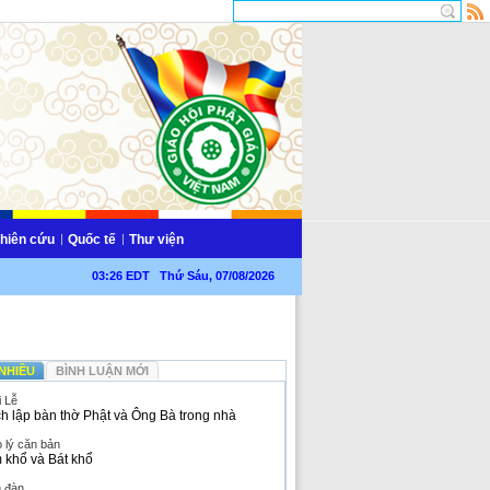
hiên cứu
Quốc tế
Thư viện
03:26 EDT Thứ Sáu, 07/08/2026
NHIỀU
BÌNH LUẬN MỚI
i Lễ
h lập bàn thờ Phật và Ông Bà trong nhà
 lý căn bản
 khổ và Bát khổ
n đàn