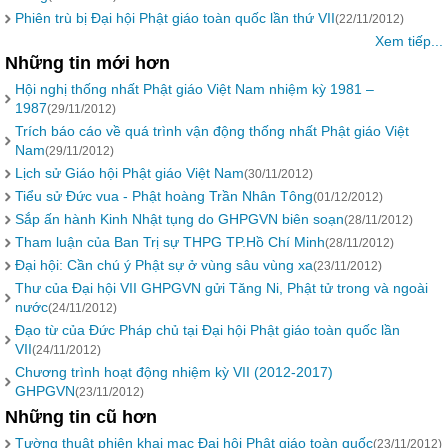
Phiên trù bị Đại hội Phật giáo toàn quốc lần thứ VII
(22/11/2012)
Xem tiếp...
Những tin mới hơn
Hội nghị thống nhất Phật giáo Việt Nam nhiệm kỳ 1981 –
1987
(29/11/2012)
Trích báo cáo về quá trình vận động thống nhất Phật giáo Việt
Nam
(29/11/2012)
Lịch sử Giáo hội Phật giáo Việt Nam
(30/11/2012)
Tiểu sử Đức vua - Phật hoàng Trần Nhân Tông
(01/12/2012)
Sắp ấn hành Kinh Nhật tụng do GHPGVN biên soạn
(28/11/2012)
Tham luận của Ban Trị sự THPG TP.Hồ Chí Minh
(28/11/2012)
Đại hội: Cần chú ý Phật sự ở vùng sâu vùng xa
(23/11/2012)
Thư của Đại hội VII GHPGVN gửi Tăng Ni, Phật tử trong và ngoài
nước
(24/11/2012)
Đạo từ của Đức Pháp chủ tại Đại hội Phật giáo toàn quốc lần
VII
(24/11/2012)
Chương trình hoạt động nhiệm kỳ VII (2012-2017)
GHPGVN
(23/11/2012)
Những tin cũ hơn
Tường thuật phiên khai mạc Đại hội Phật giáo toàn quốc
(23/11/2012)