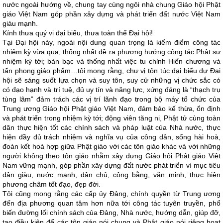
nước ngoài hướng về, chung tay cùng ngôi nhà chung Giáo hội Phật
giáo Việt Nam góp phần xây dựng và phát triển đất nước Việt Nam
giàu mạnh.
Kính thưa quý vị đại biểu, thưa toàn thể Đại hội!
Tại Đại hội này, ngoài nội dung quan trọng là kiểm điểm công tác
nhiệm kỳ vừa qua, thống nhất đề ra phương hướng công tác Phật sự
nhiệm kỳ tới; bàn bạc và thống nhất việc tu chỉnh Hiến chương và
tấn phong giáo phẩm…tôi mong rằng, chư vị tôn túc đại biểu dự Đại
hội sẽ sáng suốt lựa chọn và suy tôn, suy cử những vị chức sắc có
có đạo hạnh và trí tuệ, đủ uy tín và năng lực, xứng đáng là “thạch trụ
tùng lâm” đảm trách các vị trí lãnh đạo trong bộ máy tổ chức của
Trung ương Giáo hội Phật giáo Việt Nam, đảm bảo kế thừa, ổn định
và phát triển trong nhiệm kỳ tới; động viên tăng ni, Phật tử cùng toàn
dân thực hiện tốt các chính sách và pháp luật của Nhà nước, thực
hiện đầy đủ trách nhiệm và nghĩa vụ của công dân, sống hài hoà,
đoàn kết hoà hợp giữa Phật giáo với các tôn giáo khác và với những
người không theo tôn giáo nhằm xây dựng Giáo hội Phật giáo Việt
Nam vững mạnh, góp phần xây dựng đất nước phát triển vì mục tiêu
dân giàu, nước mạnh, dân chủ, công bằng, văn minh, thực hiện
phương châm tốt đạo, đẹp đời.
Tôi cũng mong rằng các cấp ủy Đảng, chính quyền từ Trung ương
đến địa phương quan tâm hơn nữa tới công tác tuyên truyền, phổ
biến đường lối chính sách của Đảng, Nhà nước, hướng dẫn, giúp đỡ,
tạo điều kiện để các tôn giáo nói chung và Phật giáo nói riêng hoạt