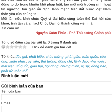
động tự do trong khuôn khổ pháp luật, tạo một môi trường sinh hoạt
tín ngưỡng, tôn giáo ổn định, lành mạnh trên đất nước Việt Nam
thân yêu của chúng ta.
Một lần nữa kính chúc Quý vị đại biểu cùng toàn thể Đại hội sức
khoẻ, tinh tấn và an lạc! Chúc Đại hội thành công viên mãn!
Xin cảm ơn.
Nguyễn Xuân Phúc - P
hó Thủ tướng Chính phủ
Tổng số điểm của bài viết là: 0 trong 0 đánh giá
Click để đánh giá bài viết
Từ khóa:
độc giả
,
phát biểu
,
chúc mừng
,
phật giáo
,
toàn quốc
,
của
ông
,
xuân phúc
,
ủy viên
,
thủ tướng
,
đồng chí
,
lãnh đạo
,
nhà nước
,
mặt trận
,
tổ quốc
,
giáo hội
,
hội đồng
,
chứng minh
,
trị sự
,
đồng bào
,
phật tử
,
toàn thể
Bình luận mới
Gửi bình luận của bạn
Tên của bạn
Email