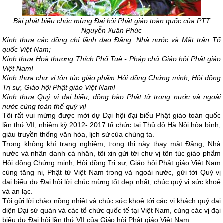
Bài phát biểu chúc mừng Đại hội Phật giáo toàn quốc của PTT
Nguyễn Xuân Phúc
Kính thưa các đồng chí lãnh đạo Đảng, Nhà nước và Mặt trận Tổ
quốc Việt Nam;
Kính thưa Hoà thượng Thích Phổ Tuệ - Pháp chủ Giáo hội Phật giáo
Việt Nam!
Kính thưa chư vị tôn túc giáo phẩm Hội đồng Chứng minh, Hội đồng
Trị sự, Giáo hội Phật giáo Việt Nam!
Kính thưa Quý vị đại biểu, đồng bào Phật tử trong nước và ngoài
nước cùng toàn thể quý vị!
Tôi rất vui mừng được mời dự Đại hội đại biểu Phật giáo toàn quốc
lần thứ VII, nhiệm kỳ 2012- 2017 tổ chức tại Thủ đô Hà Nội hòa bình,
giàu truyền thống văn hóa, lịch sử của chúng ta.
Trong không khí trang nghiêm, trọng thị này thay mặt Đảng, Nhà
nước và nhân danh cá nhân, tôi xin gửi tới chư vị tôn túc giáo phẩm
Hội đồng Chứng minh, Hội đồng Trị sự, Giáo hội Phật giáo Việt Nam
cùng tăng ni, Phật tử Việt Nam trong và ngoài nước, gửi tới Quý vị
đại biểu dự Đại hội lời chúc mừng tốt đẹp nhất, chúc quý vị sức khoẻ
và an lạc.
Tôi gửi lời chào nồng nhiệt và chúc sức khoẻ tới các vị khách quý đại
diện Đại sứ quán và các tổ chức quốc tế tại Việt Nam, cùng các vị đại
biểu dự Đại hội lần thứ VII của Giáo hội Phật giáo Việt Nam.