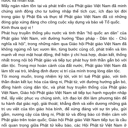
nước và nhân loại.
Mấy ngàn năm tồn tại và phát triển của Phật giáo Việt Nam đã minh
chứng sinh động cho tư tưởng nhập thế tích cực, ích đạo lợi đời
trong giáo lý Phật Đà và thực tế Phật giáo Việt Nam đã có những
đóng góp xứng đáng cho công cuộc xây dựng và bảo vệ Tổ quốc.
Kính thưa quý vị !
Phát huy truyền thống yêu nước và tinh thần “hộ quốc an dân” của
Phật giáo Việt Nam, với đường hướng "Đạo pháp - Dân tộc - Chủ
nghĩa xã hội", trong những năm qua Giáo hội Phật giáo Việt Nam đã
không ngừng nỗ lực vươn lên, từng bước củng cố, phát triển và lớn
mạnh về mọi mặt hoạt động, thể hiện ý chí hoà hợp, đoàn kết, thống
nhất trong nội bộ Phật giáo và tiếp tục phát huy tinh thần gắn bó với
dân tộc. Trong mọi hoàn cảnh của đất nước, Phật giáo Việt Nam đã
làm tốt vai trò, khẳng định được vị trí của mình trong lòng dân tộc.
Tôi mong muốn, trong nhiệm kỳ tới, với trí tuệ Phật giáo, với tinh
thần đoàn kết lục hòa của tăng ni, Phật tử, với đường hướng gắn bó,
đồng hành cùng dân tộc, và phát huy truyền thống của Phật giáo
Việt Nam, Giáo hội Phật giáo Việt Nam sẽ tiếp tục hạnh nguyện nhập
thế, lấy việc phục vụ chúng sinh, ích đạo lợi đời làm phương tiện để
tu hành đạt giác ngộ, giải thoát; khẳng định và xiển dương những giá
trị ưu việt của tôn giáo hòa bình, để xứng đáng với sự tin yêu, gửi
gắm, nương cậy của tăng ni, Phật tử và đồng bào có thiện cảm với
Phật giáo trên toàn quốc; Giáo hội Phật giáo Việt Nam tiếp tục là cầu
nối quan trọng giữa Phật tử kiều bào, các Hội Phật tử Việt Nam ở