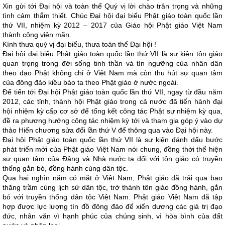
Xin gửi tới Đại hội và toàn thể Quý vị lời chào trân trọng và những
tình cảm thắm thiết. Chúc Đại hội đại biểu Phật giáo toàn quốc lần
thứ VII, nhiệm kỳ 2012 – 2017 của Giáo hội Phật giáo Việt Nam
thành công viên mãn.
Kính thưa quý vị đại biểu, thưa toàn thể Đại hội !
Đại hội đại biểu Phật giáo toàn quốc lần thứ VII là sự kiện tôn giáo
quan trọng trong đời sống tinh thần và tín ngưỡng của nhân dân
theo đạo Phật không chỉ ở Việt Nam mà còn thu hút sự quan tâm
của đông đảo kiều bào ta theo Phật giáo ở nước ngoài.
Để tiến tới Đại hội Phật giáo toàn quốc lần thứ VII, ngay từ đầu năm
2012, các tỉnh, thành hội Phật giáo trong cả nước đã tiến hành đại
hội nhiệm kỳ cấp cơ sở để tổng kết công tác Phật sự nhiệm kỳ qua,
đề ra phương hướng công tác nhiệm kỳ tới và tham gia góp ý vào dự
thảo Hiến chương sửa đổi lần thứ V để thông qua vào Đại hội này.
Đại hội Phật giáo toàn quốc lần thứ VII là sự kiện đánh dấu bước
phát triển mới của Phật giáo Việt Nam nói chung, đồng thời thể hiện
sự quan tâm của Đảng và Nhà nước ta đối với tôn giáo có truyền
thống gắn bó, đồng hành cùng dân tộc.
Qua hai nghìn năm có mặt ở Việt Nam, Phật giáo đã trải qua bao
thăng trầm cùng lịch sử dân tộc, trở thành tôn giáo đồng hành, gắn
bó với truyền thống dân tộc Việt Nam. Phật giáo Việt Nam đã tập
hợp được lực lượng tín đồ đông đảo để xiển dương các giá trị đạo
đức, nhân văn vì hạnh phúc của chúng sinh, vì hòa bình của đất