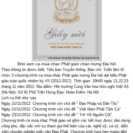
Đón xem ca múa nhạc Phật giáo chào mừng Đại hội
Theo thông tin đươc biết, Tiểu ban Truyền thống- Báo chí- Triển lãm tổ
chức 3 chương trình ca múa nhạc Phật giáo mừng Đại hội đại biểu Phật
giáo toàn quốc nhiệm kỳ VII (2012-2017). Thời gian: 19h00 ngày 21,22,23
tháng 11 năm 2012. Địa điểm: Hội trường Cung Văn hóa hữu nghị Việt Xô
(Hà Nội)- Số 91 Phố Trần Hưng Đạo- Hoàn Kiếm- Hà Nội
Lịch cụ thể như sau:
Ngày 21/11/2012: Chương trình với chủ đề " Đạo Pháp và Dân Tộc"
Ngày 22/11/2012: Chương trình với chủ đề " Việt Nam Phật Tâm Ca"
Ngày 23/11/2012: Chương trình với chủ đề " Trở Về Nguồn Cội"
Chương trình ca múa nhạc Phật giáo sẽ gồm các tiết mục được dàn dựng
công phu, đặc sắc với sự tham gia thể hiện của các nghệ sỹ, ca sỹ, diễn
viên chuyên nghiệp mến yêu Đạo Phật. Chương trinh hứa hẹn mang đến