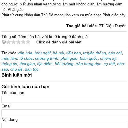
cho người biết đón nhận và thưởng lãm một không gian, âm hưởng đậm
nét Phật giáo.
Phật tử cùng Nhân dân Thủ Đô mong đón xem ca múa nhạc Phật giáo này.
Tác giả bài viết:
PT. Diệu Duyên
Tổng số điểm của bài viết là: 0 trong 0 đánh giá
Click để đánh giá bài viết
Từ khóa:
văn hóa
,
hữu nghị
,
hà nội
,
tiểu ban
,
truyền thống
,
báo chí
,
triển lãm
,
tổ chức
,
chương trình
,
phật giáo
,
toàn quốc
,
nhiệm kỳ
,
thông tin
,
thời gian
,
địa điểm
,
hội trường
,
trần hưng đạo
,
cụ thể
,
như
sau
,
chủ đề
,
dân tộc
Bình luận mới
Gửi bình luận của bạn
Tên của bạn
Email
Nội dung