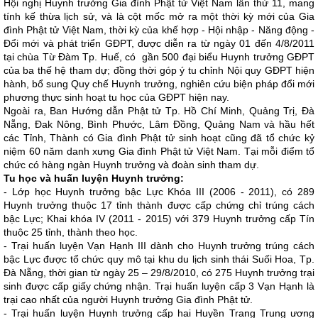
Hội nghị Huynh trưởng Gia đình Phật tử Việt Nam lần thứ 11, mang
tính kế thừa lịch sử, và là cột mốc mở ra một thời kỳ mới của Gia
đình Phật tử Việt Nam, thời kỳ của khế hợp - Hội nhập - Năng động -
Đổi mới và phát triển GĐPT, được diễn ra từ ngày 01 đến 4/8/2011
tại chùa Từ Đàm Tp. Huế, có gần 500 đại biểu Huynh trưởng GĐPT
của ba thế hệ tham dự; đồng thời góp ý tu chỉnh Nội quy GĐPT hiện
hành, bổ sung Quy chế Huynh trưởng, nghiên cứu biện pháp đổi mới
phương thực sinh hoạt tu học của GĐPT hiện nay.
Ngoài ra, Ban Hướng dẫn Phật tử Tp. Hồ Chí Minh, Quảng Trị, Đà
Nẵng, Đak Nông, Bình Phước, Lâm Đồng, Quảng Nam và hầu hết
các Tỉnh, Thành có Gia đình Phật tử sinh hoạt cũng đã tổ chức kỷ
niệm 60 năm danh xưng Gia đình Phật tử Việt Nam. Tại mỗi điểm tổ
chức có hàng ngàn Huynh trưởng và đoàn sinh tham dự.
Tu học và huấn luyện Huynh trưởng:
- Lớp học Huynh trưởng bậc Lực Khóa III (2006 - 2011), có 289
Huynh trưởng thuộc 17 tỉnh thành được cấp chứng chỉ trúng cách
bậc Lực; Khai khóa IV (2011 - 2015) với 379 Huynh trưởng cấp Tín
thuộc 25 tỉnh, thành theo học.
- Trại huấn luyện Vạn Hạnh III dành cho Huynh trưởng trúng cách
bậc Lực được tổ chức quy mô tại khu du lịch sinh thái Suối Hoa, Tp.
Đà Nẵng, thời gian từ ngày 25 – 29/8/2010, có 275 Huynh trưởng trại
sinh được cấp giấy chứng nhận. Trại huấn luyện cấp 3 Vạn Hạnh là
trại cao nhất của người Huynh trưởng Gia đình Phật tử.
- Trại huấn luyện Huynh trưởng cấp hai Huyền Trang Trung ương