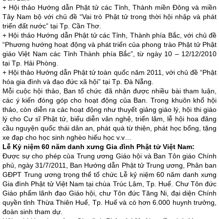
+ Hội thảo Hướng dẫn Phật tử các Tỉnh, Thành miền Đông và miền
Tây Nam bộ với chủ đề “Vai trò Phật tử trong thời hội nhập và phát
triển đất nước” tại Tp. Cần Thơ.
+ Hội thảo Hướng dẫn Phật tử các Tỉnh, Thành phía Bắc, với chủ đề
“Phương hướng hoạt động và phát triển của phong trào Phật tử Phật
giáo Việt Nam các Tỉnh Thành phía Bắc”, từ ngày 10 – 12/12/2010
tại Tp. Hải Phòng.
+ Hội thảo Hướng dẫn Phật tử toàn quốc năm 2011, với chủ đề “Phật
hóa gia đình và đạo đức xã hội” tại Tp. Đà Nẵng.
Mỗi cuộc hội thảo, Ban tổ chức đã nhận được nhiều bài tham luận,
các ý kiến đóng góp cho hoạt động của Ban. Trong khuôn khổ hội
thảo, còn diễn ra các hoạt động như thuyết giảng giáo lý, hội thi giáo
lý cho Cư sĩ Phật tử, biểu diễn văn nghệ, triển lãm, lễ hội hoa đăng
cầu nguyện quốc thái dân an, phát quà từ thiện, phát học bổng, tặng
xe đạp cho học sinh nghèo hiếu học v.v…
Lễ Kỷ niệm 60 năm danh xưng Gia đình Phật tử Việt Nam:
Được sự cho phép của Trung ương Giáo hội và Ban Tôn giáo Chính
phủ, ngày 31/7/2011, Ban Hướng dẫn Phật tử Trung ương, Phân ban
GĐPT Trung ương trọng thể tổ chức Lễ kỷ niệm 60 năm danh xưng
Gia đình Phật tử Việt Nam tại chùa Trúc Lâm, Tp. Huế. Chư Tôn đức
Giáo phẩm lãnh đạo Giáo hội, chư Tôn đức Tăng Ni, đại diện Chính
quyền tỉnh Thừa Thiên Huế, Tp. Huế và có hơn 6.000 huynh trưởng,
đoàn sinh tham dự.