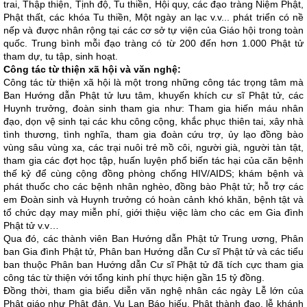
trai, Thập thiện, Tịnh độ, Tu thiền, Hội quy, các đạo tràng Niệm Phật,
Phật thất, các khóa Tu thiền, Một ngày an lạc v.v... phát triển có nề
nếp và được nhân rộng tại các cơ sở tự viện của Giáo hội trong toàn
quốc. Trung bình mỗi đạo tràng có từ 200 đến hơn 1.000 Phật tử
tham dự, tu tập, sinh hoạt.
Công tác từ thiện xã hội và văn nghệ:
Công tác từ thiện xã hội là một trong những công tác trọng tâm mà
Ban Hướng dẫn Phật tử lưu tâm, khuyến khích cư sĩ Phật tử, các
Huynh trưởng, đoàn sinh tham gia như: Tham gia hiến máu nhân
đạo, dọn vệ sinh tại các khu công cộng, khắc phục thiên tai, xây nhà
tình thương, tình nghĩa, tham gia đoàn cứu trợ, ủy lạo đồng bào
vùng sâu vùng xa, các trại nuôi trẻ mồ côi, người già, người tàn tật,
tham gia các đợt học tập, huấn luyện phổ biến tác hại của căn bệnh
thế kỷ để cùng cộng đồng phòng chống HIV/AIDS; khám bệnh và
phát thuốc cho các bệnh nhân nghèo, đồng bào Phật tử; hỗ trợ các
em Đoàn sinh và Huynh trưởng có hoàn cảnh khó khăn, bệnh tật và
tổ chức dạy may miễn phí, giới thiệu việc làm cho các em Gia đình
Phật tử v.v…
Qua đó, các thành viên Ban Hướng dẫn Phật tử Trung ương, Phân
ban Gia đình Phật tử, Phân ban Hướng dẫn Cư sĩ Phật tử và các tiểu
ban thuộc Phân ban Hướng dẫn Cư sĩ Phật tử đã tích cực tham gia
công tác từ thiện với tổng kinh phí thực hiện gần 15 tỷ đồng.
Đồng thời, tham gia biểu diễn văn nghệ nhân các ngày Lễ lớn của
Phật giáo như Phật đản, Vu Lan Báo hiếu, Phật thành đạo, lễ khánh