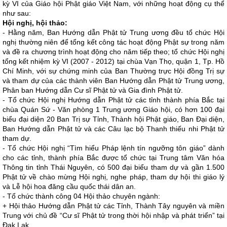
kỳ VI của Giáo hội Phật giáo Việt Nam, với những hoạt động cụ thể
như sau:
Hội nghị, hội thảo:
- Hằng năm, Ban Hướng dẫn Phật tử Trung ương đều tổ chức Hội
nghị thường niên để tổng kết công tác hoạt động Phật sự trong năm
và đề ra chương trình hoạt động cho năm tiếp theo; tổ chức Hội nghị
tổng kết nhiệm kỳ VI (2007 - 2012) tại chùa Vạn Thọ, quận 1, Tp. Hồ
Chí Minh, với sự chứng minh của Ban Thường trực Hội đồng Trị sự
và tham dự của các thành viên Ban Hướng dẫn Phật tử Trung ương,
Phân ban Hướng dẫn Cư sĩ Phật tử và Gia đình Phật tử.
- Tổ chức Hội nghị Hướng dẫn Phật tử các tỉnh thành phía Bắc tại
chùa Quán Sứ - Văn phòng 1 Trung ương Giáo hội, có hơn 100 đại
biểu đại diện 20 Ban Trị sự Tỉnh, Thành hội Phật giáo, Ban Đại diện,
Ban Hướng dẫn Phật tử và các Câu lạc bộ Thanh thiếu nhi Phật tử
tham dự.
- Tổ chức Hội nghị “Tìm hiểu Pháp lệnh tín ngưỡng tôn giáo” dành
cho các tỉnh, thành phía Bắc được tổ chức tại Trung tâm Văn hóa
Thông tin tỉnh Thái Nguyên, có 500 đại biểu tham dự và gần 1.500
Phật tử về chào mừng Hội nghị, nghe pháp, tham dự hội thi giáo lý
và Lễ hội hoa đăng cầu quốc thái dân an.
- Tổ chức thành công 04 Hội thảo chuyên ngành:
+ Hội thảo Hướng dẫn Phật tử các Tỉnh, Thành Tây nguyên và miền
Trung với chủ đề “Cư sĩ Phật tử trong thời hội nhập và phát triển” tại
Đak Lak.