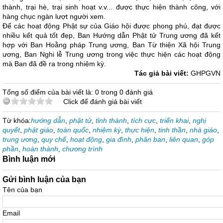
thành, trại hè, trại sinh hoạt v.v... được thực hiện thành công, với
hàng chục ngàn lượt người xem.
Để các hoạt động Phật sự của Giáo hội được phong phú, đạt được
nhiều kết quả tốt đẹp, Ban Hướng dẫn Phật tử Trung ương đã kết
hợp với Ban Hoằng pháp Trung ương, Ban Từ thiện Xã hội Trung
ương, Ban Nghi lễ Trung ương trong việc thực hiện các hoạt động
mà Ban đã đề ra trong nhiệm kỳ.
Tác giả bài viết:
GHPGVN
Tổng số điểm của bài viết là: 0 trong 0 đánh giá
Click để đánh giá bài viết
Từ khóa:
hướng dẫn
,
phật tử
,
tỉnh thành
,
tích cực
,
triển khai
,
nghị
quyết
,
phật giáo
,
toàn quốc
,
nhiệm kỳ
,
thực hiện
,
tinh thần
,
nhà giáo
,
trung ương
,
quy chế
,
hoạt động
,
gia đình
,
phân ban
,
liên quan
,
góp
phần
,
hoàn thành
,
chương trình
Bình luận mới
Gửi bình luận của bạn
Tên của bạn
Email