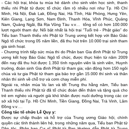
- Các hội trại, khóa tu mùa hè dành cho sinh viên học sinh, thanh
thiếu nhi Phật tử được tổ chức rầm rộ nhiều nơi như Tp. Hồ Chí
Minh, Hà Nội, Đak Lak, Đồng Nai, Hà Tĩnh, Hải Phòng, Hưng Yên,
Kiên Giang, Lạng Sơn, Nam Định, Thanh Hóa, Vĩnh Phúc, Quảng
Nam, Quảng Ngãi, Bà Rịa Vũng Tàu v.v… tổng số có hơn 100.000
lượt người tham dự. Nổi bật nhất là hội trại “Tuổi trẻ - Phật giáo” do
Tiểu ban Thanh thiếu nhi Phật tử Trung ương kết hợp với Báo Giác
Ngộ tổ chức trong 05 năm liền, đã thu hút trên 10.000 trại sinh tham
gia sinh hoạt.
- Chương trình tiếp sức mùa thi do Phân ban Gia đình Phật tử Trung
ương kết hợp Báo Giác Ngộ tổ chức, được thực hiện từ năm 2009
đến nay đã thu hút được 1.350 tình nguyện viên là sinh viên, Huynh
trưởng, đoàn sinh Gia đình Phật tử tham gia; vận động hơn 150 ngôi
chùa và tư gia Phật tử tham gia bảo trợ gần 15.000 thí sinh và thân
nhân thí sinh về chỗ trợ và cơm chay miễn phí.
Ngoài ra, nhân mùa Vu lan và tết Trung thu hằng năm, Tiểu ban
Thanh thiếu nhi Phật tử đã tổ chức đoàn đến thăm và tặng quà cho
trẻ em nghèo và người già khó khăn được nuôi dưỡng trong các cơ
sở xã hội tại Tp. Hồ Chí Minh, Tiền Giang, Đồng Nai, Trà Vinh, Lâm
Đồng v.v….
Công tác tổ chức Lễ Quy y:
Được sự chấp thuận và hỗ trợ của Trung ương Giáo hội, chính
quyền các tỉnh thành liên hệ, trong những năm qua, Tiểu ban Phật tử
Dân tộc, Phân ban Cư sĩ Phật tử Ban Hướng dẫn Phật tử Trung