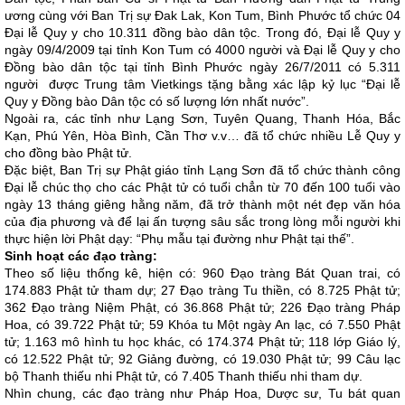
ương cùng với Ban Trị sự Đak Lak, Kon Tum, Bình Phước tổ chức 04
Đại lễ Quy y cho 10.311 đồng bào dân tộc. Trong đó, Đại lễ Quy y
ngày 09/4/2009 tại tỉnh Kon Tum có 4000 người và Đại lễ Quy y cho
Đồng bào dân tộc tại tỉnh Bình Phước ngày 26/7/2011 có 5.311
người được Trung tâm Vietkings tặng bằng xác lập kỷ lục “Đại lễ
Quy y Đồng bào Dân tộc có số lượng lớn nhất nước”.
Ngoài ra, các tỉnh như Lạng Sơn, Tuyên Quang, Thanh Hóa, Bắc
Kạn, Phú Yên, Hòa Bình, Cần Thơ v.v… đã tổ chức nhiều Lễ Quy y
cho đồng bào Phật tử.
Đặc biệt, Ban Trị sự Phật giáo tỉnh Lạng Sơn đã tổ chức thành công
Đại lễ chúc thọ cho các Phật tử có tuổi chẳn từ 70 đến 100 tuổi vào
ngày 13 tháng giêng hằng năm, đã trở thành một nét đẹp văn hóa
của địa phương và để lại ấn tượng sâu sắc trong lòng mỗi người khi
thực hiện lời Phật dạy: “Phụ mẫu tại đường như Phật tại thế”.
Sinh hoạt các đạo tràng:
Theo số liệu thống kê, hiện có: 960 Đạo tràng Bát Quan trai, có
174.883 Phật tử tham dự; 27 Đạo tràng Tu thiền, có 8.725 Phật tử;
362 Đạo tràng Niệm Phật, có 36.868 Phật tử; 226 Đạo tràng Pháp
Hoa, có 39.722 Phật tử; 59 Khóa tu Một ngày An lạc, có 7.550 Phật
tử; 1.163 mô hình tu học khác, có 174.374 Phật tử; 118 lớp Giáo lý,
có 12.522 Phật tử; 92 Giảng đường, có 19.030 Phật tử; 99 Câu lạc
bộ Thanh thiếu nhi Phật tử, có 7.405 Thanh thiếu nhi tham dự.
Nhìn chung, các đạo tràng như Pháp Hoa, Dược sư, Tu bát quan