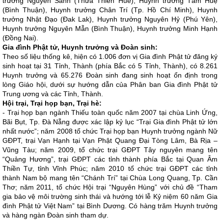
trưởng Nguyên Sanh (Thừa Thiên Huế), Huynh trưởng Tâm Huệ
(Bình Thuận), Huynh trưởng Chân Trí (Tp. Hồ Chí Minh), Huynh
trưởng Nhật Đạo (Đak Lak), Huynh trưởng Nguyên Hỷ (Phú Yên),
Huynh trưởng Nguyên Mẫn (Bình Thuận), Huynh trưởng Minh Hạnh
(Đồng Nai).
Gia đình Phật tử, Huynh trưởng và Đoàn sinh:
Theo số liệu thống kê, hiện có 1.006 đơn vị Gia đình Phật tử đăng ký
sinh hoạt tại 31 Tỉnh, Thành (phía Bắc có 5 Tỉnh, Thành), có 8.261
Huynh trưởng và 65.276 Đoàn sinh đang sinh hoạt ổn định trong
lòng Giáo hội, dưới sự hướng dẫn của Phân ban Gia đình Phật tử
Trung ương và các Tỉnh, Thành.
Hội trại, Trại họp bạn, Trại hè:
- Trại họp bạn ngành Thiếu toàn quốc năm 2007 tại chùa Linh Ứng,
Bãi Bụt, Tp. Đà Nẵng được xác lập kỷ lục “Trại Gia đình Phật tử lớn
nhất nước”; năm 2008 tổ chức Trại họp bạn Huynh trưởng ngành Nữ
GĐPT, trại Vạn Hạnh tại Vạn Phật Quang Đại Tòng Lâm, Bà Rịa –
Vũng Tàu; năm 2009, tổ chức trại GĐPT Tây nguyên mang tên
“Quảng Hương”, trại GĐPT các tỉnh thành phía Bắc tại Quan Âm
Thiền Tự, tỉnh Vĩnh Phúc; năm 2010 tổ chức trại GĐPT các tỉnh
thành Nam bộ mang tên “Chánh Trí” tại Chùa Long Quang, Tp. Cần
Thơ; năm 2011, tổ chức Hội trại “Nguyên Hùng” với chủ đề “Tham
gia bảo vệ môi trường sinh thái và hướng tới lễ Kỷ niệm 60 năm Gia
đình Phật tử Việt Nam” tại Bình Dương. Có hàng trăm Huynh trưởng
và hàng ngàn Đoàn sinh tham dự.