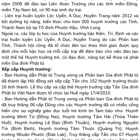
năm 2008 để đào tạo Liên đoàn Trưởng cho các tỉnh miền Đông,
miền Tây Nam bộ, có 90 trại sinh dự trại.
- Liên trại huấn luyện Lộc Uyển, A Dục, Huyền Trang năm 2012 và
bồi dưỡng kỷ năng, kiến thức cho hơn 300 huynh trưởng các Tỉnh,
Thành Nam bộ tại Tổ đình Phước Hậu, Vĩnh Long.
Ngoài ra, các lớp tu học của Huynh trưởng bậc Kiên, Trì, Định và các
trại huấn luyện Lộc Uyển, A Dục, Huyền Trang do các Phân ban
Tỉnh, Thành hội cũng đã tổ chức liên tục theo thời gian được quy
định cho mỗi bậc học và mỗi cấp trại để đảm bảo cho việc đào tạo
một thế hệ Huynh trưởng trẻ, có đạo đức, năng lực kế thừa và phát
triển Gia đình Phật tử.
Xếp cấp Huynh trưởng:
- Ban Hướng dẫn Phật tử Trung ương và Phân ban Gia đình Phật tử
đã thành lập Hội đồng xét xếp cấp Tấn cho 152 Huynh trưởng thuộc
16 tỉnh thành. Lễ thọ cấp và cấp thẻ Huynh trưởng cấp Tấn Gia đình
Phật tử Việt Nam được tổ chức tại Huế ngày 17/4/2010.
- Ban Hướng dẫn Phật tử Trung ương và Phân ban Gia đình Phật tử
đã truy thăng 06 cấp Dũng cho các Huynh trưởng đã có nhiều cống
hiến cho sự nghiếp giáo dục tuổi trẻ kính tin Tam bảo như: Huynh
trưởng Minh Từ (Đồng Nai), Huynh trưởng Tâm Hải (Thừa Thiên
Huế), Huynh trưởng Lệ Đạo (Bình Thuận), Huynh trưởng Nguyên
Tín (Bình Định), Huynh trưởng Tâm Thuộc (Quảng Trị), Huynh
trưởng Nhuận Phước (Đak Lak); Truy thăng cấp Tấn cho 07 Huynh