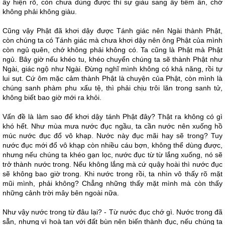
ấy hiện rõ, còn chưa dùng được thì sự giàu sang ấy tiềm ẩn, chớ
không phải không giàu.
Cũng vậy Phật đã khơi dậy được Tánh giác nên Ngài thành Phật,
còn chúng ta có Tánh giác mà chưa khơi dậy nên ông Phật của mình
còn ngủ quên, chớ không phải không có. Ta cũng là Phật mà Phật
ngủ. Bây giờ nếu khéo tu, khéo chuyển chúng ta sẽ thành Phật như
Ngài, giác ngộ như Ngài. Đừng nghĩ mình không có khả năng, rồi tự
lui sụt. Cứ ôm mặc cảm thành Phật là chuyện của Phật, còn mình là
chúng sanh phàm phu xấu tệ, thì phải chịu trôi lăn trong sanh tử,
không biết bao giờ mới ra khỏi.
Vấn đề là làm sao để khơi dậy tánh Phật đây? Thật ra không có gì
khó hết. Như mùa mưa nước đục ngầu, ta cần nước nên xuống hồ
múc nước đục đổ vô khạp. Nước này đục mãi hay sẽ trong? Tuy
nước đục mới đổ vô khạp còn nhiều cáu bợn, không thể dùng được,
nhưng nếu chúng ta khéo gạn lọc, nước đục từ từ lắng xuống, nó sẽ
trở thành nước trong. Nếu không lắng mà cứ quậy hoài thì nước đục
sẽ không bao giờ trong. Khi nước trong rồi, ta nhìn vô thấy rõ mặt
mũi mình, phải không? Chẳng những thấy mặt mình mà còn thấy
những cảnh trời mây bên ngoài nữa.
Như vậy nước trong từ đâu lại? - Từ nước đục chớ gì. Nước trong đã
sẵn, nhưng vì hoà tan với đất bùn nên biến thành đục, nếu chúng ta