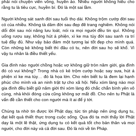
phải nói chuyện viển vông, huyền ảo. Nhiều người không hiểu cho
rằng tu là tiêu cực, huyền bí. Đó là một sai lầm.
Người không sát sanh đời sau tuổi thọ dài. Không trộm cướp đời sau
có của nhiều. Không tà dâm đời sau đẹp đẽ trang nghiêm. Không nói
dối đời sau nói năng lưu loát, nói ra mọi người đều tin quí. Không
uống rượu say, không hút á phiện, xì ke ma túy đời sau sanh ra trí
tuệ đầy đủ. Như vậy bảo đảm một tương lai tốt đẹp cho mình quá.
Còn những kẻ không biết thì đâu có tu, nên đời sau họ sẽ khổ. Vì
vậy tu nhân là điều thiết yếu.
Gia đình nào người chồng hoặc vợ không giữ tròn năm giới, gia đình
đó có vui không? Trong nhà có kẻ trộm cướp hoặc say sưa, hút á
phiện xì ke ma túy… đó là họa lớn. Cho nên biết tu là đem lại hạnh
phúc cho mình và an ninh trật tự cho xã hội. Nếu xóm làng nào mọi
gia đình đều biết giữ năm giới thì xóm làng đó chắc chắn bình yên vô
cùng, nhà khỏi đóng cửa cũng không sợ mất đồ. Cho nên tu Phật là
vấn đề cần thiết cho con người mà ít ai để ý tới.
Chúng ta nhờ tin được lời Phật dạy, tức tin pháp nên ứng dụng tu,
đạt kết quả thiết thực trong cuộc sống. Qua đó ta mới thấy lời Phật
dạy là một lẽ thật, ứng dụng tu có kết quả tốt cho bản thân và mọi
người, cho đời này và cả đời sau. Đó là nói về tin Pháp.