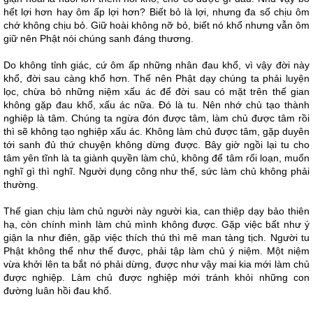
hết lợi hơn hay ôm ấp lợi hơn? Biết bỏ là lợi, nhưng đa số chịu ôm
chớ không chịu bỏ. Giữ hoài không nỡ bỏ, biết nó khổ nhưng vẫn ôm
giữ nên Phật nói chúng sanh đáng thương.
Do không tỉnh giác, cứ ôm ấp những nhân đau khổ, vì vậy đời này
khổ, đời sau càng khổ hơn. Thế nên Phật dạy chúng ta phải luyện
lọc, chừa bỏ những niệm xấu ác để đời sau có mặt trên thế gian
không gặp đau khổ, xấu ác nữa. Đó là tu. Nên nhớ chủ tạo thành
nghiệp là tâm. Chúng ta ngừa đón được tâm, làm chủ được tâm rồi
thì sẽ không tạo nghiệp xấu ác. Không làm chủ được tâm, gặp duyên
tới sanh đủ thứ chuyện không dừng được. Bây giờ ngồi lại tu cho
tâm yên tĩnh là ta giành quyền làm chủ, không để tâm rối loạn, muốn
nghĩ gì thì nghĩ. Người dụng công như thế, sức làm chủ không phải
thường.
Thế gian chịu làm chủ người này người kia, can thiệp dạy bảo thiên
hạ, còn chính mình làm chủ mình không được. Gặp việc bất như ý
giận la như điên, gặp việc thích thú thì mê man tàng tịch. Người tu
Phật không thể như thế được, phải tập làm chủ ý niệm. Một niệm
vừa khởi lên ta bắt nó phải dừng, được như vậy mai kia mới làm chủ
được nghiệp. Làm chủ được nghiệp mới tránh khỏi những con
đường luân hồi đau khổ.