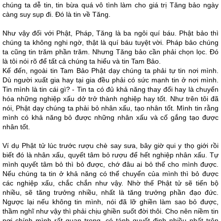
chúng ta dễ tin, tin bừa quá vô tình làm cho giá trị Tăng bảo ngày
càng suy sụp đi. Đó là tin về Tăng.
Như vậy đối với Phật, Pháp, Tăng là ba ngôi quí báu. Phật bảo thì
chúng ta không nghi ngờ, thật là quí báu tuyệt vời. Pháp bảo chúng
ta cũng tin trăm phần trăm. Nhưng Tăng bảo cần phải chọn lọc. Đó
là tôi nói rõ để tất cả chúng ta hiểu và tin Tam Bảo.
Kế đến, ngoài tin Tam Bảo Phật dạy chúng ta phải tự tin nơi mình.
Dù người xuất gia hay tại gia đều phải có sức mạnh tin ở nơi mình.
Tin mình là tin cái gì? - Tin ta có đủ khả năng thay đổi hay là chuyển
hóa những nghiệp xấu dở trở thành nghiệp hay tốt. Như trên tôi đã
nói, Phật dạy chúng ta phải bỏ nhân xấu, tạo nhân tốt. Mình tin rằng
mình có khả năng bỏ được những nhân xấu và cố gắng tạo được
nhân tốt.
Ví dụ Phật tử lúc trước rượu chè say sưa, bây giờ qui y thọ giới rồi
biết đó là nhân xấu, quyết tâm bỏ rượu để hết nghiệp nhân xấu. Tự
mình quyết tâm bỏ thì bỏ được, chớ đâu ai bỏ thế cho mình được.
Nếu chúng ta tin ở khả năng có thể chuyển của mình thì bỏ được
các nghiệp xấu, chắc chắn như vậy. Nhờ thế Phật tử sẽ tiến bộ
nhiều, sẽ tăng trưởng nhiều, nhất là tăng trưởng phần đạo đức.
Ngược lại nếu không tin mình, nói đã lỡ ghiền làm sao bỏ được,
thầm nghĩ như vậy thì phải chịu ghiền suốt đời thôi. Cho nên niềm tin
nơi chính mình rất quan trọng, có tánh quyết định nhiều nhất trên