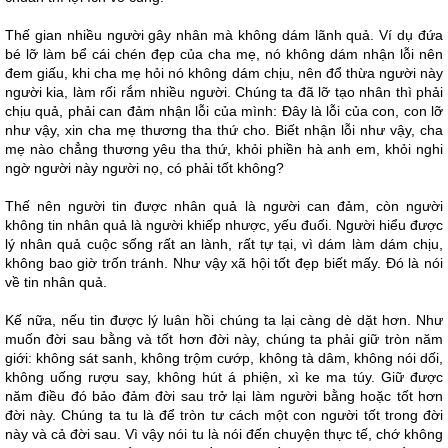
Thế gian nhiều người gây nhân mà không dám lãnh quả. Ví dụ đứa
bé lỡ làm bể cái chén đẹp của cha mẹ, nó không dám nhận lỗi nên
đem giấu, khi cha mẹ hỏi nó không dám chịu, nên đổ thừa người này
người kia, làm rối rắm nhiều người. Chúng ta đã lỡ tạo nhân thì phải
chịu quả, phải can đảm nhận lỗi của mình: Đây là lỗi của con, con lỡ
như vậy, xin cha mẹ thương tha thứ cho. Biết nhận lỗi như vậy, cha
mẹ nào chẳng thương yêu tha thứ, khỏi phiền hà anh em, khỏi nghi
ngờ người này người nọ, có phải tốt không?
Thế nên người tin được nhân quả là người can đảm, còn người
không tin nhân quả là người khiếp nhược, yếu đuối. Người hiểu được
lý nhân quả cuộc sống rất an lành, rất tự tại, vì dám làm dám chịu,
không bao giờ trốn tránh. Như vậy xã hội tốt đẹp biết mấy. Đó là nói
về tin nhân quả.
Kế nữa, nếu tin được lý luân hồi chúng ta lại càng dè dặt hơn. Như
muốn đời sau bằng và tốt hơn đời này, chúng ta phải giữ tròn năm
giới: không sát sanh, không trộm cướp, không tà dâm, không nói dối,
không uống rượu say, không hút á phiện, xì ke ma túy. Giữ được
năm điều đó bảo đảm đời sau trở lại làm người bằng hoặc tốt hơn
đời này. Chúng ta tu là để tròn tư cách một con người tốt trong đời
này và cả đời sau. Vì vậy nói tu là nói đến chuyện thực tế, chớ không