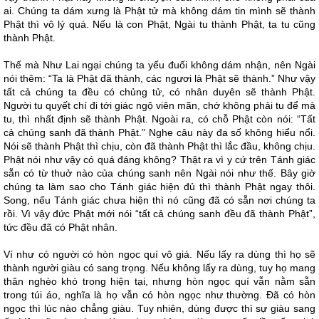
ai. Chúng ta dám xưng là Phật tử mà không dám tin mình sẽ thành
Phật thì vô lý quá. Nếu là con Phật, Ngài tu thành Phật, ta tu cũng
thành Phật.
Thế mà Như Lai ngại chúng ta yếu đuối không dám nhận, nên Ngài
nói thêm: “Ta là Phật đã thành, các ngươi là Phật sẽ thành.” Như vậy
tất cả chúng ta đều có chủng tử, có nhân duyên sẽ thành Phật.
Người tu quyết chí đi tới giác ngộ viên mãn, chớ không phải tu để mà
tu, thì nhất định sẽ thành Phật. Ngoài ra, có chỗ Phật còn nói: “Tất
cả chúng sanh đã thành Phật.” Nghe câu này đa số không hiểu nổi.
Nói sẽ thành Phật thì chịu, còn đã thành Phật thì lắc đầu, không chịu.
Phật nói như vậy có quá đáng không? Thật ra vì y cứ trên Tánh giác
sẵn có từ thuở nào của chúng sanh nên Ngài nói như thế. Bây giờ
chúng ta làm sao cho Tánh giác hiện đủ thì thành Phật ngay thôi.
Song, nếu Tánh giác chưa hiện thì nó cũng đã có sẵn nơi chúng ta
rồi. Vì vậy đức Phật mới nói “tất cả chúng sanh đều đã thành Phật”,
tức đều đã có Phật nhân.
Ví như có người có hòn ngọc quí vô giá. Nếu lấy ra dùng thì họ sẽ
thành người giàu có sang trọng. Nếu không lấy ra dùng, tuy họ mang
thân nghèo khó trong hiện tại, nhưng hòn ngọc quí vẫn nằm sẵn
trong túi áo, nghĩa là họ vẫn có hòn ngọc như thường. Đã có hòn
ngọc thì lúc nào chẳng giàu. Tuy nhiên, dùng được thì sự giàu sang