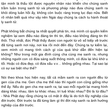
tận minh là thấu tột được nguyên nhân nào khiến cho chúng sanh
trầm luân trong sanh tử và phương pháp nào đưa chúng sanh ra
khỏi dòng luân hồi ấy, không còn buộc ràng trong lục đạo nữa. Biết
rõ nhân biết quả như vậy nên Ngài dạy chúng ta cách tu hành thoát
ly sanh tử.
Phật không bắt chúng ta nhất quyết phải tin, mà mình có quyền kiểm
nghiệm lại xem điều nào đáng tin thì tin, điều nào không đáng tin thì
thôi. Thứ nhất, đức Phật thấy được con người từ vô số kiếp về trước
đã từng sanh nơi này, nơi kia rồi mới đến đây. Chúng ta tự kiểm lại,
xem mình có mang tính cách gì của quá khứ dẫn đến hiện tại
không? Như trong một gia đình cùng cha cùng mẹ sanh ra, nhưng
những người con có đứa sáng suốt thông minh, có đứa lại khù khờ u
tối. Hoặc có đứa đẹp, có đứa xấu v.v… không giống nhau. Tại sao lại
có sự sai biệt như thế?
Nói theo khoa học hiện nay, tất cả mầm sanh ra con người đều từ
gen của cha mẹ. Gen cha mẹ thế nào thì người con cũng giống như
thế ấy. Nếu do gen cha mẹ sanh ra, tại sao mỗi người lại mang hình
dáng khác nhau, tâm tư khác nhau, trí tuệ khác nhau? Đó là từ đâu?
- Nhà Phật dạy rằng chúng ta có mặt ở đây là do tích lũy nghiệp của
đời trước. Đời trước ta đã từng làm gì thì đời này sanh ra ảnh hưởng
nghiệp của đời trước.