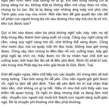
ngồi yên nhìn xem thật tướng nó là gì. Khi biết vọng tưởng chỉ là
bóng dáng hư ảo, không thật ta không đắm mê chạy theo nó nữa,
chúng tự lui tan. Đó là ta đang vén những áng mây mờ phủ che
Tánh giác xưa nay của mình. Một việc làm để giải quyết tận căn để
số phận con người trong ba cõi sáu đường như vậy mà cho là vô ích,
tiêu cực được sao?
Quí vị khi nào được năm ba phút không nghĩ việc này, việc nọ sẽ
thấy trong đầu thảnh thơi sáng suốt vô cùng. Càng suy nghĩ càng rối
rắm, càng suy nghĩ càng mờ tối, chớ không thể sáng được. Cũng
như nước đục mà cứ quậy mãi thì đục hoài, không bao giờ trong
được. Cũng vậy, tâm chúng ta điên đảo rối nùi, cuồng loạn, bây giờ
phải ngồi lại nhìn nó, thấy được nó rồi tự nhiên hạn chế bớt sự
cuồng loạn, bớt loạn lần lần sẽ đi đến yên định. Định rồi phát trí tuệ,
nên trong nhà Phật dạy ba môn giải thoát là Giới, Định, Tuệ.
Giới để ngăn ngừa, kềm chế tiếp xúc các duyên, thì trong tâm sẽ bớt
vọng tưởng. Tâm bớt vọng thì dễ yên. Cho nên người giữ giới được
rồi, ngồi tu tâm dễ yên định. Tâm đã yên định thì trí tuệ chân thật
hiện tiền, chớ không có gì lạ hết. Hiểu rõ như thế mới thấy việc tọa
thiền rất quan trọng. Ta ngồi im lặng nhưng thật ra đang làm một
việc, chuyển con người mê muội trở thành con người sáng suốt giác
ngộ. Đó là chuyện phi thường chớ đâu phải thường.