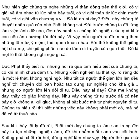
Như hiện giờ chúng ta nghe những vị thần đồng trên thế giới, có vị
giỏi về âm nhạc từ lúc năm bảy tuổi, có vị giỏi toán từ lúc chín mười
tuổi, có vị giỏi văn chương v.v… Đó là do ai dạy? Điều này chứng tỏ
thuyết nhân quả của nhà Phật không sai. Đời trước chúng ta đã từng
làm việc lành dữ nào, đời này sanh ra chủng tử nghiệp của quá khứ
còn nên ảnh hưởng tới đời này. Vì vậy mỗi người ra đời mang theo
những tâm tư, ý niệm, thói quen khác nhau. Bởi thế không thể giống
hệt cha mẹ, chỉ giống phần nào do tánh di truyền của gen thôi. Đó là
một lẽ thật không nghi ngờ gì cả.
Đức Phật thấy biết rõ, nhưng nói ra quá tầm hiểu biết của chúng ta,
có khi mình chưa dám tin. Nhưng kiểm nghiệm lại thật kỹ, rõ ràng đó
là một lẽ thật, không nghi ngờ. Như tất cả người thế gian lớn lên đều
nghĩ tới chuyện đôi bạn hoặc tạo dựng sự nghiệp cho khá giả…
nhưng có người lớn lên đòi đi tu. Điều này ai dạy? Cha mẹ không
dạy, thầy cô giáo không dạy. Như vậy chủng tử tu trước đã có nên
bây giờ không ai xúi giục, không ai bắt buộc mà tự phát nguyện đi tu.
Chúng ta hiểu rồi thì biết những việc này không phải mới có, mà nó
đã có từ thuở nào.
Sau khi thấy tột lý đó rồi, Phật mới dạy chúng ta làm sao trong đời
này tu tạo những nghiệp lành, để khi nhắm mắt sanh vào cõi lành.
Không phải chết rồi hết, đừng nghĩ lầm như vậy. Người thế gian cứ