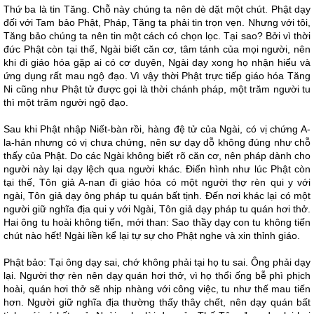
Thứ ba là tin Tăng. Chỗ này chúng ta nên dè dặt một chút. Phật dạy
đối với Tam bảo Phật, Pháp, Tăng ta phải tin trọn vẹn. Nhưng với tôi,
Tăng bảo chúng ta nên tin một cách có chọn lọc. Tại sao? Bởi vì thời
đức Phật còn tại thế, Ngài biết căn cơ, tâm tánh của mọi người, nên
khi đi giáo hóa gặp ai có cơ duyên, Ngài dạy xong họ nhận hiểu và
ứng dụng rất mau ngộ đạo. Vì vậy thời Phật trực tiếp giáo hóa Tăng
Ni cũng như Phật tử được gọi là thời chánh pháp, một trăm người tu
thì một trăm người ngộ đạo.
Sau khi Phật nhập Niết-bàn rồi, hàng đệ tử của Ngài, có vị chứng A-
la-hán nhưng có vị chưa chứng, nên sự dạy dỗ không đúng như chỗ
thấy của Phật. Do các Ngài không biết rõ căn cơ, nên pháp dành cho
người này lại dạy lệch qua người khác. Điển hình như lúc Phật còn
tại thế, Tôn giả A-nan đi giáo hóa có một người thợ rèn qui y với
ngài, Tôn giả dạy ông pháp tu quán bất tịnh. Đến nơi khác lại có một
người giữ nghĩa địa qui y với Ngài, Tôn giả dạy pháp tu quán hơi thở.
Hai ông tu hoài không tiến, mới than: Sao thầy dạy con tu không tiến
chút nào hết! Ngài liền kể lại tự sự cho Phật nghe và xin thỉnh giáo.
Phật bảo: Tại ông dạy sai, chớ không phải tại họ tu sai. Ông phải dạy
lại. Người thợ rèn nên dạy quán hơi thở, vì họ thổi ống bễ phì phịch
hoài, quán hơi thở sẽ nhịp nhàng với công việc, tu như thế mau tiến
hơn. Người giữ nghĩa địa thường thấy thây chết, nên dạy quán bất