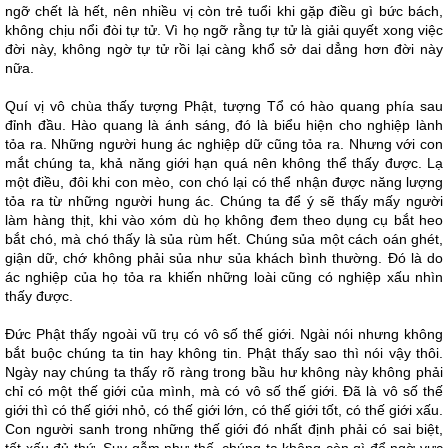
ngỡ chết là hết, nên nhiều vị còn trẻ tuổi khi gặp điều gì bức bách,
không chịu nổi đòi tự tử. Vì họ ngỡ rằng tự tử là giải quyết xong việc
đời này, không ngờ tự tử rồi lại càng khổ sở dai dẳng hơn đời này
nữa.
Quí vị vô chùa thấy tượng Phật, tượng Tổ có hào quang phía sau
đỉnh đầu. Hào quang là ánh sáng, đó là biểu hiện cho nghiệp lành
tỏa ra. Những người hung ác nghiệp dữ cũng tỏa ra. Nhưng với con
mắt chúng ta, khả năng giới hạn quá nên không thể thấy được. Lạ
một điều, đôi khi con mèo, con chó lại có thể nhận được năng lượng
tỏa ra từ những người hung ác. Chúng ta để ý sẽ thấy mấy người
làm hàng thịt, khi vào xóm dù họ không đem theo dụng cụ bắt heo
bắt chó, mà chó thấy là sủa rùm hết. Chúng sủa một cách oán ghét,
giận dữ, chớ không phải sủa như sủa khách bình thường. Đó là do
ác nghiệp của họ tỏa ra khiến những loài cũng có nghiệp xấu nhìn
thấy được.
Đức Phật thấy ngoài vũ trụ có vô số thế giới. Ngài nói nhưng không
bắt buộc chúng ta tin hay không tin. Phật thấy sao thì nói vậy thôi.
Ngày nay chúng ta thấy rõ ràng trong bầu hư không này không phải
chỉ có một thế giới của mình, mà có vô số thế giới. Đã là vô số thế
giới thì có thế giới nhỏ, có thế giới lớn, có thế giới tốt, có thế giới xấu.
Con người sanh trong những thế giới đó nhất định phải có sai biệt,