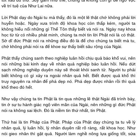
tốt xấu đủ thứ. Suy gẫm như thế, chúng ta không còn gì để ngờ vực
về trí tuệ của Như Lai nữa.
Lời Phật dạy do Ngài tu mà thấy, đó là một lẽ thật chớ không phải lời
huyễn hoặc. Ngày xưa trình độ khoa học còn thấp kém, người ta
không hiểu nổi những gì Thế Tôn thấy biết và nói ra. Ngày nay khoa
học từ từ có nhiều phát minh, chúng ta mới tin lời Phật nói là có thật.
Sở dĩ đức Phật nói ra những điều đó là để cho chúng ta biết mà tu,
chớ không phải nói ra để khoe sự thấy biết sâu rộng của Ngài.
Phật thấy chúng sanh theo nghiệp luân hồi chịu quả báo khổ vui, nên
nói những bài kinh dạy về nhân quả nghiệp báo luân hồi. Nếu dứt
sạch những nghiệp duyên này sẽ thoát khỏi sanh tử. Người tu phải
biết không có gì xảy ra ngoài nhân quả hết. Biết được quả khổ thì
truy nguyên ra nhân để phá dẹp nó. Phá dẹp được nhân rồi thì quả
khổ theo đó hết.
Như vậy chúng ta tin Phật là tin qua những lẽ thật Ngài đã trình bày,
tin ở sự tu hành giác ngộ viên mãn của Ngài, nên những gì đức Phật
nói ra không sai lệch. Đó là niềm tin thứ nhất, tin Phật.
Thứ hai là tin Pháp của Phật. Pháp của Phật dạy chúng ta tu về lý
nhân quả, lý luân hồi, lý nhân duyên rất rõ ràng, rất khoa học. Như
nói gieo nhân thì gặt quả. Người làm nghề nông lựa giống tốt, sửa