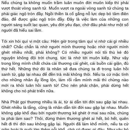
Nếu chúng ta không muốn trầm luân muôn đời muôn kiếp thì phải
vượt thoát vòng sanh tử. Muốn vượt ra ngoài vòng sanh tử chúng ta
phải giác ngộ tròn đầy. Ngồi thiền là cố gắng nỗ lực dẹp bỏ tâm điên
đảo, để được giác ngộ tròn đầy. Đây là việc làm của những con
người sáng suốt lạc quan, yêu đời yêu đạo, chớ đâu phải như một số
người đã hiểu sai lầm.
Tôi xin hỏi quí vị một câu: Hiện giờ trong tâm quí vị nhớ cái gì nhiều
nhất? Chắc chắn là nhớ người mình thương hoặc nhớ người mình
ghét nhiều nhất, phải không? Có nhiều người nói tôi thù kẻ đó
nguyện không đội trời chung, tức là nhớ tới muôn kiếp. Như vậy
trong lòng mình chất chứa cái thương cái ghét, cái buồn cái giận, đủ
thứ hết. Những thứ đó là nhân sẽ đưa chúng ta đi trong luân hồi
sanh tử, gặp lại nhau để đền trả mãi không thôi. Nếu ta cứ mặc tình
cho những nhân ấy lồng lộn, làm rối rắm mình mãi thì chừng nào
mới ra khỏi luân hồi sanh tử! Cho nên phải chận, phải dừng hết
không cho nó phát triển nữa.
Nhà Phật gọi thương nhiều là ái, từ ái dẫn tới đời sau gặp lại nhau.
Ghét nhiều là tắng, cũng là nhân dẫn tới đời sau gặp lại nhau. Muốn
không gặp khổ đau bởi người thương kẻ ghét ở mai sau nữa, chúng
ta phải làm sao? Thôi, đừng thèm thương ghét ai hết, bỏ hết, quên
hết đi thì đời sau không gặp lại. Người đã làm khổ mình, nếu ta cứ
giận hoài là nuôi lớn thêm nỗi khổ, chớ có được gì đâu. Như vậy bỏ