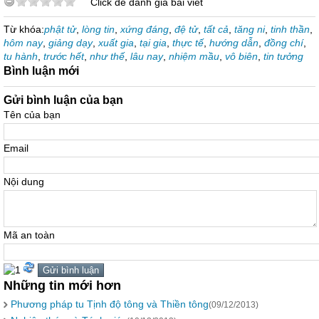
Click để đánh giá bài viết
Từ khóa:
phật tử
,
lòng tin
,
xứng đáng
,
đệ tử
,
tất cả
,
tăng ni
,
tinh thần
,
hôm nay
,
giảng dạy
,
xuất gia
,
tại gia
,
thực tế
,
hướng dẫn
,
đồng chí
,
tu hành
,
trước hết
,
như thế
,
lâu nay
,
nhiệm mầu
,
vô biên
,
tin tưởng
Bình luận mới
Gửi bình luận của bạn
Tên của bạn
Email
Nội dung
Mã an toàn
Những tin mới hơn
Phương pháp tu Tịnh độ tông và Thiền tông
(09/12/2013)