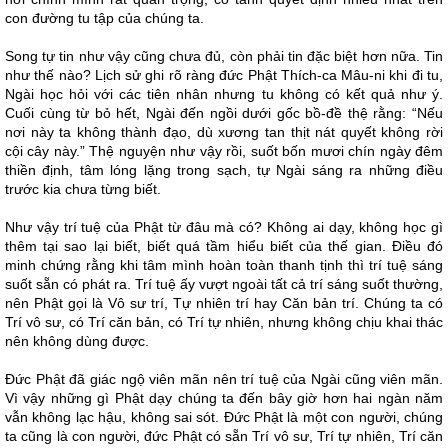
con đường tu tập của chúng ta.
Song tự tin như vậy cũng chưa đủ, còn phải tin đặc biệt hơn nữa. Tin
như thế nào? Lịch sử ghi rõ ràng đức Phật Thích-ca Mâu-ni khi đi tu,
Ngài học hỏi với các tiên nhân nhưng tu không có kết quả như ý.
Cuối cùng từ bỏ hết, Ngài đến ngồi dưới gốc bồ-đề thệ rằng: “Nếu
nơi này ta không thành đạo, dù xương tan thịt nát quyết không rời
cội cây này.” Thệ nguyện như vậy rồi, suốt bốn mươi chín ngày đêm
thiền định, tâm lóng lặng trong sạch, tự Ngài sáng ra những điều
trước kia chưa từng biết.
Như vậy trí tuệ của Phật từ đâu mà có? Không ai dạy, không học gì
thêm tại sao lại biết, biết quá tầm hiểu biết của thế gian. Điều đó
minh chứng rằng khi tâm mình hoàn toàn thanh tịnh thì trí tuệ sáng
suốt sẵn có phát ra. Trí tuệ ấy vượt ngoài tất cả trí sáng suốt thường,
nên Phật gọi là Vô sư trí, Tự nhiên trí hay Căn bản trí. Chúng ta có
Trí vô sư, có Trí căn bản, có Trí tự nhiên, nhưng không chịu khai thác
nên không dùng được.
Đức Phật đã giác ngộ viên mãn nên trí tuệ của Ngài cũng viên mãn.
Vì vậy những gì Phật dạy chúng ta đến bây giờ hơn hai ngàn năm
vẫn không lạc hậu, không sai sót. Đức Phật là một con người, chúng
ta cũng là con người, đức Phật có sẵn Trí vô sư, Trí tự nhiên, Trí căn