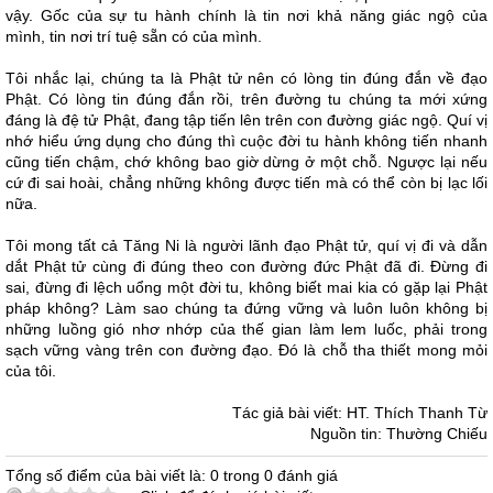
vậy. Gốc của sự tu hành chính là tin nơi khả năng giác ngộ của
mình, tin nơi trí tuệ sẵn có của mình.
Tôi nhắc lại, chúng ta là Phật tử nên có lòng tin đúng đắn về đạo
Phật. Có lòng tin đúng đắn rồi, trên đường tu chúng ta mới xứng
đáng là đệ tử Phật, đang tập tiến lên trên con đường giác ngộ. Quí vị
nhớ hiểu ứng dụng cho đúng thì cuộc đời tu hành không tiến nhanh
cũng tiến chậm, chớ không bao giờ dừng ở một chỗ. Ngược lại nếu
cứ đi sai hoài, chẳng những không được tiến mà có thể còn bị lạc lối
nữa.
Tôi mong tất cả Tăng Ni là người lãnh đạo Phật tử, quí vị đi và dẫn
dắt Phật tử cùng đi đúng theo con đường đức Phật đã đi. Đừng đi
sai, đừng đi lệch uổng một đời tu, không biết mai kia có gặp lại Phật
pháp không? Làm sao chúng ta đứng vững và luôn luôn không bị
những luồng gió nhơ nhớp của thế gian làm lem luốc, phải trong
sạch vững vàng trên con đường đạo. Đó là chỗ tha thiết mong mỏi
của tôi.
Tác giả bài viết: HT. Thích Thanh Từ
Nguồn tin: Thường Chiếu
Tổng số điểm của bài viết là: 0 trong 0 đánh giá