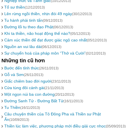
Nghiệp thức và Tánh giác
(10/12/2013)
Tổ sư thiền
(12/12/2013)
Lên rừng ngồi thiền, nhịn đói 49 ngày
(30/12/2013)
Tu hành phải tinh tấn
(09/12/2013)
Đường lối tu theo đạo Phật
(06/12/2013)
Khi ta thiền, não hoạt động thế nào?
(05/12/2013)
Cảm xúc thiền để đạt được giác ngộ cao nhất
(05/12/2013)
Nguồn an vui lâu dài
(06/12/2013)
Sự chuyển hoá của pháp môn “Thở và Cười”
(02/12/2013)
Những tin cũ hơn
Bước đến tỉnh thức
(26/11/2013)
Gỗ và Sơn
(26/11/2013)
Giấc chiêm bao đời người
(23/11/2013)
Cửa tùng đôi cánh gài
(21/11/2013)
Một ngọn núi ba con đường
(20/11/2013)
Đường Sanh Tử - Đường Bất Tử
(16/11/2013)
Tu Thiền
(16/11/2013)
Câu chuyện thiền của Tô Đông Pha và Thiền sư Phật
Ấn
(10/09/2013)
Thiền lúc làm việc, phương pháp mới điều giải cực nhọc
(05/09/2013)