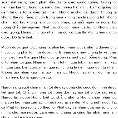
soạn đất sạch, nước phân đầy đủ rồi gieo giống xuống. Giống tốt
nên cây lúa tốt, bông lúa nặng trĩu, nhiều hạt v.v… Từ hạt giống tốt
đem lại quả tốt là điều tất nhiên, không ai chối cãi được. Chúng ta
không thể nói rằng, muốn trúng mùa không cần lựa giống tốt, không
chăm sóc kỹ, không làm cỏ bón phân, cứ mỗi ngày ra ngoài bờ
ruộng chắp tay nguyện Phật trời cho con mùa lúa trúng! Không chịu
gieo giống, không chịu tạo nhân mà đòi có quả thì không bao giờ có
được. Đó là lẽ thật.
Muốn được quả tốt, chúng ta phải tạo nhân tốt và những duyên phụ
thuộc cũng phải tốt mới được. Từ lý nhân quả này, chúng ta xét thấy
mọi việc trên thế gian không có gì xảy ra một cách bỗng dưng. Phải
đi từ nhân tới quả. Nhân mình làm tốt thì quả tốt, nhân mình làm xấu
thì quả xấu. Biết được nhân quả rồi, chúng ta nên ngừa đón từ nhân.
Không tạo nhân xấu mà tạo nhân tốt, không tạo nhân dữ mà tạo
nhân hiền. Đó là người biết tu.
Người sáng suốt chọn nhân tốt để gầy dựng cho cuộc đời mình được
kết quả tốt. Chẳng những tốt trong đời này mà tốt ở đời sau nữa.
Ngược lại, người không biết tu, chẳng những không chọn nhân tốt,
mà còn tạo nhân xấu ác, thì quả xấu ác sẽ đến không nghi ngờ. Tất
cả Phật tử hiểu rồi, y cứ theo lời Phật dạy về nhân quả mà sống cho
mình, cho mọi người. Làm việc gì chúng ta cũng lấy nhân quả làm
chuẩn thì lợi ích vô cùng.