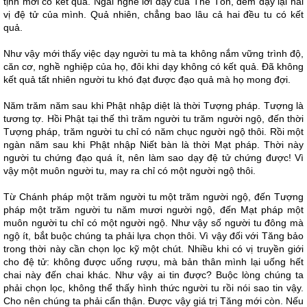
tịnh mới có kết quả. Ngài nghe lời dạy của Thế Tôn, đem dạy lại hai
vị đệ tử của mình. Quả nhiên, chẳng bao lâu cả hai đều tu có kết
quả.
Như vậy mới thấy việc dạy người tu mà ta không nắm vững trình độ,
căn cơ, nghề nghiệp của họ, đôi khi dạy không có kết quả. Đã không
kết quả tất nhiên người tu khó đạt được đạo quả mà họ mong đợi.
Năm trăm năm sau khi Phật nhập diệt là thời Tượng pháp. Tượng là
tương tợ. Hồi Phật tại thế thì trăm người tu trăm người ngộ, đến thời
Tượng pháp, trăm người tu chỉ có năm chục người ngộ thôi. Rồi một
ngàn năm sau khi Phật nhập Niết bàn là thời Mạt pháp. Thời này
người tu chứng đạo quá ít, nên làm sao dạy đệ tử chứng được! Vì
vậy một muôn người tu, may ra chỉ có một người ngộ thôi.
Từ Chánh pháp một trăm người tu một trăm người ngộ, đến Tượng
pháp một trăm người tu năm mươi người ngộ, đến Mạt pháp một
muôn người tu chỉ có một người ngộ. Như vậy số người tu đông mà
ngộ ít, bắt buộc chúng ta phải lựa chọn thôi. Vì vậy đối với Tăng bảo
trong thời này cần chọn lọc kỹ một chút. Nhiều khi có vị truyền giới
cho đệ tử: không được uống rượu, mà bản thân mình lại uống hết
chai này đến chai khác. Như vậy ai tin được? Buộc lòng chúng ta
phải chọn lọc, không thể thấy hình thức người tu rồi nói sao tin vậy.
Cho nên chúng ta phải cẩn thận. Được vậy giá trị Tăng mới còn. Nếu