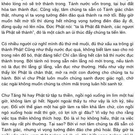
khéo lóng nó sẽ trở thành trong. Tánh nước vốn trong, tại bụi đất
hòa tan thành đục. Cũng vậy, tâm chúng ta sẵn có Tánh giác chân
thật, nhưng vì ta vọng tưởng điên đảo quá thành ra mờ tối. Bây giờ
muốn hết mờ tối thì dừng hết những vọng tưởng điên đảo ấy đi,
đừng quậy nó lên nữa. Đức Phật nói: “ta là Phật đã thành, các ngươi
là Phật sẽ thành”, đó là một cách an ủi thúc đẩy chúng ta tiến lên.
Có nhiều người cứ nghĩ mình đủ thứ mê muội, đủ thứ xấu xa trông gì
thành Phật! Cũng như thấy nước đục quá, không biết làm sao cho nó
trong nên đổ bỏ, thật đáng tiếc! Chỉ cần lắng hết cặn bã thì nước đục
thành trong. Bởi tánh nó trong sẵn nên lắng nó mới trong, nếu tánh
nó là đục thì lắng gì lắng, vẫn đục như thường. Hiểu như vậy mới
thấy lời Phật là chân thật, mở ra một con đường cho chúng ta tu
hành. Bởi vì chư Phật luôn muốn chúng sanh được giác ngộ, chớ
các ngài không muốn chúng ta chìm mãi trong luân hồi sanh tử.
Chư Tăng Ni hay Phật tử tập tu thiền, ngồi ngó xuống im lìm một hai
giờ, không làm gì hết. Người ngoài thấy tu như vậy là ích kỷ, tiêu
cực. Đối với thế gian một hai giờ làm ra tiền khá lắm chứ, còn ngồi
ngó xuống hoài mất thì giờ, có lợi ích gì đâu? Vì vậy họ cho rằng
việc tọa thiền không thích hợp. Đó là vì họ không hiểu, thật ra việc
làm này rất phi thường. Tại sao? Bởi vì nơi tâm chúng ta đã sẵn có
Tánh giác, nhưng vì vọng tưởng điên đảo che phủ hoài. Bây giờ ta