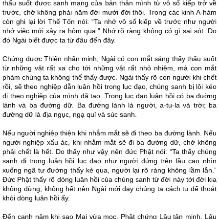
thấu suốt được sanh mạng của bản thân mình từ vô số kiếp trở về
trước, chớ không phải năm đời mười đời thôi. Trong các kinh A-hàm
còn ghi lại lời Thế Tôn nói: “Ta nhớ vô số kiếp về trước như người
nhớ việc mới xảy ra hôm qua.” Nhớ rõ ràng không có gì sai sót. Do
đó Ngài biết được ta từ đâu đến đây.
Chứng được Thiên nhãn minh, Ngài có con mắt sáng thấy thấu suốt
từ những vật rất xa cho tới những vật rất nhỏ nhiệm, mà con mắt
phàm chúng ta không thể thấy được. Ngài thấy rõ con người khi chết
rồi, sẽ theo nghiệp dẫn luân hồi trong lục đạo, chúng sanh bị lôi kéo
đi theo nghiệp của mình đã tạo. Trong lục đạo luân hồi có ba đường
lành và ba đường dữ. Ba đường lành là người, a-tu-la và trời; ba
đường dữ là địa ngục, ngạ quỉ và súc sanh.
Nếu người nghiệp thiện khi nhắm mắt sẽ đi theo ba đường lành. Nếu
người nghiệp xấu ác, khi nhắm mắt sẽ đi ba đường dữ, chớ không
phải chết là hết. Do thấy như vậy nên đức Phật nói: “Ta thấy chúng
sanh đi trong luân hồi lục đạo như người đứng trên lầu cao nhìn
xuống ngã tư đường thấy kẻ qua, người lại rõ ràng không lầm lẫn.”
Đức Phật thấy rõ dòng luân hồi của chúng sanh từ đời này tới đời kia
không dừng, không hết nên Ngài mới dạy chúng ta cách tu để thoát
khỏi dòng luân hồi ấy.
Đến canh năm khi sao Mai vừa mọc, Phật chứng Lậu tận minh. Lậu