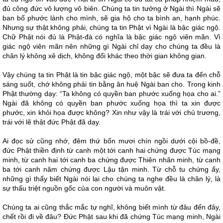
đủ công đức vô lượng vô biên. Chúng ta tin tưởng ở Ngài thì Ngài sẽ
ban bố phước lành cho mình, sẽ gia hộ cho ta bình an, hạnh phúc.
Nhưng sự thật không phải, chúng ta tin Phật vì Ngài là bậc giác ngộ.
Chữ Phật nói đủ là Phật-đà có nghĩa là bậc giác ngộ viên mãn. Vì
giác ngộ viên mãn nên những gì Ngài chỉ dạy cho chúng ta đều là
chân lý không xê dịch, không đổi khác theo thời gian không gian.
Vậy chúng ta tin Phật là tin bậc giác ngộ, một bậc sẽ đưa ta đến chỗ
sáng suốt, chớ không phải tin bằng ân huệ Ngài ban cho. Trong kinh
Phật thường dạy: “Ta không có quyền ban phước xuống họa cho ai.”
Ngài đã không có quyền ban phước xuống họa thì ta xin được
phước, xin khỏi họa được không? Xin như vậy là trái với chủ trương,
trái với lẽ thật đức Phật đã dạy.
Ai đọc sử cũng nhớ, đêm thứ bốn mươi chín ngồi dưới cội bồ-đề,
đức Phật thiền định từ canh một tới canh hai chứng được Túc mạng
minh, từ canh hai tới canh ba chứng được Thiên nhãn minh, từ canh
ba tới canh năm chứng được Lậu tận minh. Từ chỗ tu chứng ấy,
những gì thấy biết Ngài nói lại cho chúng ta nghe đều là chân lý, là
sự thấu triệt nguồn gốc của con người và muôn vật.
Chúng ta ai cũng thắc mắc tự nghĩ, không biết mình từ đâu đến đây,
chết rồi đi về đâu? Đức Phật sau khi đã chứng Túc mạng minh, Ngài