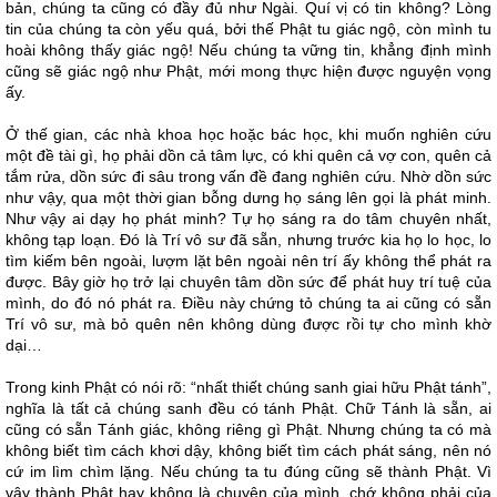
bản, chúng ta cũng có đầy đủ như Ngài. Quí vị có tin không? Lòng
tin của chúng ta còn yếu quá, bởi thế Phật tu giác ngộ, còn mình tu
hoài không thấy giác ngộ! Nếu chúng ta vững tin, khẳng định mình
cũng sẽ giác ngộ như Phật, mới mong thực hiện được nguyện vọng
ấy.
Ở thế gian, các nhà khoa học hoặc bác học, khi muốn nghiên cứu
một đề tài gì, họ phải dồn cả tâm lực, có khi quên cả vợ con, quên cả
tắm rửa, dồn sức đi sâu trong vấn đề đang nghiên cứu. Nhờ dồn sức
như vậy, qua một thời gian bỗng dưng họ sáng lên gọi là phát minh.
Như vậy ai dạy họ phát minh? Tự họ sáng ra do tâm chuyên nhất,
không tạp loạn. Đó là Trí vô sư đã sẵn, nhưng trước kia họ lo học, lo
tìm kiếm bên ngoài, lượm lặt bên ngoài nên trí ấy không thể phát ra
được. Bây giờ họ trở lại chuyên tâm dồn sức để phát huy trí tuệ của
mình, do đó nó phát ra. Điều này chứng tỏ chúng ta ai cũng có sẵn
Trí vô sư, mà bỏ quên nên không dùng được rồi tự cho mình khờ
dại…
Trong kinh Phật có nói rõ: “nhất thiết chúng sanh giai hữu Phật tánh”,
nghĩa là tất cả chúng sanh đều có tánh Phật. Chữ Tánh là sẵn, ai
cũng có sẵn Tánh giác, không riêng gì Phật. Nhưng chúng ta có mà
không biết tìm cách khơi dậy, không biết tìm cách phát sáng, nên nó
cứ im lìm chìm lặng. Nếu chúng ta tu đúng cũng sẽ thành Phật. Vì
vậy thành Phật hay không là chuyện của mình, chớ không phải của