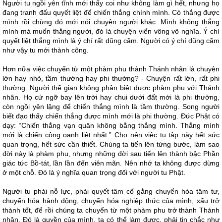
Người tu ngồi yên tĩnh mới thấy coi như không làm gì hết, nhưng họ
đang tranh đấu quyết liệt để chiến thắng chính mình. Có thắng được
mình rồi chừng đó mới nói chuyện người khác. Mình không thắng
mình mà muốn thắng người, đó là chuyện viển vông vô nghĩa. Ý chí
quyết liệt thắng mình là ý chí rất dũng cãm. Người có ý chí dũng cãm
như vậy tu mới thành công.
Hơn nữa việc chuyển từ một phàm phu thành Thánh nhân là chuyện
lớn hay nhỏ, tầm thường hay phi thường? - Chuyện rất lớn, rất phi
thường. Người thế gian không phân biệt được phàm phu với Thánh
nhân. Họ cứ ngỡ bay lên trời hay chui dưới đất mới là phi thường,
còn ngồi yên lặng để chiến thắng mình là tầm thường. Song người
biết đạo thấy chiến thắng được mình mới là phi thường. Đức Phật có
dạy: “Chiến thắng vạn quân không bằng thắng mình. Thắng mình
mới là chiến công oanh liệt nhất.” Cho nên việc tu tập này hết sức
quan trọng, hết sức cần thiết. Chúng ta tiến lên từng bước, làm sao
đời này là phàm phu, nhưng những đời sau tiến lên thành bậc Phần
giác tức Bồ-tát, lần lần đến viên mãn. Nên nhớ ta không được dừng
ở một chỗ. Đó là ý nghĩa quan trọng đối với người tu Phật.
Người tu phải nỗ lực, phải quyết tâm cố gắng chuyển hóa tâm tư,
chuyển hóa hành động, chuyển hóa nghiệp thức của mình, xấu trở
thành tốt, để rồi chúng ta chuyển từ một phàm phu trở thành Thánh
nhân. Đó là quyền của mình, ta có thể làm được, phải tin chắc như