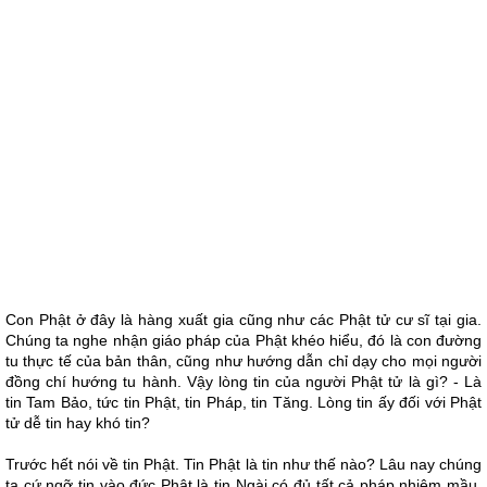
Con Phật ở đây là hàng xuất gia cũng như các Phật tử cư sĩ tại gia.
Chúng ta nghe nhận giáo pháp của Phật khéo hiểu, đó là con đường
tu thực tế của bản thân, cũng như hướng dẫn chỉ dạy cho mọi người
đồng chí hướng tu hành. Vậy lòng tin của người Phật tử là gì? - Là
tin Tam Bảo, tức tin Phật, tin Pháp, tin Tăng. Lòng tin ấy đối với Phật
tử dễ tin hay khó tin?
Trước hết nói về tin Phật. Tin Phật là tin như thế nào? Lâu nay chúng
ta cứ ngỡ tin vào đức Phật là tin Ngài có đủ tất cả pháp nhiệm mầu,