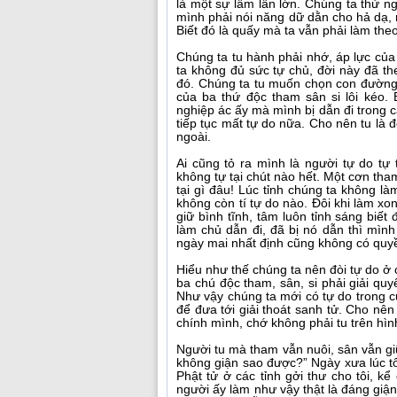
là một sự lầm lẫn lớn. Chúng ta thử n
mình phải nói năng dữ dằn cho hả dạ, m
Biết đó là quấy mà ta vẫn phải làm theo
Chúng ta tu hành phải nhớ, áp lực của
ta không đủ sức tự chủ, đời này đã the
đó. Chúng ta tu muốn chọn con đường t
của ba thứ độc tham sân si lôi kéo.
nghiệp ác ấy mà mình bị dẫn đi trong c
tiếp tục mất tự do nữa. Cho nên tu là đ
ngoài.
Ai cũng tỏ ra mình là người tự do tự t
không tự tại chút nào hết. Một cơn tham 
tại gì đâu! Lúc tỉnh chúng ta không làm
không còn tí tự do nào. Đôi khi làm xon
giữ bình tĩnh, tâm luôn tỉnh sáng biế
làm chủ dẫn đi, đã bị nó dẫn thì mìn
ngày mai nhất định cũng không có quyề
Hiểu như thế chúng ta nên đòi tự do ở c
ba chú độc tham, sân, si phải giải qu
Như vậy chúng ta mới có tự do trong cu
để đưa tới giải thoát sanh tử. Cho nên
chính mình, chớ không phải tu trên hình
Người tu mà tham vẫn nuôi, sân vẫn giữ
không giận sao được?” Ngày xưa lúc t
Phật tử ở các tỉnh gởi thư cho tôi, k
người ấy làm như vậy thật là đáng giận.