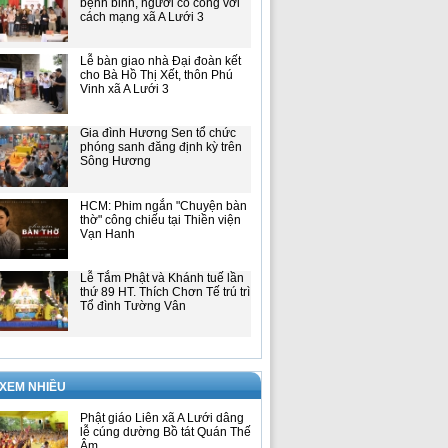
bệnh binh, người có công với
cách mạng xã A Lưới 3
Lễ bàn giao nhà Đại đoàn kết
cho Bà Hồ Thị Xết, thôn Phú
Vinh xã A Lưới 3
Gia đình Hương Sen tổ chức
phóng sanh đăng định kỳ trên
Sông Hương
HCM: Phim ngắn "Chuyện bàn
thờ" công chiếu tại Thiền viện
Vạn Hanh
Lễ Tắm Phật và Khánh tuế lần
thứ 89 HT. Thích Chơn Tế trú trì
Tổ đình Tường Vân
 XEM NHIỀU
Phật giáo Liên xã A Lưới dâng
lễ cúng dường Bồ tát Quán Thế
Âm