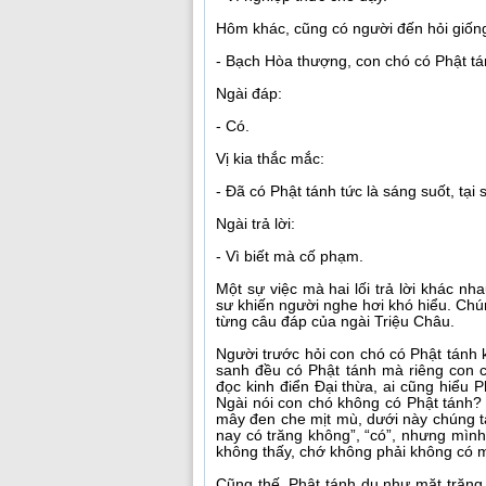
Hôm khác, cũng có người đến hỏi giốn
- Bạch Hòa thượng, con chó có Phật t
Ngài đáp:
- Có.
Vị kia thắc mắc:
- Đã có Phật tánh tức là sáng suốt, tại 
Ngài trả lời:
- Vì biết mà cố phạm.
Một sự việc mà hai lối trả lời khác nh
sư khiến người nghe hơi khó hiểu. Chúng
từng câu đáp của ngài Triệu Châu.
Người trước hỏi con chó có Phật tánh kh
sanh đều có Phật tánh mà riêng con c
đọc kinh điển Đại thừa, ai cũng hiểu 
Ngài nói con chó không có Phật tánh?
mây đen che mịt mù, dưới này chúng ta
nay có trăng không”, “có”, nhưng mình
không thấy, chớ không phải không có mặ
Cũng thế, Phật tánh dụ như mặt trăng