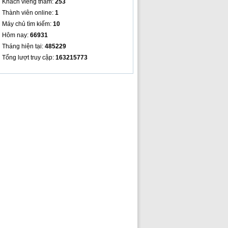
Khách viếng thăm:
253
Thành viên online:
1
Máy chủ tìm kiếm:
10
Hôm nay:
66931
Tháng hiện tại:
485229
Tổng lượt truy cập:
163215773