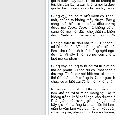
gọi là được hay đắc. Trước đó không c
túi, khi cần lấy ra xài, không nói là đư
gọi là được, còn đã có chỉ cần lấy ra xà
Cũng vậy, chúng ta biết mình có Tánh 
mất, chúng ta không thấy được. Bây g
sáng suốt hiển lộ ra, đó là điều đươ
được mà được, được mà không có chỗ
sáng đó mà nói đắc, chớ thật ra khôn
được Niết-bàn, vì vô sở đắc mà chư P
Nghiệp thức từ đâu mà ra? - Từ thân, k
tội lỗi không? - Vẫn biết, họ còn biết 
làm, cho nên quả ở tù không nghi ngờ
đó mãi. Vì vậy Thiền sư nói con chó t
biết mà cố phạm.
Cũng vậy, chúng ta là người tu biết ph
mà cố phạm. Vì thế dù có Phật tánh 
thường. Thiền sư nói biết mà cố phạm t
thể để nhắc nhở chúng ta. Con người hầu
chưa có ai biết cái đó lỗi nên không làm
Người có tu chút chút thì nghĩ rằng mì
làm khổ người ta mình mang tội. Rõ r
không tránh khỏi phải đọa vào đường ác
Phật giáo chủ trương giác ngộ giải thoát
bây giờ nếu chúng ta phạm tội thì làm 
giận ta vẫn làm việc sai trái thì kết q
ở bên ngoài, như đòi tự do với cha mẹ