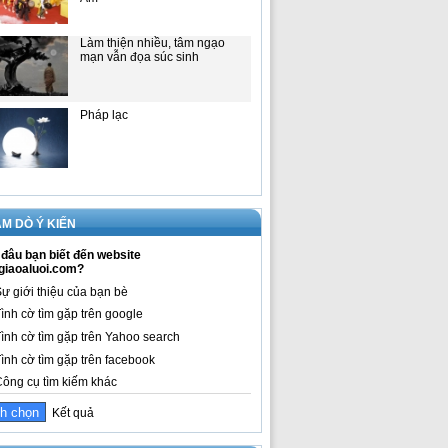
Làm thiện nhiều, tâm ngạo
mạn vẫn đọa súc sinh
Pháp lạc
M DÒ Ý KIẾN
đâu bạn biết đến website
giaoaluoi.com?
ự giới thiệu của bạn bè
ình cờ tìm gặp trên google
ình cờ tìm gặp trên Yahoo search
ình cờ tìm gặp trên facebook
ông cụ tìm kiếm khác
Kết quả