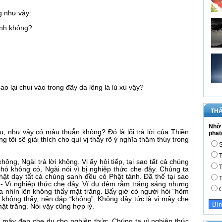
g như vậy:
ánh không?
sao lại chui vào trong đãy da lông lá lù xù vậy?
THĂ
Nhờ 
au, như vậy có mâu thuẫn không? Đó là lối trả lời của Thiền
phat
 tôi sẽ giải thích cho quí vị thấy rõ ý nghĩa thâm thúy trong
S
T
ông, Ngài trả lời không. Vị ấy hỏi tiếp, tại sao tất cả chúng
T
hó không có, Ngài nói vì bị nghiệp thức che đậy. Chúng ta
Phật dạy tất cả chúng sanh đều có Phật tánh. Đã thế tại sao
T
 - Vì nghiệp thức che đậy. Ví dụ đêm rằm trăng sáng nhưng
C
 nhìn lên không thấy mặt trăng. Bấy giờ có người hỏi “hôm
 không thấy, nên đáp “không”. Không đây tức là vì mây che
t trăng. Nói vậy cũng hợp lý.
, mây đen che dụ cho nghiệp thức. Chúng ta vì nghiệp thức