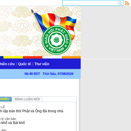
hiên cứu
Quốc tế
Thư viện
06:48 EDT Thứ Sáu, 07/08/2026
NHIỀU
BÌNH LUẬN MỚI
i Lễ
h lập bàn thờ Phật và Ông Bà trong nhà
 lý căn bản
 khổ và Bát khổ
n đàn