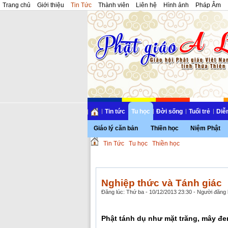
Trang chủ
Giới thiệu
Tin Tức
Thành viên
Liên hệ
Hình ảnh
Pháp Âm
Tin tức
Tu học
Đời sống
Tuổi trẻ
Diễ
Giáo lý căn bản
Thiền học
Niệm Phật
Tin Tức
Tu học
Thiền học
Nghiệp thức và Tánh giác
Đăng lúc: Thứ ba - 10/12/2013 23:30 - Người đăng b
Phật tánh dụ như mặt trăng, mây đe