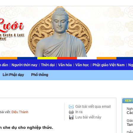
n đàn
Người thời nay
Thời đại
Văn hóa
Văn học
Phật giáo Việt Nam
Ng
Lời Phật dạy
Phổ thông
XEM 
Gửi bài viết qua email
Ngh
In ra
ài viết:
Diệu Thành
Các
Lưu bài viết này
Giáo
Tam
n che dụ cho nghiệp thức.
Diễ