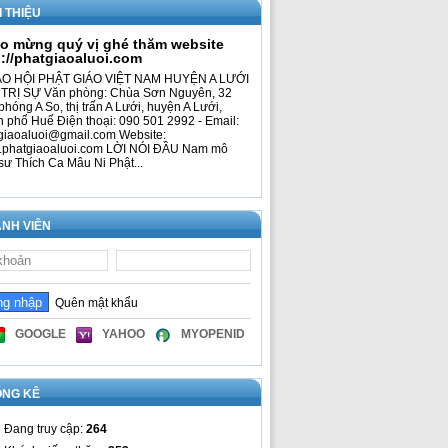
I THIỆU
o mừng quý vị ghé thăm website
p://phatgiaoaluoi.com
O HỘI PHẬT GIÁO VIỆT NAM HUYỆN A LƯỚI
TRỊ SỰ Văn phòng: Chùa Sơn Nguyên, 32
phóng A So, thị trấn A Lưới, huyện A Lưới,
h phố Huế Điện thoại: 090 501 2992 - Email:
giaoaluoi@gmail.com Website:
phatgiaoaluoi.com LỜI NÓI ĐẦU Nam mô
sư Thích Ca Mâu Ni Phật...
NH VIÊN
Quên mật khẩu
GOOGLE
YAHOO
MYOPENID
ỐNG KÊ
Đang truy cập:
264