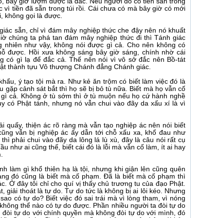
ó, bây giờ lượm được là đắc. Nếu người đó có tiền sẵn trong
ợc vì tiền đã sẵn trong túi rồi. Cái chưa có mà bây giờ có mới
i, không gọi là được.
giác sẵn, chỉ vì đám mây nghiệp thức che đậy nên nó khuất
iờ chúng ta phá tan đám mây nghiệp thức đi thì Tánh giác
ng nhiên như vậy, không nói được gì cả. Cho nên không có
 được. Hồi xưa không sáng bây giờ sáng, chính nhờ cái
g có gì lạ để đắc cả. Thế nên nói vì vô sở đắc nên Bồ-tát
hật thành tựu Vô thượng Chánh đẳng Chánh giác.
hẩu, ý tạo tội mà ra. Như kẻ ăn trộm có biết làm việc đó là
nếu gặp cảnh sát bắt thì họ sẽ bị bỏ tù nữa. Biết mà họ vẫn cố
 gì cả. Không ở tù sớm thì ở tù muộn nếu họ cứ hành nghề
uy có Phật tánh, nhưng nó vẫn chui vào đãy da xấu xí là vì
ải quấy, thiện ác rõ ràng mà vẫn tạo nghiệp ác nên nói biết
cũng vẫn bị nghiệp ác ấy dẫn tới chỗ xấu xa, khổ đau như
hì phải chui vào đãy da lông lá lù xù, đây là câu nói rất cụ
 như ai cũng thế, biết cái đó là lỗi mà vẫn cố làm, ít ai hay
.
nh làm gì khổ thiên hạ là tội, nhưng khi giận lên cũng quên
àng đó cũng là biết mà cố phạm. Đã là biết mà cố phạm thì
. Ở đây tôi chỉ cho quí vị thấy chủ trương tu của đạo Phật.
, giải thoát là tự do. Tự do tức là không bị ai lôi kéo. Nhưng
sao có tự do? Biết việc đó sai trái mà vì lòng tham, vì nóng
uả không thể nào có tự do được. Phần nhiều người ta đòi tự do
, đòi tự do với chính quyền mà không đòi tự do với mình, đó