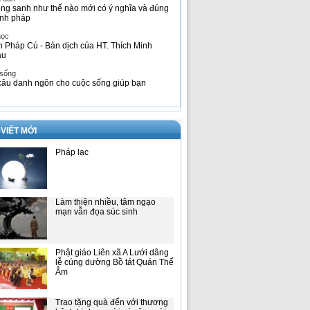
ng sanh như thế nào mới có ý nghĩa và đúng
nh pháp
học
h Pháp Cú - Bản dịch của HT. Thích Minh
âu
 sống
câu danh ngôn cho cuộc sống giúp bạn
 VIẾT MỚI
Pháp lạc
Làm thiện nhiều, tâm ngạo
mạn vẫn đọa súc sinh
Phật giáo Liên xã A Lưới dâng
lễ cúng dường Bồ tát Quán Thế
Âm
Trao tặng quà đến với thương