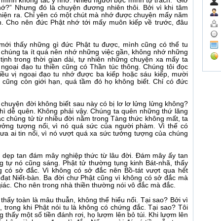
mình không tác ý nhớ. Nhiều người bực mình tự trách: “Giờ
nhớ?” Nhưng đó là chuyện đương nhiên thôi. Bởi vì khi tâm
 hiện ra. Chỉ yên có một chút mà nhớ được chuyện mấy năm
nh. Cho nên đức Phật nhớ tới mấy muôn kiếp về trước, đâu
ới thấy những gì đức Phật tu được, mình cũng có thể tu
 chúng ta ít quá nên nhớ những việc gần, không nhớ những
ịnh trong thời gian dài, tự nhiên những chuyện xa mấy ta
ngoại đạo tu thiền cũng có Thần túc thông. Chúng tôi đọc
iều vị ngoại đạo tu nhớ được ba kiếp hoặc sáu kiếp, mười
 cũng còn giới hạn, quá tầm đó họ không biết. Chỉ có đức
 chuyện đời không biết sau này có bị lơ lơ lửng lửng không?
hì dễ quên. Không phải vậy. Chúng ta quên những thứ lăng
c chủng tử từ nhiều đời nằm trong Tàng thức không mất, ta
tưởng tượng nổi, vì nó quá sức của người phàm. Vì thế có
hưa ai tin nổi, vì nó vượt quá xa sức tưởng tượng của chúng
cố dẹp tan đám mây nghiệp thức từ lâu đời. Đám mây ấy tan
g tự nó cũng sáng. Phật tử thường tụng kinh Bát-nhã, thấy
ng có sở đắc. Vì không có sở đắc nên Bồ-tát vượt qua hết
đạt Niết-bàn. Ba đời chư Phật cũng vì không có sở đắc mà
c. Cho nên trong nhà thiền thường nói vô đắc mà đắc.
thấy toàn là mâu thuẫn, không thể hiểu nổi. Tại sao? Bởi vì
 trong khi Phật nói tu là không có chứng đắc. Tại sao? Tôi
 thấy một số tiền đánh rơi, họ lượm lên bỏ túi. Khi lượm lên