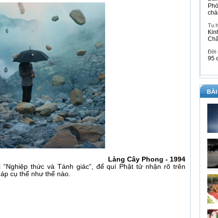
Phó
chá
Tu 
Kin
Ch
Đời
95 
BÀI
Làng Cây Phong - 1994
 “Nghiệp thức và Tánh giác”, để quí Phật tử nhận rõ trên
áp cụ thể như thế nào.