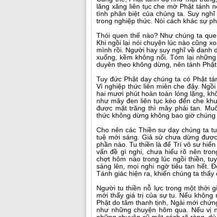
lăng xăng liên tục che mờ Phật tánh 
tình phân biệt của chúng ta. Suy nghĩ
trong nghiệp thức. Nói cách khác sự ph
Thói quen thế nào? Như chúng ta que
Khi ngồi lại nói chuyện lúc nào cũng x
mình rồi. Người hay suy nghĩ về danh dự
xuống, kềm không nổi. Tóm lại những t
duyên theo không dừng, nên tánh Phật 
Tuy đức Phật dạy chúng ta có Phật tán
Vì nghiệp thức liên miên che đậy. Ngồ
hai mươi phút hoàn toàn lóng lặng, kh
như mây đen liên tục kéo đến che khu
được mặt trăng thì mây phải tan. Mu
thức không dừng không bao giờ chúng 
Cho nên các Thiền sư dạy chúng ta tu 
tuệ mới sáng. Giả sử chưa dừng được
phần nào. Tu thiền là để Trí vô sư hiển
vấn đề gì nghi, chưa hiểu rõ nên tro
chợt hôm nào trong lúc ngồi thiền, 
sáng lên, mọi nghi ngờ tiêu tan hết.
Tánh giác hiện ra, khiến chúng ta thấy
Người tu thiền nỗ lực trong một thời
mới thấy giá trị của sự tu. Nếu không 
Phật do tâm thanh tịnh, Ngài mới chứn
như những chuyện hôm qua. Nếu vị nà