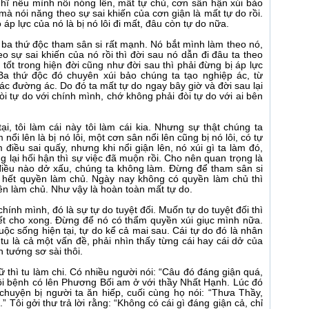
ghĩ nếu mình nổi nóng lên, mất tự chủ, cơn sân hận xúi bảo
à nói năng theo sự sai khiến của cơn giận là mất tự do rồi.
 áp lực của nó là bị nó lôi đi mất, đâu còn tự do nữa.
 ba thứ độc tham sân si rất mạnh. Nó bắt mình làm theo nó,
o sự sai khiến của nó rồi thì đời sau nó dẫn đi đâu ta theo
ốt trong hiện đời cũng như đời sau thì phải đừng bị áp lực
 Ba thứ độc đó chuyên xúi bảo chúng ta tạo nghiệp ác, từ
ác đường ác. Do đó ta mất tự do ngay bây giờ và đời sau lại
òi tự do với chính mình, chớ không phải đòi tự do với ai bên
ại, tôi làm cái này tôi làm cái kia. Nhưng sự thật chúng ta
nổi lên là bị nó lôi, một cơn sân nổi lên cũng bị nó lôi, có tự
 điều sai quấy, nhưng khi nổi giận lên, nó xúi gì ta làm đó,
g lại hối hận thì sự việc đã muộn rồi. Cho nên quan trọng là
t điều nào dở xấu, chúng ta không làm. Đừng để tham sân si
h hết quyền làm chủ. Ngày nay không có quyền làm chủ thì
n làm chủ. Như vậy là hoàn toàn mất tự do.
hính mình, đó là sự tự do tuyệt đối. Muốn tự do tuyệt đối thì
yết cho xong. Đừng để nó có thẩm quyền xúi giục mình nữa.
ộc sống hiện tại, tự do kể cả mai sau. Cái tự do đó là nhân
 tu là cả một vấn đề, phải nhìn thấy từng cái hay cái dở của
 tướng sơ sài thôi.
 thì tu làm chi. Có nhiều người nói: “Câu đó đáng giận quá,
ôi bệnh có lên Phương Bối am ở với thầy Nhất Hạnh. Lúc đó
ể chuyện bị người ta ăn hiếp, cuối cùng họ nói: “Thưa Thầy,
” Tôi gởi thư trả lời rằng: “Không có cái gì đáng giận cả, chỉ