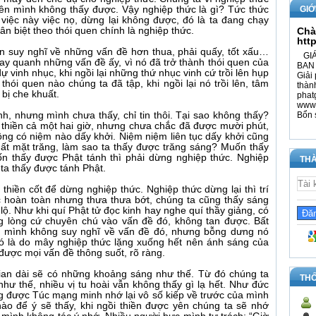
GIỚ
nên mình không thấy được. Vậy nghiệp thức là gì? Tức thức
 việc này việc nọ, dừng lại không được, đó là ta đang chạy
Chà
ân biệt theo thói quen chính là nghiệp thức.
htt
n suy nghĩ về những vấn đề hơn thua, phải quấy, tốt xấu…
GIÁ
oay quanh những vấn đề ấy, vì nó đã trở thành thói quen của
BAN 
 vinh nhục, khi ngồi lại những thứ nhục vinh cứ trồi lên hụp
Giải 
hói quen nào chúng ta đã tập, khi ngồi lại nó trồi lên, tâm
thàn
bị che khuất.
phat
www.
h, nhưng mình chưa thấy, chỉ tin thôi. Tại sao không thấy?
Bổn 
i thiền cả một hai giờ, nhưng chưa chắc đã được mười phút,
ông có niệm nào dấy khởi. Niệm niệm liên tục dấy khởi cũng
ất mặt trăng, làm sao ta thấy được trăng sáng? Muốn thấy
ốn thấy được Phật tánh thì phải dừng nghiệp thức. Nghiệp
THÀ
ta thấy được tánh Phật.
thiền cốt để dừng nghiệp thức. Nghiệp thức dừng lại thì trí
 hoàn toàn nhưng thưa thưa bớt, chúng ta cũng thấy sáng
 lộ. Như khi quí Phật tử đọc kinh hay nghe quí thầy giảng, có
ng lòng cứ chuyên chú vào vấn đề đó, không tan được. Bất
tuy mình không suy nghĩ về vấn đề đó, nhưng bỗng dưng nó
 Đó là do mây nghiệp thức lặng xuống hết nên ánh sáng của
 được mọi vấn đề thông suốt, rõ ràng.
 gian dài sẽ có những khoảng sáng như thế. Từ đó chúng ta
TH
như thế, nhiều vị tu hoài vẫn không thấy gì lạ hết. Như đức
g được Túc mạng minh nhớ lại vô số kiếp về trước của mình
o để ý sẽ thấy, khi ngồi thiền được yên chúng ta sẽ nhớ