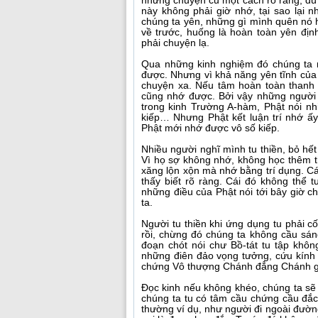
những chuyện cũ một cách rõ ràng, dù 
này không phải giờ nhớ, tại sao lại 
chúng ta yên, những gì mình quên nó
về trước, huống là hoàn toàn yên đị
phải chuyện lạ.
Qua những kinh nghiệm đó chúng ta m
được. Nhưng vì khả năng yên tĩnh của
chuyện xa. Nếu tâm hoàn toàn thanh t
cũng nhớ được. Bởi vậy những người 
trong kinh Trường A-hàm, Phật nói nh
kiếp… Nhưng Phật kết luận trí nhớ ấy
Phật mới nhớ được vô số kiếp.
Nhiều người nghĩ mình tu thiền, bỏ hết
Vì họ sợ không nhớ, không học thêm t
xăng lộn xộn mà nhớ bằng trí dụng. Cá
thấy biết rõ ràng. Cái đó không thể 
những điều của Phật nói tới bây giờ c
ta.
Người tu thiền khi ứng dụng tu phải 
rồi, chừng đó chúng ta không cầu sán
đoạn chót nói chư Bồ-tát tu tập khô
những điên đảo vọng tưởng, cứu kính 
chứng Vô thượng Chánh đẳng Chánh giá
Đọc kinh nếu không khéo, chúng ta sẽ 
chúng ta tu có tâm cầu chứng cầu đắc,
thường ví dụ, như người đi ngoài đường