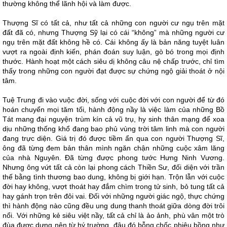
thường không thể lãnh hội và làm được.
Thượng Sĩ có tất cả, như tất cả những con người cư ngụ trên mặt
đất đã có, nhưng Thượng Sỹ lại có cái “không” mà những người cư
ngụ trên mặt đất không hề có. Cái không ấy là bản năng tuyệt luân
vượt ra ngoài định kiến, phán đoán suy luận, gò bó trong mọi định
thước. Hành hoạt một cách siêu dị không câu nệ chấp trước, chỉ tìm
thấy trong những con người đạt được sự chứng ngộ giải thoát ở nội
tâm.
Tuệ Trung đi vào vuộc đời, sống với cuộc đời với con người để từ đó
hoán chuyển mọi tăm tối, hành động nầy là việc làm của những Bồ
Tát mang đại nguyện trùm kín cả vũ trụ, hy sinh thân mạng để xoa
dịu những thống khổ đang bao phủ vùng trời tâm linh mà con người
đang trực diện. Giá trị đó được tiềm ẩn qua con người Thượng Sĩ,
ông đã từng đem bản thân mình ngăn chận những cuộc xâm lăng
của nhà Nguyên. Đã từng được phong tước Hưng Ninh Vương.
Nhưng ông vứt tất cả còn lại phong cách Thiền Sư, đối diện với trần
thế bằng tình thương bao dung, không bị giới hạn. Trộn lẫn với cuộc
đời hay không, vượt thoát hay đắm chìm trong tử sinh, bỏ tung tất cả
hay gánh trọn trên đôi vai. Đối với những người giác ngộ, thực chứng
thì hành động nào cũng đều ung dung thanh thoát giữa dòng đời trôi
nổi. Với những kẻ siêu việt nầy, tất cả chỉ là ảo ảnh, phù vân một trò
đùa được dựng nên từ hý trường, đâu đó bỗng chốc phiêu bồng như