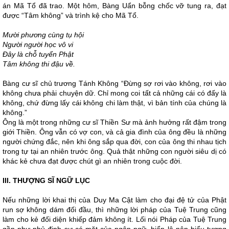
án Mã Tổ đã trao. Một hôm, Bàng Uẩn bỗng chốc vỡ tung ra, đạt
được “Tâm không” và trình kệ cho Mã Tổ.
Mười phương cùng tụ hội
Người người học vô vi
Đây là chỗ tuyển Phật
Tâm không thi đậu về.
Bàng cư sĩ chủ trương Tánh Không “Đừng sợ rơi vào không, rơi vào
không chưa phải chuyện dữ. Chỉ mong coi tất cả những cái có đấy là
không, chứ đừng lấy cái không chi làm thật, vì bản tính của chúng là
không.”
Ông là một trong những cư sĩ Thiền Sư mà ảnh hưởng rất đậm trong
giới Thiền. Ông vẫn có vợ con, và cả gia đình của ông đều là những
người chứng đắc, nên khi ông sắp qua đời, con của ông thi nhau tịch
trong tự tại an nhiên trước ông. Quả thật những con người siêu dị có
khác kẻ chưa đạt được chút gì an nhiên trong cuộc đời.
III. THƯỢNG SĨ NGỮ LỤC
Nếu những lời khai thị của Duy Ma Cật làm cho đại đệ tử của Phật
run sợ không dám đối đầu, thì những lời pháp của Tuệ Trung cũng
làm cho kẻ đối diện khiếp đảm không ít. Lối nói Pháp của Tuệ Trung