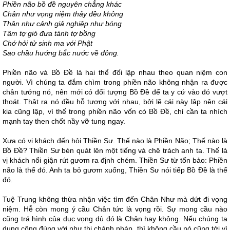
Phiền não bồ đề nguyên chẳng khác
Chân như vọng niệm thảy đều không
Thân như cảnh giả nghiệp như bóng
Tâm tợ gió đưa tánh tợ bồng
Chớ hỏi tử sinh ma với Phật
Sao chầu hướng bắc nước về đông.
Phiền não và Bồ Đề là hai thể đối lập nhau theo quan niệm con
người. Vì chúng ta đắm chìm trong phiền não không nhận ra được
chân tướng nó, nên mới có đối tượng Bồ Đề để ta y cứ vào đó vượt
thoát. Thật ra nó đều hỗ tương với nhau, bởi lẽ cái này lập nên cái
kia cũng lập, vì thế trong phiền não vốn có Bồ Đề, chỉ cần ta nhích
mạnh tay then chốt nầy vỡ tung ngay.
Xưa có vị khách đến hỏi Thiền Sư. Thế nào là Phiền Não; Thế nào là
Bồ Đề? Thiền Sư bèn quát lên một tiếng và chê trách anh ta. Thế là
vị khách nổi giận rút gươm ra định chém. Thiền Sư từ tốn bảo: Phiền
não là thế đó. Anh ta bỏ gươm xuống, Thiền Sư nói tiếp Bồ Đề là thế
đó.
Tuệ Trung không thừa nhận việc tìm đến Chân Như mà dứt đi vọng
niệm. Hễ còn mong ý cầu Chân tức là vọng rồi. Sự mong cầu nào
cũng trá hình của dục vọng dù đó là Chân hay không. Nếu chúng ta
dụng công đúng với như thị chánh pháp, thì không cầu nó cũng tới vì