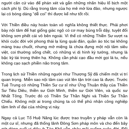
người căn cứ vào để phán xét và gắn những nhãn hiệu lố bịch một
cách phi lý. Dù rằng trong tâm của họ mê mờ lừa đảo, nhưng ngược
lại có bóng dáng “dễ coi” thì được kể như tốt rồi.
Với Thiền điều này hoàn toàn vô nghĩa không thiết thực. Phải phơi
bày nội tâm để hạt giống giác ngộ có cơ may bùng trỗi dậy, tuyệt đối
không sơn phết cái vỏ bên ngoài. Vì thế có những Thiền Sư vượt ra
khỏi cuộc đời với phong thái lạ lùng quái đản, quần áo tóc tai không
màng trau chuốt, nhưng mở miệng là chứa đựng một nội tâm siêu
việt, coi thường sống chết, có những vị dị hình kỳ tướng, nhưng là
bậc kỳ tài trong thiên hạ. Không cần phải cạo đầu mới gọi là tu, nếu
không cạo sạch phiền não trong tâm.
Trong lịch sử Thiền những người như Thượng Sỹ đã chiếm một vị trí
quan trọng. Miễn sao nội tâm cao vút lên tận trời cao là được. Trước
Tuệ Trung có những Thiền Sư cư sĩ như Ứng Thuận thầy của Thiền
Sư Tiêu Diêu, thiền sư Giới Minh, thiền sư Giới Viên, và quốc sư
Nhất Tông. Trước đó có Thiền Sư Thần Nghi và Thiền Sư Thần
Chiếu. Không một ai trong chúng ta có thể phủ nhận công nghiệp
tâm linh vĩ đại của những vị này.
Ngay cả Lục Tổ Huệ Năng lúc được trao truyền y pháp vẫn còn là
một cư sĩ, nhưng đã thống lãnh Đông Sơn pháp môn và cho đến bây
giờ dòng suối vi diệu ở Tào Khê vẫn chảy mãi xuống cuộc đời. Đối