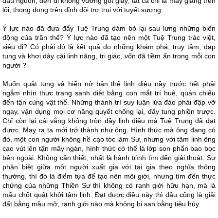
đầu nguồn, đến đi không vướng gót giày, tất cả chỉ là mây giăng trên
lối, thong dong trên đỉnh đồi trơ trụi với tuyết sương.
Ý lực nào đã đưa đẩy Tuệ Trung dám bỏ lại sau lưng những biến
động của trần thế? Ý lực nào đã tạo nên một Tuệ Trung trác việt,
siêu dị? Có phải đó là kết quả do những khám phá, truy tầm, đạp
tung và khơi dậy cái linh năng, tri giác, vốn đã tiềm ẩn trong mỗi con
người ?
Muốn quật tung và hiển nở bản thể linh diệu nầy trước hết phải
ngắm nhìn thực trạng sanh diệt bằng con mắt trí huệ, quán chiếu
đến tận cùng vật thể. Những thành trì suy luận lừa đảo phải đập vỡ
ngay, vận dụng mọi cơ năng quyết chống lại, đẩy tung phiền trược.
Chỉ còn lại cái vắng không tròn đầy linh diệu mà Tuệ Trung đã đạt
được. May ra ta mới trở thành như ông. Hình thức mà ông đang có
đó, một con người không hề cạo tóc làm Sư, nhưng với tâm linh ông
cao vút lên tận mây ngàn, hình thức có thể là lớp son phấn bao bọc
bên ngoài. Không cần thiết, nhất là hành trình tìm đến giải thoát. Sự
phân biệt giữa một người xuất gia với tại gia theo nghĩa thông
thường, thì đó là điểm tựa để tạo nên môi giới, nhưng tìm đến thực
chứng của những Thiền Sư thì không có ranh giới hữu hạn, mà là
mấu chốt quật khởi tâm linh. Đạt được điều này thì đâu cũng là giải
đất bằng mầu mỡ, ranh giới nào mà không bị san bằng tiêu hủy.