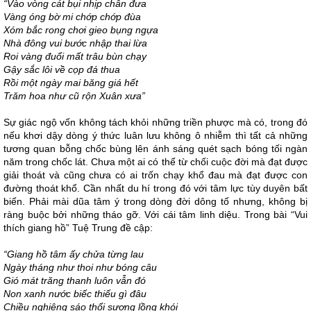
“Vào vòng cát bụi nhịp chân đưa
Vàng óng bờ mi chớp chớp đùa
Xóm bắc rong chơi gieo bụng ngựa
Nhà đông vui bước nhập thai lừa
Roi vàng đuổi mất trâu bùn chạy
Gậy sắc lôi về cọp đá thua
Rồi một ngày mai băng giá hết
Trăm hoa như cũ rộn Xuân xưa”
Sự giác ngộ vốn không tách khỏi những triền phược mà có, trong đó
nếu khơi dậy dòng ý thức luân lưu không ô nhiễm thì tất cả những
tương quan bỗng chốc bùng lên ánh sáng quét sạch bóng tối ngàn
năm trong chốc lát. Chưa một ai có thể từ chối cuộc đời mà đạt được
giải thoát và cũng chưa có ai trốn chạy khổ đau mà đạt được con
đường thoát khổ. Cần nhất du hí trong đó với tâm lực tùy duyên bất
biến. Phải mài dũa tâm ý trong dòng đời dông tố nhưng, không bị
ràng buộc bởi những tháo gỡ. Với cái tâm linh diệu. Trong bài “Vui
thích giang hồ” Tuệ Trung đề cập:
“Giang hồ tâm ấy chửa từng lau
Ngày tháng như thoi như bóng câu
Gió mát trăng thanh luôn vẫn đó
Non xanh nước biếc thiếu gì đâu
Chiều nghiêng sáo thổi sương lồng khói