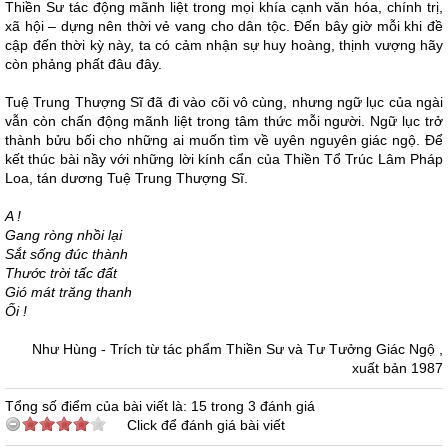
Thiền Sư tác động mãnh liệt trong mọi khía cạnh văn hóa, chính trị,
xã hội – dựng nên thời vẻ vang cho dân tộc. Đến bây giờ mỗi khi đề
cập đến thời kỳ này, ta có cảm nhận sự huy hoàng, thịnh vượng hãy
còn phảng phất đâu đây.
Tuệ Trung Thượng Sĩ đã đi vào cõi vô cùng, nhưng ngữ lục của ngài
vẫn còn chấn động mãnh liệt trong tâm thức mỗi người. Ngữ lục trở
thành bửu bối cho những ai muốn tìm về uyên nguyên giác ngộ. Để
kết thúc bài nầy với những lời kính cẩn của Thiền Tổ Trúc Lâm Pháp
Loa, tán dương Tuệ Trung Thượng Sĩ.
A !
Gang ròng nhồi lại
Sắt sống đúc thành
Thước trời tấc đất
Gió mát trăng thanh
Ối !
Như Hùng - Trích từ tác phẩm Thiền Sư và Tư Tưởng Giác Ngộ ,
xuất bản 1987
Tổng số điểm của bài viết là: 15 trong 3 đánh giá
Click để đánh giá bài viết