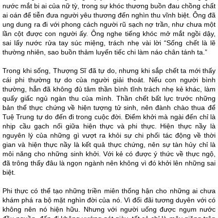
nước mắt bi ai của nữ tỳ, trong sự khóc thương buồn đau chồng chất
ai oán để tiễn đưa người yêu thương đến nghìn thu vĩnh biệt. Ông đã
ung dung ra đi với phong cách người rũ sạch nợ trần, như chưa một
lần cột được con người ấy. Ông nghe tiếng khóc mở mắt ngồi dậy,
sai lấy nước rửa tay súc miệng, trách nhẹ vài lời “Sống chết là lẽ
thường nhiên, sao buồn thảm luyến tiếc chi làm náo chân tánh ta.”
Trong khi sống, Thượng Sĩ đã tự do, nhưng khi sắp chết ta mới thấy
cái phi thường tự do của người giải thoát. Nếu con người bình
thường, hẳn đã không đủ tâm thần bình tĩnh trách nhẹ kẻ khác, làm
quấy giấc ngủ ngàn thu của mình. Thần chết bất lực trước những
bản thể thực chứng về hiện tượng tử sinh, nên đành chào thua để
Tuệ Trung tự do đến đi trong cuộc đời. Điểm khởi mà ngài đến chỉ là
nhịp cầu gạch nối giữa hiện thực và phi thực. Hiện thực nầy là
nguyên lý của những gì vượt ra khỏi sự chi phối tác động về thời
gian và hiện thực nầy là kết quả thực chứng, nên sự tàn hủy chỉ là
môi năng cho những sinh khởi. Với kẻ có được ý thức về thực ngộ,
đã trông thấy đâu là ngọn ngành nên không vì đó khởi lên những sai
biệt.
Phi thực có thể tạo những triền miên thống hận cho những ai chưa
khám phá ra bộ mặt nghìn đời của nó. Vì đối đãi tương duyên với có
không nên nó hiện hữu. Nhưng với người uống được ngụm nước