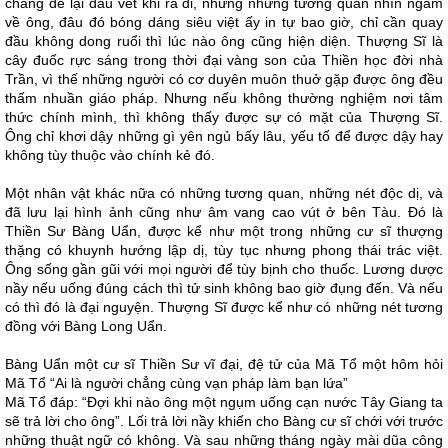
chẳng để lại dấu vết khi ra đi, nhưng những tương quan nhìn ngắm
về ông, đâu đó bóng dáng siêu việt ấy in tự bao giờ, chỉ cần quay
đầu không dong ruổi thì lúc nào ông cũng hiện diện. Thượng Sĩ là
cây đuốc rực sáng trong thời đại vàng son của Thiền học đời nhà
Trần, vì thế những người có cơ duyên muôn thuở gặp được ông đều
thấm nhuần giáo pháp. Nhưng nếu không thường nghiệm nơi tâm
thức chính mình, thì không thấy được sự có mặt của Thượng Sĩ.
Ông chỉ khơi dậy những gì yên ngủ bấy lâu, yếu tố để được dậy hay
không tùy thuộc vào chính kẻ đó.
Một nhân vật khác nữa có những tương quan, những nét độc dị, và
đã lưu lại hình ảnh cũng như âm vang cao vút ở bên Tàu. Đó là
Thiền Sư Bàng Uẩn, được kể như một trong những cư sĩ thượng
thặng có khuynh hướng lập dị, tùy tục nhưng phong thái trác việt.
Ông sống gần gũi với mọi người để tùy bịnh cho thuốc. Lương dược
nầy nếu uống đúng cách thì tử sinh không bao giờ đụng đến. Và nếu
có thì đó là đại nguyện. Thượng Sĩ được kể như có những nét tương
đồng với Bàng Long Uẩn.
Bàng Uẩn một cư sĩ Thiền Sư vĩ đại, đệ tử của Mã Tổ một hôm hỏi
Mã Tổ “Ai là người chẳng cùng vạn pháp làm bạn lứa”
Mã Tổ đáp: “Đợi khi nào ông một ngụm uống cạn nước Tây Giang ta
sẽ trả lời cho ông”. Lối trả lời nầy khiến cho Bàng cư sĩ chới với trước
những thuật ngữ có không. Và sau những tháng ngày mài dũa công