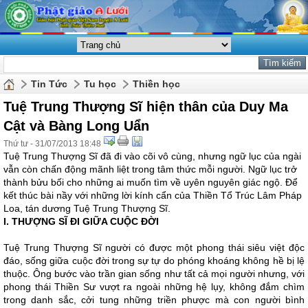
Tin Tức
Tu học
Thiền học
Tuệ Trung Thượng Sĩ hiện thân của Duy Ma
Cật và Bàng Long Uẩn
Thứ tư - 31/07/2013 18:48
Tuệ Trung Thượng Sĩ đã đi vào cõi vô cùng, nhưng ngữ lục của ngài
vẫn còn chấn động mãnh liệt trong tâm thức mỗi người. Ngữ lục trở
thành bửu bối cho những ai muốn tìm về uyên nguyên giác ngộ. Để
kết thúc bài nầy với những lời kính cẩn của Thiền Tổ Trúc Lâm Pháp
Loa, tán dương Tuệ Trung Thượng Sĩ.
I. THƯỢNG SĨ ĐI GIỮA CUỘC ĐỜI
Tuệ Trung Thượng Sĩ người có được một phong thái siêu việt độc
đáo, sống giữa cuộc đời trong sự tự do phóng khoáng không hề bị lệ
thuộc. Ông bước vào trần gian sống như tất cả mọi người nhưng, với
phong thái Thiền Sư vượt ra ngoài những hệ lụy, không đắm chìm
trong danh sắc, cởi tung những triền phược mà con người bình