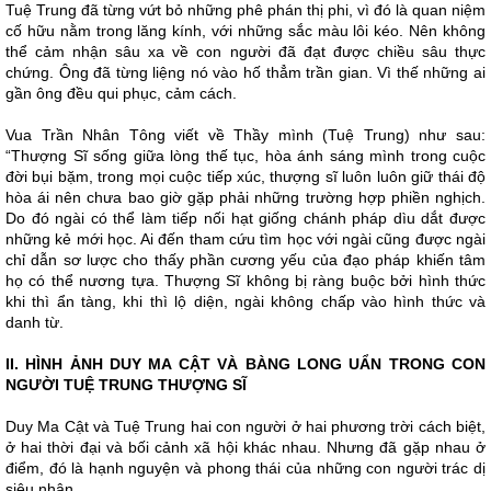
Tuệ Trung đã từng vứt bỏ những phê phán thị phi, vì đó là quan niệm
cố hữu nằm trong lăng kính, với những sắc màu lôi kéo. Nên không
thể cảm nhận sâu xa về con người đã đạt được chiều sâu thực
chứng. Ông đã từng liệng nó vào hố thẳm trần gian. Vì thế những ai
gần ông đều qui phục, cảm cách.
Vua Trần Nhân Tông viết về Thầy mình (Tuệ Trung) như sau:
“Thượng Sĩ sống giữa lòng thế tục, hòa ánh sáng mình trong cuộc
đời bụi bặm, trong mọi cuộc tiếp xúc, thượng sĩ luôn luôn giữ thái độ
hòa ái nên chưa bao giờ gặp phải những trường hợp phiền nghịch.
Do đó ngài có thể làm tiếp nối hạt giống chánh pháp dìu dắt được
những kẻ mới học. Ai đến tham cứu tìm học với ngài cũng được ngài
chỉ dẫn sơ lược cho thấy phần cương yếu của đạo pháp khiến tâm
họ có thể nương tựa. Thượng Sĩ không bị ràng buộc bởi hình thức
khi thì ẩn tàng, khi thì lộ diện, ngài không chấp vào hình thức và
danh từ.
II. HÌNH ẢNH DUY MA CẬT VÀ BÀNG LONG UẨN TRONG CON
NGƯỜI TUỆ TRUNG THƯỢNG SĨ
Duy Ma Cật và Tuệ Trung hai con người ở hai phương trời cách biệt,
ở hai thời đại và bối cảnh xã hội khác nhau. Nhưng đã gặp nhau ở
điểm, đó là hạnh nguyện và phong thái của những con người trác dị
siêu nhân.