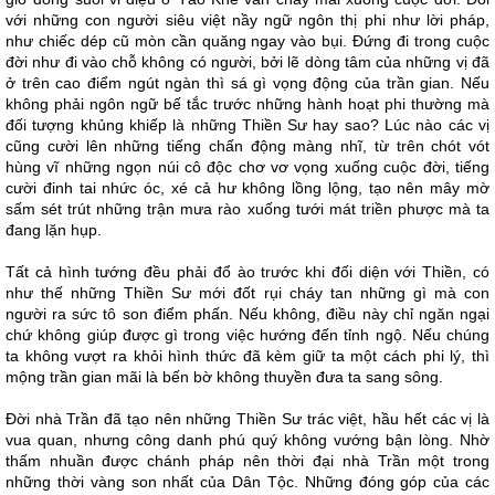
với những con người siêu việt nầy ngữ ngôn thị phi như lời pháp,
như chiếc dép cũ mòn cần quăng ngay vào bụi. Đứng đi trong cuộc
đời như đi vào chỗ không có người, bởi lẽ dòng tâm của những vị đã
ở trên cao điểm ngút ngàn thì sá gì vọng động của trần gian. Nếu
không phải ngôn ngữ bế tắc trước những hành hoạt phi thường mà
đối tượng khủng khiếp là những Thiền Sư hay sao? Lúc nào các vị
cũng cười lên những tiếng chấn động màng nhĩ, từ trên chót vót
hùng vĩ những ngọn núi cô độc chơ vơ vọng xuống cuộc đời, tiếng
cười đinh tai nhức óc, xé cả hư không lồng lộng, tạo nên mây mờ
sấm sét trút những trận mưa rào xuống tưới mát triền phược mà ta
đang lặn hụp.
Tất cả hình tướng đều phải đổ ào trước khi đối diện với Thiền, có
như thế những Thiền Sư mới đốt rụi cháy tan những gì mà con
người ra sức tô son điểm phấn. Nếu không, điều này chỉ ngăn ngại
chứ không giúp được gì trong việc hướng đến tỉnh ngộ. Nếu chúng
ta không vượt ra khỏi hình thức đã kèm giữ ta một cách phi lý, thì
mộng trần gian mãi là bến bờ không thuyền đưa ta sang sông.
Đời nhà Trần đã tạo nên những Thiền Sư trác việt, hầu hết các vị là
vua quan, nhưng công danh phú quý không vướng bận lòng. Nhờ
thấm nhuần được chánh pháp nên thời đại nhà Trần một trong
những thời vàng son nhất của Dân Tộc. Những đóng góp của các