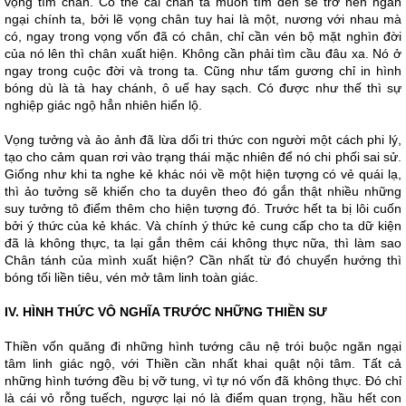
vọng tìm chân. Có thể cái chân ta muốn tìm đến sẽ trở nên ngăn
ngại chính ta, bởi lẽ vọng chân tuy hai là một, nương với nhau mà
có, ngay trong vọng vốn đã có chân, chỉ cần vén bộ mặt nghìn đời
của nó lên thì chân xuất hiện. Không cần phải tìm cầu đâu xa. Nó ở
ngay trong cuộc đời và trong ta. Cũng như tấm gương chỉ in hình
bóng dù là tà hay chánh, ô uế hay sạch. Có được như thế thì sự
nghiệp giác ngộ hẳn nhiên hiển lộ.
Vọng tưởng và ảo ảnh đã lừa dối tri thức con người một cách phi lý,
tạo cho cảm quan rơi vào trạng thái mặc nhiên để nó chi phối sai sử.
Giống như khi ta nghe kẻ khác nói về một hiện tượng có vẻ quái lạ,
thì ảo tưởng sẽ khiến cho ta duyên theo đó gắn thật nhiều những
suy tưởng tô điểm thêm cho hiện tượng đó. Trước hết ta bị lôi cuốn
bởi ý thức của kẻ khác. Và chính ý thức kẻ cung cấp cho ta dữ kiện
đã là không thực, ta lại gắn thêm cái không thực nữa, thì làm sao
Chân tánh của mình xuất hiện? Cần nhất từ đó chuyển hướng thì
bóng tối liền tiêu, vén mở tâm linh toàn giác.
IV. HÌNH THỨC VÔ NGHĨA TRƯỚC NHỮNG THIỀN SƯ
Thiền vốn quăng đi những hình tướng câu nệ trói buộc ngăn ngại
tâm linh giác ngộ, với Thiền cần nhất khai quật nội tâm. Tất cả
những hình tướng đều bị vỡ tung, vì tự nó vốn đã không thực. Đó chỉ
là cái vỏ rỗng tuếch, ngược lại nó là điểm quan trọng, hầu hết con