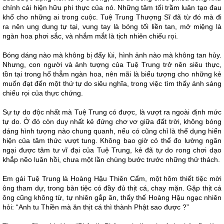
chính cái hiện hữu phi thực của nó. Những tăm tối trầm luân tạo đau
khổ cho những ai trong cuộc. Tuệ Trung Thượng Sĩ đã từ đó mà đi
ra nên ung dung tự tại, vung tay là bóng tối liền tan, mở miệng là
ngàn hoa phơi sắc, và nhắm mắt là tịch nhiên chiếu rọi.
Bóng dáng nào mà không bị đẩy lùi, hình ảnh nào mà không tan hủy.
Nhưng, con người và ảnh tượng của Tuệ Trung trở nên siêu thực,
tồn tại trong hố thẳm ngàn hoa, nên mãi là biểu tượng cho những kẻ
muốn đạt đến một thứ tự do siêu nghĩa, trong việc tìm thấy ánh sáng
chiếu rọi của thực chứng.
Sự tự do độc nhất mà Tuệ Trung có được, là vượt ra ngoài định mức
tự do. Ở đó còn duy nhất kẻ đứng chơ vơ giữa đất trời, không bóng
dáng hình tượng nào chung quanh, nếu có cũng chỉ là thể dụng hiển
hiện của tâm thức vượt tung. Không bao giờ có thể đo lường ngăn
ngại được tâm tư vĩ đại của Tuệ Trung, kẻ đã tự do rong chơi dạo
khắp nẽo luân hồi, chưa một lần chùng bước trước những thử thách.
Em gái Tuệ Trung là Hoàng Hậu Thiên Cẩm, một hôm thiết tiệc mời
ông tham dự, trong bàn tiệc có đầy đủ thịt cá, chay mặn. Gặp thịt cá
ông cũng không từ, tự nhiên gắp ăn, thấy thế Hoàng Hậu ngạc nhiên
hỏi: “Anh tu Thiền mà ăn thịt cá thì thành Phật sao được ?”