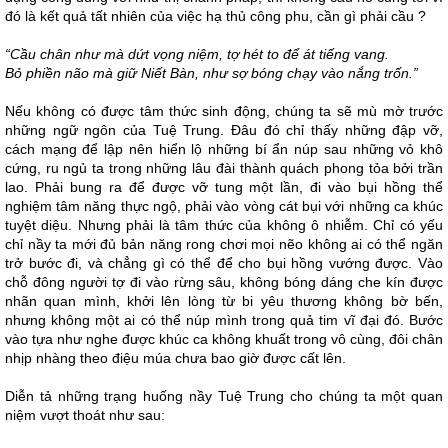
đó là kết quả tất nhiên của việc hạ thủ công phu, cần gì phải cầu ?
“Cầu chân như mà dứt vọng niệm, tợ hét to để át tiếng vang.
Bỏ phiền não mà giữ Niết Bàn, như sợ bóng chạy vào nắng trốn.”
Nếu không có được tâm thức sinh động, chúng ta sẽ mù mờ trước
những ngữ ngôn của Tuệ Trung. Đâu đó chỉ thấy những đập vỡ,
cách mạng để lập nên hiển lộ những bí ẩn núp sau những vỏ khô
cứng, ru ngủ ta trong những lâu đài thành quách phong tỏa bởi trần
lao. Phải bung ra để được vỡ tung một lần, đi vào bụi hồng thể
nghiệm tâm năng thực ngộ, phải vào vòng cát bụi với những ca khúc
tuyệt diệu. Nhưng phải là tâm thức của không ô nhiễm. Chỉ có yếu
chỉ nầy ta mới đủ bản năng rong chơi mọi nẽo không ai có thể ngăn
trở bước đi, và chẳng gì có thể để cho bụi hồng vướng được. Vào
chỗ đông người tợ đi vào rừng sâu, không bóng dáng che kín được
nhãn quan mình, khởi lên lòng từ bi yêu thương không bờ bến,
nhưng không một ai có thể núp mình trong quả tim vĩ đại đó. Bước
vào tựa như nghe được khúc ca không khuất trong vô cùng, đôi chân
nhịp nhàng theo điệu múa chưa bao giờ được cất lên.
Diễn tả những trạng huống nầy Tuệ Trung cho chúng ta một quan
niệm vượt thoát như sau: