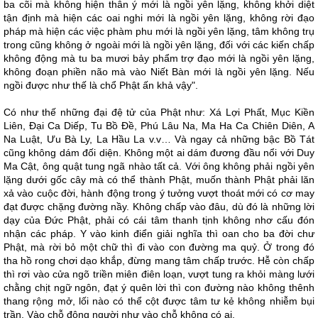
ba cõi mà không hiện thân ý mới là ngồi yên lặng, không khởi diệt
tận định mà hiện các oai nghi mới là ngồi yên lặng, không rời đạo
pháp mà hiện các việc phàm phu mới là ngồi yên lặng, tâm không trụ
trong cũng không ở ngoài mới là ngồi yên lặng, đối với các kiến chấp
không động mà tu ba mươi bảy phẩm trợ đạo mới là ngồi yên lặng,
không đoạn phiền não mà vào Niết Bàn mới là ngồi yên lặng. Nếu
ngồi được như thế là chổ Phật ấn khả vậy".
Có như thế những đại đệ tử của Phật như: Xá Lợi Phất, Mục Kiền
Liên, Đại Ca Diếp, Tu Bồ Đề, Phú Lâu Na, Ma Ha Ca Chiên Diên, A
Na Luật, Ưu Bà Ly, La Hầu La v.v… Và ngay cả những bậc Bồ Tát
cũng không dám đối diện. Không một ai dám đương đầu nổi với Duy
Ma Cật, ông quật tung ngã nhào tất cả. Với ông không phải ngồi yên
lặng dưới gốc cây mà có thể thành Phật, muốn thành Phật phải lăn
xả vào cuộc đời, hành động trong ý tưởng vượt thoát mới có cơ may
đạt được chặng đường nầy. Không chấp vào đâu, dù đó là những lời
dạy của Đức Phật, phải có cái tâm thanh tịnh không nhơ cấu đón
nhận các pháp. Y vào kinh điển giải nghĩa thì oan cho ba đời chư
Phật, mà rời bỏ một chữ thì đi vào con đường ma quỷ. Ở trong đó
tha hồ rong chơi dạo khắp, đừng mang tâm chấp trước. Hễ còn chấp
thì rơi vào cửa ngõ triền miên điên loạn, vượt tung ra khỏi màng lưới
chằng chịt ngữ ngôn, đạt ý quên lời thì con đường nào không thênh
thang rộng mở, lối nào có thể cột được tâm tư kẻ không nhiễm bụi
trần. Vào chỗ đông người như vào chỗ không có ai.