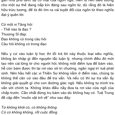
gần như phủ định sự có mặt của ngôn ngữ, hiển lộ nên biểu tượng
cho một sự thể đang nấp kín đàng sau ngôn từ, dù rằng đó là hiện
hữu trừu tượng, để từ đó tìm ra cái tuyệt đối của ngôn từ theo nghĩa
đạt ý quên lời.
Có một vị Tăng hỏi:
- Thế nào là đạo ?
Thượng Sĩ đáp:
Đạo không có trong câu hỏi
Câu hỏi không có trong đạo
Nếu y cứ vào luận lý học thì lối trả lời này thuộc loại siêu nghĩa,
không ăn nhập gì đến nguyên tắc luận lý, nhưng chính điều đó mới
tạo nên cái lửng lơ cho người hỏi, không một điểm tựa để bám vào,
hễ còn bám được thì lại rơi vào sở tri chướng, ngăn ngại trí tuệ phát
sinh. Nên hầu hết các vị Thiền Sư không nằm ở điểm nào, chúng ta
không thể căn cứ vào đâu để tra vấn. Và nếu có thì sự tra vấn ấy
không giải quyết gì cho con đường giác ngộ. Nếu không tự mình tra
vấn với chính ta. Không khéo điều nầy đưa ta rơi vào cửa ngõ của
chấp trước. Cần nhất đừng trụ bám vào dù không hay có. Tuệ Trung
đề cập đến “muôn vật trở về” như sau đây:
Từ không khởi có, có không thông
Có có không không, rốt cuộc đồng