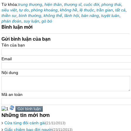
Từ khóa:
trung thượng
,
hiện thân
,
thượng sĩ
,
cuộc đời
,
phong thái
,
siêu việt
,
tự do
,
phóng khoáng
,
không hề
,
lệ thuộc
,
trần gian
,
tất cả
,
thiền sư
,
bình thường
,
không thể
,
lãnh hội
,
bản năng
,
tuyệt luân
,
phán đoán
,
suy luận
,
gò bó
Bình luận mới
Gửi bình luận của bạn
Tên của bạn
Email
Nội dung
Mã an toàn
Những tin mới hơn
Cửa tùng đôi cánh gài
(21/11/2013)
Giấc chiêm bao đời người
(23/11/2013)