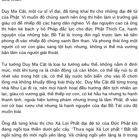
Duy Ma Cật, một cư sĩ vĩ đại, đã từng khai thị cho những đại đệ tử
của Phật. Vì muốn độ chúng sanh nên ông thị hiện làm vị trưởng giả
giàu có để nhiếp độ các hạng dân nghèo. Vì đại nguyện cao cả ông
thị hiện kẻ bạch y hộ Pháp đắc lực cho đức Phật Thích Ca, hạnh
nguyện của những bậc Bồ Tát là trong đời ngũ trược làm kẻ tiên
phong đi vào nhiếp độ chúng sanh lầm than. Và phong thái ông một
người có vợ con giàu sang tột bực nhưng, không vì thế mà vướng
bận tâm của người giải thoát.
Tư tưởng Duy Ma Cật là loại tư tưởng siêu thể, không nằm ở định
mức, một khi tung ra là chấn động cả càn khôn, có thể lấy núi tu di
nhét vào trong hột cải, có thể lấy nước bốn biển cho vào lỗ chơn
lông mà không khuấy động loài thủy tộc. Duy Ma Cật đã từng trong
nhà Như Lai đi ra, nên mọi hành hoạt đều hướng đến tịch nhiên an
lạc, giàu có vương giả, thê thiếp vợ con, có kẻ hầu hạ nhưng tu hạnh
thanh tịnh, ngoài hiện tướng phàm nhưng trong là tâm Phật, đi vào
nơi cờ bạc rượu chè nhưng là hạnh nguyện của đại Bồ Tát cứu độ
muôn loài.
Ông đã từng khai thị cho Xá Lợi Phất đại đệ tử của Đức Phật khi
đang ngồi tọa thiền dưới gốc cây. “Thưa ngài Xá Lợi phất ! Bất tất
ngồi sững đó mới ngồi yên lặng. Vả chăng ngồi yên lặng là ở trong