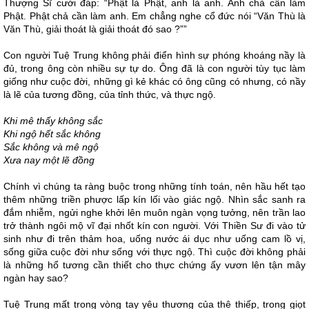
Thượng Sĩ cười đáp: “Phật là Phật, anh là anh. Anh chả cần làm
Phật. Phật chả cần làm anh. Em chẳng nghe cổ đức nói “Văn Thù là
Văn Thù, giải thoát là giải thoát đó sao ?””
Con người Tuệ Trung không phải điển hình sự phóng khoáng nầy là
đủ, trong ông còn nhiều sự tự do. Ông đã là con người tùy tục làm
giống như cuộc đời, những gì kẻ khác có ông cũng có nhưng, có nầy
là lẽ của tương đồng, của tỉnh thức, và thực ngộ.
Khi mê thấy không sắc
Khi ngộ hết sắc không
Sắc không và mê ngộ
Xưa nay một lẽ đồng
Chính vì chúng ta ràng buộc trong những tính toán, nên hầu hết tạo
thêm những triền phược lấp kín lối vào giác ngộ. Nhìn sắc sanh ra
đắm nhiễm, ngửi nghe khởi lên muôn ngàn vọng tưởng, nên trần lao
trở thành ngôi mộ vĩ đại nhốt kín con người. Với Thiền Sư đi vào tử
sinh như đi trên thảm hoa, uống nước ái dục như uống cam lồ vị,
sống giữa cuộc đời như sống với thực ngộ. Thì cuộc đời không phải
là những hổ tương cần thiết cho thực chứng ấy vươn lên tận mây
ngàn hay sao?
Tuệ Trung mất trong vòng tay yêu thương của thê thiếp, trong giọt