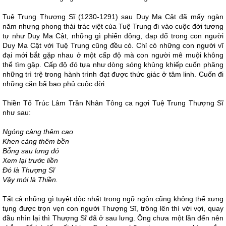
Tuệ Trung Thượng Sĩ (1230-1291) sau Duy Ma Cật đã mấy ngàn
năm nhưng phong thái trác việt của Tuệ Trung đi vào cuộc đời tương
tự như Duy Ma Cật, những gì phiến động, đạp đổ trong con người
Duy Ma Cật với Tuệ Trung cũng đều có. Chỉ có những con người vĩ
đại mới bắt gặp nhau ở một cấp độ mà con người mê muội không
thể tìm gặp. Cấp độ đó tựa như dòng sóng khủng khiếp cuốn phăng
những trì trệ trong hành trình đạt được thức giác ở tâm linh. Cuốn đi
những cặn bã bao phủ cuộc đời.
Thiền Tổ Trúc Lâm Trần Nhân Tông ca ngợi Tuệ Trung Thượng Sĩ
như sau:
Ngóng càng thêm cao
Khen càng thêm bền
Bỗng sau lưng đó
Xem lại trước liền
Đó là Thượng Sĩ
Vậy mới là Thiền.
Tất cả những gì tuyệt độc nhất trong ngữ ngôn cũng không thể xưng
tụng được trọn vẹn con người Thượng Sĩ, trông lên thì vời vợi, quay
đầu nhìn lại thì Thượng Sĩ đã ở sau lưng. Ông chưa một lần đến nên