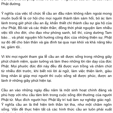
Phật đường.
Ý nghĩa của việc tổ chức lễ cầu an đầu năm không nằm ngoài mong
muốn buổi lễ là cơ hội cho mọi người thành tâm sám hối, bỏ ác làm
lành trong giờ phút cầu an ấy, khẩn thiết chí thành cầu sự gia hộ của
chư Phật, Bồ-tát và các thiện thần; đồng thời phát nguyện làm nhiều
việc tốt cho đời, cho đạo như phóng sanh, bố thí, cúng dường Tam
bảo… và phát nguyện hồi hướng công đức của những thiện sự, Phật
sự đó để cho bản thân và gia đình tai qua nạn khỏi và khả năng tiêu
tai, giảm tội..
Vì khi mọi người tham gia lễ cầu an sẽ được sống trong những giây
phút chánh niệm, quán tưởng và làm theo những lời răn dạy của đức
Phật. Mọi phước đức đời này đều đã được vun trồng và chăm chút
từ nhiều đời trước, khi biết nói lời ái ngữ, làm việc thiện lành, giàu
lòng nhân ái giúp mọi người thì cuộc sống sẽ được phúc, được an
lành ở những giây phút hiện tại.
Cầu an vào những ngày đầu năm là một sinh hoạt chính đáng và
phù hợp với nhu cầu tâm linh trong cuộc sống đời thường của người
Phật tử. Mục đích người học Phật lấy trí tuệ làm sự nghiệp giác ngộ.
Ý nghĩa cầu an là thể hiện tinh thần lợi tha, như một châm ngôn
sống. Vấn đề thực hiện tất cả các hình thức cầu an luôn phải xuất