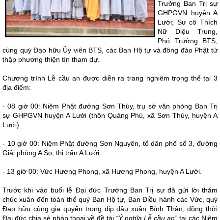
Trưởng Ban Trị sự
GHPGVN huyện A
Lưới; Sư cô Thích
Nữ Diệu Trung,
Phó Trưởng BTS,
cùng quý Đạo hữu Ủy viên BTS, các Ban Hộ tự và đông đảo Phật tử
thập phương thiện tín tham dự.
Chương trình Lễ cầu an được diễn ra trang nghiêm trọng thể tại 3
địa điểm:
- 08 giờ 00: Niệm Phật đường Sơn Thủy, trụ sở văn phòng Ban Trị
sự GHPGVN huyện A Lưới (thôn Quảng Phú, xã Sơn Thủy, huyện A
Lưới).
- 10 giờ 00: Niệm Phật đường Sơn Nguyên, tổ dân phố số 3, đường
Giải phóng A So, thị trấn A Lưới.
- 13 giờ 00: Vức Hương Phong, xã Hương Phong, huyện A Lưới.
Trước khi vào buổi lễ Đại đức Trưởng Ban Trị sự đã gửi lời thăm
chúc xuân đến toàn thể quý Ban Hộ tự, Ban Điều hành các Vức, quý
Đạo hữu cùng gia quyến trong dịp đầu xuân Bính Thân, đồng thời
Đại đức chia sẻ pháp thoại về đề tài
“Ý nghĩa Lễ cầu an”
tại các Niệm