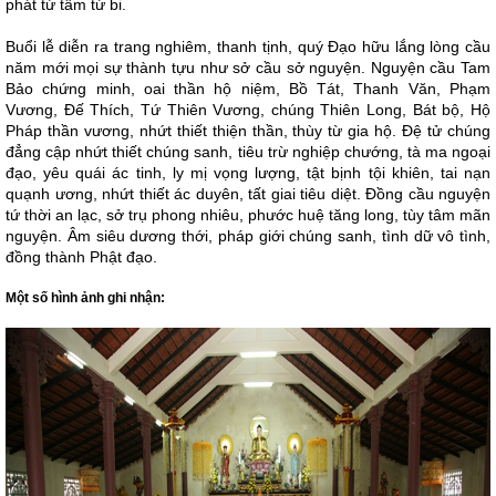
phát từ tâm từ bi.
Buổi lễ diễn ra trang nghiêm, thanh tịnh, quý Đạo hữu lắng lòng cầu
năm mới mọi sự thành tựu như sở cầu sở nguyện. Nguyện cầu Tam
Bảo chứng minh, oai thần hộ niệm, Bồ Tát, Thanh Văn, Phạm
Vương, Đế Thích, Tứ Thiên Vương, chúng Thiên Long, Bát bộ, Hộ
Pháp thần vương, nhứt thiết thiện thần, thùy từ gia hộ. Đệ tử chúng
đẳng cập nhứt thiết chúng sanh, tiêu trừ nghiệp chướng, tà ma ngoại
đạo, yêu quái ác tinh, ly mị vọng lượng, tật bịnh tội khiên, tai nạn
quạnh ương, nhứt thiết ác duyên, tất giai tiêu diệt. Đồng cầu nguyện
tứ thời an lạc, sở trụ phong nhiêu, phước huệ tăng long, tùy tâm mãn
nguyện. Âm siêu dương thới, pháp giới chúng sanh, tình dữ vô tình,
đồng thành Phật đạo.
Một số hình ảnh ghi nhận: