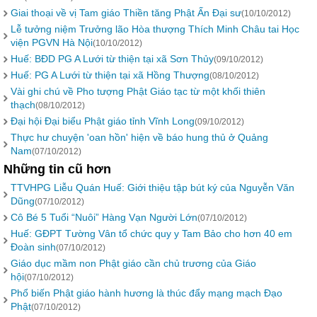
Giai thoại về vị Tam giáo Thiền tăng Phật Ấn Đại sư
(10/10/2012)
Lễ tưởng niệm Trưởng lão Hòa thượng Thích Minh Châu tai Học
viện PGVN Hà Nội
(10/10/2012)
Huế: BĐD PG A Lưới từ thiện tại xã Sơn Thủy
(09/10/2012)
Huế: PG A Lưới từ thiện tại xã Hồng Thượng
(08/10/2012)
Vài ghi chú về Pho tượng Phật Giáo tạc từ một khối thiên
thạch
(08/10/2012)
Đại hội Đại biểu Phật giáo tỉnh Vĩnh Long
(09/10/2012)
Thực hư chuyện 'oan hồn' hiện về báo hung thủ ở Quảng
Nam
(07/10/2012)
Những tin cũ hơn
TTVHPG Liễu Quán Huế: Giới thiệu tập bút ký của Nguyễn Văn
Dũng
(07/10/2012)
Cô Bé 5 Tuổi “Nuôi” Hàng Vạn Người Lớn
(07/10/2012)
Huế: GĐPT Tường Vân tổ chức quy y Tam Bảo cho hơn 40 em
Đoàn sinh
(07/10/2012)
Giáo dục mầm non Phật giáo cần chủ trương của Giáo
hội
(07/10/2012)
Phổ biến Phật giáo hành hương là thúc đẩy mạng mạch Đạo
Phật
(07/10/2012)