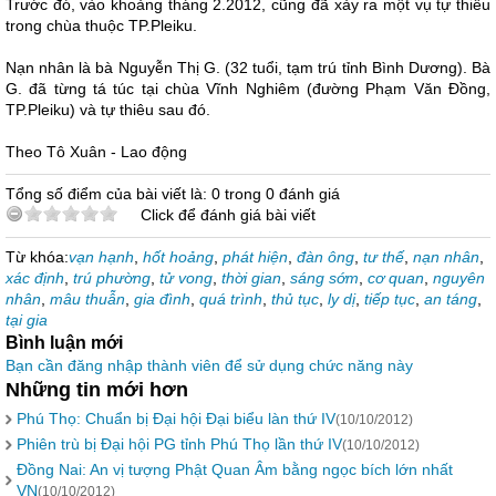
Trước đó, vào khoảng tháng 2.2012, cũng đã xảy ra một vụ tự thiêu
trong chùa thuộc TP.Pleiku.
Nạn nhân là bà Nguyễn Thị G. (32 tuổi, tạm trú tỉnh Bình Dương). Bà
G. đã từng tá túc tại chùa Vĩnh Nghiêm (đường Phạm Văn Đồng,
TP.Pleiku) và tự thiêu sau đó.
Theo Tô Xuân - Lao động
Tổng số điểm của bài viết là: 0 trong 0 đánh giá
Click để đánh giá bài viết
Từ khóa:
vạn hạnh
,
hốt hoảng
,
phát hiện
,
đàn ông
,
tư thế
,
nạn nhân
,
xác định
,
trú phường
,
tử vong
,
thời gian
,
sáng sớm
,
cơ quan
,
nguyên
nhân
,
mâu thuẫn
,
gia đình
,
quá trình
,
thủ tục
,
ly dị
,
tiếp tục
,
an táng
,
tại gia
Bình luận mới
Bạn cần đăng nhập thành viên để sử dụng chức năng này
Những tin mới hơn
Phú Thọ: Chuẩn bị Đại hội Đại biểu làn thứ IV
(10/10/2012)
Phiên trù bị Đại hội PG tỉnh Phú Thọ lần thứ IV
(10/10/2012)
Đồng Nai: An vị tượng Phật Quan Âm bằng ngọc bích lớn nhất
VN
(10/10/2012)