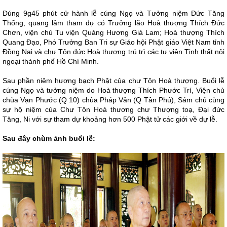
Đúng 9g45 phút cử hành lễ cúng Ngọ và Tưởng niệm Đức Tăng
Thống, quang lâm tham dự có Trưởng lão Hoà thượng Thích Đức
Chơn, viện chủ Tu viện Quảng Hương Già Lam; Hoà thượng Thích
Quang Đạo, Phó Trưởng Ban Tri sự Giáo hội Phật giáo Việt Nam tỉnh
Đồng Nai và chư Tôn đức Hoà thượng trú trì các tự viện Tịnh thất nội
ngoại thành phố Hồ Chí Minh.
Sau phần niêm hương bạch Phật của chư Tôn Hoà thượng. Buổi lễ
cúng Ngọ và tưởng niệm do Hoà thượng Thích Phước Trí, Viện chủ
chùa Vạn Phước (Q 10) chùa Pháp Vân (Q Tân Phú), Sám chủ cùng
sự hộ niệm của Chư Tôn Hoà thương chư Thượng toạ, Đại đức
Tăng, Ni với sự tham dự khoảng hơn 500 Phật tử các giới về dự lễ.
Sau đây chùm ảnh buổi lễ: