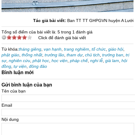
Tác giả bài viết:
Ban TT TT GHPGVN huyện A Lưới
Tổng số điểm của bài viết là: 5 trong 1 đánh giá
Click để đánh giá bài viết
Từ khóa:
tháng giêng
,
vạn hạnh
,
trang nghiêm
,
tổ chức
,
giáo hội
,
phật giáo
,
thống nhất
,
trưởng lão
,
tham dự
,
chủ tịch
,
trưởng ban
,
trị
sự
,
nghiên cứu
,
phật học
,
học viện
,
pháp chế
,
nghi lễ
,
già lam
,
hội
đồng
,
tự viện
,
đông đảo
Bình luận mới
Gửi bình luận của bạn
Tên của bạn
Email
Nội dung