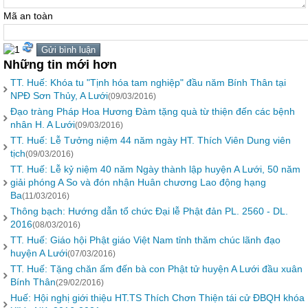
Mã an toàn
Những tin mới hơn
TT. Huế: Khóa tu "Tịnh hóa tam nghiệp" đầu năm Bính Thân tại
NPĐ Sơn Thủy, A Lưới
(09/03/2016)
Đạo tràng Pháp Hoa Hương Đàm tặng quà từ thiện đến các bệnh
nhân H. A Lưới
(09/03/2016)
TT. Huế: Lễ Tưởng niệm 44 năm ngày HT. Thích Viên Dung viên
tịch
(09/03/2016)
TT. Huế: Lễ kỷ niệm 40 năm Ngày thành lập huyện A Lưới, 50 năm
giải phóng A So và đón nhận Huân chương Lao động hạng
Ba
(11/03/2016)
Thông bạch: Hướng dẫn tổ chức Đại lễ Phật đản PL. 2560 - DL.
2016
(08/03/2016)
TT. Huế: Giáo hội Phật giáo Việt Nam tỉnh thăm chúc lãnh đạo
huyện A Lưới
(07/03/2016)
TT. Huế: Tặng chăn ấm đến bà con Phật tử huyện A Lưới đầu xuân
Bính Thân
(29/02/2016)
Huế: Hội nghị giới thiệu HT.TS Thích Chơn Thiện tái cử ĐBQH khóa