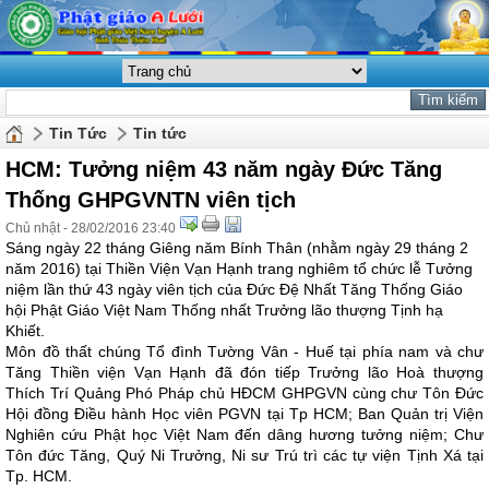
Tin Tức
Tin tức
HCM: Tưởng niệm 43 năm ngày Đức Tăng
Thống GHPGVNTN viên tịch
Chủ nhật - 28/02/2016 23:40
Sáng ngày 22 tháng Giêng năm Bính Thân (nhằm ngày 29 tháng 2
năm 2016) tại Thiền Viện Vạn Hạnh trang nghiêm tổ chức lễ Tưởng
niệm lần thứ 43 ngày viên tịch của Đức Đệ Nhất Tăng Thống Giáo
hội Phật Giáo Việt Nam Thống nhất Trưởng lão thượng Tịnh hạ
Khiết.
Môn đồ thất chúng Tổ đình Tường Vân - Huế tại phía nam và chư
Tăng Thiền viện Vạn Hạnh đã đón tiếp Trưởng lão Hoà thượng
Thích Trí Quảng Phó Pháp chủ HĐCM GHPGVN cùng chư Tôn Đức
Hội đồng Điều hành Học viên PGVN tại Tp HCM; Ban Quản trị Viện
Nghiên cứu Phật học Việt Nam đến dâng hương tưởng niệm; Chư
Tôn đức Tăng, Quý Ni Trưởng, Ni sư Trú trì các tự viện Tịnh Xá tại
Tp. HCM.