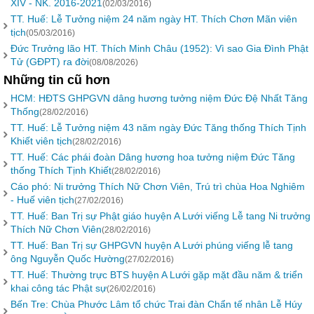
XIV - NK. 2016-2021
(02/03/2016)
TT. Huế: Lễ Tưởng niệm 24 năm ngày HT. Thích Chơn Mãn viên
tịch
(05/03/2016)
Đức Trưởng lão HT. Thích Minh Châu (1952): Vì sao Gia Đình Phật
Tử (GĐPT) ra đời
(08/08/2026)
Những tin cũ hơn
HCM: HĐTS GHPGVN dâng hương tưởng niệm Đức Đệ Nhất Tăng
Thống
(28/02/2016)
TT. Huế: Lễ Tưởng niệm 43 năm ngày Đức Tăng thống Thích Tịnh
Khiết viên tịch
(28/02/2016)
TT. Huế: Các phái đoàn Dâng hương hoa tưởng niệm Đức Tăng
thống Thích Tịnh Khiết
(28/02/2016)
Cáo phó: Ni trưởng Thích Nữ Chơn Viên, Trú trì chùa Hoa Nghiêm
- Huế viên tịch
(27/02/2016)
TT. Huế: Ban Trị sự Phật giáo huyện A Lưới viếng Lễ tang Ni trưởng
Thích Nữ Chơn Viên
(28/02/2016)
TT. Huế: Ban Trị sự GHPGVN huyện A Lưới phúng viếng lễ tang
ông Nguyễn Quốc Hường
(27/02/2016)
TT. Huế: Thường trực BTS huyện A Lưới gặp mặt đầu năm & triển
khai công tác Phật sự
(26/02/2016)
Bến Tre: Chùa Phước Lâm tổ chức Trai đàn Chẩn tế nhân Lễ Húy