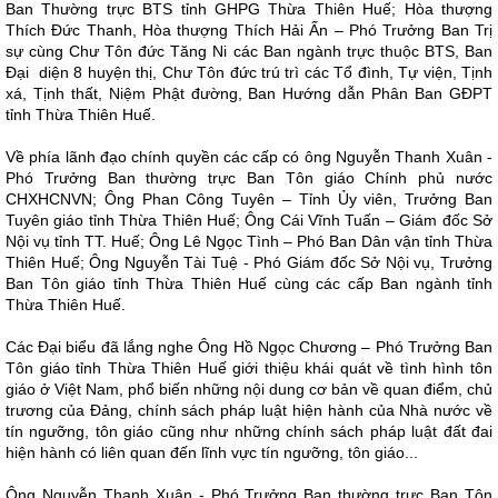
Ban Thường trực BTS tỉnh GHPG Thừa Thiên Huế; Hòa thượng
Thích Đức Thanh, Hòa thượng Thích Hải Ấn – Phó Trưởng Ban Trị
sự cùng Chư Tôn đức Tăng Ni các Ban ngành trực thuộc BTS, Ban
Đại diện 8 huyện thị, Chư Tôn đức trú trì các Tổ đình, Tự viện, Tịnh
xá, Tịnh thất, Niệm Phật đường, Ban Hướng dẫn Phân Ban GĐPT
tỉnh Thừa Thiên Huế.
Về phía lãnh đạo chính quyền các cấp có ông Nguyễn Thanh Xuân -
Phó Trưởng Ban thường trực Ban Tôn giáo Chính phủ nước
CHXHCNVN; Ông Phan Công Tuyên – Tỉnh Ủy viên, Trưởng Ban
Tuyên giáo tỉnh Thừa Thiên Huế; Ông Cái Vĩnh Tuấn – Giám đốc Sở
Nội vụ tỉnh TT. Huế; Ông Lê Ngọc Tình – Phó Ban Dân vận tỉnh Thừa
Thiên Huế; Ông Nguyễn Tài Tuệ - Phó Giám đốc Sở Nội vụ, Trưởng
Ban Tôn giáo tỉnh Thừa Thiên Huế cùng các cấp Ban ngành tỉnh
Thừa Thiên Huế.
Các Đại biểu đã lắng nghe Ông Hồ Ngọc Chương – Phó Trưởng Ban
Tôn giáo tỉnh Thừa Thiên Huế giới thiệu khái quát về tình hình tôn
giáo ở Việt Nam, phổ biến những nội dung cơ bản về quan điểm, chủ
trương của Đảng, chính sách pháp luật hiện hành của Nhà nước về
tín ngưỡng, tôn giáo cũng như những chính sách pháp luật đất đai
hiện hành có liên quan đến lĩnh vực tín ngưỡng, tôn giáo...
Ông Nguyễn Thanh Xuân - Phó Trưởng Ban thường trực Ban Tôn