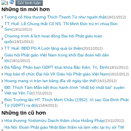
Những tin mới hơn
Tượng cố Hòa thượng Thích Thanh Tứ như người thật
(18/11/2012)
TT. Huế: Lễ Chung thất Cố NS. TN Minh Đức trú trì chùa Đức
Sơn
(19/11/2012)
Chương trình & lịch hoạt động Đại hội Phật giáo toàn
quốc
(19/11/2012)
TT. Huế: BĐD PG A Lưới tặng quà từ thiện
(20/11/2012)
Giáo hội Phật giáo Việt Nam trong khối Đại đoàn kết dân
tộc
(18/11/2012)
Đà Nẵng: Phân ban GĐPT khai khóa Bậc Kiên, Trì, Định
(18/11/2012)
Họp báo tổ chức Đại hội VII Giáo hội Phật giáo Việt Nam
(16/11/2012)
Hoang mang vì tràn lan băng đĩa về ngày tận thế!
(16/11/2012)
ĐĐ. Thích Tâm Mẫn kết thúc hành trình "nhất bộ nhất bái" xuyên
Việt tại Yên Tử
(17/11/2012)
Đức Trưởng lão HT. Thích Minh Châu (1952): Vì sao Gia Đình Phật
Tử (GĐPT) ra đời
(15/04/2021)
Những tin cũ hơn
Hòa thượng Yoshimizu Daichi thăm chùa Hoằng Pháp
(15/11/2012)
Hà Nội: Đoàn Phật giáo Nhật Bản thăm và làm việc tại trụ sở TW