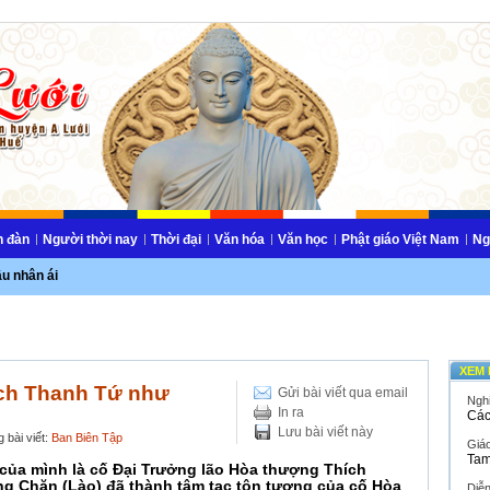
n đàn
Người thời nay
Thời đại
Văn hóa
Văn học
Phật giáo Việt Nam
Ng
ầu nhân ái
XEM 
ch Thanh Tứ như
Gửi bài viết qua email
Ngh
In ra
Các
Lưu bài viết này
 bài viết:
Ban Biên Tập
Giáo
Tam
của mình là cố Đại Trưởng lão Hòa thượng Thích
êng Chăn (Lào) đã thành tâm tạc tôn tượng của cố Hòa
Diễ