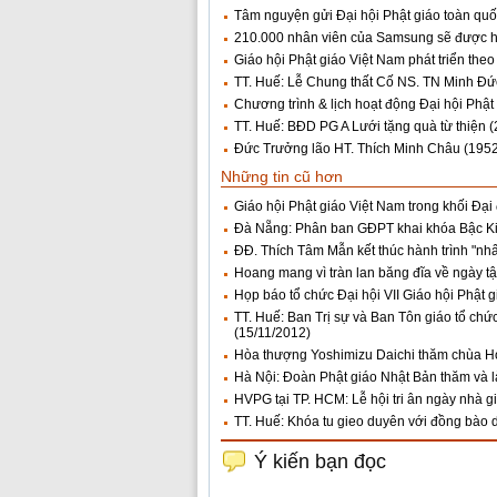
Tâm nguyện gửi Đại hội Phật giáo toàn qu
210.000 nhân viên của Samsung sẽ được h
Giáo hội Phật giáo Việt Nam phát triển theo 
TT. Huế: Lễ Chung thất Cố NS. TN Minh Đức
Chương trình & lịch hoạt động Đại hội Phật
TT. Huế: BĐD PG A Lưới tặng quà từ thiện
(
Đức Trưởng lão HT. Thích Minh Châu (1952)
Những tin cũ hơn
Giáo hội Phật giáo Việt Nam trong khối Đại
Đà Nẵng: Phân ban GĐPT khai khóa Bậc Kiê
ĐĐ. Thích Tâm Mẫn kết thúc hành trình "nhất
Hoang mang vì tràn lan băng đĩa về ngày tậ
Họp báo tổ chức Đại hội VII Giáo hội Phật 
TT. Huế: Ban Trị sự và Ban Tôn giáo tổ chức
(15/11/2012)
Hòa thượng Yoshimizu Daichi thăm chùa 
Hà Nội: Đoàn Phật giáo Nhật Bản thăm và 
HVPG tại TP. HCM: Lễ hội tri ân ngày nhà g
TT. Huế: Khóa tu gieo duyên với đồng bào d
Ý kiến bạn đọc