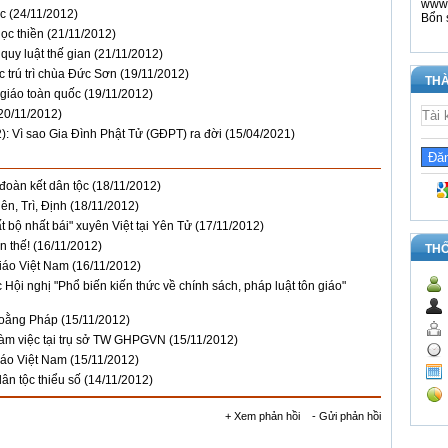
www.
ốc
(24/11/2012)
Bổn 
ọc thiền
(21/11/2012)
quy luật thế gian
(21/11/2012)
 trú trì chùa Đức Sơn
(19/11/2012)
THÀ
 giáo toàn quốc
(19/11/2012)
20/11/2012)
: Vì sao Gia Đình Phật Tử (GĐPT) ra đời
(15/04/2021)
 đoàn kết dân tộc
(18/11/2012)
n, Trì, Định
(18/11/2012)
 bộ nhất bái" xuyên Việt tại Yên Tử
(17/11/2012)
n thế!
(16/11/2012)
TH
giáo Việt Nam
(16/11/2012)
 Hội nghị "Phổ biến kiến thức về chính sách, pháp luật tôn giáo"
Hoằng Pháp
(15/11/2012)
làm việc tại trụ sở TW GHPGVN
(15/11/2012)
iáo Việt Nam
(15/11/2012)
ân tộc thiểu số
(14/11/2012)
+ Xem phản hồi
- Gửi phản hồi