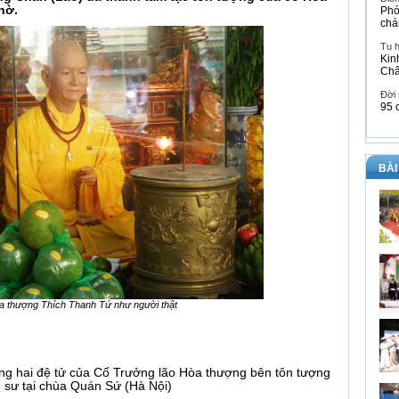
hờ.
Phó
chá
Tu 
Kin
Ch
Đời
95 
BÀI
 thượng Thích Thanh Tứ như người thật