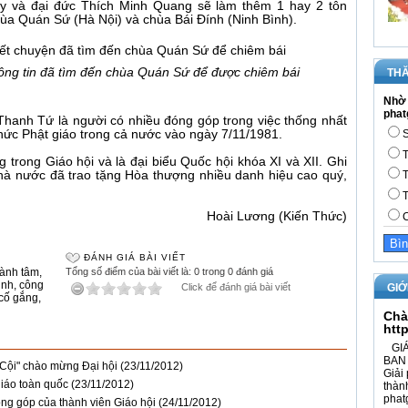
thầy và đại đức Thích Minh Quang sẽ làm thêm 1 hay 2 tôn
hùa Quán Sứ (Hà Nội) và chùa Bái Đính (Ninh Bình).
thông tin đã tìm đến chùa Quán Sứ để được chiêm bái
THĂ
Nhờ 
phat
hanh Tứ là người có nhiều đóng góp trong việc thống nhất
S
chức Phật giáo trong cả nước vào ngày 7/11/1981.
T
 trong Giáo hội và là đại biểu Quốc hội khóa XI và XII. Ghi
à nước đã trao tặng Hòa thượng nhiều danh hiệu cao quý,
T
.
T
Hoài Lương (Kiến Thức)
C
ĐÁNH GIÁ BÀI VIẾT
hành tâm
,
Tổng số điểm của bài viết là: 0 trong 0 đánh giá
ịnh
,
công
GIỚ
Click để đánh giá bài viết
cố gắng
,
Chà
htt
GIÁ
BAN 
Cội" chào mừng Đại hội
(23/11/2012)
Giải 
iáo toàn quốc
(23/11/2012)
thàn
phat
ng góp của thành viên Giáo hội
(24/11/2012)