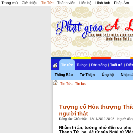
Trang chủ
Giới thiệu
Tin Tức
Thành viên
Liên hệ
Hình ảnh
Pháp Âm
Tin tức
Tu học
Đời sống
Tuổi trẻ
Diễ
Thông Báo
Từ Thiện
Ủng hộ
Nhịp c
Tin Tức
Tin tức
Tượng cố Hòa thượng Thí
người thật
Đăng lúc: Chủ nhật - 18/11/2012 20:23 - Người đăng
Nhằm tri ân, tưởng nhớ đến sư phụ 
Thanh Tứ, hai đệ tử của Ngài từ Vi