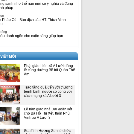
ng sanh như thế nào mới có ý nghĩa và đúng
nh pháp
học
h Pháp Cú - Bản dịch của HT. Thích Minh
âu
 sống
câu danh ngôn cho cuộc sống giúp bạn
 VIẾT MỚI
Phật giáo Liên xã A Lưới dâng
lễ cúng dường Bồ tát Quán Thế
Âm
Trao tặng quà đến với thương
bệnh binh, người có công với
cách mạng xã A Lưới 3
Lễ bàn giao nhà Đại đoàn kết
cho Bà Hồ Thị Xết, thôn Phú
Vinh xã A Lưới 3
Gia đình Hương Sen tổ chức