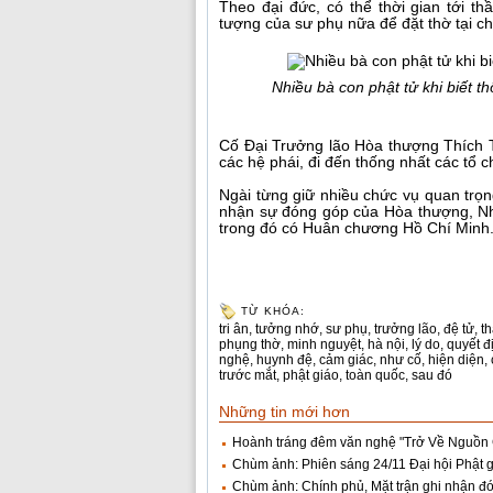
Theo đại đức, có thể thời gian tới 
tượng của sư phụ nữa để đặt thờ tại c
Nhiều bà con phật tử khi biết 
Cố Đại Trưởng lão Hòa thượng Thích T
các hệ phái, đi đến thống nhất các tổ 
Ngài từng giữ nhiều chức vụ quan trọng
nhận sự đóng góp của Hòa thượng, Nh
trong đó có Huân chương Hồ Chí Minh
TỪ KHÓA:
tri ân
,
tưởng nhớ
,
sư phụ
,
trưởng lão
,
đệ tử
,
t
phụng thờ
,
minh nguyệt
,
hà nội
,
lý do
,
quyết đ
nghệ
,
huynh đệ
,
cảm giác
,
như cố
,
hiện diện
,
trước mắt
,
phật giáo
,
toàn quốc
,
sau đó
Những tin mới hơn
Hoành tráng đêm văn nghệ "Trở Về Nguồn 
Chùm ảnh: Phiên sáng 24/11 Đại hội Phật g
Chùm ảnh: Chính phủ, Mặt trận ghi nhận đó