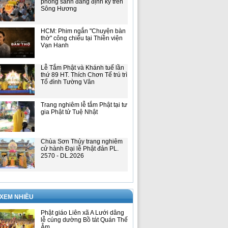
phóng sanh đăng định kỳ trên
Sông Hương
HCM: Phim ngắn "Chuyện bàn
thờ" công chiếu tại Thiền viện
Vạn Hanh
Lễ Tắm Phật và Khánh tuế lần
thứ 89 HT. Thích Chơn Tế trú trì
Tổ đình Tường Vân
Trang nghiêm lễ tắm Phật tại tư
gia Phật tử Tuệ Nhật
Chùa Sơn Thủy trang nghiêm
cử hành Đại lễ Phật đản PL.
2570 - DL.2026
 XEM NHIỀU
Phật giáo Liên xã A Lưới dâng
lễ cúng dường Bồ tát Quán Thế
Âm