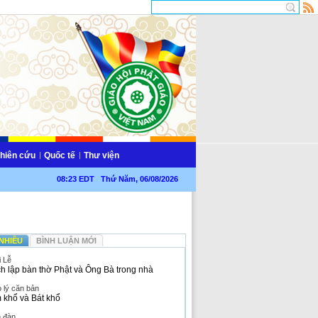
hiên cứu
Quốc tế
Thư viện
08:23 EDT Thứ Năm, 06/08/2026
NHIỀU
BÌNH LUẬN MỚI
i Lễ
h lập bàn thờ Phật và Ông Bà trong nhà
 lý căn bản
 khổ và Bát khổ
n đàn