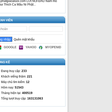
phatgiaoaluoi.com LỜI NÓI ĐẦU Nam mô
sư Thích Ca Mâu Ni Phật...
NH VIÊN
Quên mật khẩu
GOOGLE
YAHOO
MYOPENID
ỐNG KÊ
Đang truy cập:
233
Khách viếng thăm:
221
Máy chủ tìm kiếm:
12
Hôm nay:
51543
Tháng hiện tại:
400519
Tổng lượt truy cập:
163131063