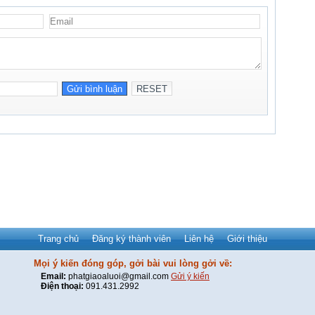
Trang chủ
Đăng ký thành viên
Liên hệ
Giới thiệu
Mọi ý kiến đóng góp, gởi bài vui lòng gởi về:
Email:
phatgiaoaluoi@gmail.com
Gửi ý kiến
Điện thoại:
091.431.2992