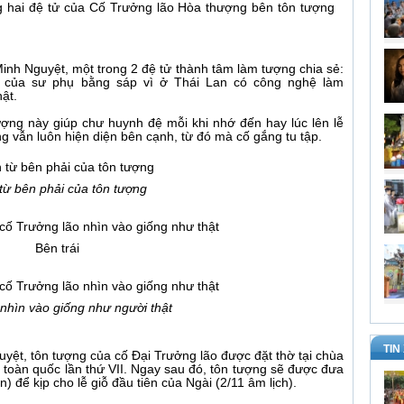
g hai đệ tử của Cố Trưởng lão Hòa thượng bên tôn tượng
Minh Nguyệt, một trong 2 đệ tử thành tâm làm tượng chia sẻ:
ng của sư phụ bằng sáp vì ở Thái Lan có công nghệ làm
hật.
ợng này giúp chư huynh đệ mỗi khi nhớ đến hay lúc lên lễ
 vẫn luôn hiện diện bên cạnh, từ đó mà cố gắng tu tập.
từ bên phải của tôn tượng
Bên trái
 nhìn vào giống như người thật
TIN
yệt, tôn tượng của cố Đại Trưởng lão được đặt thờ tại chùa
 toàn quốc lần thứ VII. Ngay sau đó, tôn tượng sẽ được đưa
 để kịp cho lễ giỗ đầu tiên của Ngài (2/11 âm lịch).