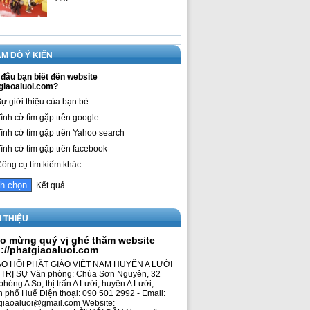
M DÒ Ý KIẾN
đâu bạn biết đến website
giaoaluoi.com?
ự giới thiệu của bạn bè
ình cờ tìm gặp trên google
ình cờ tìm gặp trên Yahoo search
ình cờ tìm gặp trên facebook
ông cụ tìm kiếm khác
Kết quả
I THIỆU
o mừng quý vị ghé thăm website
p://phatgiaoaluoi.com
O HỘI PHẬT GIÁO VIỆT NAM HUYỆN A LƯỚI
TRỊ SỰ Văn phòng: Chùa Sơn Nguyên, 32
phóng A So, thị trấn A Lưới, huyện A Lưới,
h phố Huế Điện thoại: 090 501 2992 - Email:
giaoaluoi@gmail.com Website: