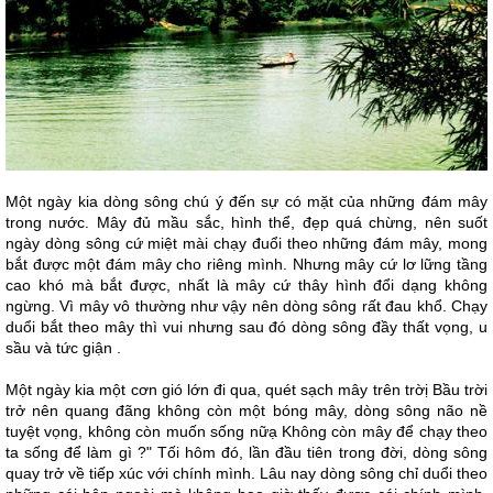
Một ngày kia dòng sông chú ý đến sự có mặt của những đám mây
trong nước. Mây đủ mầu sắc, hình thể, đẹp quá chừng, nên suốt
ngày dòng sông cứ miệt mài chạy đuổi theo những đám mây, mong
bắt được một đám mây cho riêng mình. Nhưng mây cứ lơ lững tầng
cao khó mà bắt được, nhất là mây cứ thây hình đổi dạng không
ngừng. Vì mây vô thường như vậy nên dòng sông rất đau khổ. Chạy
duổi bắt theo mây thì vui nhưng sau đó dòng sông đầy thất vọng, u
sầu và tức giận .
Một ngày kia một cơn gió lớn đi qua, quét sạch mây trên trờị Bầu trời
trở nên quang đãng không còn một bóng mây, dòng sông não nề
tuyệt vọng, không còn muốn sống nữạ Không còn mây để chạy theo
ta sống để làm gì ?" Tối hôm đó, lần đầu tiên trong đời, dòng sông
quay trở về tiếp xúc với chính mình. Lâu nay dòng sông chỉ duổi theo