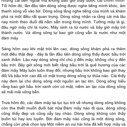
những cái bên ngoài mà không bao giờ thấy được cái chính mình.
Tối hôm đó, lần đầu tiên dòng sông được nghe tiếng mình khóc, âm
thanh sóng vỗ vào bờ. Dòng sông lắng nghe tiếng của mình và khám
phá ra một điều rất quan trọng. Dòng sông nhận ra rằng cái mà lâu
nay mình theo đuổi đã nằm sẵn trong lòng mình. Tưởng mây là gì,
đâu ngờ mây chỉ là nước. Mây sinh ra từ nước và bây giờ mây trở
thành nước. Và dòng sông tự bao giờ cũng vẫn là nước như một
đám mây.
Sáng hôm sau khi mặt trời lên cao, dòng sông khám phá ra thêm
một điều thật đẹp - đây là lần đầu tiên dòng sông thấy được bầu trời
xanh thẳm. Lâu nay dòng sông chỉ chú ý đến mây, không chú ý đến
bầu trời. Bây giờ sông mới biết rằng bầu trời là quê hương của các
đám mâỵ Mây luôn luôn thay đổi, nhưng bầu trời không bao giờ thay
đổị Và bầu trời cao đã có mặt trong dòng sông tự thủa nào. Cái thấy
này đem lại cho dòng sông một nguồn an lạc lớn. Dòng sông hiểu
rằng bao giờ bầu trời xanh còn có mặt, niềm an lạc của dòng sông
sẽ mãi mãi vững bền.
Trưa hôm đó, các đám mây lại lục tục trở về nhưng dòng sông không
còn tha thiết muốn đuổi bát nữạ Đám mây nào đi qua, dòng sông
cũng thấy đẹp và cũng vẫy tay chào. Dòng sông không còn thấy
buồn tủi hay lưu luyến. Bởi đám mây nào cũng là một dòng sông,
chẳng còn phải chọn lựạ Một niềm an vui hài hòa đã kết hợp mây và