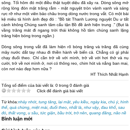
sông. Tối hôm đó một điều thật tuyệt diệu đã xãy ra. Dòng sông mở
rộng lòng đón mặt trăng rằm - mặt nguyệt tròn vành vạnh và sáng
rực rỡ như một viên bảo châu trong dòng nước trong vắt. Có một bài
kệ miêu tả hình ảnh đẹp đó : "Bồ tát Thanh Lương nguyệt Du ư tất
cảnh không Chúng sanh tâm cấu tận Bồ đề ảnh hiện trung ." (Bụt là
vầng trăng mát đi ngang trời thái không hồ tâm chúng sanh lặng
trăng hiện bóng trong ngần.)
Dòng sông trong vắt đã làm hiện rõ bóng trăng và trăng đã cùng
mây nước dắt tay nhau đi thiền hành về biển cả. Chẳng có gì phải
chạy đuổi theo. Chỉ cần trở về với mình, trở về với hơi thở và nụ
cười, trở về nơi mình ở, nơi có thông reo, chim hót và nắng ban mai,
còn nơi nào đẹp hơn nữa ?
HT Thích Nhất Hạnh
Tổng số điểm của bài viết là: 0 trong 0 đánh giá
Click để đánh giá bài viết
Từ khóa:
nhảy nhót
,
tung tăng
,
lại mặt
,
yêu kiều
,
ngày kia
,
chú ý
,
hình
thể
,
quá chừng
,
miệt mài
,
đuổi theo
,
nhất là
,
như vậy
,
đau khổ
,
sau
đó
,
thất vọng
,
u sầu
,
tức giận
,
bầu trời
,
trở nên
,
quang đãng
,
não nề
Bình luận mới