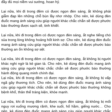
đầy đủ mọi niềm vui sướng, hoan hỷ.
Lại nữa, khi đi trong đêm có được ngọn đèn sáng, ắt không phải
giẫm đạp lên những chỗ bùn lầy nhơ nhớp. Cho nên, kẻ dùng đèn
đuốc mang ánh sáng cứu giúp người khác chắc chắn sẽ được phước
báo thường được sạch sẽ, tinh khiết.
Lại nữa, khi đi trong đêm có được ngọn đèn sáng, ắt nghe tiếng chó
sủa trong lòng không hoảng hốt kinh sợ. Cho nên, kẻ dùng đèn đuốc
mang ánh sáng cứu giúp người khác chắc chắn sẽ được phước báo
thường an ổn không sợ sệt.
Lại nữa, khi đi trong đêm có được ngọn đèn sáng, ắt không bị người
khác nghi ngờ là kẻ gian tà. Cho nên, kẻ dùng đèn đuốc mang ánh
sáng cứu giúp người khác chắc chắn sẽ được phước báo thường
hành động quang minh chính đại.
Lại nữa, khi đi trong đêm có được ngọn đèn sáng, ắt không bị vấp
ngã gây thương tích. Cho nên, kẻ dùng đèn đuốc mang ánh sáng
cứu giúp người khác chắc chắn sẽ được phước báo thường không
bệnh khổ, thân thể tráng kiện, khỏe mạnh.
Lại nữa, khi đi trong đêm có được ngọn đèn sáng, ắt không bị mối
nguy rơi xuống mương rãnh, khe suối, hố hầm, giếng nước… Cho
nên, kẻ dùng đèn đuốc mang ánh sáng cứu giúp người khác chắc