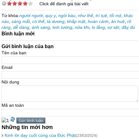
Click để đánh giá bài viết
Từ khóa:
người người
,
quy y
,
ngôi báu
,
như thế
,
trí tuệ
,
tối mịt
,
khác
nào
,
sáng mắt
,
có thể
,
tà dương
,
khắp mặt
,
hoàn cảnh
,
ân huệ
,
rõ
ràng
,
dễ dàng
,
ánh sáng
,
tinh tường
,
nữa khi
,
lo lắng
,
sợ sệt
,
đầy đủ
Bình luận mới
Gửi bình luận của bạn
Tên của bạn
Email
Nội dung
Mã an toàn
Những tin mới hơn
Kinh lời dạy cuối cùng của Đức Phật
(23/03/2024)