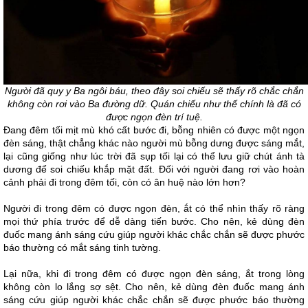
Người đã quy y Ba ngôi báu, theo đây soi chiếu sẽ thấy rõ chắc chắn
không còn rơi vào Ba đường dữ. Quán chiếu như thế chính là đã có
được ngọn đèn trí tuệ.
Đang đêm tối mịt mù khó cất bước đi, bỗng nhiên có được một ngọn
đèn sáng, thật chẳng khác nào người mù bỗng dưng được sáng mắt,
lại cũng giống như lúc trời đã sụp tối lại có thể lưu giữ chút ánh tà
dương để soi chiếu khắp mặt đất. Đối với người đang rơi vào hoàn
cảnh phải đi trong đêm tối, còn có ân huệ nào lớn hơn?
Người đi trong đêm có được ngọn đèn, ắt có thể nhìn thấy rõ ràng
mọi thứ phía trước để dễ dàng tiến bước. Cho nên, kẻ dùng đèn
đuốc mang ánh sáng cứu giúp người khác chắc chắn sẽ được phước
báo thường có mắt sáng tinh tường.
Lại nữa, khi đi trong đêm có được ngọn đèn sáng, ắt trong lòng
không còn lo lắng sợ sệt. Cho nên, kẻ dùng đèn đuốc mang ánh
sáng cứu giúp người khác chắc chắn sẽ được phước báo thường