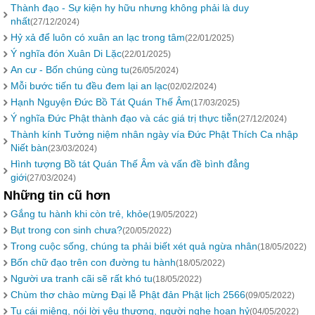
Thành đạo - Sự kiện hy hữu nhưng không phải là duy
nhất
(27/12/2024)
Hỷ xả để luôn có xuân an lạc trong tâm
(22/01/2025)
Ý nghĩa đón Xuân Di Lặc
(22/01/2025)
An cư - Bốn chúng cùng tu
(26/05/2024)
Mỗi bước tiến tu đều đem lại an lạc
(02/02/2024)
Hạnh Nguyện Đức Bồ Tát Quán Thế Âm
(17/03/2025)
Ý nghĩa Đức Phật thành đạo và các giá trị thực tiễn
(27/12/2024)
Thành kính Tưởng niệm nhân ngày vía Đức Phật Thích Ca nhập
Niết bàn
(23/03/2024)
Hình tượng Bồ tát Quán Thế Âm và vấn đề bình đẳng
giới
(27/03/2024)
Những tin cũ hơn
Gắng tu hành khi còn trẻ, khỏe
(19/05/2022)
Bụt trong con sinh chưa?
(20/05/2022)
Trong cuộc sống, chúng ta phải biết xét quả ngừa nhân
(18/05/2022)
Bốn chữ đạo trên con đường tu hành
(18/05/2022)
Người ưa tranh cãi sẽ rất khó tu
(18/05/2022)
Chùm thơ chào mừng Đại lễ Phật đản Phật lịch 2566
(09/05/2022)
Tu cái miệng, nói lời yêu thương, người nghe hoan hỷ
(04/05/2022)