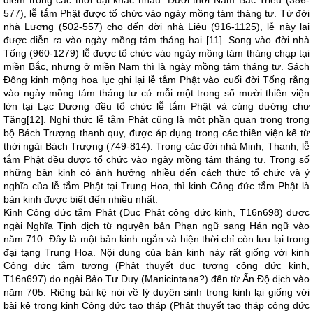
điểm trong các thời đại khác nhau. Dưới thời Nam Bắc Triều (386-
577), lễ tắm Phật được tổ chức vào ngày mồng tám tháng tư. Từ đời
nhà Lương (502-557) cho đến đời nhà Liêu (916-1125), lễ này lại
được diễn ra vào ngày mồng tám tháng hai [11]. Song vào đời nhà
Tống (960-1279) lễ được tổ chức vào ngày mồng tám tháng chạp tại
miền Bắc, nhưng ở miền Nam thì là ngày mồng tám tháng tư. Sách
Đông kinh mộng hoa lục ghi lại lễ tắm Phật vào cuối đời Tống rằng
vào ngày mồng tám tháng tư cứ mỗi một trong số mười thiền viện
lớn tại Lạc Dương đều tổ chức lễ tắm Phật và cúng dường chư
Tăng[12]. Nghi thức lễ tắm Phật cũng là một phần quan trọng trong
bộ Bách Trượng thanh quy, được áp dụng trong các thiền viện kể từ
thời ngài Bách Trượng (749-814). Trong các đời nhà Minh, Thanh, lễ
tắm Phật đều được tổ chức vào ngày mồng tám tháng tư. Trong số
những bản kinh có ảnh hưởng nhiều đến cách thức tổ chức và ý
nghĩa của lễ tắm Phật tại Trung Hoa, thì kinh Công đức tắm Phật là
bản kinh được biết đến nhiều nhất.
Kinh Công đức tắm Phật (Dục Phật công đức kinh, T16n698) được
ngài Nghĩa Tịnh dịch từ nguyên bản Phạn ngữ sang Hán ngữ vào
năm 710. Đây là một bản kinh ngắn và hiện thời chỉ còn lưu lại trong
đại tạng Trung Hoa. Nội dung của bản kinh này rất giống với kinh
Công đức tắm tượng (Phật thuyết dục tượng công đức kinh,
T16n697) do ngài Bảo Tư Duy (Manicintana?) đến từ Ấn Độ dịch vào
năm 705. Riêng bài kệ nói về lý duyên sinh trong kinh lại giống với
bài kệ trong kinh Công đức tạo tháp (Phật thuyết tạo tháp công đức