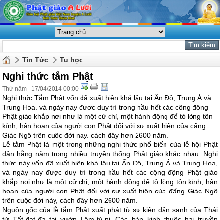
Tin Tức
Tu học
Nghi thức tắm Phật
Thứ năm - 17/04/2014 00:00
Nghi thức Tắm Phật vốn đã xuất hiện khá lâu tại Ấn Độ, Trung Á và
Trung Hoa, và ngày nay được duy trì trong hầu hết các cộng động
Phật giáo khắp nơi như là một cử chỉ, một hành động để tỏ lòng tôn
kính, hân hoan của người con Phật đối với sự xuất hiện của đấng
Giác Ngộ trên cuộc đời này, cách đây hơn 2600 năm.
Lễ tắm Phật là một trong những nghi thức phổ biến của lễ hội Phật
đản hằng năm trong nhiều truyền thống Phật giáo khác nhau. Nghi
thức này vốn đã xuất hiện khá lâu tại Ấn Độ, Trung Á và Trung Hoa,
và ngày nay được duy trì trong hầu hết các cộng động Phật giáo
khắp nơi như là một cử chỉ, một hành động để tỏ lòng tôn kính, hân
hoan của người con Phật đối với sự xuất hiện của đấng Giác Ngộ
trên cuộc đời này, cách đây hơn 2600 năm.
Nguồn gốc của lễ tắm Phật xuất phát từ sự kiện đản sanh của Thái
tử Tất-đạt-đa tại vườn Lâm-tỳ-ni. Các bản kinh thuộc hai truyền