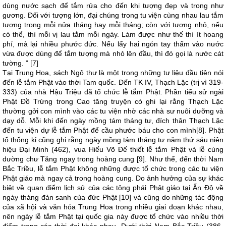
dùng nước sạch để tắm rửa cho đến khi tượng đẹp và trong như
gương. Đối với tượng lớn, đại chúng trong tu viện cùng nhau lau tắm
tượng trong mỗi nửa tháng hay mỗi tháng; còn với tượng nhỏ, nếu
có thể, thì mỗi vị lau tắm mỗi ngày. Làm được như thế thì ít hoang
phí, mà lại nhiều phước đức. Nếu lấy hai ngón tay thấm vào nước
vừa được dùng để tắm tượng mà nhỏ lên đầu, thì đó gọi là nước cát
tường. ” [7]
Tại Trung Hoa, sách Ngô thư là một trong những tư liệu đầu tiên nói
đến lễ tắm Phật vào thời Tam quốc. Đến TK IV, Thạch Lặc (trị vì 319-
333) của nhà Hậu Triệu đã tổ chức lễ tắm Phật. Phần tiểu sử ngài
Phật Đồ Trừng trong Cao tăng truyện có ghi lại rằng Thạch Lặc
thường gởi con mình vào các tu viện nhờ các nhà sư nuôi dưỡng và
dạy dỗ. Mỗi khi đến ngày mồng tám tháng tư, đích thân Thạch Lặc
đến tu viện dự lễ tắm Phật để cầu phước báu cho con mình[8]. Phật
tổ thống kỉ cũng ghi rằng ngày mồng tám tháng tư năm thứ sáu niên
hiệu Đại Minh (462), vua Hiếu Võ Đế thiết lễ tắm Phật và lễ cúng
dường chư Tăng ngay trong hoàng cung [9]. Như thế, đến thời Nam
Bắc Triều, lễ tắm Phật không những được tổ chức trong các tu viện
Phật giáo mà ngay cả trong hoàng cung. Do ảnh hưởng của sự khác
biệt về quan điểm lịch sử của các tông phái Phật giáo tại Ấn Độ về
ngày tháng đản sanh của đức Phật [10] và cũng do những tác động
của xã hội và văn hóa Trung Hoa trong nhiều giai đoạn khác nhau,
nên ngày lễ tắm Phật tại quốc gia này được tổ chức vào nhiều thời