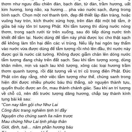
thơm như ngưu đầu chiên đàn, bạch đàn, tử đàn, trầm hương, uất
kim hương, long não, xạ hương… pha vào nước sạch, đựng trong
bình sạch. Chọn một nơi thanh tịnh, đẹp đẽ thiết lập đàn tràng, hoặc
vuông hay tròn, kích thước xứng hợp, trên đàn đặt một bệ tắm, ở
giữa bệ này tôn trí tượng Phật. Khi tắm tượng thì dùng nước nóng
thơm, trong sạch rưới từ trên xuống, sau đó tiếp dùng nước tinh
khiết để tắm lại. Nước dùng để tắm này phải được lọc cho thật sạch
để không làm tổn hại đến các vi trùng. Nếu lấy hai ngón tay thấm
vào nước vừa được dùng để tắm tượng rồi nhỏ lên đầu, thì nước này
được gọi là nước cát tường. Không được giẫm chân lên dòng nước
tắm tượng đang chảy trên đất sạch. Sau khi tắm tượng xong, dùng
khăn mềm, mịn và sạch lau khô tượng, xông các loại hương trầm
thơm quanh tượng, rồi đặt tượng về vị trí cũ trong điện Phật. Đức
Phật còn dạy rằng, nhờ việc tắm tượng như thế, chúng sanh trong
hiện đời được nhiều phước báu thù thắng, sở nguyện thành tựu,
quyến thuộc được an ổn, mau thành chánh giác. Sau khi an trí tượng
về chỗ cũ, nên đối trước tượng dâng hương, chắp tay thành kính
tụng bài kệ sau:
“Con nay tắm gội chư Như Lai
Công đức trang nghiêm tịnh trí đầy
Nguyện cho chúng sanh lìa năm trược
Mau chứng Như Lai tịnh pháp thân
Giới, định, tuệ… năm phần hương báu