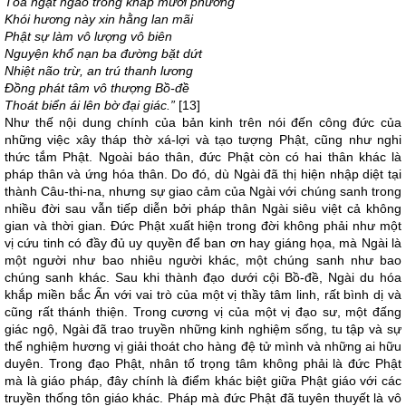
Tỏa ngạt ngào trong khắp mười phương
Khói hương này xin hằng lan mãi
Phật sự làm vô lượng vô biên
Nguyện khổ nạn ba đường bặt dứt
Nhiệt não trừ, an trú thanh lương
Đồng phát tâm vô thượng Bồ-đề
Thoát biển ái lên bờ đại giác.”
[13]
Như thế nội dung chính của bản kinh trên nói đến công đức của
những việc xây tháp thờ xá-lợi và tạo tượng Phật, cũng như nghi
thức tắm Phật. Ngoài báo thân, đức Phật còn có hai thân khác là
pháp thân và ứng hóa thân. Do đó, dù Ngài đã thị hiện nhập diệt tại
thành Câu-thi-na, nhưng sự giao cảm của Ngài với chúng sanh trong
nhiều đời sau vẫn tiếp diễn bởi pháp thân Ngài siêu việt cả không
gian và thời gian. Đức Phật xuất hiện trong đời không phải như một
vị cứu tinh có đầy đủ uy quyền để ban ơn hay giáng họa, mà Ngài là
một người như bao nhiêu người khác, một chúng sanh như bao
chúng sanh khác. Sau khi thành đạo dưới cội Bồ-đề, Ngài du hóa
khắp miền bắc Ấn với vai trò của một vị thầy tâm linh, rất bình dị và
cũng rất thánh thiện. Trong cương vị của một vị đạo sư, một đấng
giác ngộ, Ngài đã trao truyền những kinh nghiệm sống, tu tập và sự
thể nghiệm hương vị giải thoát cho hàng đệ tử mình và những ai hữu
duyên. Trong đạo Phật, nhân tố trọng tâm không phải là đức Phật
mà là giáo pháp, đây chính là điểm khác biệt giữa Phật giáo với các
truyền thống tôn giáo khác. Pháp mà đức Phật đã tuyên thuyết là vô