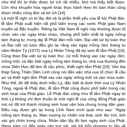
như thế thì tự thân được lợi ích rất nhiều, khó mà thấy biết được.
Còn như khuyến hóa người khác thực hành theo thì bản thân cũng
được nhiều công đức và lợi ích [14].
Là một lễ nghi có từ lâu đời và là phần thiết yếu của lễ hội Phật đản,
lễ tắm Phật xuất hiện rất phổ biến trong các nước Phật giáo Nam
truyền và Bắc truyền. Riêng tại Việt Nam lễ nghi này thường được tổ
chức vào các ngày khác nhau, nhưng phổ biến nhất là ngày mồng
tám tháng tư, trong dịp lễ Phật đản mỗi năm. Đại việt sử ký toàn thư
và Đại việt sử lược đều ghi lại rằng vào ngày mồng tám tháng tư
năm Nhâm Tý (1072) vua Lý Nhân Tông đã dự xem lễ tắm Phật [15].
Cũng theo Đại việt sử ký toàn thư, cứ mỗi tháng vào các ngày rằm,
mồng một, và đặc biệt ngày mồng tám tháng tư, nhà vua thường đến
chùa Diên Hựu để làm lễ cầu phúc, thiết nghi tắm Phật [16]. Văn bia
tháp Sùng Thiện Diên Linh cũng nói đến việc nhà vua tổ chức lễ cầu
an và thiết nghi tắm Phật vào các ngày mồng một và vào mùa xuân.
Như thế, đủ để thấy dưới triều Lý, đặc biệt là dưới thời vua Lý Nhân
Tông, ngoài lễ Phật đản, lễ tắm Phật cũng được phổ biến trong các
sinh hoạt của Phật giáo. Lễ Phật đản cũng như lễ tắm Phật ngay từ
thời Lý không chỉ đơn thuần là một nghi lễ của cộng đồng Phật giáo
mà nó đã trở thành những sinh hoạt văn hóa chung trong dân gian.
Điều này được ghi lại trong Lĩnh Nam trích quái như sau: “Ngày
mồng tám tháng tư, Man nương tự nhiên mà thác sinh lên trời, linh
xác gói chôn trong chùa. Nhân dân lấy đó làm ngày sinh của Phật.
Hàng năm cứ đến ngày này trai gái, già trẻ bốn phương tụ tập về