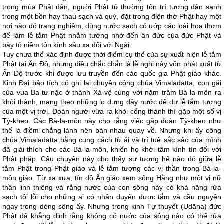
trong mùa Phật đản, người Phật tử thường tôn trí tượng đản sanh
trong một bồn hay thau sạch và quý, đặt trong điện thờ Phật hay một
nơi nào đó trang nghiêm, dùng nước sạch có ướp các loài hoa thơm
để làm lễ tắm Phật nhằm tưởng nhớ đến ân đức của đức Phật và
bày tỏ niềm tôn kính sâu xa đối với Ngài.
Tuy chưa thể xác định được thời điểm cụ thể của sự xuất hiện lễ tắm
Phật tại Ấn Độ, nhưng điều chắc chắn là lễ nghi này vốn phát xuất từ
Ấn Độ trước khi được lưu truyền đến các quốc gia Phật giáo khác.
Kinh Đại bảo tích có ghi lại chuyện công chúa Vimaladattā, con gái
của vua Ba-tư-nặc ở thành Xá-vệ cùng với năm trăm Bà-la-môn ra
khỏi thành, mang theo những lọ đựng đầy nước để dự lễ tắm tượng
của một vị trời. Đoàn người vừa ra khỏi cổng thành thì gặp một số vị
Tỳ-kheo. Các Bà-la-môn này cho rằng việc gặp đoàn Tỳ-kheo như
thế là điềm chẳng lành nên bàn nhau quay về. Nhưng khi ấy công
chúa Vimaladattā bằng cung cách từ ái và trí tuệ sắc sảo của mình
đã giải thích cho các Bà-la-môn, khiến họ khởi tâm kính tín đối với
Phật pháp. Câu chuyện này cho thấy sự tương hệ nào đó giữa lễ
tắm Phật trong Phật giáo và lễ tắm tượng các vị thần trong Bà-la-
môn giáo. Từ xa xưa, tín đồ Ấn giáo xem sông Hằng như một vị nữ
thần linh thiêng và rằng nước của con sông này có khả năng rửa
sạch tội lỗi cho những ai có nhân duyên được tắm và cầu nguyện
ngay trong dòng sông ấy. Nhưng trong kinh Tự thuyết (Udāna) đức
Phật đã khẳng định rằng không có nước của sông nào có thể rửa