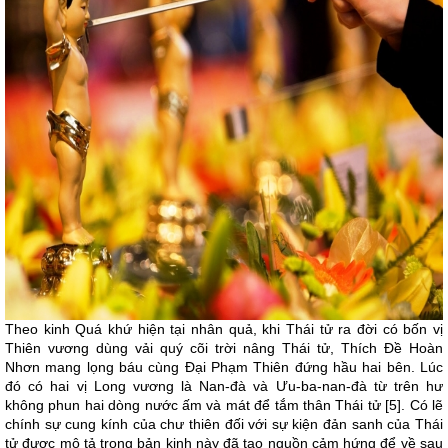
Theo kinh Quá khứ hiện tại nhân quả, khi Thái tử ra đời có bốn vị
Thiên vương dùng vải quý cõi trời nâng Thái tử, Thích Đề Hoàn
Nhơn mang lọng báu cùng Đại Phạm Thiên đứng hầu hai bên. Lúc
đó có hai vị Long vương là Nan-đà và Ưu-ba-nan-đà từ trên hư
không phun hai dòng nước ấm và mát để tắm thân Thái tử [5]. Có lẽ
chính sự cung kính của chư thiên đối với sự kiện đản sanh của Thái
tử được mô tả trong bản kinh này đã tạo nguồn cảm hứng để về sau