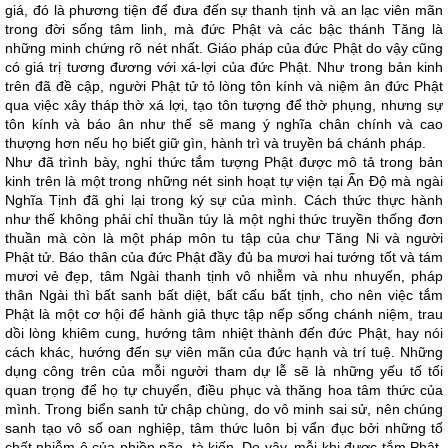
giá, đó là phương tiện để đưa đến sự thanh tịnh và an lạc viên mãn
trong đời sống tâm linh, mà đức Phật và các bậc thánh Tăng là
những minh chứng rõ nét nhất. Giáo pháp của đức Phật do vậy cũng
có giá trị tương đương với xá-lợi của đức Phật. Như trong bản kinh
trên đã đề cập, người Phật tử tỏ lòng tôn kính và niệm ân đức Phật
qua việc xây tháp thờ xá lợi, tạo tôn tượng để thờ phụng, nhưng sự
tôn kính và báo ân như thế sẽ mang ý nghĩa chân chính và cao
thượng hơn nếu họ biết giữ gìn, hành trì và truyền bá chánh pháp.
Như đã trình bày, nghi thức tắm tượng Phật được mô tả trong bản
kinh trên là một trong những nét sinh hoạt tự viện tại Ấn Độ mà ngài
Nghĩa Tịnh đã ghi lại trong ký sự của mình. Cách thức thực hành
như thế không phải chỉ thuần túy là một nghi thức truyền thống đơn
thuần mà còn là một pháp môn tu tập của chư Tăng Ni và người
Phật tử. Báo thân của đức Phật đầy đủ ba mươi hai tướng tốt và tám
mươi vẻ đẹp, tâm Ngài thanh tịnh vô nhiễm và nhu nhuyến, pháp
thân Ngài thì bất sanh bất diệt, bất cấu bất tịnh, cho nên việc tắm
Phật là một cơ hội để hành giả thực tập nếp sống chánh niệm, trau
dồi lòng khiêm cung, hướng tâm nhiệt thành đến đức Phật, hay nói
cách khác, hướng đến sự viên mãn của đức hạnh và trí tuệ. Những
dụng công trên của mỗi người tham dự lễ sẽ là những yếu tố tối
quan trọng để họ tự chuyển, điều phục và thăng hoa tâm thức của
mình. Trong biển sanh tử chập chùng, do vô minh sai sử, nên chúng
sanh tạo vô số oan nghiệp, tâm thức luôn bị vẩn đục bởi những tố
chất nhiễm ô của phiền não, tà kiến. Do vậy, mỗi khi được tắm Phật,