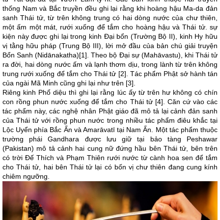
thống Nam và Bắc truyền đều ghi lại rằng khi hoàng hậu Ma-da đản
sanh Thái tử, từ trên không trung có hai dòng nước của chư thiên,
một ấm một mát, rưới xuống để tắm cho hoàng hậu và Thái tử. sự
kiện này được ghi lại trong kinh Đại bổn (Trường Bộ II), kinh Hy hữu
vị tằng hữu pháp (Trung Bộ III), lời mở đầu của bản chú giải truyện
Bổn Sanh (Nidānakatha)[1]. Theo bộ Đại sự (Mahāvastu), khi Thái tử
ra đời, hai dòng nước ấm và lạnh thơm dịu, trong lành từ trên không
trung rưới xuống để tắm cho Thái tử [2]. Tác phẩm Phật sở hành tán
của ngài Mã Minh cũng ghi lại như trên [3].
Riêng kinh Phổ diệu thì ghi lại rằng lúc ấy từ trên hư không có chín
con rồng phun nước xuống để tắm cho Thái tử [4]. Căn cứ vào các
tác phẩm này, các nghệ nhân Phật giáo đã mô tả lại cảnh đản sanh
của Thái tử với rồng phun nước trong nhiều tác phẩm điêu khắc tại
Lộc Uyển phía Bắc Ấn và Amarāvatī tại Nam Ấn. Một tác phẩm thuộc
trường phái Gandhara được lưu giữ tại bảo tàng Peshawar
(Pakistan) mô tả cảnh hai cung nữ đứng hầu bên Thái tử, bên trên
có trời Đế Thích và Phạm Thiên rưới nước từ cành hoa sen để tắm
cho Thái tử, hai bên Thái tử lại có bốn vị chư thiên đang cung kính
chiêm ngưỡng.