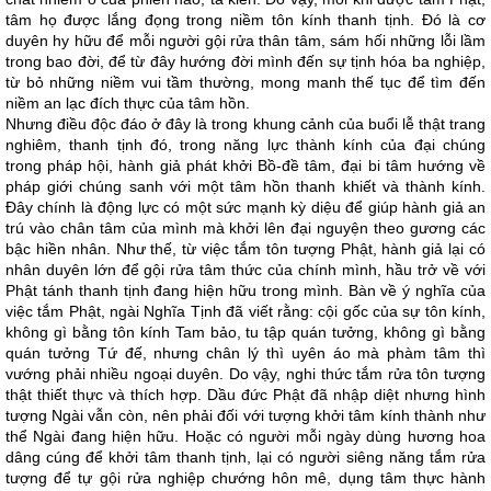
tâm họ được lắng đọng trong niềm tôn kính thanh tịnh. Đó là cơ
duyên hy hữu để mỗi người gội rửa thân tâm, sám hối những lỗi lầm
trong bao đời, để từ đây hướng đời mình đến sự tịnh hóa ba nghiệp,
từ bỏ những niềm vui tầm thường, mong manh thế tục để tìm đến
niềm an lạc đích thực của tâm hồn.
Nhưng điều độc đáo ở đây là trong khung cảnh của buổi lễ thật trang
nghiêm, thanh tịnh đó, trong năng lực thành kính của đại chúng
trong pháp hội, hành giả phát khởi Bồ-đề tâm, đại bi tâm hướng về
pháp giới chúng sanh với một tâm hồn thanh khiết và thành kính.
Đây chính là động lực có một sức mạnh kỳ diệu để giúp hành giả an
trú vào chân tâm của mình mà khởi lên đại nguyện theo gương các
bậc hiền nhân. Như thế, từ việc tắm tôn tượng Phật, hành giả lại có
nhân duyên lớn để gội rửa tâm thức của chính mình, hầu trở về với
Phật tánh thanh tịnh đang hiện hữu trong mình. Bàn về ý nghĩa của
việc tắm Phật, ngài Nghĩa Tịnh đã viết rằng: cội gốc của sự tôn kính,
không gì bằng tôn kính Tam bảo, tu tập quán tưởng, không gì bằng
quán tưởng Tứ đế, nhưng chân lý thì uyên áo mà phàm tâm thì
vướng phải nhiều ngoại duyên. Do vậy, nghi thức tắm rửa tôn tượng
thật thiết thực và thích hợp. Dầu đức Phật đã nhập diệt nhưng hình
tượng Ngài vẫn còn, nên phải đối với tượng khởi tâm kính thành như
thể Ngài đang hiện hữu. Hoặc có người mỗi ngày dùng hương hoa
dâng cúng để khởi tâm thanh tịnh, lại có người siêng năng tắm rửa
tượng để tự gội rửa nghiệp chướng hôn mê, dụng tâm thực hành