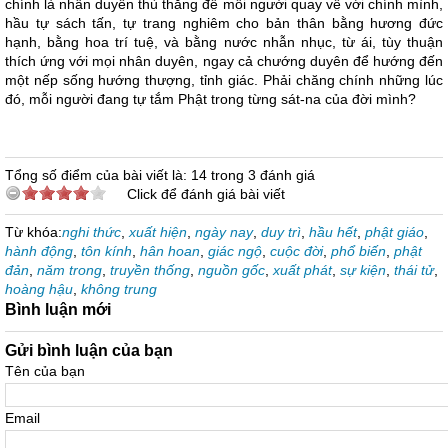
chính là nhân duyên thù thắng để mỗi người quay về với chính mình,
hầu tự sách tấn, tự trang nghiêm cho bản thân bằng hương đức
hạnh, bằng hoa trí tuệ, và bằng nước nhẫn nhục, từ ái, tùy thuận
thích ứng với mọi nhân duyên, ngay cả chướng duyên để hướng đến
một nếp sống hướng thượng, tỉnh giác. Phải chăng chính những lúc
đó, mỗi người đang tự tắm Phật trong từng sát-na của đời mình?
Tổng số điểm của bài viết là: 14 trong 3 đánh giá
Click để đánh giá bài viết
Từ khóa:
nghi thức
,
xuất hiện
,
ngày nay
,
duy trì
,
hầu hết
,
phật giáo
,
hành động
,
tôn kính
,
hân hoan
,
giác ngộ
,
cuộc đời
,
phổ biến
,
phật
đản
,
năm trong
,
truyền thống
,
nguồn gốc
,
xuất phát
,
sự kiện
,
thái tử
,
hoàng hậu
,
không trung
Bình luận mới
Gửi bình luận của bạn
Tên của bạn
Email