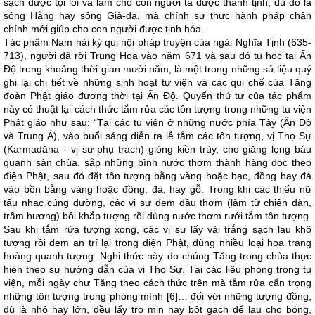
sạch được tội lỗi và làm cho con người ta được thanh tịnh, dù đó là
sông Hằng hay sông Già-da, mà chính sự thực hành pháp chân
chính mới giúp cho con người được tịnh hóa.
Tác phẩm Nam hải ký qui nội pháp truyện của ngài Nghĩa Tịnh (635-
713), người đã rời Trung Hoa vào năm 671 và sau đó tu học tại Ấn
Độ trong khoảng thời gian mười năm, là một trong những sử liệu quý
ghi lại chi tiết về những sinh hoạt tự viện và các qui chế của Tăng
đoàn Phật giáo đương thời tại Ấn Độ. Quyển thứ tư của tác phẩm
này có thuật lại cách thức tắm rửa các tôn tượng trong những tu viện
Phật giáo như sau: “Tại các tu viện ở những nước phía Tây (Ấn Độ
và Trung Á), vào buổi sáng diễn ra lễ tắm các tôn tượng, vị Thọ Sự
(Karmadāna - vị sư phụ trách) gióng kiền trùy, cho giăng lọng báu
quanh sân chùa, sắp những bình nước thơm thành hàng dọc theo
điện Phật, sau đó đặt tôn tượng bằng vàng hoặc bạc, đồng hay đá
vào bồn bằng vàng hoặc đồng, đá, hay gỗ. Trong khi các thiếu nữ
tấu nhạc cúng dường, các vị sư đem dầu thơm (làm từ chiên đàn,
trầm hương) bôi khắp tượng rồi dùng nước thơm rưới tắm tôn tượng.
Sau khi tắm rửa tượng xong, các vị sư lấy vải trắng sạch lau khô
tượng rồi đem an trí lại trong điện Phật, dùng nhiều loại hoa trang
hoàng quanh tượng. Nghi thức này do chúng Tăng trong chùa thực
hiện theo sự hướng dẫn của vị Thọ Sự. Tại các liêu phòng trong tu
viện, mỗi ngày chư Tăng theo cách thức trên mà tắm rửa cẩn trọng
những tôn tượng trong phòng mình [6]… đối với những tượng đồng,
dù là nhỏ hay lớn, đều lấy tro mịn hay bột gạch để lau cho bóng,