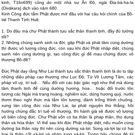
kinh, T16n699) cũng do một nhà sư Ấn Độ, ngài Địa-bà-ha-la
(Divākara) dịch vào năm 680.
Kinh Công đức tắm Phật được mở đầu với hai câu hỏi chính của Bồ-
tát Thanh Tịnh Huệ:
1. Do đâu mà chư Phật thành tựu sắc thân thanh tịnh, đầy đủ tướng
tốt?
2. Những chúng sanh sinh ra đời, gặp Phật và phát tâm cúng dường
thì được vô lượng công đức, còn sau khi đức Phật nhập diệt, chúng
sanh nên cúng dường gì, tạo công đức gì để mau chứng được vô
thượng Bồ-đề?
Đức Phật dạy rằng Như Lai thành tựu sắc thân thanh tịnh là do tu tập
những diệu pháp cao thượng như Lục Độ, Tứ Vô Lượng Tâm, các
pháp vô uý, trí tuệ… Nếu đối với các bậc giác ngộ như thế mà dùng
tâm thanh tịnh để cúng dường hương, hoa… hoặc đối trước tôn
tượng các Ngài mà trang hoàng, nghiêm sức, dùng hương quý, nước
thơm theo nghi thức mà tắm tôn tượng, đánh trống thỉnh chuông,
xưng tán công đức của Như Lai, lại phát nguyện thù thắng, hồi
hướng chứng đắc trí tuệ vô thượng, thì hành giả sẽ được vô lượng
vô biên công đức. Chư Phật vốn có ba thân là pháp thân, thọ dụng
thân và hóa thân. Vì thế sau khi đức Phật nhập diệt, nếu muốn cúng
dường ba thân này thì nên cúng dường xá-lợi. Song xá-lợi lại có hai
loại là thân cốt xá-lợi và pháp tụng xá-lợi. Trong bảy chúng đệ tử