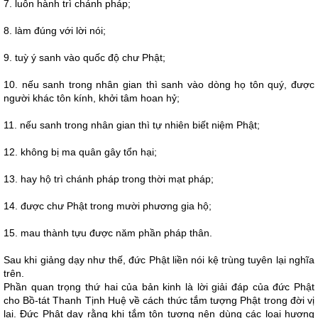
7. luôn hành trì chánh pháp;
8. làm đúng với lời nói;
9. tuỳ ý sanh vào quốc độ chư Phật;
10. nếu sanh trong nhân gian thì sanh vào dòng họ tôn quý, được
người khác tôn kính, khởi tâm hoan hỷ;
11. nếu sanh trong nhân gian thì tự nhiên biết niệm Phật;
12. không bị ma quân gây tổn hại;
13. hay hộ trì chánh pháp trong thời mạt pháp;
14. được chư Phật trong mười phương gia hộ;
15. mau thành tựu được năm phần pháp thân.
Sau khi giảng dạy như thế, đức Phật liền nói kệ trùng tuyên lại nghĩa
trên.
Phần quan trọng thứ hai của bản kinh là lời giải đáp của đức Phật
cho Bồ-tát Thanh Tịnh Huệ về cách thức tắm tượng Phật trong đời vị
lai. Đức Phật dạy rằng khi tắm tôn tượng nên dùng các loại hương