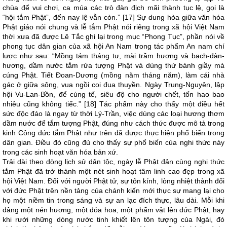
chùa để vui chơi, ca múa các trò đàn địch mãi thành tục lệ, gọi là
“hội tắm Phật”, đến nay lệ vẫn còn.” [17] Sự dung hòa giữa văn hóa
Phật giáo nói chung và lễ tắm Phật nói riêng trong xã hội Việt Nam
thời xưa đã được Lê Tắc ghi lại trong mục “Phong Tục”, phần nói về
phong tục dân gian của xã hội An Nam trong tác phẩm An nam chí
lược như sau: “Mồng tám tháng tư, mài trầm hương và bạch-đàn-
hương, dầm nước tắm rửa tượng Phật và dùng thứ bánh giầy mà
cúng Phật. Tiết Đoan-Dương (mồng năm tháng năm), làm cái nhà
gác ở giữa sông, vua ngồi coi đua thuyền. Ngày Trung-Nguyên, lập
hội Vu-Lan-Bồn, để cúng tế, siêu độ cho người chết, tốn hao bao
nhiêu cũng không tiếc.” [18] Tác phẩm này cho thấy một điều hết
sức độc đáo là ngay từ thời Lý-Trần, việc dùng các loại hương thơm
dầm nước để tắm tượng Phật, đúng như cách thức được mô tả trong
kinh Công đức tắm Phật như trên đã được thực hiện phổ biến trong
dân gian. Điều đó cũng đủ cho thấy sự phổ biến của nghi thức này
trong các sinh hoạt văn hóa bản xứ.
Trải dài theo dòng lịch sử dân tộc, ngày lễ Phật đản cùng nghi thức
tắm Phật đã trở thành một nét sinh hoạt tâm linh cao đẹp trong xã
hội Việt Nam. Đối với người Phật tử, sự tôn kính, lòng nhiệt thành đối
với đức Phật trên nền tảng của chánh kiến mới thực sự mang lại cho
họ một niềm tin trong sáng và sự an lạc đích thực, lâu dài. Mỗi khi
dâng một nén hương, một đóa hoa, một phẩm vật lên đức Phật, hay
khi rưới những dòng nước tinh khiết lên tôn tượng của Ngài, đó