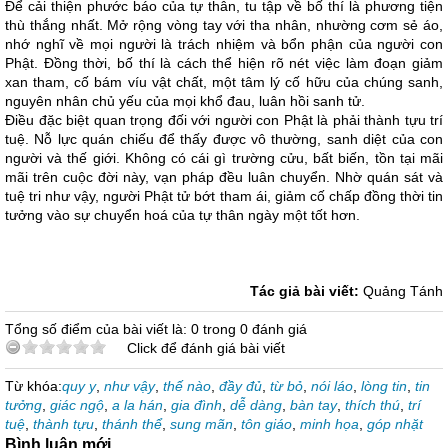
Để cải thiện phước báo của tự thân, tu tập về bố thí là phương tiện
thù thắng nhất. Mở rộng vòng tay với tha nhân, nhường cơm sẻ áo,
nhớ nghĩ về mọi người là trách nhiệm và bổn phận của người con
Phật. Đồng thời, bố thí là cách thể hiện rõ nét việc làm đoạn giảm
xan tham, cố bám víu vật chất, một tâm lý cố hữu của chúng sanh,
nguyên nhân chủ yếu của mọi khổ đau, luân hồi sanh tử.
Điều đặc biệt quan trọng đối với người con Phật là phải thành tựu trí
tuệ. Nỗ lực quán chiếu để thấy được vô thường, sanh diệt của con
người và thế giới. Không có cái gì trường cửu, bất biến, tồn tại mãi
mãi trên cuộc đời này, vạn pháp đều luân chuyển. Nhờ quán sát và
tuệ tri như vậy, người Phật tử bớt tham ái, giảm cố chấp đồng thời tin
tưởng vào sự chuyển hoá của tự thân ngày một tốt hơn.
Tác giả bài viết:
Quảng Tánh
Tổng số điểm của bài viết là: 0 trong 0 đánh giá
Click để đánh giá bài viết
Từ khóa:
quy y
,
như vậy
,
thế nào
,
đầy đủ
,
từ bỏ
,
nói láo
,
lòng tin
,
tin
tưởng
,
giác ngộ
,
a la hán
,
gia đình
,
dễ dàng
,
bàn tay
,
thích thú
,
trí
tuệ
,
thành tựu
,
thánh thể
,
sung mãn
,
tôn giáo
,
minh họa
,
góp nhặt
Bình luận mới