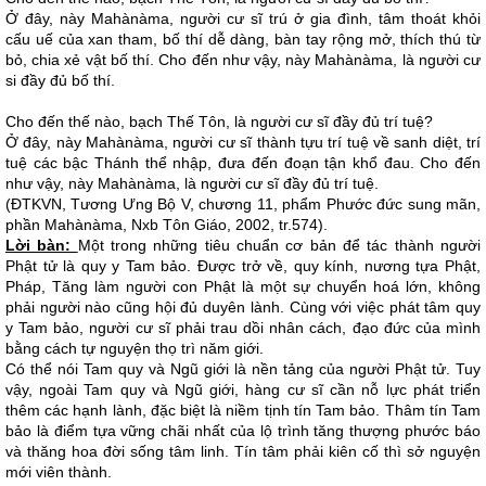
Ở đây, này Mahànàma, người cư sĩ trú ở gia đình, tâm thoát khỏi
cấu uế của xan tham, bố thí dễ dàng, bàn tay rộng mở, thích thú từ
bỏ, chia xẻ vật bố thí. Cho đến như vậy, này Mahànàma, là người cư
si đầy đủ bố thí.
Cho đến thế nào, bạch Thế Tôn, là người cư sĩ đầy đủ trí tuệ?
Ở đây, này Mahànàma, người cư sĩ thành tựu trí tuệ về sanh diệt, trí
tuệ các bậc Thánh thể nhập, đưa đến đoạn tận khổ đau. Cho đến
như vậy, này Mahànàma, là người cư sĩ đầy đủ trí tuệ.
(ĐTKVN, Tương Ưng Bộ V, chương 11, phẩm Phước đức sung mãn,
phần Mahànàma, Nxb Tôn Giáo, 2002, tr.574).
Lời bàn:
Một trong những tiêu chuẩn cơ bản để tác thành người
Phật tử là quy y Tam bảo. Được trở về, quy kính, nương tựa Phật,
Pháp, Tăng làm người con Phật là một sự chuyển hoá lớn, không
phải người nào cũng hội đủ duyên lành. Cùng với việc phát tâm quy
y Tam bảo, người cư sĩ phải trau dồi nhân cách, đạo đức của mình
bằng cách tự nguyện thọ trì năm giới.
Có thể nói Tam quy và Ngũ giới là nền tảng của người Phật tử. Tuy
vậy, ngoài Tam quy và Ngũ giới, hàng cư sĩ cần nỗ lực phát triển
thêm các hạnh lành, đặc biệt là niềm tịnh tín Tam bảo. Thâm tín Tam
bảo là điểm tựa vững chãi nhất của lộ trình tăng thượng phước báo
và thăng hoa đời sống tâm linh. Tín tâm phải kiên cố thì sở nguyện
mới viên thành.