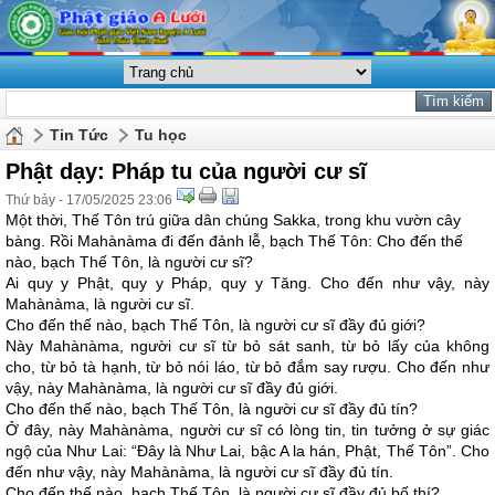
Tin Tức
Tu học
Phật dạy: Pháp tu của người cư sĩ
Thứ bảy - 17/05/2025 23:06
Một thời, Thế Tôn trú giữa dân chúng Sakka, trong khu vườn cây
bàng. Rồi Mahànàma đi đến đảnh lễ, bạch Thế Tôn: Cho đến thế
nào, bạch Thế Tôn, là người cư sĩ?
Ai quy y Phật, quy y Pháp, quy y Tăng. Cho đến như vậy, này
Mahànàma, là người cư sĩ.
Cho đến thế nào, bạch Thế Tôn, là người cư sĩ đầy đủ giới?
Này Mahànàma, người cư sĩ từ bỏ sát sanh, từ bỏ lấy của không
cho, từ bỏ tà hạnh, từ bỏ nói láo, từ bỏ đắm say rượu. Cho đến như
vậy, này Mahànàma, là người cư sĩ đầy đủ giới.
Cho đến thế nào, bạch Thế Tôn, là người cư sĩ đầy đủ tín?
Ở đây, này Mahànàma, người cư sĩ có lòng tin, tin tưởng ở sự giác
ngộ của Như Lai: “Đây là Như Lai, bậc A la hán, Phật, Thế Tôn”. Cho
đến như vậy, này Mahànàma, là người cư sĩ đầy đủ tín.
Cho đến thế nào, bạch Thế Tôn, là người cư sĩ đầy đủ bố thí?