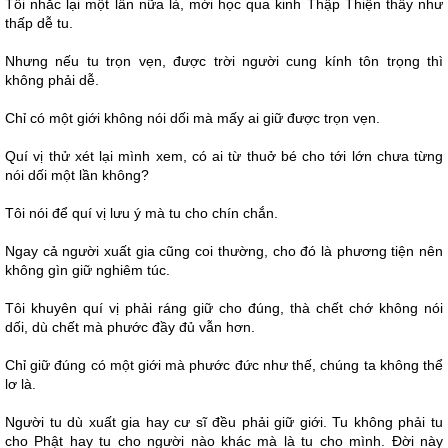
Tôi nhắc lại một lần nữa là, mới học qua kinh Thập Thiện thấy như
thấp dễ tu.
Nhưng nếu tu trọn vẹn, được trời người cung kính tôn trọng thì
không phải dễ.
Chỉ có một giới không nói dối mà mấy ai giữ được trọn vẹn.
Quí vị thử xét lại mình xem, có ai từ thuở bé cho tới lớn chưa từng
nói dối một lần không?
Tôi nói để quí vị lưu ý mà tu cho chín chắn.
Ngay cả người xuất gia cũng coi thường, cho đó là phương tiện nên
không gìn giữ nghiêm túc.
Tôi khuyên quí vị phải ráng giữ cho đúng, thà chết chớ không nói
dối, dù chết mà phước đầy đủ vẫn hơn.
Chỉ giữ đúng có một giới mà phước đức như thế, chúng ta không thể
lơ là.
Người tu dù xuất gia hay cư sĩ đều phải giữ giới. Tu không phải tu
cho Phật hay tu cho người nào khác mà là tu cho mình. Đời này