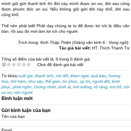
mình giữ giới thanh tịnh thì đời này mình được an vui, đời sau cũng
được phước đức an vui. Nếu không giữ giới đời này khổ, đời sau
cũng khổ.
Thế nên phải biết Phật dạy chúng ta tu để được lợi ích là điều căn
bản, rồi sau đó mới làm lợi ích cho người.
Trích trong: Kinh Thập Thiện (Giảng văn kinh 6 - Vọng ngữ).
Tác giả bài viết:
HT. Thích Thanh Từ
Tổng số điểm của bài viết là: 0 trong 0 đánh giá
Click để đánh giá bài viết
Từ khóa:
xuất gia
,
thanh tịnh
,
nói dối
,
khen ngợi
,
quả báo
,
hương
hoa
,
hôi hám
,
như vậy
,
thế gian
,
tín phục
,
uy tín
,
người đời
,
kính
phục
,
phát ngôn
,
chứng nhân
,
kính ái
,
mở miệng
,
rõ ràng
,
mơ hồ
,
nói
vu vơ
,
nên người
Bình luận mới
Gửi bình luận của bạn
Tên của bạn
Email