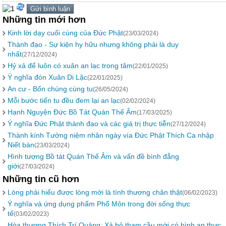
Những tin mới hơn
Kinh lời dạy cuối cùng của Đức Phật
(23/03/2024)
Thành đạo - Sự kiện hy hữu nhưng không phải là duy
nhất
(27/12/2024)
Hỷ xả để luôn có xuân an lạc trong tâm
(22/01/2025)
Ý nghĩa đón Xuân Di Lặc
(22/01/2025)
An cư - Bốn chúng cùng tu
(26/05/2024)
Mỗi bước tiến tu đều đem lại an lạc
(02/02/2024)
Hạnh Nguyện Đức Bồ Tát Quán Thế Âm
(17/03/2025)
Ý nghĩa Đức Phật thành đạo và các giá trị thực tiễn
(27/12/2024)
Thành kính Tưởng niệm nhân ngày vía Đức Phật Thích Ca nhập
Niết bàn
(23/03/2024)
Hình tượng Bồ tát Quán Thế Âm và vấn đề bình đẳng
giới
(27/03/2024)
Những tin cũ hơn
Lòng phải hiểu được lòng mới là tình thương chân thật
(06/02/2023)
Ý nghĩa và ứng dụng phẩm Phổ Môn trong đời sống thực
tế
(03/02/2023)
Hòa thượng Thích Trí Quảng: Xả bỏ tham cầu mới có bình an thực