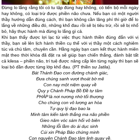
Đừng lo lắng rằng tôi có tu tập đúng hay không, có tiến bộ mỗi ngày
hay không, có loại trừ được phiền não chưa. Nếu bạn có một người
thầy hướng dẫn đúng cách, thì bạn không cần lãng phí thì giờ để lo
lắng về những điều đó, những khổ đau rồi sẽ bị tiêu trừ, rồi sẽ bị nhổ
bỏ, hãy thực hành mà đừng lo lắng gì cả.
Khi bạn thấy được lợi lạc từ việc thực hành thiền đúng đắn với vị
thầy, bạn sẽ lên lịch hành thiền cụ thể với vị thầy một cách nghiêm
túc và chú tâm, chuyên cần. Hằng ngày bạn cam kết thực hành miên
mật theo thời khóa đã đặt ra sẽ giúp bạn chiến thắng, đánh bật tất
cả kilesa – phiền não, trí tuệ được nâng cấp lên từng ngày thì bạn sẽ
loại bỏ dần được từng lớp khổ đau. (PT thiền sư Jatila).
Bát Thánh Đạo con đường chánh giác,
Đưa chúng sanh vượt thoát bờ mê
Con nay một niệm quay về
Quy y Chánh Pháp Bồ Đề tự tâm
PHÁP là nơi nương nhờ tối thượng
Cho chúng con vô lượng an hòa
Tự quy lý đạo bao la
Minh tâm kiến tánh thắng ma não phiền
Gieo năm vóc sám hối vô biên
Những lỗi lầm do ái dục sinh
Cúi xin Pháp Bảo chứng minh
Con nguyện Chánh Đạo tâm linh quay về.