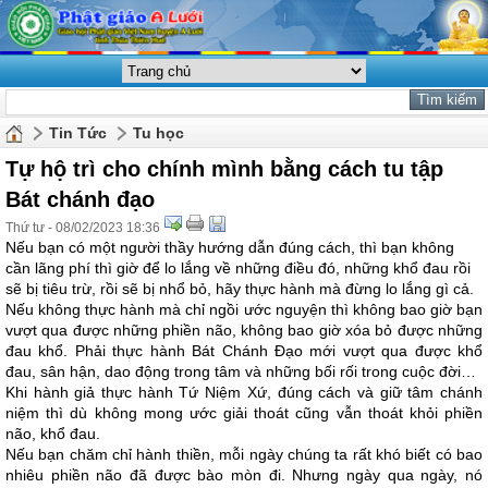
Tin Tức
Tu học
Tự hộ trì cho chính mình bằng cách tu tập
Bát chánh đạo
Thứ tư - 08/02/2023 18:36
Nếu bạn có một người thầy hướng dẫn đúng cách, thì bạn không
cần lãng phí thì giờ để lo lắng về những điều đó, những khổ đau rồi
sẽ bị tiêu trừ, rồi sẽ bị nhổ bỏ, hãy thực hành mà đừng lo lắng gì cả.
Nếu không thực hành mà chỉ ngồi ước nguyện thì không bao giờ bạn
vượt qua được những phiền não, không bao giờ xóa bỏ được những
đau khổ. Phải thực hành Bát Chánh Đạo mới vượt qua được khổ
đau, sân hận, dao động trong tâm và những bối rối trong cuộc đời…
Khi hành giả thực hành Tứ Niệm Xứ, đúng cách và giữ tâm chánh
niệm thì dù không mong ước giải thoát cũng vẫn thoát khỏi phiền
não, khổ đau.
Nếu bạn chăm chỉ hành thiền, mỗi ngày chúng ta rất khó biết có bao
nhiêu phiền não đã được bào mòn đi. Nhưng ngày qua ngày, nó