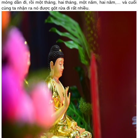
mỏng dần đi, rồi một tháng, hai tháng, một năm, hai năm,… và cuối
cùng ta nhận ra nó được gột rửa đi rất nhiều.