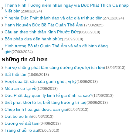
Thành kính Tưởng niệm nhân ngày vía Đức Phật Thích Ca nhập
Niết bàn
(23/03/2024)
Ý nghĩa Đức Phật thành đạo và các giá trị thực tiễn
(27/12/2024)
Hạnh Nguyện Đức Bồ Tát Quán Thế Âm
(17/03/2025)
Cầu an theo tinh thần Kinh Phước Đức
(06/08/2018)
Bốn pháp đưa đến hạnh phúc
(15/09/2018)
Hình tượng Bồ tát Quán Thế Âm và vấn đề bình đẳng
giới
(27/03/2024)
Những tin cũ hơn
Hai vợ chồng phát tâm cúng dường được lợi ích lớn
(18/06/2013)
Bất thối tâm
(18/06/2013)
Vượt qua tật xấu của ganh ghét, vị kỷ
(18/06/2013)
Mùa an cư lại về
(12/06/2013)
Đức Phật dạy quản lý kinh tế gia đình ra sao?
(12/06/2013)
Biết phát khởi từ bi, biết tăng trưởng trí tuệ
(08/06/2013)
Chép kinh hóa giải được oan gia
(05/06/2013)
Dứt bỏ ảo tình
(05/06/2013)
Đường vế đất tâm
(04/06/2013)
Tràng chuỗi lo âu
(03/06/2013)