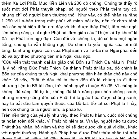
thêm Xá Lợi Phất, Mục Kiền Liên và 200 đồ chúng. Chúng ta thấy rõ
suốt một đời Phật thuyết pháp, số người theo Phật thêm tuy có,
nhưng chỉ có người bình thường thôi. Như vậy, có thể nhận ra rằng
1.250 vị La-hán trong một phút vô minh nổi dậy, nên từ chơn tánh
mà các ngài hiện thân nơi đây và khi được thấy Phật, tâm các ngài
liền bừng sáng, chỉ nghe Phật nói đơn giản câu “Thiện lai Tỳ-kheo” là
Xá Lợi Phất liền ngộ đạo. Còn đối với chúng ta, dù có kêu một ngàn
tiếng, chúng ta vẫn không ngộ. Đó chính là yếu nghĩa của bí mật
tạng, là những người con của Phật sanh vô Ta-bà mà Ngài phải đến
độ và tùy theo phương tiện mà Ngài khai ngộ.
“Cửu viễn thật thành đại ân giáo chủ Bổn sư Thích Ca Mâu Ni Phật”
là ý nói rằng Đức Phật Thích Ca thành Phật từ lâu xa, đó chính là
Bổn sư của chúng ta và Ngài khai phương tiện hiện thân chỗ này chỗ
khác. Vì vậy, Phật ở đâu thì ta theo đến đó là chúng ta đi theo
phương tiện tu Bồ-tát đạo, trở thành quyến thuộc Bồ-đề. Vì chúng ta
không đủ sáng để tự tu, không đủ khả năng giáo hóa chúng sanh;
nhưng nương công đức của Phật thì ta giáo hóa được chúng sanh,
hay ta bắt đầu làm quyến thuộc của Bồ-tát. Bồ-tát coi Phật là Thầy,
nên coi chúng ta là người em, là pháp lữ.
Trên nền tảng của yếu lý như vậy, theo Phật tu hành, cuộc đời chúng
ta hoàn toàn đổi khác, vì Phật hộ niệm ta. Vì vậy, người nào tu được
Phật thừa nhận, hộ niệm và thọ ký sẽ đạt được kết quả vi diệu, khác
với người thường. Hành giả Pháp hoa được Phật thừa nhận thì trên
được Phật hộ niệm, kế đến được tất cả Bồ-tát trợ lực và Hộ pháp