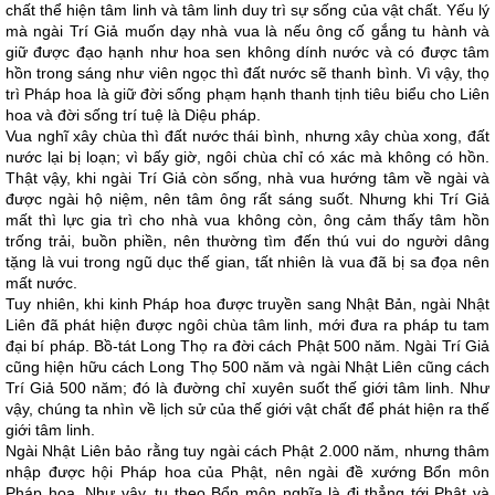
chất thể hiện tâm linh và tâm linh duy trì sự sống của vật chất. Yếu lý
mà ngài Trí Giả muốn dạy nhà vua là nếu ông cố gắng tu hành và
giữ được đạo hạnh như hoa sen không dính nước và có được tâm
hồn trong sáng như viên ngọc thì đất nước sẽ thanh bình. Vì vậy, thọ
trì Pháp hoa là giữ đời sống phạm hạnh thanh tịnh tiêu biểu cho Liên
hoa và đời sống trí tuệ là Diệu pháp.
Vua nghĩ xây chùa thì đất nước thái bình, nhưng xây chùa xong, đất
nước lại bị loạn; vì bấy giờ, ngôi chùa chỉ có xác mà không có hồn.
Thật vậy, khi ngài Trí Giả còn sống, nhà vua hướng tâm về ngài và
được ngài hộ niệm, nên tâm ông rất sáng suốt. Nhưng khi Trí Giả
mất thì lực gia trì cho nhà vua không còn, ông cảm thấy tâm hồn
trống trải, buồn phiền, nên thường tìm đến thú vui do người dâng
tặng là vui trong ngũ dục thế gian, tất nhiên là vua đã bị sa đọa nên
mất nước.
Tuy nhiên, khi kinh Pháp hoa được truyền sang Nhật Bản, ngài Nhật
Liên đã phát hiện được ngôi chùa tâm linh, mới đưa ra pháp tu tam
đại bí pháp. Bồ-tát Long Thọ ra đời cách Phật 500 năm. Ngài Trí Giả
cũng hiện hữu cách Long Thọ 500 năm và ngài Nhật Liên cũng cách
Trí Giả 500 năm; đó là đường chỉ xuyên suốt thế giới tâm linh. Như
vậy, chúng ta nhìn về lịch sử của thế giới vật chất để phát hiện ra thế
giới tâm linh.
Ngài Nhật Liên bảo rằng tuy ngài cách Phật 2.000 năm, nhưng thâm
nhập được hội Pháp hoa của Phật, nên ngài đề xướng Bổn môn
Pháp hoa. Như vậy, tu theo Bổn môn nghĩa là đi thẳng tới Phật và