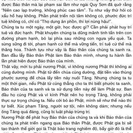
được Báo thân mà lại phạm sai lầm như ngài Quy Sơn đã quở rằng
“Niên cao lạp trưởng, không phúc cao tâm”. Tu như vậy thử hỏi có
xấu hổ hay không. Phần phát triển nội tâm không có, phước đức trí
tuệ không có, chỉ có “Thọ dụng ân phồn, thí lợi nùng hậu!”.
Chúng ta tu một ngày, một giờ, học được gì? Cần phải phát huy trí
tuệ và đức hạnh. Phật khuyên chúng ta dũng mãnh tinh tấn trên con
đường phạm hạnh, bỏ lại phía sau những con ngựa yếu què. Ta
sừng sững đi tới, phạm hạnh cứ thế mà vững tiến, trí tuệ cứ thế mà
thăng hoa. Thành tựu như vậy là Báo thân của chúng ta sanh ra.
Ban đầu lấy Báo thân Phật làm Báo thân mình, nhưng tu hành lần
lần phát hiện được Báo thân của mình.
Thật vậy, mới tu phải nương Phật, vì không nương Phật thì không ai
cúng dường mình. Phật tử đến chùa cúng dường, đặt tiền vào thùng
phước sương để chùa lấy tiền này nuôi Tăng. Nhưng chúng ta tu
một thời gian, nếu Phật tử cúng thẳng cho ta thì biết phước ta sanh,
Báo thân của ta sanh và ta sử dụng tiền này để làm Phật sự. Ban
đầu họ cúng Phật và vì kính Phật nên họ trọng Tăng, không phải
thực sự trọng chúng ta. Nếu cởi bỏ áo Phật, mình sẽ như thế nào thì
tự biết. Xúc phạm Tăng, người sợ tội, nên không dám; nhưng nếu
ông Tăng quá đáng, cũng bị luật pháp trừng trị.
Nương Phật để phát huy Báo thân của chúng ta và khi Báo thân của
chúng ta phát triển ngang qua Báo thân Phật, được Phật gia bị sẽ
tạo thành thế giới gọi là Thật báo trang nghiêm độ, bấy giờ đó là thế