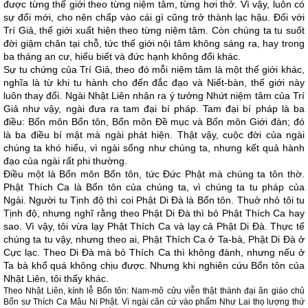
được từng thế giới theo từng niệm tâm, từng hơi thở. Vì vậy, luôn có
sự đổi mới, cho nên chấp vào cái gì cũng trở thành lạc hậu. Đối với
Trí Giả, thế giới xuất hiện theo từng niệm tâm. Còn chúng ta tu suốt
đời giậm chân tại chỗ, tức thế giới nội tâm không sáng ra, hay trong
ba tháng an cư, hiểu biết và đức hạnh không đổi khác.
Sự tu chứng của Trí Giả, theo đó mỗi niệm tâm là một thế giới khác,
nghĩa là từ khi tu hành cho đến đắc đạo và Niết-bàn, thế giới này
luôn thay đổi. Ngài Nhật Liên nhận ra ý tưởng Nhứt niệm tâm của Trí
Giả như vậy, ngài đưa ra tam đại bí pháp. Tam đại bí pháp là ba
điều: Bổn môn Bổn tôn, Bổn môn Đề mục và Bổn môn Giới đàn; đó
là ba điều bí mật mà ngài phát hiện. Thật vậy, cuộc đời của ngài
chúng ta khó hiểu, vì ngài sống như chúng ta, nhưng kết quả hành
đạo của ngài rất phi thường.
Điều một là Bổn môn Bổn tôn, tức Đức Phật mà chúng ta tôn thờ.
Phật Thích Ca là Bổn tôn của chúng ta, vì chúng ta tu pháp của
Ngài. Người tu Tịnh độ thì coi Phật Di Đà là Bổn tôn. Thuở nhỏ tôi tu
Tịnh độ, nhưng nghĩ rằng theo Phật Di Đà thì bỏ Phật Thích Ca hay
sao. Vì vậy, tôi vừa lạy Phật Thích Ca và lạy cả Phật Di Đà. Thực tế
chúng ta tu vậy, nhưng theo ai, Phật Thích Ca ở Ta-bà, Phật Di Đà ở
Cực lạc. Theo Di Đà mà bỏ Thích Ca thì không đành, nhưng nếu ở
Ta bà khổ quá không chịu được. Nhưng khi nghiên cứu Bổn tôn của
Nhật Liên, tôi thấy khác.
Theo Nhật Liên, kính lễ Bổn tôn: Nam-mô cửu viễn thật thành đại ân giáo chủ
Bổn sư Thích Ca Mâu Ni Phật. Vì ngài căn cứ vào phẩm Như Lai thọ lượng thứ