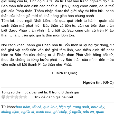
giới sống của ta, Tịnh độ của ta. Và từ Thật báo trang nghiêm độ của
Báo thân tiến đến đỉnh cao nhất là Tịch Quang chơn cảnh, đó là thế
giới của Pháp thân. Thâm nhập được thế giới này thì hiện hữu sanh
thân của hành giả mới có khả năng giáo hóa chúng sanh.
Tóm lại, theo ngài Nhật Liên, trải qua quá trình tu hành, quán sát
sanh thân mà phát hiện Báo thân và tiến tu, căn cứ trên Báo thân
biết được Pháp thân vĩnh hằng bất tử. Sau cùng căn cứ trên Pháp
thân tu là tu trên gốc gọi là Bổn môn Bổn tôn.
Nói cách khác, hành giả Pháp hoa tu Bổn môn là lội ngược dòng, từ
thế giới vật chất tiến vào thế giới tâm linh, vào thiền định để phát
hiện ra Bổn tôn của chúng ta là Pháp thân Phật vĩnh hằng bất tử,
theo đó chúng ta từng bước phát huy Báo thân của mình đến mức
viên mãn sẽ kết thành Pháp thân như Phật.
HT.Thích Trí Quảng
Nguồn tin:
(GNO)
Tổng số điểm của bài viết là: 0 trong 0 đánh giá
Click để đánh giá bài viết
Từ khóa:
bao hàm
,
tất cả
,
quá khứ
,
hiện tại
,
trong suốt
,
như vậy
,
khẳng định
,
nghĩa là
,
minh họa
,
ghi chép
,
ý nghĩa
,
sâu xa
,
quan