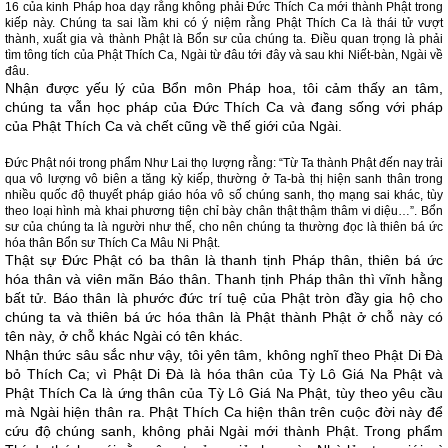
16 của kinh
Pháp hoa
dạy rằng không phải Đức Thích Ca mới thành Phật trong
kiếp này. Chúng ta sai lầm khi có ý niệm rằng Phật Thích Ca là thái tử vượt
thành, xuất gia và thành Phật là Bổn sư của chúng ta. Điều quan trọng là phải
tìm tông tích của Phật Thích Ca, Ngài từ đâu tới đây và sau khi Niết-bàn, Ngài về
đâu.
Nhận được yếu lý của Bổn môn Pháp hoa, tôi cảm thấy an tâm,
chúng ta vẫn học pháp của Đức Thích Ca và đang sống với pháp
của Phật Thích Ca và chết cũng về thế giới của Ngài.
Đức Phật nói trong phẩm Như Lai thọ lượng rằng: “Từ Ta thành Phật đến nay trải
qua vô lượng vô biên a tăng kỳ kiếp, thường ở Ta-bà thị hiện sanh thân trong
nhiều quốc độ thuyết pháp giáo hóa vô số chúng sanh, thọ mạng sai khác, tùy
theo loại hình mà khai phương tiện chỉ bày chân thật thậm thâm vi diệu…”. Bổn
sư của chúng ta là người như thế, cho nên chúng ta thường đọc là thiên bá ức
hóa thân Bổn sư Thích Ca Mâu Ni Phật.
Thật sự Đức Phật có ba thân là thanh tịnh Pháp thân, thiên bá ức
hóa thân và viên mãn Báo thân. Thanh tịnh Pháp thân thì vĩnh hằng
bất tử. Báo thân là phước đức trí tuệ của Phật tròn đầy gia hộ cho
chúng ta và thiên bá ức hóa thân là Phật thành Phật ở chỗ này có
tên này, ở chỗ khác Ngài có tên khác.
Nhận thức sâu sắc như vậy, tôi yên tâm, không nghĩ theo Phật Di Đà
bỏ Thích Ca; vì Phật Di Đà là hóa thân của Tỳ Lô Giá Na Phật và
Phật Thích Ca là ứng thân của Tỳ Lô Giá Na Phật, tùy theo yêu cầu
mà Ngài hiện thân ra. Phật Thích Ca hiện thân trên cuộc đời này để
cứu độ chúng sanh, không phải Ngài mới thành Phật. Trong phẩm