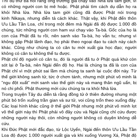
Thí dụ thứ ba nói rằng ông trưởng giả chạy vào Nhà lửa tam giới, vì
có những người con bị mê hoặc. Phật phải tìm cách dụ dẫn họ ra
khỏi Nhà lửa. Nhà lửa tam giới cũng đã được Phật nói trong
kinh Nikaya, nhưng diễn tả cách khác. Thật vậy, khi Phật đến thôn
Ưu Lầu Tần Loa, chỉ trong một đêm mà Ngài đã độ được 1.000 đồ
chúng, tức những người con ham vui chạy vào Ta-bà. Gốc của họ là
con của Phật đã tu rồi, nên sanh vào Ta-bà, họ vẫn tu; nhưng vì
không gặp Phật lãnh đạo, họ phải theo ngoại đạo tu cách này cách
khác. Cũng như chúng ta có căn tu mới xuất gia học đạo; người
không có căn tu không thể tu được.
Phật chỉ độ người có căn tu, đó là người đã tu ở Phật quá khứ còn
sót lại ở Ta-bà, nên Ngài đến độ họ. Hai là chúng ta đã là con của
Phật chỉ vì một phút sai lầm mà chúng ta sanh lại cuộc đời này. Từ
thế giới không sanh tử, tức ở chơn tánh, nhưng một phút vô minh là
“ngu đột xuất” mới sanh vào thế giới này và mang thân ngũ uẩn, bị
nó chi phối. Phật thương mới cứu chúng ta ra khỏi Nhà lửa.
Trong truyện Tây du diễn tả rằng đồng tử ở thiên đường nhưng một
phút bỏ trốn xuống trần gian và sư tử, voi cũng trốn theo xuống đây.
Các loại hình khác cũng ở thế giới Phật nhưng một phút vô minh lọt
vô thế giới này thì Phật phải vô đây cứu và Ngài cũng chỉ cứu được
những người này thôi, còn những người không có duyên không dễ
cứu.
Khi Đức Phật mới đắc đạo, từ Lộc Uyển, Ngài đến thôn Ưu Lầu Tần
Loa độ được 1.000 người xuất gia và khi xuống Vương Xá, Phật độ