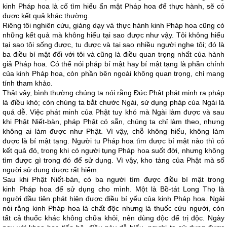
kinh Pháp hoa là cố tìm hiểu ẩn mật Pháp hoa để thực hành, sẽ có
được kết quả khác thường.
Riêng tôi nghiên cứu, giảng dạy và thực hành kinh Pháp hoa cũng có
những kết quả mà không hiểu tại sao được như vậy. Tôi không hiểu
tại sao tôi sống được, tu được và tại sao nhiều người nghe tôi; đó là
ba điều bí mật đối với tôi và cũng là điều quan trọng nhất của hành
giả Pháp hoa. Có thể nói pháp bí mật hay bí mật tạng là phần chính
của kinh Pháp hoa, còn phần bên ngoài không quan trọng, chỉ mang
tính tham khảo.
Thật vậy, bình thường chúng ta nói rằng Đức Phật phát minh ra pháp
là điều khó; còn chúng ta bắt chước Ngài, sử dụng pháp của Ngài là
quá dễ. Việc phát minh của Phật tuy khó mà Ngài làm được và sau
khi Phật Niết-bàn, pháp Phật có sẵn, chúng ta chỉ làm theo, nhưng
không ai làm được như Phật. Vì vậy, chỗ không hiểu, không làm
được là bí mật tạng. Người tu Pháp hoa tìm được bí mật nào thì có
kết quả đó, trong khi có người tụng Pháp hoa suốt đời, nhưng không
tìm được gì trong đó để sử dụng. Vì vậy, kho tàng của Phật mà số
người sử dụng được rất hiếm.
Sau khi Phật Niết-bàn, có ba người tìm được điều bí mật trong
kinh Pháp hoa để sử dụng cho mình. Một là Bồ-tát Long Thọ là
người đầu tiên phát hiện được điều bí yếu của kinh Pháp hoa. Ngài
nói rằng kinh Pháp hoa là chất độc nhưng là thuốc cứu người, còn
tất cả thuốc khác không chữa khỏi, nên dùng độc để trị độc. Ngày