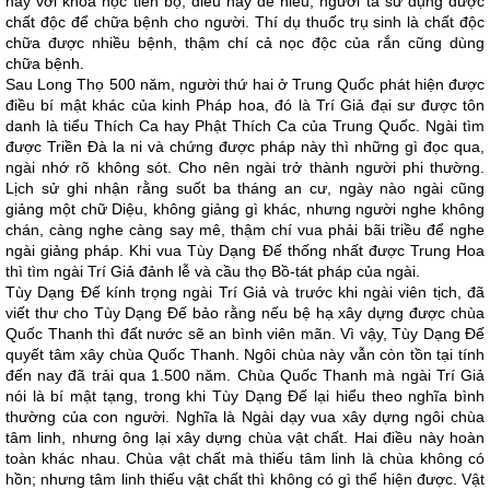
nay với khoa học tiến bộ, điều này dễ hiểu, người ta sử dụng được
chất độc để chữa bệnh cho người. Thí dụ thuốc trụ sinh là chất độc
chữa được nhiều bệnh, thậm chí cả nọc độc của rắn cũng dùng
chữa bệnh.
Sau Long Thọ 500 năm, người thứ hai ở Trung Quốc phát hiện được
điều bí mật khác của kinh Pháp hoa, đó là Trí Giả đại sư được tôn
danh là tiểu Thích Ca hay Phật Thích Ca của Trung Quốc. Ngài tìm
được Triền Đà la ni và chứng được pháp này thì những gì đọc qua,
ngài nhớ rõ không sót. Cho nên ngài trở thành người phi thường.
Lịch sử ghi nhận rằng suốt ba tháng an cư, ngày nào ngài cũng
giảng một chữ Diệu, không giảng gì khác, nhưng người nghe không
chán, càng nghe càng say mê, thậm chí vua phải bãi triều để nghe
ngài giảng pháp. Khi vua Tùy Dạng Đế thống nhất được Trung Hoa
thì tìm ngài Trí Giả đảnh lễ và cầu thọ Bồ-tát pháp của ngài.
Tùy Dạng Đế kính trọng ngài Trí Giả và trước khi ngài viên tịch, đã
viết thư cho Tùy Dạng Đế bảo rằng nếu bệ hạ xây dựng được chùa
Quốc Thanh thì đất nước sẽ an bình viên mãn. Vì vậy, Tùy Dạng Đế
quyết tâm xây chùa Quốc Thanh. Ngôi chùa này vẫn còn tồn tại tính
đến nay đã trải qua 1.500 năm. Chùa Quốc Thanh mà ngài Trí Giả
nói là bí mật tạng, trong khi Tùy Dạng Đế lại hiểu theo nghĩa bình
thường của con người. Nghĩa là Ngài dạy vua xây dựng ngôi chùa
tâm linh, nhưng ông lại xây dựng chùa vật chất. Hai điều này hoàn
toàn khác nhau. Chùa vật chất mà thiếu tâm linh là chùa không có
hồn; nhưng tâm linh thiếu vật chất thì không có gì thể hiện được. Vật