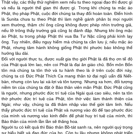
Thật vậy, các thầy thử nghiệm xem nếu tu theo ngoại đạo thì được gì
và nếu là người thế gian thì được gì. Trong khi chúng ta mặc áo
Phật, thọ pháp Phật, cuộc đời chúng ta thay đổi hoàn toàn. Điển hình
là Sunita chưa tu theo Phật thì làm nghề gánh phân bị mọi người
xem thường, thậm chí ông cũng không được phép nhìn trưởng giả,
nếu lỡ trông thấy trưởng giả cũng bị đánh đập. Nhưng khi ông mặc
áo Phật, tu trong pháp Phật thì vua Ba Tư Nặc cũng phải kính lạy
ông. Tuy nhiên, điều nguy hiểm mà chúng ta cần lưu ý, nếu mặc áo
Phật, nhưng tâm hành không giống Phật thì phước báo không thể
hưởng lâu dài.
Đối với người thực tu, được xuất gia thọ giới Phật là đã thọ ơn tế độ
của Phật quá lớn lao, nên coi Phật là đại ân giáo chủ. Bổn môn Bổn
tôn mà chúng ta tôn thờ và tu hành theo là ở trên cuộc đời này,
chúng ta có Đức Phật Thích Ca mang thân tứ đại ngũ uẩn đã Niết-
bàn, nhưng còn lưu lại xá-lợi và tôn tượng. Nhưng xa hơn, đối tượng
niềm tin của chúng ta đặt ở Báo thân viên mãn Phật. Đức Phật cũng
là người, nhưng phước đức trí tuệ của Ngài quá cao siêu, nên ta tôn
thờ phước đức trí tuệ của Phật, tôn thờ việc làm thánh thiện của
Ngài; như vậy, chúng ta đã thâm nhập vào thế giới tâm linh. Nếu
thấy phước đức trí tuệ của Phật và nương vào đó để tạo phước đức
của mình và nương vào kinh điển để phát huy trí tuệ của mình, thì
Báo thân của mình lần lần sẽ thăng hoa.
Người tu có kết quả thì Báo thân Bồ-tát sanh ra, nên người quý trọng
sự hiểu biết và đạo đức của họ. Còn tu lâu nhưng không phát triển