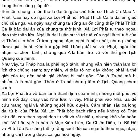
Long thiên cũng giúp đỡ.
Bổn tôn chúng ta tôn thờ là đại ân giáo chủ Bổn sư Thích Ca Mâu Ni
Phật. Câu này do ngài Xá Lợi Phất nói. Phật Thích Ca là đại ân giáo
chủ của ngài và ngày nay chúng ta sống an ổn cũng thấy Phật Thích
Ca là bậc đại ân của chúng ta thờ kính. Xá Lợi Phất tu theo ngoại
đạo thờ thần lửa. Ngài là đại Luận sư vì trí tuệ của ngài là trí tuệ của
vị Thánh La-hán. Ở trong ngoại đạo, ngài là bậc nhất, nhưng không
được giải thoát. Đến khi gặp Mã Thắng dắt về với Phật, ngài liền
nhận ra chơn tánh, chứng quả A-la-hán, trở về với thế giới Tịch
Quang của mình.
Như vậy, tu Pháp hoa là phải ngộ tánh, nhưng vẫn hiện thân làm lợi
ích cho chúng sanh; tuy nhiên, vì thấu tỏ nơi đây không phải là thế
giới của ta, nên hành giả không bị mất gốc. Còn ở Ta-bà mà bị
nhiễm ô là mất gốc. Thân ở Ta-bà nhưng tâm ở Tịch Quang chơn
cảnh.
Xá Lợi Phất trở về bản tánh thanh tịnh của mình, nhưng một phút vô
minh nổi dậy, chạy vào Nhà lửa; vì vậy, Phật phải vào Nhà lửa để
cứu mạng ngài và những người hữu duyên. Cảm nhận sâu xa lòng
đại từ bi của Phật, Xá Lợi Phất bộc bạch rằng nếu không có Phật
cứu độ, con theo ngoại đạo tu vất vả rất nhiều, nhưng khổ vẫn hoàn
khổ. Và bốn vị A-la-hán là Mục Kiền Liên, Ca Chiên Diên, Tu Bồ Đề
và Phú Lâu Na cũng thổ lộ rằng suốt đời các ngài tu theo ngoại đạo,
nhưng chỉ hưởng được cái giá nửa ngày.