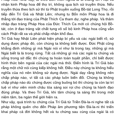
nhận kinh Pháp hoa để thọ trì, không qua lịch sử truyền thừa. Nếu
truyền thừa theo lịch sử thì từ Phật truyền xuống Bồ-tát Long Thọ, rồi
tiếp đến Trí Giả và Nhật Liên; nhưng tu Bổn môn Pháp hoa là đi
thẳng tới đạo tràng của Phật Thích Ca tham dự, nghe pháp. Và thâm
nhập đạo tràng Pháp Hoa của Đức Thích Ca mới có chúng hội Bồ-
tát, còn ở đạo tràng vật chất tụng vô số bộ kinh Pháp hoa cũng vẫn
cách Phật rất xa và phải chấp nhận khổ đau.
Trí Giả hay Nhật Liên phát hiện pháp bí yếu và các ngài biết rõ, sử
dụng được pháp đó, còn chúng ta không biết được. Đức Phật cũng
khẳng định những gì mà Ngài nói ví như lá trong tay, những gì mà
Ngài biết là lá trong rừng. Tất cả những gì mà các ngài tu chứng và
sống trong sở đắc thì chúng ta hoàn toàn tuyệt phần, chỉ biết được
hình thức bên ngoài của các ngài mà thôi. Điển hình là Trí Giả bảo
rằng một chữ nói cùng kiếp không hết. Điều này chúng ta không hiểu
nghĩa của nó nên không sử dụng được. Ngài dạy rằng không nên
chấp pháp nào, vì tất cả các pháp luôn biến đổi. Chúng ta không
chấp pháp nào dù chứng được cũng buông bỏ thì chúng ta còn lại trí
tuệ ví như viên minh châu tỏa sáng soi rọi cho chúng ta hành đạo
đúng pháp. Và theo Trí Giả, khi tâm chúng ta sáng thì trong một
niệm tâm, ba ngàn thế giới hiện ra.
Như vậy, quá trình tu chứng của Trí Giả từ Triền Đà-la-ni nghe tất cả
pháp không quên cho đến Pháp âm phương tiện Đà-la-ni thì triển
khai pháp cả đời không hết và tu chứng sau cùng của ngài là có