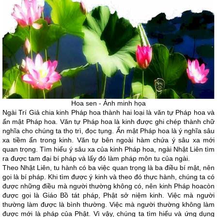
Hoa sen - Ảnh minh họa
Ngài Trí Giả chia kinh Pháp hoa thành hai loại là văn tự Pháp hoa và
ẩn mật Pháp hoa. Văn tự Pháp hoa là kinh được ghi chép thành chữ
nghĩa cho chúng ta thọ trì, đọc tụng. Ẩn mật Pháp hoa là ý nghĩa sâu
xa tiềm ẩn trong kinh. Văn tự bên ngoài hàm chứa ý sâu xa mới
quan trọng. Tìm hiểu ý sâu xa của kinh Pháp hoa, ngài Nhật Liên tìm
ra được tam đại bí pháp và lấy đó làm pháp môn tu của ngài.
Theo Nhật Liên, tu hành có ba việc quan trọng là ba điều bí mật, nên
gọi là bí pháp. Khi tìm được ý kinh và theo đó thực hành, chúng ta có
được những điều mà người thường không có, nên kinh Pháp hoacòn
được gọi là Giáo Bồ tát pháp, Phật sở niệm kinh. Việc mà người
thường làm được là bình thường. Việc mà người thường không làm
được mới là pháp của Phật. Vì vậy, chúng ta tìm hiểu và ứng dụng