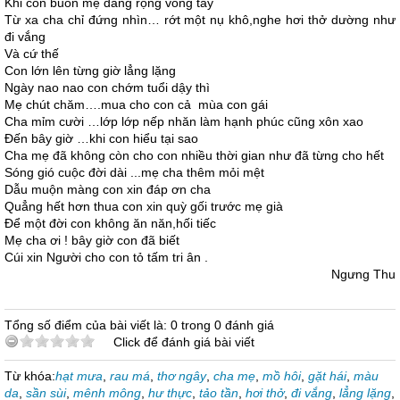
Khi con buồn mẹ dang rộng vòng tay
Từ xa cha chỉ đứng nhìn… rớt một nụ khô,nghe hơi thở dường như
đi vắng
Và cứ thế
Con lớn lên từng giờ lẳng lặng
Ngày nao nao con chớm tuổi dậy thì
Mẹ chút chăm….mua cho con cả mùa con gái
Cha mỉm cười …lớp lớp nếp nhăn làm hạnh phúc cũng xôn xao
Đến bây giờ …khi con hiểu tại sao
Cha mẹ đã không còn cho con nhiều thời gian như đã từng cho hết
Sóng gió cuộc đời dài ...mẹ cha thêm mỏi mệt
Dẫu muộn màng con xin đáp ơn cha
Quẳng hết hơn thua con xin quỳ gối trước mẹ già
Để một đời con không ăn năn,hối tiếc
Mẹ cha ơi ! bây giờ con đã biết
Cúi xin Người cho con tỏ tấm tri ân .
Ngưng Thu
Tổng số điểm của bài viết là: 0 trong 0 đánh giá
Click để đánh giá bài viết
Từ khóa:
hạt mưa
,
rau má
,
thơ ngây
,
cha mẹ
,
mồ hôi
,
gặt hái
,
màu
da
,
sần sùi
,
mênh mông
,
hư thực
,
tảo tần
,
hơi thở
,
đi vắng
,
lẳng lặng
,