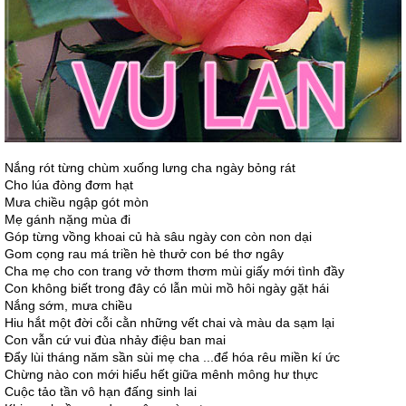
Nắng rót từng chùm xuống lưng cha ngày bỏng rát
Cho lúa đòng đơm hạt
Mưa chiều ngập gót mòn
Mẹ gánh nặng mùa đi
Góp từng vồng khoai củ hà sâu ngày con còn non dại
Gom cọng rau má triền hè thưở con bé thơ ngây
Cha mẹ cho con trang vở thơm thơm mùi giấy mới tình đầy
Con không biết trong đây có lẫn mùi mồ hôi ngày gặt hái
Nắng sớm, mưa chiều
Hiu hắt một đời cỗi cằn những vết chai và màu da sạm lại
Con vẫn cứ vui đùa nhảy điệu ban mai
Đẩy lùi tháng năm sần sùi mẹ cha ...để hóa rêu miền kí ức
Chừng nào con mới hiểu hết giữa mênh mông hư thực
Cuộc tảo tần vô hạn đấng sinh lai