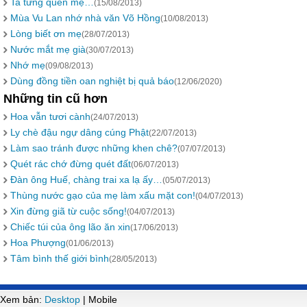
Ta từng quên mẹ…
(15/08/2013)
Mùa Vu Lan nhớ nhà văn Võ Hồng
(10/08/2013)
Lòng biết ơn mẹ
(28/07/2013)
Nước mắt mẹ già
(30/07/2013)
Nhớ mẹ
(09/08/2013)
Dùng đồng tiền oan nghiệt bị quả báo
(12/06/2020)
Những tin cũ hơn
Hoa vẫn tươi cành
(24/07/2013)
Ly chè đậu ngự dâng cúng Phật
(22/07/2013)
Làm sao tránh được những khen chê?
(07/07/2013)
Quét rác chớ đừng quét đất
(06/07/2013)
Ðàn ông Huế, chàng trai xa lạ ấy…
(05/07/2013)
Thùng nước gạo của mẹ làm xấu mặt con!
(04/07/2013)
Xin đừng giã từ cuộc sống!
(04/07/2013)
Chiếc túi của ông lão ăn xin
(17/06/2013)
Hoa Phượng
(01/06/2013)
Tâm bình thế giới bình
(28/05/2013)
Xem bản:
Desktop
| Mobile