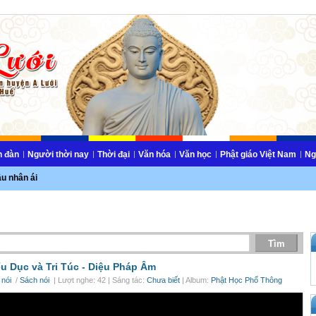
n đàn
Người thời nay
Thời đại
Văn hóa
Văn học
Phật giáo Việt Nam
Ng
ầu nhân ái
u Dục và Tri Túc -
Diệu Pháp Âm
 nói
/
Sách nói
| Lượt nghe: 42 | Sáng tác:
Chưa biết
| Album:
Phật Học Phổ Thông