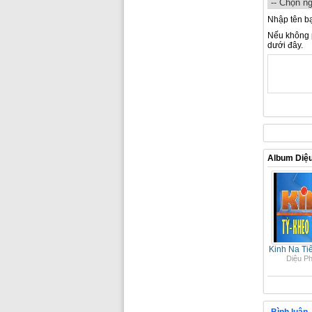
Nhập tên b
Nếu không p
dưới đây.
Album Diệ
Kinh Na Ti
Diệu P