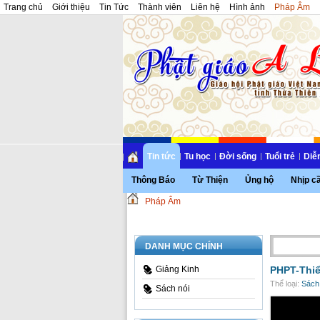
Trang chủ
Giới thiệu
Tin Tức
Thành viên
Liên hệ
Hình ảnh
Pháp Âm
Tin tức
Tu học
Đời sống
Tuổi trẻ
Diễ
Thông Báo
Từ Thiện
Ủng hộ
Nhịp c
Pháp Âm
DANH MỤC CHÍNH
Giảng Kinh
PHPT-Thiể
Thể loại:
Sách
Sách nói