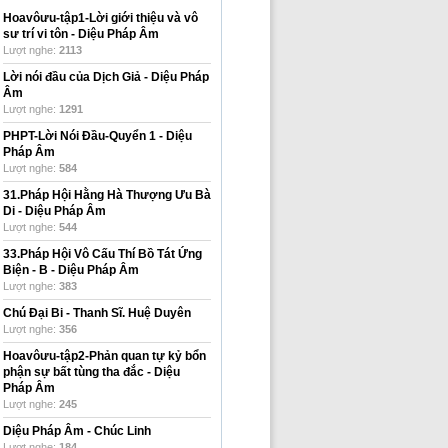
Hoavôưu-tập1-Lời giới thiệu và vô
sư trí vi tôn
-
Diệu Pháp Âm
Lượt nghe:
2113
Lời nói đầu của Dịch Giả
-
Diệu Pháp
Âm
Lượt nghe:
1291
PHPT-Lời Nói Đầu-Quyển 1
-
Diệu
Pháp Âm
Lượt nghe:
584
31.Pháp Hội Hằng Hà Thượng Ưu Bà
Di
-
Diệu Pháp Âm
Lượt nghe:
544
33.Pháp Hội Vô Cấu Thí Bồ Tát Ứng
Biện - B
-
Diệu Pháp Âm
Lượt nghe:
383
Chú Đại Bi
-
Thanh Sĩ. Huệ Duyên
Lượt nghe:
356
Hoavôưu-tập2-Phản quan tự kỷ bổn
phận sự bất tùng tha đắc
-
Diệu
Pháp Âm
Lượt nghe:
245
Diệu Pháp Âm
-
Chúc Linh
Lượt nghe:
184