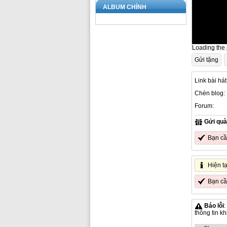
ALBUM CHÍNH
Loading the p
Gửi tặng
Link bài hát
Chèn blog:
Forum:
Gửi quà
Bạn c
Hiện t
Bạn c
Báo lỗi
:
thông tin k