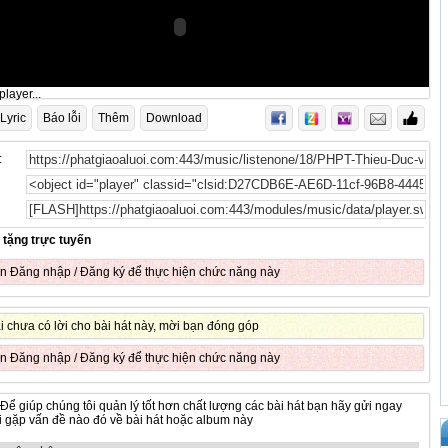
layer...
Lyric
Báo lỗi
Thêm
Download
:
 tặng trực tuyến
ần
Đăng nhập
/
Đăng ký
để thực hiện chức năng này
ại chưa có lời cho bài hát này, mời bạn đóng góp
ần
Đăng nhập
/
Đăng ký
để thực hiện chức năng này
 Để giúp chúng tôi quản lý tốt hơn chất lượng các bài hát bạn hãy gửi ngay
hi gặp vấn đề nào đó về bài hát hoặc album này