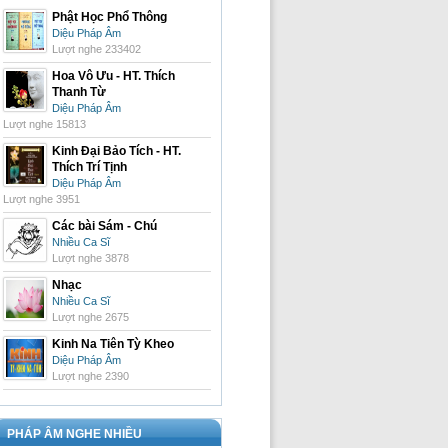
Phật Học Phổ Thông
Diệu Pháp Âm
Lượt nghe 233402
Hoa Vô Ưu - HT. Thích
Thanh Từ
Diệu Pháp Âm
Lượt nghe 15813
Kinh Đại Bảo Tích - HT.
Thích Trí Tịnh
Diệu Pháp Âm
Lượt nghe 3951
Các bài Sám - Chú
Nhiều Ca Sĩ
Lượt nghe 3878
Nhạc
Nhiều Ca Sĩ
Lượt nghe 2675
Kinh Na Tiên Tỳ Kheo
Diệu Pháp Âm
Lượt nghe 2390
PHÁP ÂM NGHE NHIỀU