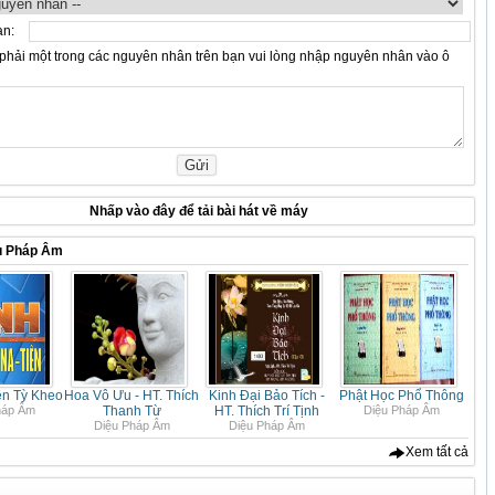
ạn:
hải một trong các nguyên nhân trên bạn vui lòng nhập nguyên nhân vào ô
Nhấp vào
đây
để tải bài hát về máy
u Pháp Âm
ên Tỳ Kheo
Hoa Vô Ưu - HT. Thích
Kinh Đại Bảo Tích -
Phật Học Phổ Thông
háp Âm
Thanh Từ
HT. Thích Trí Tịnh
Diệu Pháp Âm
Diệu Pháp Âm
Diệu Pháp Âm
Xem tất cả