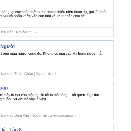
 tràng tại các chùa mở ra cho thanh thiếu niên tham dự, gọi là “khóa
m vui và phấn khởi, vẫn còn một vài ưu tư cần chia sẻ…...
i viết: | Nguồn tin : -/-
 Người
i trong máu người cùng đỏ. Không có giai cấp khi trong nước mắt
ài viết: Thiện Châu | Nguồn tin : -/-
xuân
c mấy lá thư của một người rất lạ mà cũng… rất quen. Đọc thư,
 buồn. Sự đời nó vậy là vậy!...
bài viết: Diệu Kim | Nguồn tin : www.giacngo.vn
 lá - Tập 8