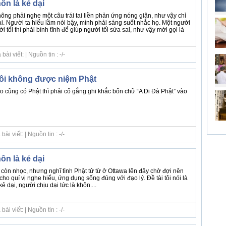
ôn là kẻ dại
ng phải nghe một câu trái tai liền phản ứng nóng giận, như vậy chỉ
i. Người ta hiểu lầm nói bậy, mình phải sáng suốt nhắc họ. Một người
 tối thì phải bình tĩnh để giúp người tối sửa sai, như vậy mới gọi là
i viết: | Nguồn tin : -/-
ôi không được niệm Phật
o cũng có Phật thì phải cố gắng ghi khắc bốn chữ “A Di Đà Phật” vào
i viết: | Nguồn tin : -/-
ôn là kẻ dại
còn nhọc, nhưng nghĩ tình Phật tử từ ở Ottawa lên đây chờ đợi nên
 cho quí vị nghe hiểu, ứng dụng sống đúng với đạo lý. Đề tài tôi nói là
 dại, người chịu dại tức là khôn....
i viết: | Nguồn tin : -/-