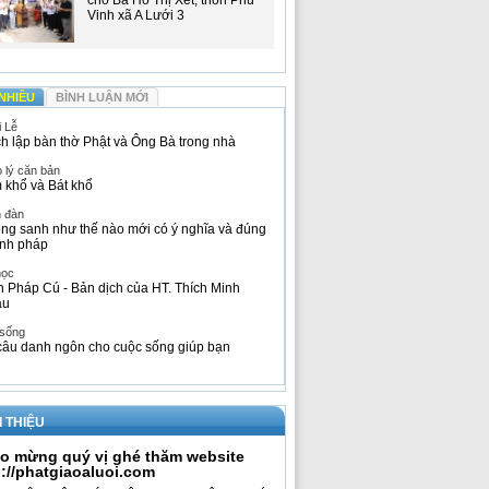
cho Bà Hồ Thị Xết, thôn Phú
Vinh xã A Lưới 3
NHIỀU
BÌNH LUẬN MỚI
i Lễ
h lập bàn thờ Phật và Ông Bà trong nhà
 lý căn bản
 khổ và Bát khổ
n đàn
ng sanh như thế nào mới có ý nghĩa và đúng
nh pháp
học
h Pháp Cú - Bản dịch của HT. Thích Minh
âu
 sống
câu danh ngôn cho cuộc sống giúp bạn
I THIỆU
o mừng quý vị ghé thăm website
p://phatgiaoaluoi.com