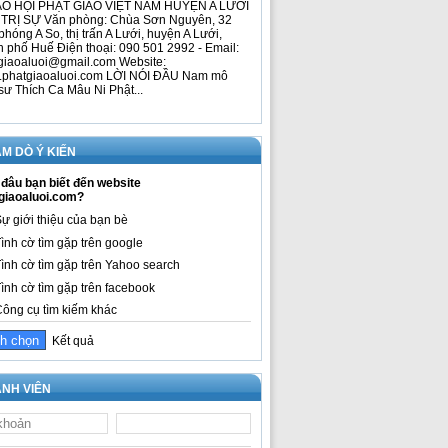
O HỘI PHẬT GIÁO VIỆT NAM HUYỆN A LƯỚI
TRỊ SỰ Văn phòng: Chùa Sơn Nguyên, 32
phóng A So, thị trấn A Lưới, huyện A Lưới,
h phố Huế Điện thoại: 090 501 2992 - Email:
giaoaluoi@gmail.com Website:
phatgiaoaluoi.com LỜI NÓI ĐẦU Nam mô
sư Thích Ca Mâu Ni Phật...
M DÒ Ý KIẾN
đâu bạn biết đến website
giaoaluoi.com?
ự giới thiệu của bạn bè
ình cờ tìm gặp trên google
ình cờ tìm gặp trên Yahoo search
ình cờ tìm gặp trên facebook
ông cụ tìm kiếm khác
Kết quả
NH VIÊN