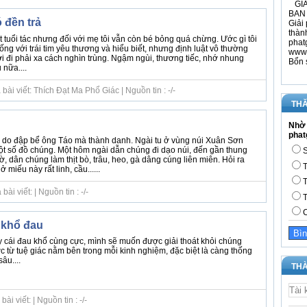
GIÁ
BAN 
 đền trả
Giải 
thàn
t tuổi tác nhưng đối với mẹ tôi vẫn còn bé bỏng quá chừng. Ước gì tôi
phat
g với trái tim yêu thương và hiểu biết, nhưng định luật vô thường
www.
i đi phải xa cách nghìn trùng. Ngậm ngùi, thương tiếc, nhớ nhung
Bổn 
nữa....
ài viết: Thích Đạt Ma Phổ Giác | Nguồn tin : -/-
THĂ
Nhờ 
phat
 do đập bể ông Táo mà thành danh. Ngài tu ở vùng núi Xuân Sơn
t số đồ chúng. Một hôm ngài dẫn chúng đi dạo núi, đến gần thung
S
ờ, dân chúng làm thịt bò, trâu, heo, gà dâng cúng liên miên. Hỏi ra
T
 miếu này rất linh, cầu......
T
i viết: | Nguồn tin : -/-
T
C
 khổ đau
y cái đau khổ cùng cực, mình sẽ muốn được giải thoát khỏi chúng
 từ tuệ giác nằm bên trong mỗi kinh nghiệm, đặc biệt là càng thống
âu....
THÀ
i viết: | Nguồn tin : -/-