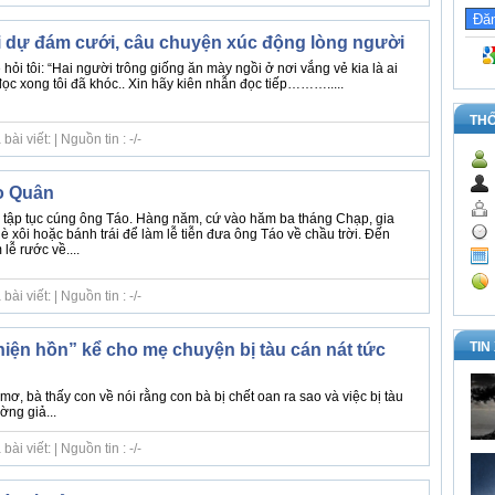
i dự đám cưới, câu chuyện xúc động lòng người
hỏi tôi: “Hai người trông giống ăn mày ngồi ở nơi vắng vẻ kia là ai
 xong tôi đã khóc.. Xin hãy kiên nhẫn đọc tiếp……….....
TH
i viết: | Nguồn tin : -/-
o Quân
 tập tục cúng ông Táo. Hàng năm, cứ vào hăm ba tháng Chạp, gia
 xôi hoặc bánh trái để làm lễ tiễn đưa ông Táo về chầu trời. Đến
lễ rước về....
i viết: | Nguồn tin : -/-
TIN
“hiện hồn” kể cho mẹ chuyện bị tàu cán nát tức
mơ, bà thấy con về nói rằng con bà bị chết oan ra sao và việc bị tàu
ờng giả...
i viết: | Nguồn tin : -/-