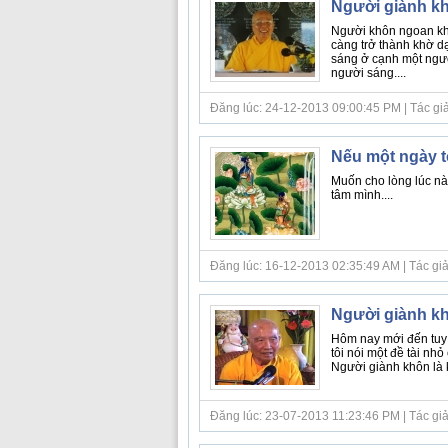
Người giành kh
Người khôn ngoan khô
càng trở thành khờ dạ
sáng ở cạnh một người
người sáng....
Đăng lúc: 24-12-2013 09:00:45 PM | Tác giả bà
Nếu một ngày t
Muốn cho lòng lúc nà
tâm mình....
Đăng lúc: 16-12-2013 02:35:49 AM | Tác giả bà
Người giành kh
Hôm nay mới đến tuy 
tôi nói một đề tài nhỏ
Người giành khôn là kẻ
Đăng lúc: 23-07-2013 11:23:46 PM | Tác giả bà