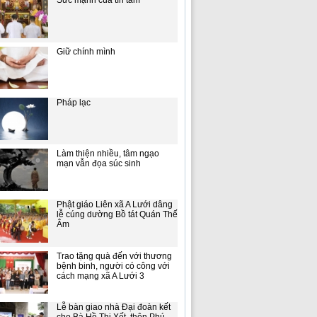
Sức mạnh của tín tâm
Giữ chính mình
Pháp lạc
Làm thiện nhiều, tâm ngạo
mạn vẫn đọa súc sinh
Phật giáo Liên xã A Lưới dâng
lễ cúng dường Bồ tát Quán Thế
Âm
Trao tặng quà đến với thương
bệnh binh, người có công với
cách mạng xã A Lưới 3
Lễ bàn giao nhà Đại đoàn kết