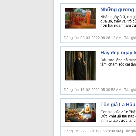
Những gương m
Nhân ngày 8-3, xin gi
qua đó, thấy vai trò c
hơn hai ngàn năm trướ
Đăng lúc: 08-03-2022 08:26:12 AM | Tác giả bà
Hãy đẹp ngay t
Dẫu sao, ông bà mình
tâm, chăm sóc cái tâm 
Đăng lúc: 15-02-2021 05:39:58 AM | Tác giả 
Tôn giả La Hầu 
Con trai của đức Phật
Đức Phật đã thu nạp 
trình tu tập trước tăn
Đăng lúc: 22-11-2019 05:28:00 AM | Tác giả bà