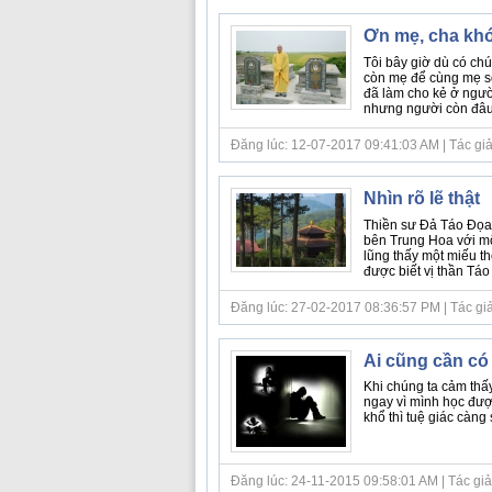
Ơn mẹ, cha khó
Tôi bây giờ dù có chú
còn mẹ để cùng mẹ sốn
đã làm cho kẻ ở ngườ
nhưng người còn đâu 
Đăng lúc: 12-07-2017 09:41:03 AM | Tác giả b
Nhìn rõ lẽ thật
Thiền sư Đả Táo Đọa
bên Trung Hoa với mộ
lũng thấy một miếu th
được biết vị thần Táo ở
Đăng lúc: 27-02-2017 08:36:57 PM | Tác giả bà
Ai cũng cần có
Khi chúng ta cảm thấ
ngay vì mình học được
khổ thì tuệ giác càng s
Đăng lúc: 24-11-2015 09:58:01 AM | Tác giả bà