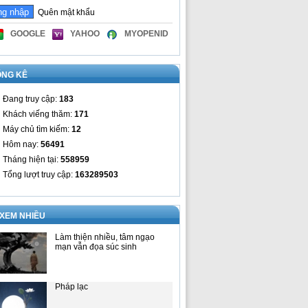
Quên mật khẩu
GOOGLE
YAHOO
MYOPENID
ỐNG KÊ
Đang truy cập:
183
Khách viếng thăm:
171
Máy chủ tìm kiếm:
12
Hôm nay:
56491
Tháng hiện tại:
558959
Tổng lượt truy cập:
163289503
 XEM NHIỀU
Làm thiện nhiều, tâm ngạo
mạn vẫn đọa súc sinh
Pháp lạc