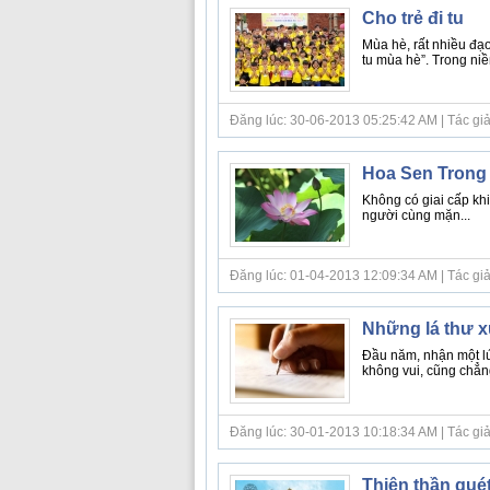
Cho trẻ đi tu
Mùa hè, rất nhiều đạo
tu mùa hè”. Trong niề
Đăng lúc: 30-06-2013 05:25:42 AM | Tác giả bà
Hoa Sen Trong
Không có giai cấp kh
người cùng mặn...
Đăng lúc: 01-04-2013 12:09:34 AM | Tác giả b
Những lá thư 
Đầu năm, nhận một lú
không vui, cũng chẳng
Đăng lúc: 30-01-2013 10:18:34 AM | Tác giả 
Thiên thần quét