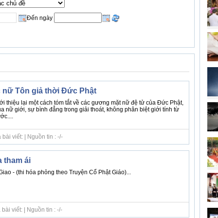
Đến ngày
nữ Tôn giả thời Đức Phật
ới thiệu lại một cách tóm tắt về các gương mặt nữ đệ tử của Đức Phật,
ủa nữ giới, sự bình đẳng trong giải thoát, không phân biệt giới tính từ
c....
i viết: | Nguồn tin : -/-
a tham ái
ao - (thi hóa phỏng theo Truyện Cổ Phật Giáo)...
i viết: | Nguồn tin : -/-