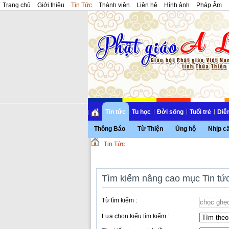
Trang chủ
Giới thiệu
Tin Tức
Thành viên
Liên hệ
Hình ảnh
Pháp Âm
Tin tức
Tu học
Đời sống
Tuổi trẻ
Diễ
Thông Báo
Từ Thiện
Ủng hộ
Nhịp c
Tin Tức
Tìm kiếm nâng cao mục Tin tứ
Từ tìm kiếm :
Lựa chọn kiểu tìm kiếm :