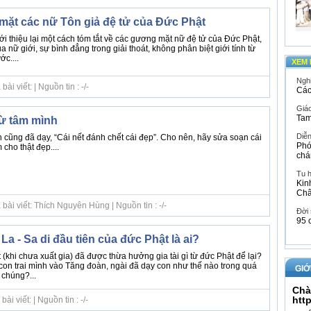
ặt các nữ Tôn giả đệ tử của Đức Phật
ới thiệu lại một cách tóm tắt về các gương mặt nữ đệ tử của Đức Phật,
ủa nữ giới, sự bình đẳng trong giải thoát, không phân biệt giới tính từ
c....
XEM 
Ngh
i viết: | Nguồn tin : -/-
Các
Giáo
Tam
ừ tâm mình
Diễ
 cũng đã dạy, “Cái nết đánh chết cái đẹp”. Cho nên, hãy sửa soạn cái
Phó
cho thật đẹp....
chá
Tu 
Kin
Ch
bài viết: Thích Nguyên Hùng | Nguồn tin : -/-
Đời
95 
La - Sa di đầu tiên của đức Phật là ai?
 (khi chưa xuất gia) đã được thừa hưởng gia tài gì từ đức Phật để lại?
con trai mình vào Tăng đoàn, ngài đã dạy con như thế nào trong quá
GIỚ
g chúng?...
Chà
htt
i viết: | Nguồn tin : -/-