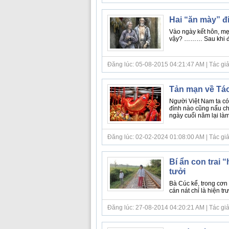
Hai “ăn mày” đ
Vào ngày kết hôn, mẹ 
vậy? ……… Sau khi đọc
Đăng lúc: 05-08-2015 04:21:47 AM | Tác giả bà
Tản mạn về Tá
Người Việt Nam ta có
đình nào cũng nấu chè
ngày cuối năm lại làm 
Đăng lúc: 02-02-2024 01:08:00 AM | Tác giả bà
Bí ẩn con trai 
tưởi
Bà Cúc kể, trong cơn 
cán nát chỉ là hiện trư
Đăng lúc: 27-08-2014 04:20:21 AM | Tác giả bà