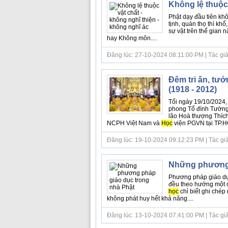
Không lệ thuộc 
Phật dạy đầu tiên khô
tịnh, quán thọ thì kh
sự vật trên thế gian 
hay Không môn....
Đăng lúc: 27-10-2024 08:11:00 PM | Tác giả b
Đêm tri ân, tư
(1918 - 2012)
Tối ngày 19/10/2024,
phong Tổ đình Tường 
lão Hoà thượng Thíc
NCPH Việt Nam và
Học
viện PGVN tại TP.HCM
Đăng lúc: 19-10-2024 09:12:23 PM | Tác giả bà
Những phương 
Phương pháp giáo dụ
đều theo hướng một c
học
chỉ biết ghi chép
không phát huy hết khả năng....
Đăng lúc: 13-10-2024 07:41:00 PM | Tác giả b