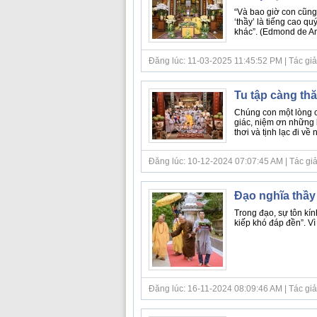
“Và bao giờ con cũng p
‘thầy’ là tiếng cao q
khác”. (Edmond de Am
Đăng lúc: 11-03-2025 11:45:52 PM | Tác giả bà
Tu tập càng thăn
Chúng con một lòng c
giác, niệm ơn những 
thơi và tịnh lạc đi về 
Đăng lúc: 10-12-2024 07:07:45 AM | Tác giả b
Đạo nghĩa thầy 
Trong đạo, sự tôn kí
kiếp khó đáp đền”. Vì 
Đăng lúc: 16-11-2024 08:09:46 AM | Tác giả b