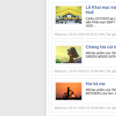
Lễ Khai mạc tr
Huế
Chiều 25/7/2025 tại
dẫn Phân ban GĐPT t
2025....
Đăng lúc: 25-07-2025 09:32:21 PM | Tác giả b
Chàng hái củi t
Một tác phẩm của Tâm
GREEN WOOD GATHERE
Đăng lúc: 18-07-2025 07:10:00 AM | Tác giả bà
Hai bà mẹ
Một tác phẩm của Tâ
MOTHERS của Ven. Ku
Đăng lúc: 05-07-2025 12:19:00 AM | Tác giả bà