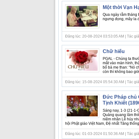
Một thời Vạn H
Qua ngày rằm tháng B
ngưng đọng, mây la đ
Đăng lúc: 20-08-2024 03:53:05 AM | Tác giả bà
Chữ hiếu
PGAL - Chúng ta thườ
mắt vào màn hình, thậ
bố bà mẹ than: “Nó ch
còn thì không bao giờ 
Đăng lúc: 15-08-2024 05:54:30 AM | Tác giả 
Đức Pháp chủ 
Tịnh Khiết (189
Sáng nay, 1-3 (21-1-
Quảng quang lâm thi
niệm nhân Lễ húy nhậ
hội Phật giáo Việt Nam, Đệ nhất Tăng thốn
Đăng lúc: 01-03-2024 01:50:36 AM | Tác giả 