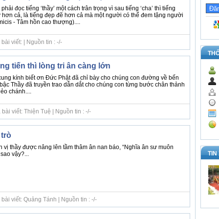
hải đọc tiếng ‘thầy’ một cách trân trọng vì sau tiếng ‘cha’ thì tiếng
uý hơn cả, là tiếng đẹp đẽ hơn cả mà một người có thể đem tặng người
icis - Tâm hồn cao thượng)....
i viết: | Nguồn tin : -/-
TH
g tiến thì lòng tri ân càng lớn
ung kính biết ơn Đức Phật đã chỉ bày cho chúng con đường về bến
bậc Thầy đã truyền trao dẫn dắt cho chúng con từng bước chân thảnh
nẻo chánh....
ài viết: Thiện Tuệ | Nguồn tin : -/-
trò
nh vị thầy được nâng lên tầm thâm ân nan báo, “Nghĩa ân sư muôn
TIN
sao vậy?...
ài viết: Quảng Tánh | Nguồn tin : -/-