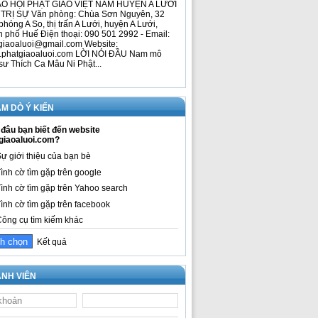
O HỘI PHẬT GIÁO VIỆT NAM HUYỆN A LƯỚI
TRỊ SỰ Văn phòng: Chùa Sơn Nguyên, 32
phóng A So, thị trấn A Lưới, huyện A Lưới,
h phố Huế Điện thoại: 090 501 2992 - Email:
giaoaluoi@gmail.com Website:
phatgiaoaluoi.com LỜI NÓI ĐẦU Nam mô
sư Thích Ca Mâu Ni Phật...
M DÒ Ý KIẾN
đâu bạn biết đến website
giaoaluoi.com?
ự giới thiệu của bạn bè
ình cờ tìm gặp trên google
ình cờ tìm gặp trên Yahoo search
ình cờ tìm gặp trên facebook
ông cụ tìm kiếm khác
Kết quả
NH VIÊN