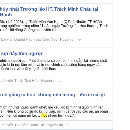
húy nhật Trưởng lão HT. Thích Minh Châu tại
 Hạnh
ão (1-9-2023), tại Thiền viện Vạn Hạnh (Q.Phú Nhuận, TP.HCM),
rang nghiêm tưởng niệm 11 năm ngày Trưởng lão Hòa thượng Thích
chủ Hội đồng Chứng minh viên tịch....
bài viết: Quảng Hậu - Báo Giác Ngộ | Nguồn tin : -/-
sợi dây treo ngược
 những người con Phật chúng ta có cơ hội nhìn ngắm lại những chất
ệ và từ bi từ nơi tâm mình và từ nơi chính cuộc sống hằng ngày của
 Vu lan, với một ý nghĩa thiết thực....
ài viết: Thích Thái Hòa | Nguồn tin : -/-
c cố gắng tu học, không nên mong... được cái gì
m ơn những người ganh ghét, nói xấu, đố kị mình vì giúp mình rèn
iến. Nếu không có sự đố kị, nói xấu, mình dễ rơi vào cầu an, an phận
Con nên cố gắng nỗ lực tu
học
nhiều hơn nữa."...
ài viết: TS.Thích Hạnh Tuệ | Nguồn tin : -/-