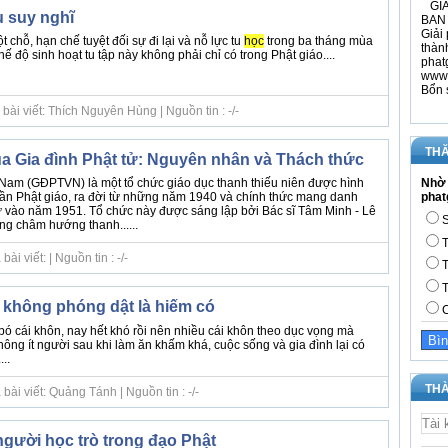
GIÁ
u suy nghĩ
BAN 
Giải 
 chỗ, hạn chế tuyệt đối sự đi lại và nỗ lực tu
học
trong ba tháng mùa
thàn
hế độ sinh hoạt tu tập này không phải chỉ có trong Phật giáo....
phat
www.
Bổn 
bài viết: Thích Nguyên Hùng | Nguồn tin : -/-
THĂ
a Gia đình Phật tử: Nguyên nhân và Thách thức
Nhờ 
t Nam (GĐPTVN) là một tổ chức giáo dục thanh thiếu niên được hình
phat
thần Phật giáo, ra đời từ những năm 1940 và chính thức mang danh
ử vào năm 1951. Tổ chức này được sáng lập bởi Bác sĩ Tâm Minh - Lê
S
g châm hướng thanh......
T
i viết: | Nguồn tin : -/-
T
T
à không phóng dật là hiếm có
C
bó cái khôn, nay hết khó rồi nên nhiều cái khôn theo dục vọng mà
hông ít người sau khi làm ăn khấm khá, cuộc sống và gia đình lại có
..
THÀ
ài viết: Quảng Tánh | Nguồn tin : -/-
gười học trò trong đạo Phật