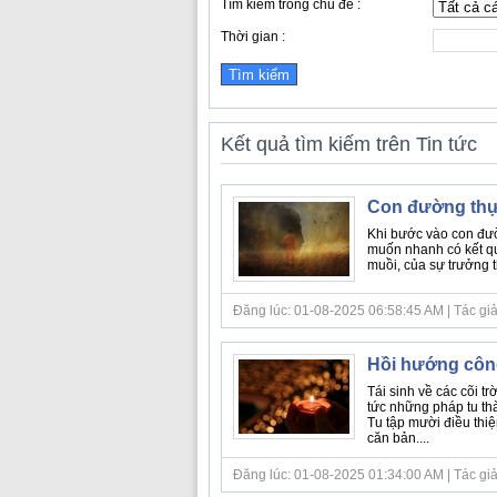
Tìm kiếm trong chủ đề :
Thời gian :
Kết quả tìm kiếm trên Tin tức
Con đường thự
Khi bước vào con đư
muốn nhanh có kết qu
muồi, của sự trưởng t
Đăng lúc: 01-08-2025 06:58:45 AM | Tác giả bà
Hồi hướng côn
Tái sinh về các cõi t
tức những pháp tu thàn
Tu tập mười điều thi
căn bản....
Đăng lúc: 01-08-2025 01:34:00 AM | Tác giả bà