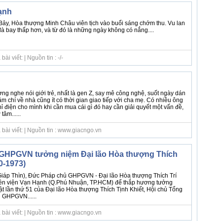
ạnh
ảy, Hòa thượng Minh Châu viên tịch vào buổi sáng chớm thu. Vu lan
à bay thấp hơn, và từ đó là những ngày không có nắng....
i viết: | Nguồn tin : -/-
ng nghe nói giới trẻ, nhất là gen Z, say mê công nghệ, suốt ngày dán
m chí về nhà cũng ít có thời gian giao tiếp với cha mẹ. Có nhiều ông
ỉ điện cho mình khi cần mua cái gì đó hay cần giải quyết một vấn đề,
tâm......
bài viết: | Nguồn tin : www.giacngo.vn
GHPGVN tưởng niệm Đại lão Hòa thượng Thích
0-1973)
Giáp Thìn), Đức Pháp chủ GHPGVN - Đại lão Hòa thượng Thích Trí
ền viện Vạn Hạnh (Q.Phú Nhuận, TP.HCM) để thắp hương tưởng
t lần thứ 51 của Đại lão Hòa thượng Thích Tịnh Khiết, Hội chủ Tổng
g GHPGVN......
bài viết: | Nguồn tin : www.giacngo.vn