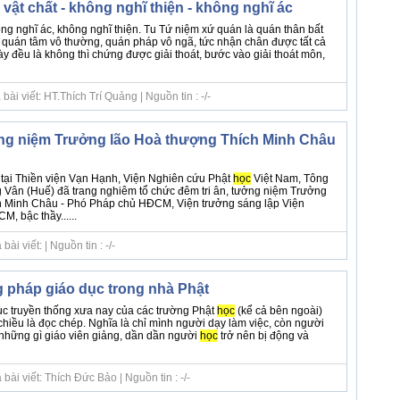
vật chất - không nghĩ thiện - không nghĩ ác
ng nghĩ ác, không nghĩ thiện. Tu Tứ niệm xứ quán là quán thân bất
ổ, quán tâm vô thường, quán pháp vô ngã, tức nhận chân được tất cả
này đều là không thì chứng được giải thoát, bước vào giải thoát môn,
ài viết: HT.Thích Trí Quảng | Nguồn tin : -/-
ởng niệm Trưởng lão Hoà thượng Thích Minh Châu
 tại Thiền viện Vạn Hạnh, Viện Nghiên cứu Phật
học
Việt Nam, Tông
Vân (Huế) đã trang nghiêm tổ chức đêm tri ân, tưởng niệm Trưởng
h Minh Châu - Phó Pháp chủ HĐCM, Viện trưởng sáng lập Viện
, bậc thầy......
i viết: | Nguồn tin : -/-
pháp giáo dục trong nhà Phật
c truyền thống xưa nay của các trường Phật
học
(kể cả bên ngoài)
hiều là đọc chép. Nghĩa là chỉ mình người dạy làm việc, còn người
 những gì giáo viên giảng, dần dần người
học
trở nên bị động và
ài viết: Thích Đức Bảo | Nguồn tin : -/-