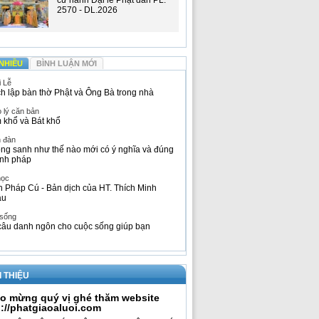
cử hành Đại lễ Phật đản PL.
2570 - DL.2026
NHIỀU
BÌNH LUẬN MỚI
i Lễ
h lập bàn thờ Phật và Ông Bà trong nhà
 lý căn bản
 khổ và Bát khổ
n đàn
ng sanh như thế nào mới có ý nghĩa và đúng
nh pháp
học
h Pháp Cú - Bản dịch của HT. Thích Minh
âu
 sống
câu danh ngôn cho cuộc sống giúp bạn
I THIỆU
o mừng quý vị ghé thăm website
p://phatgiaoaluoi.com