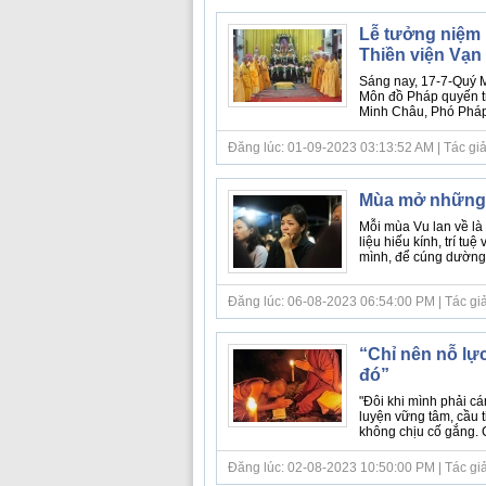
Lễ tưởng niệm 
Thiền viện Vạn
Sáng nay, 17-7-Quý M
Môn đồ Pháp quyến t
Minh Châu, Phó Pháp 
Đăng lúc: 01-09-2023 03:13:52 AM | Tác giả 
Mùa mở những 
Mỗi mùa Vu lan về là
liệu hiếu kính, trí tu
mình, để cúng dường lễ
Đăng lúc: 06-08-2023 06:54:00 PM | Tác giả b
“Chỉ nên nỗ lự
đó”
"Đôi khi mình phải cá
luyện vững tâm, cầu t
không chịu cố gắng. 
Đăng lúc: 02-08-2023 10:50:00 PM | Tác giả b