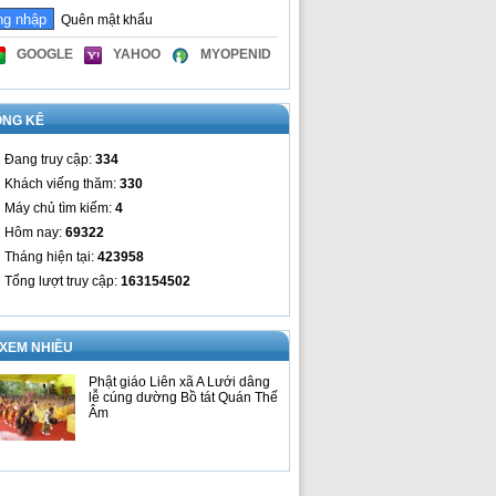
Quên mật khẩu
GOOGLE
YAHOO
MYOPENID
ỐNG KÊ
Đang truy cập:
334
Khách viếng thăm:
330
Máy chủ tìm kiếm:
4
Hôm nay:
69322
Tháng hiện tại:
423958
Tổng lượt truy cập:
163154502
 XEM NHIỀU
Phật giáo Liên xã A Lưới dâng
lễ cúng dường Bồ tát Quán Thế
Âm