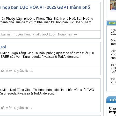
ại họp bạn LỤC HÒA VI - 2025 GĐPT thành phố
 chùa Phước Lâm, phường Phong Thái, thành phố Huế; Ban Hướng
hành phố Huế đã tổ chức Khai mạc trại họp bạn Lục Hòa VI năm
XEM 
Ngh
Các
ài viết: Truyền thông Phật giáo A Lưới | Nguồn tin : -/-
Giáo
Tam
ươi
Diễ
 Minh - Ngô Tằng Giao Thi hóa, phỏng dịch theo bản văn xuôi THE
Phó
R của Ven. Kurunegoda Piyatissa & Tod Anderson....
chá
Tu 
Kin
i viết: | Nguồn tin : -/-
Ch
Đời
95 
m Minh Ngô Tằng Giao. Thi hóa phỏng dịch theo bản văn xuôi TWO
runegoda Piyatissa & Tod Anderson....
GIỚ
i viết: | Nguồn tin : -/-
Chà
htt