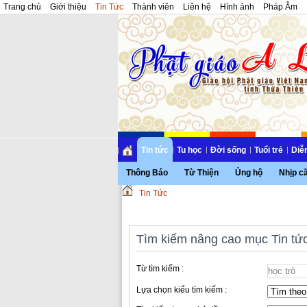
Trang chủ
Giới thiệu
Tin Tức
Thành viên
Liên hệ
Hình ảnh
Pháp Âm
Tin tức
Tu học
Đời sống
Tuổi trẻ
Diễ
Thông Báo
Từ Thiện
Ủng hộ
Nhịp c
Tin Tức
Tìm kiếm nâng cao mục Tin tứ
Từ tìm kiếm :
Lựa chọn kiểu tìm kiếm :