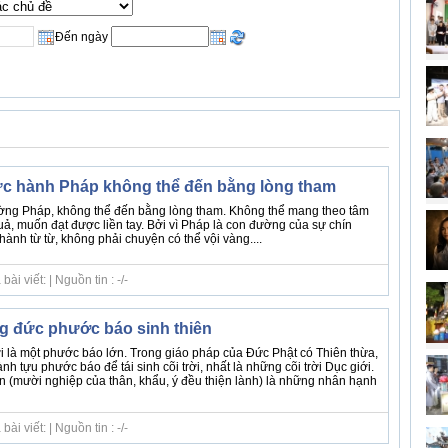
Đến ngày
c hành Pháp không thể đến bằng lòng tham
ờng Pháp, không thể đến bằng lòng tham. Không thể mang theo tâm
ả, muốn đạt được liền tay. Bởi vì Pháp là con đường của sự chín
hành từ từ, không phải chuyện có thể vội vàng....
i viết: | Nguồn tin : -/-
g đức phước báo sinh thiên
rời là một phước báo lớn. Trong giáo pháp của Đức Phật có Thiên thừa,
h tựu phước báo để tái sinh cõi trời, nhất là những cõi trời Dục giới.
ện (mười nghiệp của thân, khẩu, ý đều thiện lành) là những nhân hạnh
i viết: | Nguồn tin : -/-