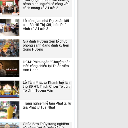
Trao tặng quà đến với thương
bệnh binh, người có công với
cách mạng xã A Lưới 3
Lễ bàn giao nhà Đại đoàn kết
cho Bà Hồ Thị Xết, thôn Phú
Vinh xã A Lưới 3
Gia đình Hương Sen tổ chức
phóng sanh đăng định kỳ trên
Sông Hương
HCM: Phim ngắn "Chuyện bàn
thờ" công chiếu tại Thiền viện
Vạn Hanh
Lễ Tắm Phật và Khánh tuế lần
thứ 89 HT. Thích Chơn Tế trú trì
Tổ đình Tường Vân
Trang nghiêm lễ tắm Phật tại tư
gia Phật tử Tuệ Nhật
Chùa Sơn Thủy trang nghiêm