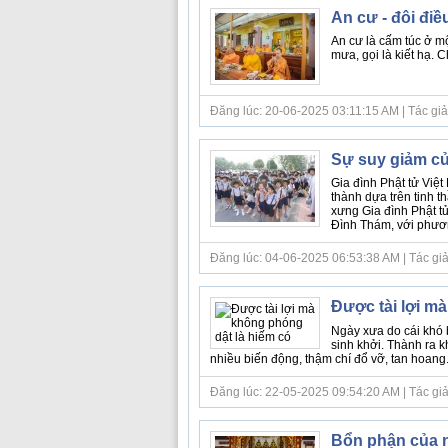
An cư - đôi điề
An cư là cấm túc ở một
mưa, gọi là kiết hạ. C
Đăng lúc: 20-06-2025 03:11:15 AM | Tác giả 
Sự suy giảm củ
Gia đình Phật tử Việ
thành dựa trên tinh 
xưng Gia đình Phật t
Đình Thám, với phươn
Đăng lúc: 04-06-2025 06:53:38 AM | Tác giả bà
Được tài lợi m
Ngày xưa do cái khó 
sinh khởi. Thành ra k
nhiều biến động, thậm chí đổ vỡ, tan hoang..
Đăng lúc: 22-05-2025 09:54:20 AM | Tác giả b
Bổn phận của n