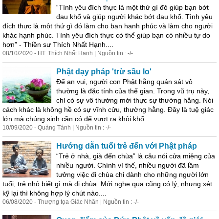
“Tình yêu đích thực là một thứ gì đó giúp bạn bớt
đau khổ và giúp người khác bớt đau khổ. Tình yêu
đích thực là một thứ gì đó làm cho bạn hạnh phúc và làm cho người
khác hạnh phúc. Tình yêu đích thực có thể giúp bạn có nhiều tự do
hơn” - Thiền sư Thích Nhất Hạnh....
08/10/2020 - HT. Thích Nhất Hạnh | Nguồn tin : -/-
Phật dạy pháp 'trừ sầu lo'
Để an vui, người con Phật hằng quán sát vô
thường là đặc tính của thế gian. Trong vũ trụ này,
chỉ có sự vô thường mới thực sự thường hằng. Nói
cách khác là không hề có sự vĩnh cửu, thường hằng. Đây là tuệ giác
lớn mà chúng sinh cần có để vượt ra khỏi khổ....
10/09/2020 - Quảng Tánh | Nguồn tin : -/-
Hướng dẫn tuổi trẻ đến với Phật pháp
“Trẻ ở nhà, già đến chùa” là câu nói cửa miệng của
nhiều người. Chính vì thế, nhiều người đã lầm
tưởng việc đi chùa chỉ dành cho những người lớn
tuổi, trẻ nhỏ biết gì mà đi chùa. Mới nghe qua cũng có lý, nhưng xét
kỹ lại thì không hợp lý chút nào....
06/08/2020 - Thượng tọa Giác Nhân | Nguồn tin : -/-