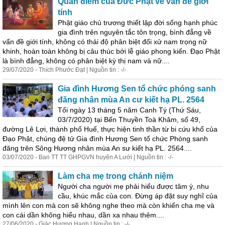
Quan điểm của Đức Phật về vấn đề giới
tính
Phật giáo chủ trương thiết lập đời sống hạnh phúc
gia đình trên nguyên tắc tôn trọng, bình đẳng về
vấn đề giới tính, không có thái độ phân biệt đối xử nam trọng nữ
khinh, hoàn toàn không bị câu thúc bởi lễ giáo phong kiến. Đạo Phật
là bình đẳng, không có phân biệt kỳ thị nam và nữ....
29/07/2020 - Thích Phước Đạt | Nguồn tin : -/-
Gia đình Hương Sen tổ chức phóng sanh
đăng nhân mùa An cư kiết hạ PL. 2564
Tối ngày 13 tháng 5 năm Canh Tý (Thứ Sáu,
03/7/2020) tại Bến Thuyền Toà Khâm, số 49,
đường Lê Lợi, thành phố Huế, thực hiện tinh thần từ bi cứu khổ của
Đạo Phật, chúng đệ tử Gia đình Hương Sen tổ chức Phóng sanh
đăng trên Sông Hương nhân mùa An sư kiết hạ PL. 2564....
03/07/2020 - Ban TT TT GHPGVN huyện A Lưới | Nguồn tin : -/-
Làm cha mẹ trong chánh niệm
Người cha người mẹ phải hiểu được tâm ý, nhu
cầu, khúc mắc của con. Đừng áp đặt suy nghĩ của
mình lên con mà con sẽ không nghe theo mà còn khiến cha mẹ và
con cái dần không hiểu nhau, dần xa nhau thêm....
27/06/2020 - Giác Hương Hạnh | Nguồn tin : -/-