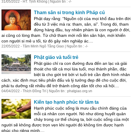
31/05/2022 - HT. Tịnh Không | Nguồn tin : -/-
Tham sân si trong kinh Pháp cú
Phật dạy rằng: “Nguồn cội của mọi khổ đau trên đời
đều từ 3 việc mà ra: tham, sân, si”. Trong đó, tham
đứng hàng đầu, tuy nhiên phàm là con người ở đời,
ai cũng có lòng tham. Từ chữ tham mới nổi lên sân hận, mới khiến
con người si mê u tối, từ đó gây nên nghiệp ác....
22/05/2022 - Tâm Minh Ngô Tằng Giao | Nguồn tin : -/-
Phật giáo và tuổi trẻ
Phật giáo chỉ ra con đường đưa đến an lạc và giải
thoát cho tất cả mọi lứa tuổi, mọi thành phần, đặc
biệt là cho giới trẻ bởi vì tuổi trẻ cần định hình nhân
cách, xác định mục tiêu phấn đấu và lý tưởng đẹp đẽ cho cuộc đời,
phải tu dưỡng rất nhiều để trở thành công dân tốt cho xã hội....
04/04/2022 - Thích Đồng Trí | Nguồn tin : phatgiao.org.vn
Kiến tạo hạnh phúc từ tâm ta
Hạnh phúc cuộc sống là mưu cầu chính đáng của
mỗi cá nhân con người. Nó như dòng huyết quản
chảy trong cơ thể chúng ta, bởi cuộc sống của một
người sẽ không được trọn vẹn khi người đó không tìm được hạnh
phúc cho riêng mình....