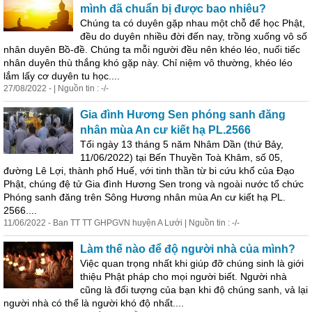
mình đã chuẩn bị được bao nhiêu?
Chúng ta có duyên gặp nhau một chỗ để học Phật,
đều do duyên nhiều đời đến nay, trồng xuống vô số
nhân duyên Bồ-đề. Chúng ta mỗi người đều nên
khéo
léo
, nuối tiếc
nhân duyên thù thắng khó gặp này. Chỉ niệm vô thường,
khéo
léo
lắm lấy cơ duyên tu học....
27/08/2022 - | Nguồn tin : -/-
Gia đình Hương Sen phóng sanh đăng
nhân mùa An cư kiết hạ PL.2566
Tối ngày 13 tháng 5 năm Nhâm Dần (thứ Bảy,
11/06/2022) tại Bến Thuyền Toà Khâm, số 05,
đường Lê Lợi, thành phố Huế, với tinh thần từ bi cứu khổ của Đạo
Phật, chúng đệ tử Gia đình Hương Sen trong và ngoài nước tổ chức
Phóng sanh đăng trên Sông Hương nhân mùa An cư kiết hạ PL.
2566....
11/06/2022 - Ban TT TT GHPGVN huyện A Lưới | Nguồn tin : -/-
Làm thế nào để độ người nhà của mình?
Việc quan trọng nhất khi giúp đỡ chúng sinh là giới
thiệu Phật pháp cho mọi người biết. Người nhà
cũng là đối tượng của bạn khi độ chúng sanh, vả lại
người nhà có thể là người khó độ nhất....