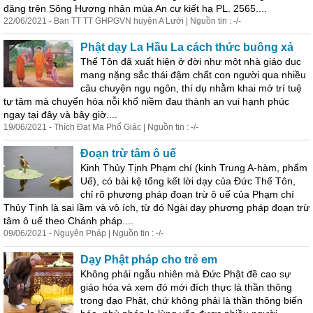
đăng trên Sông Hương nhân mùa An cư kiết hạ PL. 2565....
22/06/2021 - Ban TT TT GHPGVN huyện A Lưới | Nguồn tin : -/-
Phật dạy La Hầu La cách thức buông xả
Thế Tôn đã xuất hiện ở đời như một nhà giáo dục
mang nặng sắc thái đậm chất con người qua nhiều
câu chuyện ngụ ngôn, thí dụ nhằm khai mở trí tuệ
tự tâm mà chuyển hóa nỗi khổ niềm đau thành an vui hạnh phúc
ngay tại đây và bây giờ....
19/06/2021 - Thích Đạt Ma Phổ Giác | Nguồn tin : -/-
Đoạn trừ tâm ô uế
Kinh Thủy Tịnh Phạm chí (kinh Trung A-hàm, phẩm
Uế), có bài kệ tổng kết lời dạy của Đức Thế Tôn,
chỉ rõ phương pháp đoạn trừ ô uế của Phạm chí
Thủy Tịnh là sai lầm và vô ích, từ đó Ngài dạy phương pháp đoạn trừ
tâm ô uế theo Chánh pháp....
09/06/2021 - Nguyên Pháp | Nguồn tin : -/-
Dạy Phật pháp cho trẻ em
Không phải ngẫu nhiên mà Đức Phật đề cao sự
giáo hóa và xem đó mới đích thực là thần thông
trong đạo Phật, chứ không phải là thần thông biến