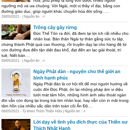
hóa, phù phép lạ lùng vốn được nhiều người
ngưỡng mộ và ưa chuộng. Với Ngài, một vị thầy vĩ đại, bằng con
đường giáo dục, giúp người khác chuyển hóa đời sống......
28/05/2021 - | Nguồn tin : -/-
Trồng cây gây rừng
Đức Thế Tôn ra đời, đã đem lại lợi ích rất nhiều cho
nhân loại. Bản thân Ngài tự thân gắng sức tu tập,
chứng thành Phật quả cao thượng, rồi truyền dạy lại cho hàng đệ tử
con đường đưa đến tận diệt đau khổ, đạt đến an lạc giải thoát, trí
tuệ, Niết-bàn....
09/05/2021 - | Nguồn tin : -/-
Ngày Phật đản - nguyện cho thế giới an
bình hạnh phúc
Ngày Phật đản là cơ hội tốt để mọi người hướng về
cuộc đời Đức Phật, ôn lại những pháp âm vi diệu
tưới mát tâm hồn, những hình ảnh siêu thoát ngàn
đời vẫn còn đọng lại trong trái tim nhân loại, hay vẫn còn in mãi trong
tâm hồn của nhiều sắc dân trên toàn cõi Ấn Độ....
06/05/2021 - Tỳ kheo Thích Thiện Hữu | Nguồn tin : -/-
Lời dạy về tình yêu đích thực của Thiền sư
Thích Nhất Hạnh