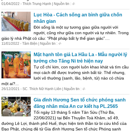
01/04/2022 - Thích Trung Hạnh | Nguồn tin : -/-
Lục Hòa - Cách sống an bình giữa chốn
nhân gian
Đời sống là một sự tương giao giữa người với
người, cũng như giữa con người và tự nhiên. Trong
giáo lý nhà Phật có câu: “Phật pháp bất ly thế gian giác”....
11/01/2022 - Tâm Biện | Nguồn tin : -/-
Mật hạnh tôn giả La Hầu La - Mẫu người lý
tưởng cho Tăng Ni trẻ hiện nay
Tự cổ chí kim, con người luôn khao khát và tìm cầu
mọi cách để được trường sinh bất tử. Thế nhưng,
lưới vô thường (sanh, lão, bệnh, tử) nào có chừa
một ai?...
26/12/2021 - SC. Thích Nữ Hạnh Liên | Nguồn tin : -/-
Gia đình Hương Sen tổ chức phóng sanh
đăng nhân mùa An cư kiết hạ PL.2565
Tối ngày 13 tháng 5 năm Tân Sửu (Thứ Ba,
22/06/2021) tại Bến Thuyền Toà Khâm, số 49,
đường Lê Lợi, thành phố Huế, thực hiện tinh thần từ bi cứu khổ của
Đạo Phật, chúng đệ tử Gia đình Hương Sen tổ chức Phóng sanh