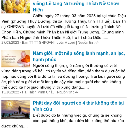
viếng Lễ tang Ni trưởng Thích Nữ Chơn
Hiền
Chiều ngày 27 tháng 03 năm 2023 tại tại chùa Diệu
Viên (phường Thủy Dương, thị xã Hương Thủy, tỉnh TT.Huế). Ban Trị
sự GHPGVN huyện A Lưới đã viếng lễ tang cố Ni trưởng Thích Nữ
Chơn Hiền, Chứng minh Phân ban Ni giới Trung ương, Chứng minh
Phân ban Ni giới tỉnh Thừa Thiên Huế, trú trì chùa Diệu......
27/03/2023 - Ban TT TT GHPGVN huyện A Lưới | Nguồn tin : -/-
Năm giới, một nếp sống lành mạnh, an lạc,
hạnh phúc
Người sống thiện, giữ năm giới thường có vị trí
xứng đáng trong xã hội, có uy tín và tiếng tăm, đến tham dự cuộc hội
họp nào cũng với thái độ tự tin và đường hoàng. Trái lại, người sống
ác, phá năm giới vì mất lòng tin cậy của mọi người cho nên không
thể được xã hội giao những vị trí xứng đáng,......
15/10/2022 - HT. Thích Minh Châu | Nguồn tin : -/-
Phật dạy đời người có 4 thứ không tồn tại
vĩnh cửu
Biết được đó là những việc gì, chúng ta sẽ không
còn quá thống khổ, đau đớn khi không thể níu kéo
được chúng....