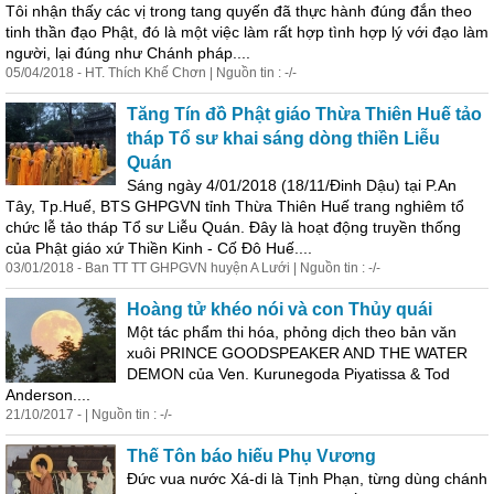
Tôi nhận thấy các vị trong tang quyến đã thực hành đúng đắn theo
tinh thần đạo Phật, đó là một việc làm rất hợp tình hợp lý với đạo làm
người, lại đúng như Chánh pháp....
05/04/2018 - HT. Thích Khế Chơn | Nguồn tin : -/-
Tăng Tín đồ Phật giáo Thừa Thiên Huế tảo
tháp Tổ sư khai sáng dòng thiền Liễu
Quán
Sáng ngày 4/01/2018 (18/11/Đinh Dậu) tại P.An
Tây, Tp.Huế, BTS GHPGVN tỉnh Thừa Thiên Huế trang nghiêm tổ
chức lễ tảo tháp Tổ sư Liễu Quán. Đây là hoạt động truyền thống
của Phật giáo xứ Thiền Kinh - Cố Đô Huế....
03/01/2018 - Ban TT TT GHPGVN huyện A Lưới | Nguồn tin : -/-
Hoàng tử khéo nói và con Thủy quái
Một tác phẩm thi hóa, phỏng dịch theo bản văn
xuôi PRINCE GOODSPEAKER AND THE WATER
DEMON của Ven. Kurunegoda Piyatissa & Tod
Anderson....
21/10/2017 - | Nguồn tin : -/-
Thế Tôn báo hiếu Phụ Vương
Đức vua nước Xá-di là Tịnh Phạn, từng dùng chánh