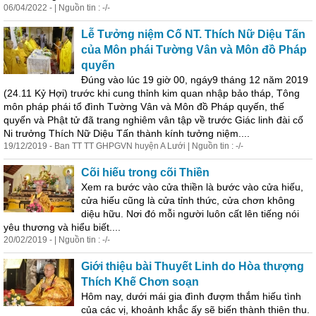
06/04/2022 - | Nguồn tin : -/-
Lễ Tưởng niệm Cố NT. Thích Nữ Diệu Tấn
của Môn phái Tường Vân và Môn đồ Pháp
quyến
Đúng vào lúc 19 giờ 00, ngáy9 tháng 12 năm 2019
(24.11 Kỷ Hợi) trước khi cung thỉnh kim quan nhập bảo tháp, Tông
môn pháp phái tổ đình Tường Vân và Môn đồ Pháp quyến, thế
quyến và Phật tử đã trang nghiêm vân tập về trước Giác linh đài cố
Ni trưởng Thích Nữ Diệu Tấn thành kính tưởng niệm....
19/12/2019 - Ban TT TT GHPGVN huyện A Lưới | Nguồn tin : -/-
Cõi hiếu trong cõi Thiền
Xem ra bước vào cửa thiền là bước vào cửa hiếu,
cửa hiếu cũng là cửa tỉnh thức, cửa chơn không
diệu hữu. Nơi đó mỗi người luôn cất lên tiếng nói
yêu thương và hiểu biết....
20/02/2019 - | Nguồn tin : -/-
Giới thiệu bài Thuyết Linh do Hòa thượng
Thích Khế Chơn soạn
Hôm nay, dưới mái gia đình đượm thắm hiếu tình
của các vị, khoảnh khắc ấy sẽ biến thành thiên thu.