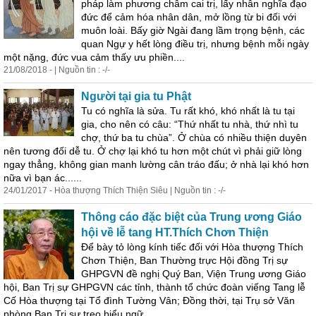
pháp làm phương châm cai trị, lấy nhân nghĩa đạo
đức để cảm hóa nhân dân, mở lồng từ bi đối với
muôn loài. Bấy giờ Ngài đang lầm trọng
bệnh
, các
quan Ngự y hết lòng điều trị, nhưng
bệnh
mỗi ngày
một nặng, đức vua cảm thấy ưu phiền....
21/08/2018 - | Nguồn tin : -/-
Người tại gia tu Phật
Tu có nghĩa là sửa. Tu rất khó, khó nhất là tu tại
gia, cho nên có câu: “Thứ nhất tu nhà, thứ nhì tu
chợ, thứ ba tu chùa”. Ở chùa có nhiều thiện duyên
nên tương đối dễ tu. Ở chợ lại khó tu hơn một chút vì phải giữ lòng
ngay thẳng, không gian manh lường cân tráo đấu; ở nhà lại khó hơn
nữa vì bạn ác......
24/01/2017 - Hòa thượng Thích Thiện Siêu | Nguồn tin : -/-
Thông cáo đặc biệt của Trung ương Giáo
hội về lễ tang HT.Thích Chơn Thiện
Để bày tỏ lòng kính tiếc đối với Hòa thượng Thích
Chơn Thiện, Ban Thường trực Hội đồng Trị sự
GHPGVN đề nghị Quý Ban, Viện Trung ương Giáo
hội, Ban Trị sự GHPGVN các tỉnh, thành tổ chức đoàn viếng Tang lễ
Cố Hòa thượng tại Tổ đình Tường Vân; Đồng thời, tại Trụ sở Văn
phòng Ban Trị sự treo biểu ngữ......