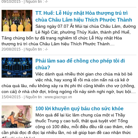
09/10/2015 - | Nguồn tin : -/-
TT. Huế: Lễ Húy nhật Hòa thượng trú trì
chùa Châu
Lâm
hiệu Thích Phước Thành
Sáng ngày 07.07 Ất Mùi tại chùa Châu
Lâm
, đường
Lê Ngô Cát, phường Thủy Xuân, thành phố Huế,
Tăng chúng bổn tự đã trang nghiêm tổ chức Lễ Húy nhật Hòa
thượng trú trì chùa Châu
Lâm
hiệu Thích Phước Thành....
20/08/2015 - | Nguồn tin : -/-
Phải làm sao để chồng cho phép tôi đi
chùa?
Việc dành quá nhiều thời gian cho chùa mà bỏ bê
việc nhà, hay xong lễ rồi mà còn nấn ná cà kê ở
chùa quá lâu, nếu không xảy ra thị phi thì cũng khiến cho vợ (chồng,
con cái) ở nhà chờ đợi, trông ngóng rồi nảy sinh nghi ngờ, bực bội....
15/04/2015 - | Nguồn tin : www.giacngo.vn
100 lời khuyên quý báu cho sức khỏe
Món quà để lại lúc
lâm
chung của một vị Thầy
thuốc Trung y cao tuổi, thật quá tuyệt vời! Tổng
cộng có 100 điều, mỗi điều đều rất cao thâm, nên
cần phải đọc đi đọc lại nhiều lần, nó sẽ giúp bạn đề cao nhận thức