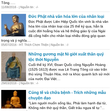
Tông......
11/08/2016 - | Nguồn tin : -/-
Đức Phật nhà văn hóa lớn của nhân loại
Đức Phật được Liên Hiệp Quốc tôn vinh là nhà văn
hóa lớn của nhân loại của 25 thế kỷ qua, hẳn là
cuộc đời hoằng hóa và hệ thống giáo lý của Ngài
đã cống hiến cho nhân loại nhiều đóng góp quan
trọng và ý nghĩa....
05/07/2016 - HT. Thích Chơn Thiện | Nguồn tin : -/-
Những gương mặt Ni giới xuất thân quý
tộc thời Nguyễn
Cuối thế kỷ XVI, Đoan Quốc công Nguyễn Hoàng
(1525-1613) được vua Lê Trang Tông cử vào trấn
thủ vùng Thuận Hóa, mở ra khúc quanh lịch sử mới
của nước Đại Việt....
29/03/2016 - | Nguồn tin : -/-
Cúng tế và chữa
bệnh
- Trích những mẫu
chuyện đạo
“Làm người muốn sống lâu, Phải làm hạnh đại từ,
Không nên thờ quỷ thần, Giết trâu ngựa tế tự.”...