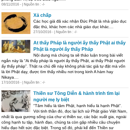
08/11/2016 - | Nguồn tin : -/-
Xả chấp
Các học giả đã xác nhận Đức Phật là nhà giáo dục
đặc thù, khác hơn các nhà giáo dục khác....
27/10/2016 - | Nguồn tin : -/-
At thấy Pháp là người ấy thấy Phật ai thấy
Phật là người ấy thấy Pháp
Nội dung mà chúng ta sẽ thảo luận trong bài viết
ngắn này là “Ai thấy pháp là người ấy thấy Phật, ai thấy Phật người
ấy thấy pháp”. Thật ra chủ đề này không phải tác giả tự đặt mà vốn
là lời Phật dạy, được tìm thấy nhiều nơi trong kinh A hàm hay
Nikaya....
17/10/2016 - | Nguồn tin : -/-
Thiền sư Tông Diễn & hành trình tìm lại
người mẹ ly biệt
“Tâm hiếu là tâm Phật, hạnh hiếu là hạnh Phật”.
Với tinh thần đó, đọc lại lịch sử Phật giáo Việt Nam,
nhất là qua gương sống của chư vị thiền sư, các bậc xuất gia, ngoài
công hạnh tu tập, hành đạo, chúng ta còn gặp nhiều câu chuyện
hiếu đạo hết sức đặc biệt. Trong số đó, phải kể đến Thiền sư