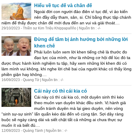
Hiểu về tục đế và chân đế
Ngoài đời con người đảo điên vì tục đế, vì ảo kiến
nên đầy dẫy tham, sân, si. Chỉ bằng thực tập chánh
niệm để thấy được chân đế mới đưa đến an vui và giải thoát....
29/10/2023 - Thiền sư Kim Triệu Khippapañño | Nguồn tin : -/-
Đừng để tâm bị ảnh hưởng bởi những lời
khen chê
Phải luôn luôn xem lời khen tiếng chê là thước đo
đạo lực của mình, như là những cơ hội để lúc đó ta
được thực hành kinh nghiệm tu tập, hãy xem những lời khen đó có
làm mình vui không, khi nghe lời chê bai của người khác có thấy lòng
phiền giận hay không....
16/09/2023 - Quang Tử | Nguồn tin : -/-
Cái này có thì cái kia có
Cái này có thì cái kia có, một duyên sinh thì kéo
theo muôn vạn duyên khác đều sinh. Vị hành giả
muốn tránh duyên
mà
lại
gieo duyên, nên vòng
“sinh sự-sự sinh” lẩn quẩn kéo dài đến vô cùng tận. Sợi dây ràng
buộc sẽ ngày càng dài và siết chặt tất cả những ai chưa thực sự
muốn ít và biết đủ....
12/09/2023 - Quảng Tánh | Nguồn tin : -/-