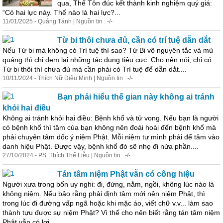
qua, Thế Tôn đúc kết thành kinh nghiệm quý giá:
“Có hai lực này. Thế nào là hai lực?...
11/01/2025 - Quảng Tánh | Nguồn tin : -/-
Từ bi thôi chưa đủ, cần có trí tuệ dẫn dắt
Nếu Từ bi
mà
không có Trí tuệ thì sao? Từ Bi vô nguyên tắc và mù
quáng thì chỉ đem
lại
những tác dụng tiêu cực. Cho nên nói, chỉ có
Từ bi thôi thì chưa đủ
mà
cần phải có Trí tuệ để dẫn dắt....
10/11/2024 - Thích Nữ Diệu Minh | Nguồn tin : -/-
Bạn phải hiểu thế gian này không ai tránh
khỏi hai điều
Không ai tránh khỏi hai điều: Bệnh khổ và tử vong. Nếu bạn là người
có bệnh khổ thì tâm của bạn không nên đoái hoài đến bệnh khổ
mà
phải chuyên tâm dốc ý niệm Phật. Mỗi niệm tự mình phải để tâm vào
danh hiệu Phật. Được vậy, bệnh khổ đó sẽ nhẹ đi nửa phần....
27/10/2024 - PS. Thích Thế Liễu | Nguồn tin : -/-
Tán tâm niệm Phật vẫn có công hiệu
Người xưa trong bốn uy nghi: đi, đứng, nằm, ngồi, không lúc nào là
không niệm. Nếu bảo rằng phải định tâm mới nên niệm Phật, thì
trong lúc đi đường vấp ngã hoặc khi mặc áo, viết chữ v.v... làm sao
thành tựu được sự niệm Phật? Vì thế cho nên biết rằng tán tâm niệm
Phật vẫn có lợi....