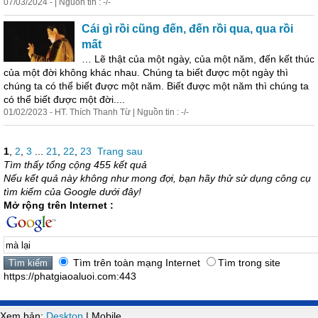
07/03/2024 - | Nguồn tin : -/-
Cái gì rồi cũng đến, đến rồi qua, qua rồi
mất
… Lẽ thật của một ngày, của một năm, đến kết thúc
của một đời không khác nhau. Chúng ta biết được một ngày thì
chúng ta có thể biết được một năm. Biết được một năm thì chúng ta
có thể biết được một đời....
01/02/2023 - HT. Thích Thanh Từ | Nguồn tin : -/-
1
,
2
,
3
...
21
,
22
,
23
Trang sau
Tìm thấy tổng cộng 455 kết quả
Nếu kết quả này không như mong đợi, bạn hãy thử sử dụng công cụ
tìm kiếm của Google dưới đây!
Mở rộng trên Internet :
Tìm trên toàn mạng Internet
Tìm trong site
https://phatgiaoaluoi.com:443
Xem bản:
Desktop
| Mobile