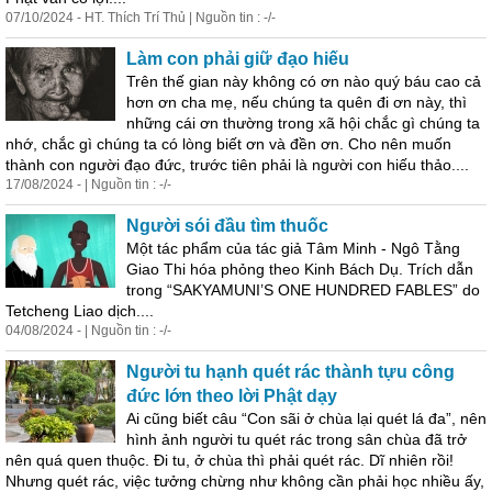
07/10/2024 - HT. Thích Trí Thủ | Nguồn tin : -/-
Làm con phải giữ đạo hiếu
Trên thế gian này không có ơn nào quý báu cao cả
hơn ơn cha mẹ, nếu chúng ta quên đi ơn này, thì
những cái ơn thường trong xã hội chắc gì chúng ta
nhớ, chắc gì chúng ta có lòng biết ơn và đền ơn. Cho nên muốn
thành con người đạo đức, trước tiên phải là người con hiếu thảo....
17/08/2024 - | Nguồn tin : -/-
Người sói đầu tìm thuốc
Một tác phẩm của tác giả Tâm Minh - Ngô Tằng
Giao Thi hóa phỏng theo Kinh Bách Dụ. Trích dẫn
trong “SAKYAMUNI’S ONE HUNDRED FABLES” do
Tetcheng Liao dịch....
04/08/2024 - | Nguồn tin : -/-
Người tu hạnh quét rác thành tựu công
đức lớn theo lời Phật dạy
Ai cũng biết câu “Con sãi ở chùa
lại
quét lá đa”, nên
hình ảnh người tu quét rác trong sân chùa đã trở
nên quá quen thuộc. Đi tu, ở chùa thì phải quét rác. Dĩ nhiên rồi!
Nhưng quét rác, việc tưởng chừng như không cần phải học nhiều ấy,