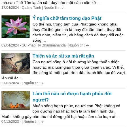
mà
sao Thế Tôn
lại
ân cần dạy bảo một cách cặn kẽ....
17/04/2024 - Quảng Tánh | Nguồn tin : -/-
Ý nghĩa chữ tâm trong đạo Phật
Có thể nói, trọng tâm của Phật giáo không phải
thay đổi thế giới
mà
là thay đổi tâm tánh, thay đổi
cách nhìn, niềm tin, và bằng cách đó thay đổi cuộc
sống....
09/04/2024 - SC.Pháp Hỷ Dhammananda | Nguồn tin : -/-
Thiện và ác rất xa
mà
rất gần
Con người sống ở đời thường không thuần thiện
hoặc ác
mà
luôn giao thoa giữa thiện và ác. Vì thế,
đời sống là một quá trình đấu tranh liên tục để vượt
lên cái ác....
27/03/2024 - | Nguồn tin : -/-
Làm thế nào có được hạnh phúc đời
người?
Muốn sống hạnh phúc, người con Phật không có
con đường nào khác hơn là làm lành lánh dữ.
Muốn không gây oán thù thì đừng giết hại hoặc làm não loạn ai....
04/12/2023 - | Nguồn tin : -/-