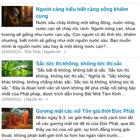
Người càng hiểu biết càng sống khiêm
cung
Nước sâu chảy không một tiếng động, nước nông,
nước cạn sẽ chảy róc rách. Người nông cạn, khoa
trương sẽ giống như nước cạn vậy. Còn người có đủ tĩnh khí, khiêm
nhường, biết mình sẽ giống như một nguồn nước sâu. Bạn muốn
mình là nguồn nước sâu hay là một dòng nước cạn?...
01/05/2023 - Tỉnh Thức | Nguồn tin : -/-
Sắc tức thị không, không tức thị sắc
“Sắc bất dị không, không bất dị sắc. Sắc tức thị
không, không tức thị sắc.” Nghĩa là: “Sắc không
khác không, không chẳng khác sắc. Sắc tức là không, không tức là
sắc.” Đây là đoạn kinh văn về tánh không để phá chấp nổi tiếng bậc
nhất của Phật pháp, được trích dẫn trong Bát Nhã Tâm Kinh....
10/04/2023 - | Nguồn tin : -/-
Gương mặt các nữ Tôn giả thời Đức Phật
Nhân ngày 8-3, xin giới thiệu
lại
một cách tóm tắt
về các gương mặt nữ đệ tử của Đức Phật, qua đó,
thấy vai trò của nữ giới, sự bình đẳng trong giải
thoát, không phân biệt giới tính từ hơn hai ngàn năm trước....