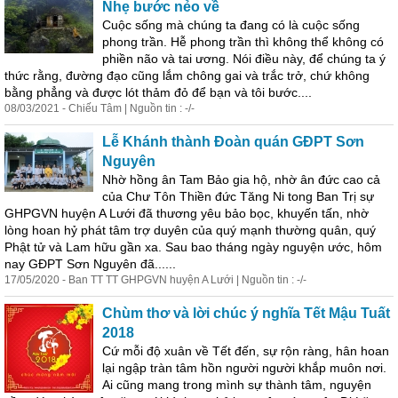
Nhẹ b
ước
nẻo về
Cuộc sống mà chúng ta đang có là cuộc sống
phong trần. Hễ phong trần thì không thể không có
phiền não và tai ương. Nói điều này, để chúng ta ý
thức rằng, đường đạo cũng lắm chông gai và trắc trở, chứ không
bằng phẳng và được lót thảm đỏ để bạn và tôi b
ước
....
08/03/2021 - Chiếu Tâm | Nguồn tin : -/-
Lễ Khánh thành Đoàn quán GĐPT Sơn
Nguyên
Nhờ hồng ân Tam Bảo gia hộ, nhờ ân đức cao cả
của Chư Tôn Thiền đức Tăng Ni tong Ban Trị sự
GHPGVN huyện A Lưới đã thương yêu bảo bọc, khuyến tấn, nhờ
lòng hoan hỷ phát tâm trợ duyên của quý mạnh thường quân, quý
Phật tử và Lam hữu gần xa. Sau bao tháng ngày
nguyện
ước
, hôm
nay GĐPT Sơn Nguyên đã......
17/05/2020 - Ban TT TT GHPGVN huyện A Lưới | Nguồn tin : -/-
Chùm thơ và lời chúc ý nghĩa Tết Mậu Tuất
2018
Cứ mỗi độ xuân về Tết đến, sự rộn ràng, hân hoan
lại ngập tràn tâm hồn người người khắp muôn nơi.
Ai cũng mang trong mình sự thành tâm,
nguyện