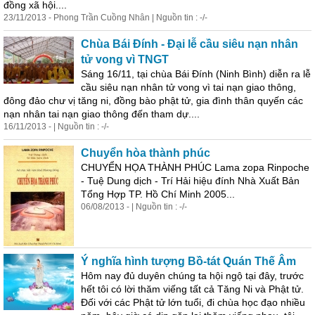
đồng xã hội....
23/11/2013 - Phong Trần Cuồng Nhân | Nguồn tin : -/-
Chùa Bái Đính - Đại lễ cầu siêu nạn nhân
tử vong vì TNGT
Sáng 16/11, tại chùa Bái Đính (Ninh Bình) diễn ra lễ
cầu siêu nạn nhân tử vong vì tai nạn giao thông,
đông đảo chư vị tăng ni, đồng bào phật tử, gia đình thân quyến các
nạn nhân tai nạn giao thông đến tham dự....
16/11/2013 - | Nguồn tin : -/-
Chuyển hòa thành phúc
CHUYỂN HỌA THÀNH PHÚC Lama zopa Rinpoche
- Tuệ Dung dịch - Trí Hải hiệu đính Nhà Xuất Bản
Tổng Hợp TP. Hồ Chí Minh 2005...
06/08/2013 - | Nguồn tin : -/-
Ý nghĩa hình tượng Bồ-tát Quán Thế Âm
Hôm nay đủ duyên chúng ta hội ngộ tại đây, tr
ước
hết tôi có lời thăm viếng tất cả Tăng Ni và Phật tử.
Đối với các Phật tử lớn tuổi, đi chùa học đạo nhiều