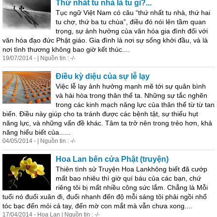
Thứ nhất tu nhà là tu gì?...
Tục ngữ Việt Nam có câu “thứ nhất tu nhà, thứ hai
tu chợ, thứ ba tu chùa”, điều đó nói lên tầm quan
trọng, sự ảnh hưởng của văn hóa gia đình đối với
văn hóa đạo đức Phật giáo. Gia đình là nơi sự sống khởi đầu, và là
nơi tình thương không bao giờ kết thúc....
19/07/2014 - | Nguồn tin : -/-
Điều kỳ diệu của sự lễ lạy
Việc lễ lạy ảnh hưởng mạnh mẽ tới sự quân bình
và hài hòa trong thân thể ta. Những sự tắc nghẽn
trong các kinh mạch năng lực của thân thể từ từ tan
biến. Điều này giúp cho ta tránh được các bệnh tật, sự thiếu hụt
năng lực, và những vấn đề khác. Tâm ta trở nên trong trẻo hơn, khả
năng hiểu biết của......
04/05/2014 - | Nguồn tin : -/-
Hoa Lan bên cửa Phật (truyện)
Thiên tình sử Truyện Hoa Lankhông biết đã cướp
mất bao nhiêu thì giờ quí báu của các bạn, chứ
riêng tôi bị mất nhiều công sức lắm. Chẳng là Mỗi
tuổi nó đuổi xuân đi, đuổi nhanh đến độ mỗi sáng tôi phải ngồi nhổ
tóc bạc đến mỏi cả tay, đến mờ con mắt mà vẫn chưa xong....
17/04/2014 - Hoa Lan | Nguồn tin : -/-