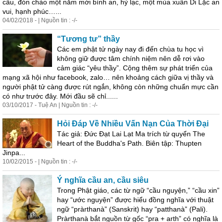
cầu, đón chào một năm mới bình an, hỷ lạc, một mùa xuân Di Lặc an
vui, hạnh phúc…...
04/02/2018 - | Nguồn tin : -/-
“Tương tư” thầy
Các em phật tử ngày nay đi đến chùa tu học vì
không giữ được tâm chính niệm nên dễ rơi vào
cảm giác “yêu thầy”. Cộng thêm sự phát triển của
mạng xã hội như facebook, zalo… nên khoảng cách giữa vị thầy và
người phật tử càng được rút ngắn, không còn những chuẩn mực cần
có như tr
ước
đây. Mới đầu sẽ chỉ......
03/10/2017 - Tuệ An | Nguồn tin : -/-
Hỏi Đáp Về Nhiều Vấn Nạn Của Thời Đại
Tác giả: Đức Đạt Lai Lạt Ma trích từ quyển The
Heart of the Buddha's Path. Biên tập: Thupten
Jinpa...
10/02/2015 - | Nguồn tin : -/-
Ý nghĩa cầu an, cầu siêu
Trong Phật giáo, các từ ngữ “cầu
nguyện
,” “cầu xin”
hay “
ước
nguyện
” được hiểu đồng nghĩa với thuật
ngữ “pràrthanà” (Sanskrit) hay “patthanà” (Pali).
Pràrthanà bắt nguồn từ gốc “pra + arth” có nghĩa là