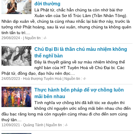
đời thường
Là Phật tử, chắc hẳn chúng ta còn nhớ bài thơ
Xuân vãn của Sơ tổ Trúc Lâm (Trần Nhân Tông).
Nhân dịp xuân về, chúng ta cùng nhau nhắc lại bài thơ này, tr
ước
là
tưởng nhớ Phật hoàng, sau là vui xuân, nhưng chúng ta không quên
tinh tấn tu trì....
29/08/2024 - | Nguồn tin : -/-
Chú Đại Bi là thần chú màu nhiệm không
thể nghĩ bàn
Đây là thuyết giảng về sự màu nhiệm không thể
nghĩ bàn của HT Tuyên Hoá về Chú Đại bi. Các
Phật tử, đồng đạo, đạo hữu nên đọc....
24/05/2023 - Hoà thượng Tuyên Hoá | Nguồn tin : -/-
Thực hành bốn pháp để vợ chồng luôn
mãi bên nhau
Tình nghĩa vợ chồng khi đã kết tóc xe duyên thì
không chỉ
nguyện
ước
sống mãi bên nhau cho đến
đầu bạc răng long mà còn
nguyện
cùng nhau đi cho đến sơn cùng
thuỷ tận....
12/09/2021 - Quảng Tánh | Nguồn tin : -/-