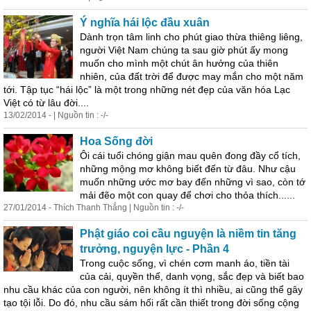
Ý nghĩa hái lộc đầu xuân
Dành trọn tâm linh cho phút giao thừa thiêng liêng,
người Việt Nam chúng ta sau giờ phút ấy mong
muốn cho mình một chút ân hưởng của thiên
nhiên, của đất trời để được may mắn cho một năm
tới. Tập tục “hái lộc” là một trong những nét đẹp của văn hóa Lạc
Việt có từ lâu đời....
13/02/2014 - | Nguồn tin : -/-
Hoa Sống đời
Ôi cái tuổi chóng giận mau quên đong đầy cổ tích,
những mộng mơ không biết đến từ đâu. Như cậu
muốn những
ước
mơ bay đến những vì sao, còn tớ
mải đẽo một con quay để chơi cho thỏa thích......
27/01/2014 - Thích Thanh Thắng | Nguồn tin : -/-
Phật giáo coi cầu
nguyện
là niềm tin tăng
trưởng,
nguyện
lực - Phần 4
Trong cuộc sống, vì chén cơm manh áo, tiền tài
của cải, quyền thế, danh vọng, sắc đẹp và biết bao
nhu cầu khác của con người, nên không ít thì nhiều, ai cũng thể gây
tạo tội lỗi. Do đó, nhu cầu sám hối rất cần thiết trong đời sống cộng