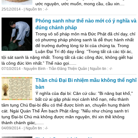
ước
nguyện
,
ước
muốn, mong cầu, cầu xin....
25/12/2014 - | Nguồn tin : -/-
Phóng sanh như thế nào mới có ý nghĩa và
đúng chánh pháp
Trong vô số pháp môn mà Đức Phật đã chỉ dạy, chỉ
có phương pháp phóng sanh là dễ thực hành nhất
để trưởng dưỡng lòng từ bi của chúng ta. Trong
Luận Đại Trí độ dạy rằng: “Trong tất cả các tội ác,
tội sát sanh là nặng nhất. Trong tất cả các công đức, không giết hại
là công đức lớn nhất.” Thế nào gọi......
07/10/2014 - Nguyên Bình - Trần Đăng Thiện Quân | Nguồn tin : -/-
Thần chú Đại Bi nhiệm mầu không thể nghĩ
bàn
Ý nghĩa của đại bi: Căn cứ câu: "Bi năng bạt khổ,"
bất cứ ai gặp phải mọi cảnh khổ nạn, nếu thành
tâm tụng Chú Ðại-bi đều có thể được bình an, chuyển hung thành
cát. Ngài Quán Thế Âm bạch Phật rằng: "Nếu như chúng sanh trì
tụng Ðại-bi Chú mà không được mãn
nguyện
, thì xin thề không
thành chánh giác,......
04/09/2014 - | Nguồn tin : -/-