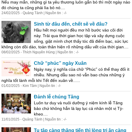
Nếu may mắn, những gì ta yêu thương luôn gắn bó thì một ngày nào
đó chúng ta cũng phải lìa bỏ nó....
24/02/2025 - Quảng Tánh | Nguồn tin : -/-
Sinh từ đâu đến, chết sẽ về đâu?
Hầu hết mọi người đều mơ hồ bước vào cõi đời
này. Trải qua thời gian học tập và xây dựng cuộc
sống, giật mình chợt thấy tóc đã điểm bạc, sức lực
không còn dồi dào, toàn thân hiện rõ những dấu vết của thời gian....
08/02/2025 - Thích Nguyên Hùng | Nguồn tin : -/-
Chữ “phúc” ngày Xuân
Ngày nay, ý nghĩa của chữ “Phúc” có thể thay đổi ít
nhiều. Nhưng dẫu sao nó vẫn bao chứa những ý
nghĩa tốt lành mỗi khi Tết đến xuân về......
01/02/2025 - Kim Tâm | Nguồn tin : -/-
Đảnh lễ chúng Tăng
Luôn tư duy và nuôi dưỡng ý
niệm
kính lễ Tăng
bảo chứ không hẳn là lạy lục cá nhân một vị Tỳ-
kheo....
11/01/2025 - Quảng Tánh | Nguồn tin : -/-
Tu tập càng thăng tiến thì lòng tri ân càng