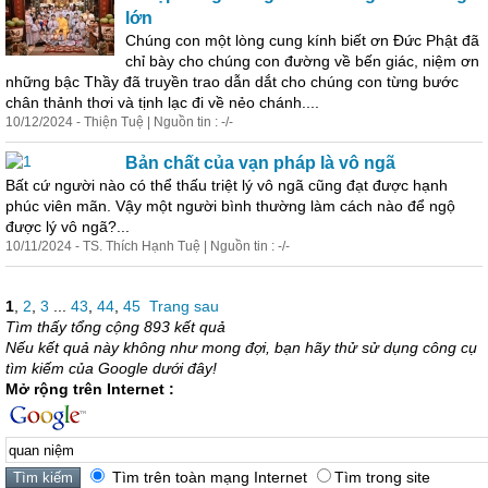
lớn
Chúng con một lòng cung kính biết ơn Đức Phật đã
chỉ bày cho chúng con đường về bến giác,
niệm
ơn
những bậc Thầy đã truyền trao dẫn dắt cho chúng con từng bước
chân thảnh thơi và tịnh lạc đi về nẻo chánh....
10/12/2024 - Thiện Tuệ | Nguồn tin : -/-
Bản chất của vạn pháp là vô ngã
Bất cứ người nào có thể thấu triệt lý vô ngã cũng đạt được hạnh
phúc viên mãn. Vậy một người bình thường làm cách nào để ngộ
được lý vô ngã?...
10/11/2024 - TS. Thích Hạnh Tuệ | Nguồn tin : -/-
1
,
2
,
3
...
43
,
44
,
45
Trang sau
Tìm thấy tổng cộng 893 kết quả
Nếu kết quả này không như mong đợi, bạn hãy thử sử dụng công cụ
tìm kiếm của Google dưới đây!
Mở rộng trên Internet :
Tìm trên toàn mạng Internet
Tìm trong site