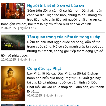
Người trí biết nhớ ơn và báo ơn
Sống trên đời là cả một sự hàm ơn. Dù là ai, hoàn
cảnh và điều kiện thế nào, chúng ta đều mang ơn
trực tiếp hoặc gián tiếp với người, phải chịu ơn xa
hoặc gần với đời, nói tóm là nợ ơn tất cả hữu tình và vô tình....
23/07/2025 - | Nguồn tin : -/-
Tầm
quan
trọng của niềm tin trong tu tập
Niềm tin như một ngọn đuốc soi sáng, dẫn dắt ta
trong cuộc sống. Nó có sức mạnh giúp ta vượt qua
những thử thách, chông gai, tiếp thêm động lực để
tiến về phía trước....
20/07/2025 - | Nguồn tin : -/-
Công đức lạy Phật
Lạy Phật, lễ bái các Đức Phật và Bồ-tát là pháp
hành phổ biến của hàng Phật tử. Dù xuất gia hay
tại gia, kể cả những người có cảm tình với Đức
Phật mỗi khi vào chùa tháp đều kính cẩn, chí thành
lễ bái....
07/07/2025 - | Nguồn tin : -/-