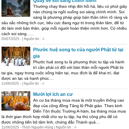
Quay về soi sáng chính mình
Thường chạy theo nhịp đời hối hả, liệu có phút giây
nào chúng ta ngồi xuống soi sáng chính mình. Soi
sáng là phương pháp giúp bản thân nhìn rõ ràng và
sâu sắc những tích cực, tiêu cực đang ngự trị trong thân tâm, để từ
đó làm mới bản thân, giúp mỗi người hoàn thiện mình hơn. Có nhiều
cách soi sáng......
05/07/2025 - | Nguồn tin : -/-
Phước huệ song tu của người Phật tử tại
gia
Phước huệ song tu là phương thức tu tập và hành
trì cần phải có đối với bản thân mỗi người Phật tử
tại gia, ngay trong cuộc sống hiện tại, mục đích là để khai trí, đạt
được an lạc và hạnh phúc....
11/06/2025 - | Nguồn tin : -/-
Mười lợi ích an cư
An cư ba tháng mùa mưa là một truyền thống cao
đẹp của cộng đồng Tăng lữ Phật giáo. Theo kinh
Điển Tôn thuộc Trường A-hàm, ba tháng mùa mưa
là thời gian thích hợp nhất cho sự tu tập, hạ thủ công phu để có
được những tiến bộ tâm linh, chứng đắc Thánh quả....
11/06/2025 - Thích Nguyên Hùng | Nguồn tin : -/-