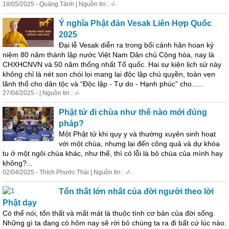
18/05/2025 - Quảng Tánh | Nguồn tin : -/-
Ý nghĩa Phật đản Vesak Liên Hợp Quốc
2025
Đại lễ Vesak diễn ra trong bối cảnh hân hoan kỷ
niệm
80 năm thành lập nước Việt Nam Dân chủ Cộng hòa, nay là
CHXHCNVN và 50 năm thống nhất Tổ quốc. Hai sự kiện lịch sử này
không chỉ là nét son chói lọi mang lại độc lập chủ quyền, toàn vẹn
lãnh thổ cho dân tộc và “Độc lập - Tự do - Hạnh phúc” cho......
27/04/2025 - | Nguồn tin : -/-
Phật tử đi chùa như thế nào mới đúng
pháp?
Một Phật tử khi quy y và thường xuyên sinh hoạt
với một chùa, nhưng lại đến công quả và dự khóa
tu ở một ngôi chùa khác, như thế, thì có lỗi là bỏ chùa của mình hay
không?...
02/04/2025 - Thích Phước Thái | Nguồn tin : -/-
Tổn thất lớn nhất của đời người theo lời
Phật dạy
Có thể nói, tổn thất và mất mát là thuộc tính cơ bản của đời sống.
Những gì ta đang có hôm nay sẽ rời bỏ chúng ta ra đi bất cứ lúc nào.