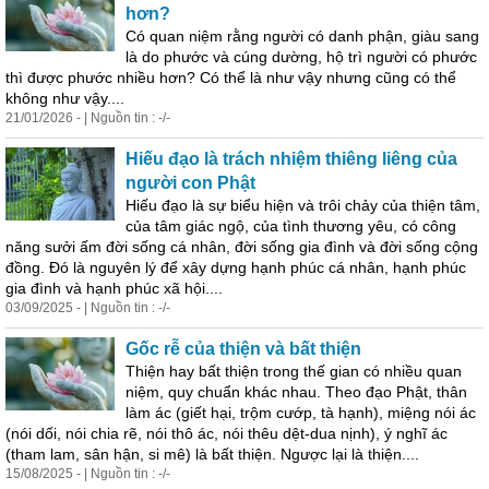
hơn?
Có
quan
niệm
rằng người có danh phận, giàu sang
là do phước và cúng dường, hộ trì người có phước
thì được phước nhiều hơn? Có thể là như vậy nhưng cũng có thể
không như vậy....
21/01/2026 - | Nguồn tin : -/-
Hiếu đạo là trách nhiệm thiêng liêng của
người con Phật
Hiếu đạo là sự biểu hiện và trôi chảy của thiện tâm,
của tâm giác ngộ, của tình thương yêu, có công
năng sưởi ấm đời sống cá nhân, đời sống gia đình và đời sống cộng
đồng. Đó là nguyên lý để xây dựng hạnh phúc cá nhân, hạnh phúc
gia đình và hạnh phúc xã hội....
03/09/2025 - | Nguồn tin : -/-
Gốc rễ của thiện và bất thiện
Thiện hay bất thiện trong thế gian có nhiều
quan
niệm
, quy chuẩn khác nhau. Theo đạo Phật, thân
làm ác (giết hại, trộm cướp, tà hạnh), miệng nói ác
(nói dối, nói chia rẽ, nói thô ác, nói thêu dệt-dua nịnh), ý nghĩ ác
(tham lam, sân hận, si mê) là bất thiện. Ngược lại là thiện....
15/08/2025 - | Nguồn tin : -/-