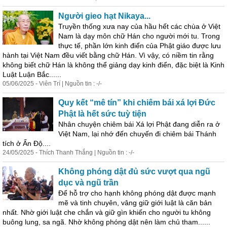
Người gieo hạt Nikaya...
Truyền thống xưa nay của hầu hết các chùa ở Việt
Nam là dạy môn chữ Hán cho người mới tu. Trong
thực tế, phần lớn kinh điển của Phật giáo được lưu
hành tại Việt Nam đều viết bằng chữ Hán. Vì vậy, có niềm tin rằng
không biết chữ Hán là không thể giảng dạy kinh điển, đặc biệt là Kinh
Luật Luận Bắc......
05/06/2025 - Viên Trí | Nguồn tin : -/-
Quy kết “mê tín” khi chiêm bái xá lợi Đức
Phật là hết sức tuỳ tiện
Nhân chuyện chiêm bái Xá lợi Phật đang diễn ra ở
Việt Nam, lại nhớ đến chuyến đi chiêm bái Thánh
tích ở Ấn Độ....
24/05/2025 - Thích Thanh Thắng | Nguồn tin : -/-
Không phóng dật đủ sức vượt qua ngũ
dục và ngũ trần
Để hỗ trợ cho hạnh không phóng dật được mạnh
mẽ và tinh chuyên, vâng giữ giới luật là căn bản
nhất. Nhờ giới luật che chắn và giữ gìn khiến cho người tu không
buông lung, sa ngã. Nhờ không phóng dật nên làm chủ tham......