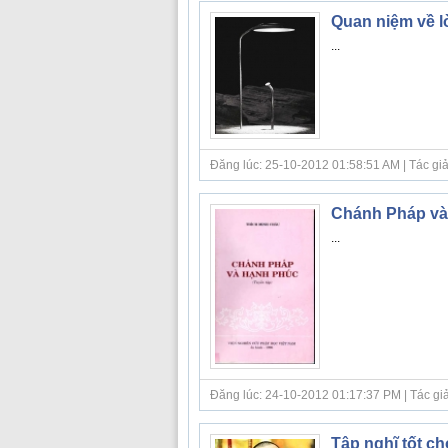
Quan niệm về lò
...
Đăng lúc: 25-10-2012 01:58:51 AM | Tác giả 
Chánh Pháp và
...
Đăng lúc: 24-10-2012 01:17:37 PM | Tác giả
Tập nghĩ tốt c