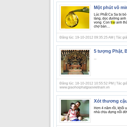
Một phút vô mi
Lúc Phất Ca Sa bị bò
làng, dọc đường anh 
vong. Con t
ra
i anh th
chợ bán....
Đăng lúc: 19-10-2012 09:35:25 AM | Tác giả b
5 tượng Phật, 
...
Đăng lúc: 18-10-2012 10:55:52 PM | Tác giả 
www.giaohoiphatgiaovietnam.vn
Xót thương cậ
Hơn 4 năm rồi, khối u
nhà chịu đựng nỗi đớ