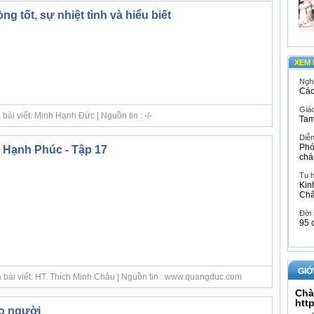
ng tốt, sự nhiệt tình và hiểu biết
XEM 
Ngh
Các
Giáo
bài viết: Minh Hạnh Đức | Nguồn tin : -/-
Tam
Diễ
Phó
 Hạnh Phúc - Tập 17
chá
Tu 
Kin
Ch
Đời
95 
GIỚ
 bài viết: HT. Thích Minh Châu | Nguồn tin : www.quangduc.com
Chà
htt
ho người