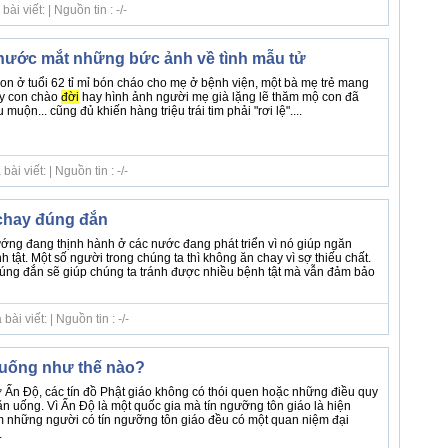
i viết: | Nguồn tin : -/-
nước mắt những bức ảnh về tình mẫu tử
n ở tuổi 62 tỉ mỉ bón cháo cho mẹ ở bệnh viện, một bà mẹ trẻ mang
y con chào
đời
hay hình ảnh người mẹ già lặng lẽ thăm mộ con đã
 muộn... cũng đủ khiến hàng triệu trái tim phải "rơi lệ"....
i viết: | Nguồn tin : -/-
chay đúng đắn
ớng đang thịnh hành ở các nước đang phát triển vì nó giúp ngăn
tật. Một số người trong chúng ta thì không ăn chay vì sợ thiếu chất.
úng đắn sẽ giúp chúng ta tránh được nhiều bệnh tật mà vẫn đảm bảo
i viết: | Nguồn tin : -/-
 uống như thế nào?
 Ấn Độ, các tín đồ Phật giáo không có thói quen hoặc những điều quy
ăn uống. Vì Ấn Độ là một quốc gia mà tín ngưỡng tôn giáo là hiện
 những người có tín ngưỡng tôn giáo đều có một quan niệm đại
.