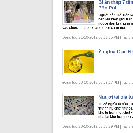
Bí ẩn tháp 7 tầ
Pôn Pốt
Người dân Hà Tiên kể
bên kia biên giới trà
người dân bị chúng gi
vào chiếc tháp cổ 7 tầng dưới chân núi......
Đăng lúc: 21-10-2012 07:02:35 PM | Tác giả b
Ý nghĩa Giác N
...
Đăng lúc: 20-10-2012 07:58:27 PM | Tác gi
Người tại gia t
Tu có nghĩa là sửa. Tu 
thứ nhì tu chợ, thứ b
khó tu hơn một chút v
nhà lại khó hơn nữa vì
Đăng lúc: 20-10-2012 07:05:29 PM | Tác giả b