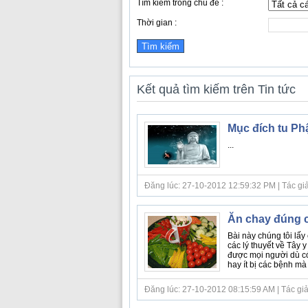
Tìm kiếm trong chủ đề :
Thời gian :
Kết quả tìm kiếm trên Tin tức
Mục đích tu Ph
...
Đăng lúc: 27-10-2012 12:59:32 PM | Tác giả 
Ăn chay đúng c
Bài này chúng tôi lấ
các lý thuyết về Tây 
được mọi người dù c
hay ít bị các bệnh mà
Đăng lúc: 27-10-2012 08:15:59 AM | Tác giả b