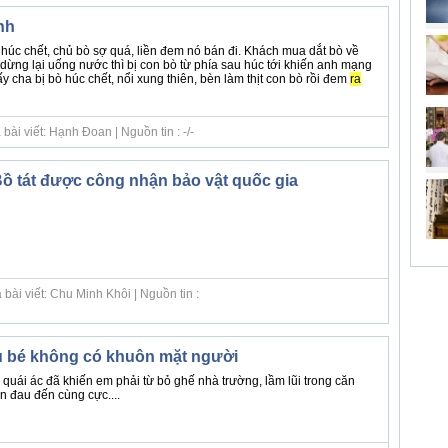
nh
 húc chết, chủ bò sợ quá, liền đem nó bán đi. Khách mua dắt bò về
dừng lại uống nước thì bị con bò từ phía sau húc tới khiến anh mạng
ấy cha bị bò húc chết, nổi xung thiên, bèn làm thịt con bò rồi đem
ra
ài viết: Hạnh Đoan | Nguồn tin : -/-
Bồ tát được công nhận bảo vật quốc gia
bài viết: Chu Minh Khôi | Nguồn tin :
u bé không có khuôn mặt người
 quái ác đã khiến em phải từ bỏ ghế nhà trường, lầm lũi trong căn
n đau đến cùng cực....