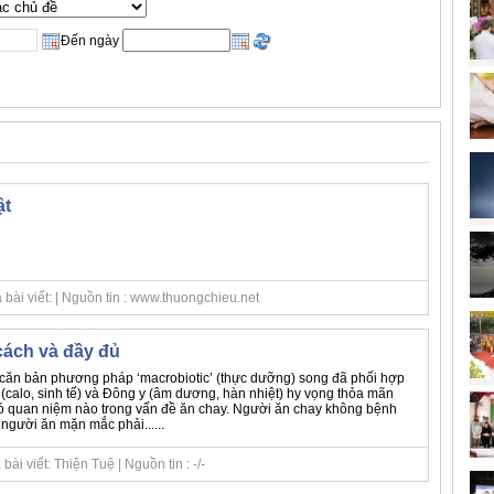
Đến ngày
ật
bài viết: | Nguồn tin : www.thuongchieu.net
ách và đầy đủ
y căn bản phương pháp ‘macrobiotic’ (thực dưỡng) song đã phối hợp
y (calo, sinh tế) và Đông y (âm dương, hàn nhiệt) hy vọng thỏa mãn
ó quan niệm nào trong vấn đề ăn chay. Người ăn chay không bệnh
 người ăn mặn mắc phải......
ài viết: Thiện Tuệ | Nguồn tin : -/-