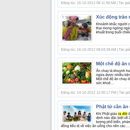
Đăng lúc: 16-10-2012 08:11:56 AM | Tác giả bà
Xúc động trào 
Khoảnh khắc người co
thai mong ngóng ngà
khuất trong buổi chiều
Đăng lúc: 16-10-2012 08:04:39 AM | Tác giả bà
Một chế độ ăn 
Ăn chay là khuynh hư
ngừa được nhiều bệnh 
Một chế độ ăn chay đ
sức khoẻ....
Đăng lúc: 14-10-2012 12:00:17 PM | Tác giả bà
Phật tử cần ăn
Khi Phật giáo
ra
đời
ở
định nào đặc biệt về 
tượng phổ biến, phàm
đồng tiểu dị về việc ăn uống cho nên các.....