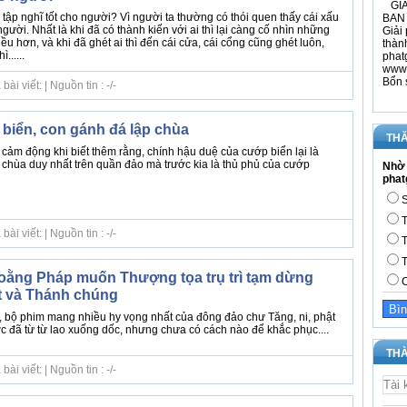
GIÁ
 tập nghĩ tốt cho người? Vì người ta thường có thói quen thấy cái xấu
BAN 
 người. Nhất là khi đã có thành kiến với ai thì lại càng cố nhìn những
Giải 
ều hơn, và khi đã ghét ai thì đến cái cửa, cái cổng cũng ghét luôn,
thàn
......
phat
www.
Bổn 
i viết: | Nguồn tin : -/-
 biển, con gánh đá lập chùa
THĂ
cảm động khi biết thêm rằng, chính hậu duệ của cướp biển lại là
chùa duy nhất trên quần đảo mà trước kia là thủ phủ của cướp
Nhờ 
phat
S
T
i viết: | Nguồn tin : -/-
T
T
oằng Pháp muốn Thượng tọa trụ trì tạm dừng
C
t và Thánh chúng
 bộ phim mang nhiều hy vọng nhất của đông đảo chư Tăng, ni, phật
c đã từ từ lao xuống dốc, nhưng chưa có cách nào để khắc phục....
THÀ
i viết: | Nguồn tin : -/-