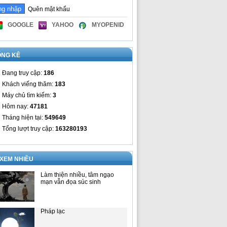
Quên mật khẩu
GOOGLE
YAHOO
MYOPENID
ỐNG KÊ
Đang truy cập:
186
Khách viếng thăm:
183
Máy chủ tìm kiếm:
3
Hôm nay:
47181
Tháng hiện tại:
549649
Tổng lượt truy cập:
163280193
 XEM NHIỀU
Làm thiện nhiều, tâm ngạo
mạn vẫn đọa súc sinh
Pháp lạc