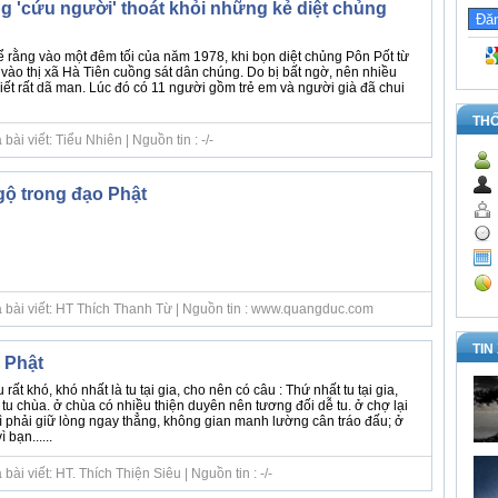
ng 'cứu người' thoát khỏi những kẻ diệt chủng
 rằng vào một đêm tối của năm 1978, khi bọn diệt chủng Pôn Pốt từ
n vào thị xã Hà Tiên cuồng sát dân chúng. Do bị bất ngờ, nên nhiều
ết rất dã man. Lúc đó có 11 người gồm trẻ em và người già đã chui
TH
ài viết: Tiểu Nhiên | Nguồn tin : -/-
gộ trong đạo Phật
ả bài viết: HT Thích Thanh Từ | Nguồn tin : www.quangduc.com
TIN
u Phật
rất khó, khó nhất là tu tại gia, cho nên có câu : Thứ nhất tu tại gia,
a tu chùa. ở chùa có nhiều thiện duyên nên tương đối dễ tu. ở chợ lại
ì phải giữ lòng ngay thẳng, không gian manh lường cân tráo đấu; ở
 bạn......
ài viết: HT. Thích Thiện Siêu | Nguồn tin : -/-