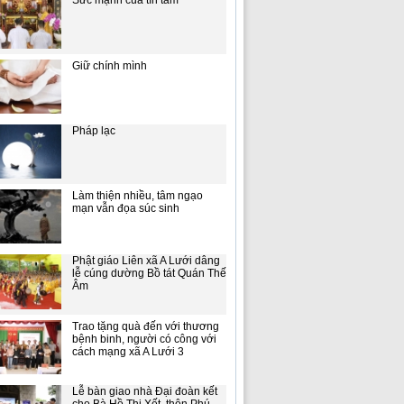
Sức mạnh của tín tâm
Giữ chính mình
Pháp lạc
Làm thiện nhiều, tâm ngạo
mạn vẫn đọa súc sinh
Phật giáo Liên xã A Lưới dâng
lễ cúng dường Bồ tát Quán Thế
Âm
Trao tặng quà đến với thương
bệnh binh, người có công với
cách mạng xã A Lưới 3
Lễ bàn giao nhà Đại đoàn kết