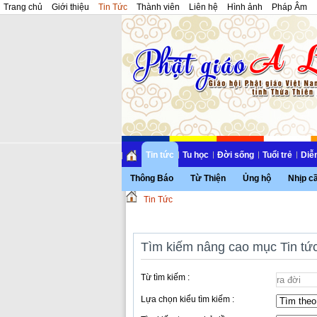
Trang chủ
Giới thiệu
Tin Tức
Thành viên
Liên hệ
Hình ảnh
Pháp Âm
Tin tức
Tu học
Đời sống
Tuổi trẻ
Diễ
Thông Báo
Từ Thiện
Ủng hộ
Nhịp c
Tin Tức
Tìm kiếm nâng cao mục Tin tứ
Từ tìm kiếm :
Lựa chọn kiểu tìm kiếm :