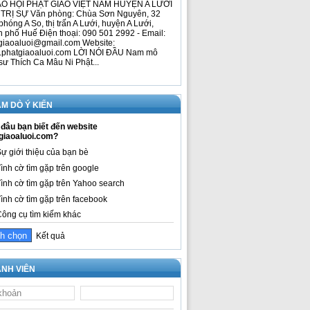
O HỘI PHẬT GIÁO VIỆT NAM HUYỆN A LƯỚI
TRỊ SỰ Văn phòng: Chùa Sơn Nguyên, 32
phóng A So, thị trấn A Lưới, huyện A Lưới,
h phố Huế Điện thoại: 090 501 2992 - Email:
giaoaluoi@gmail.com Website:
phatgiaoaluoi.com LỜI NÓI ĐẦU Nam mô
sư Thích Ca Mâu Ni Phật...
M DÒ Ý KIẾN
đâu bạn biết đến website
giaoaluoi.com?
ự giới thiệu của bạn bè
ình cờ tìm gặp trên google
ình cờ tìm gặp trên Yahoo search
ình cờ tìm gặp trên facebook
ông cụ tìm kiếm khác
Kết quả
NH VIÊN