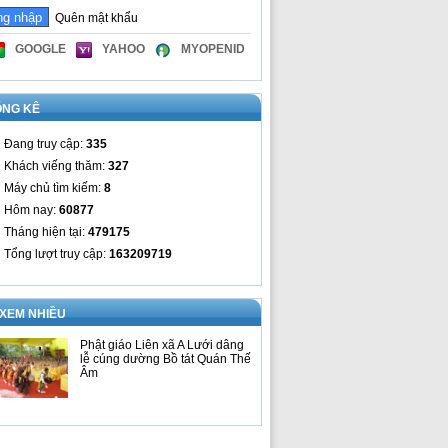
Quên mật khẩu
GOOGLE
YAHOO
MYOPENID
ỐNG KÊ
Đang truy cập:
335
Khách viếng thăm:
327
Máy chủ tìm kiếm:
8
Hôm nay:
60877
Tháng hiện tại:
479175
Tổng lượt truy cập:
163209719
 XEM NHIỀU
Phật giáo Liên xã A Lưới dâng
lễ cúng dường Bồ tát Quán Thế
Âm