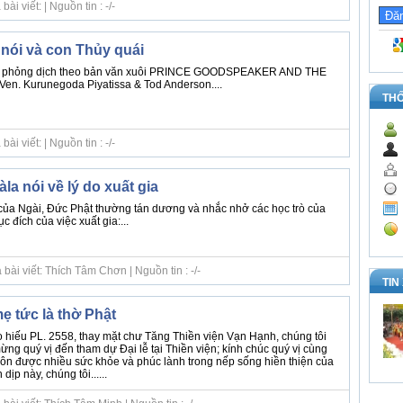
i viết: | Nguồn tin : -/-
nói và con Thủy quái
óa, phỏng dịch theo bản văn xuôi PRINCE GOODSPEAKER AND THE
. Kurunegoda Piyatissa & Tod Anderson....
TH
i viết: | Nguồn tin : -/-
la nói về lý do xuất gia
của Ngài, Đức Phật thường tán dương và nhắc nhở các học trò của
 đích của việc xuất gia:...
bài viết: Thích Tâm Chơn | Nguồn tin : -/-
TIN
ẹ tức là thờ Phật
hiếu PL. 2558, thay mặt chư Tăng Thiền viện Vạn Hạnh, chúng tôi
mừng quý vị đến tham dự Đại lễ tại Thiền viện; kính chúc quý vị cùng
uôn được nhiều sức khỏe và phúc lành trong nếp sống hiền thiện của
ịp này, chúng tôi......