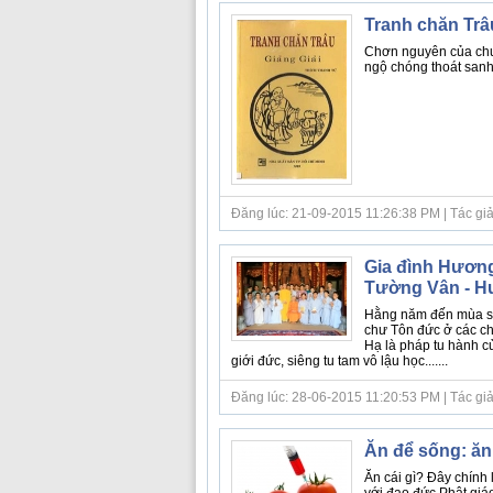
Tranh chăn Trâ
Chơn nguyên của chư
ngộ chóng thoát sanh 
Đăng lúc: 21-09-2015 11:26:38 PM | Tác giả
Gia đình Hương
Tường Vân - H
Hằng năm đến mùa sen
chư Tôn đức ở các chù
Hạ là pháp tu hành củ
giới đức, siêng tu tam vô lậu học.......
Đăng lúc: 28-06-2015 11:20:53 PM | Tác giả
Ăn để sống: ăn 
Ăn cái gì? Đây chính l
với đạo đức Phật giáo