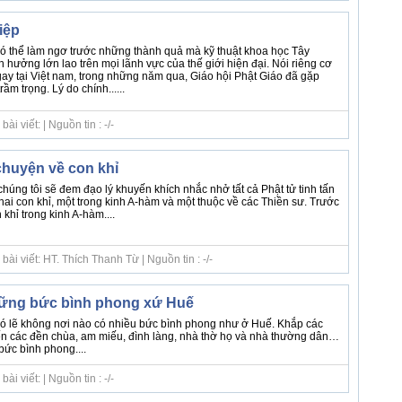
iệp
 có thể làm ngơ trước những thành quả mà kỹ thuật khoa học Tây
hưởng lớn lao trên mọi lãnh vực của thế giới hiện đại. Nói riêng cơ
gay tại Việt nam, trong những năm qua, Giáo hội Phật Giáo đã gặp
m trọng. Lý do chính......
i viết: | Nguồn tin : -/-
huyện về con khỉ
úng tôi sẽ đem đạo lý khuyến khích nhắc nhở tất cả Phật tử tinh tấn
 hai con khỉ, một trong kinh A-hàm và một thuộc về các Thiền sư. Trước
 khỉ trong kinh A-hàm....
ài viết: HT. Thích Thanh Từ | Nguồn tin : -/-
hững bức bình phong xứ Huế
 có lẽ không nơi nào có nhiều bức bình phong như ở Huế. Khắp các
ến các đền chùa, am miếu, đình làng, nhà thờ họ và nhà thường dân…
ức bình phong....
i viết: | Nguồn tin : -/-