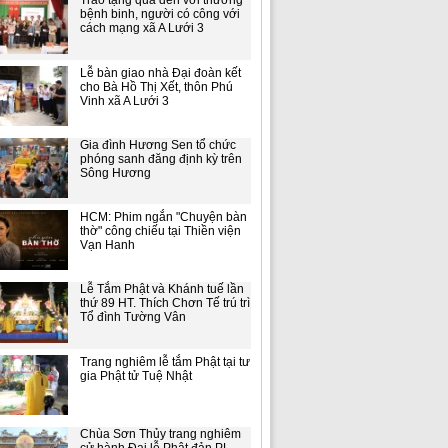
Trao tặng quà đến với thương
bệnh binh, người có công với
cách mạng xã A Lưới 3
Lễ bàn giao nhà Đại đoàn kết
cho Bà Hồ Thị Xết, thôn Phú
Vinh xã A Lưới 3
Gia đình Hương Sen tổ chức
phóng sanh đăng định kỳ trên
Sông Hương
HCM: Phim ngắn "Chuyện bàn
thờ" công chiếu tại Thiền viện
Vạn Hanh
Lễ Tắm Phật và Khánh tuế lần
thứ 89 HT. Thích Chơn Tế trú trì
Tổ đình Tường Vân
Trang nghiêm lễ tắm Phật tại tư
gia Phật tử Tuệ Nhật
Chùa Sơn Thủy trang nghiêm