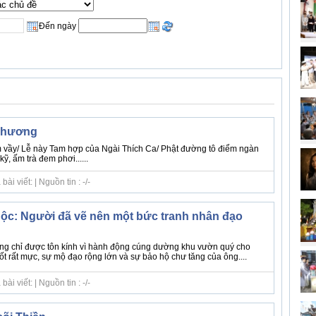
Đến ngày
ê hương
 vầy/ Lễ này Tam hợp của Ngài Thích Ca/ Phật đường tô điểm ngàn
ỹ, ấm trà đem phơi......
i viết: | Nguồn tin : -/-
ộc: Người đã vẽ nên một bức tranh nhân đạo
g chỉ được tôn kính vì hành động cúng dường khu vườn quý cho
tốt rất mực, sự mộ đạo rộng lớn và sự bảo hộ chư tăng của ông....
i viết: | Nguồn tin : -/-