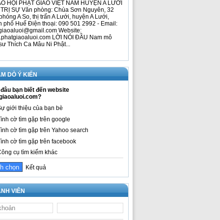
O HỘI PHẬT GIÁO VIỆT NAM HUYỆN A LƯỚI
TRỊ SỰ Văn phòng: Chùa Sơn Nguyên, 32
phóng A So, thị trấn A Lưới, huyện A Lưới,
h phố Huế Điện thoại: 090 501 2992 - Email:
giaoaluoi@gmail.com Website:
phatgiaoaluoi.com LỜI NÓI ĐẦU Nam mô
sư Thích Ca Mâu Ni Phật...
M DÒ Ý KIẾN
đâu bạn biết đến website
giaoaluoi.com?
ự giới thiệu của bạn bè
ình cờ tìm gặp trên google
ình cờ tìm gặp trên Yahoo search
ình cờ tìm gặp trên facebook
ông cụ tìm kiếm khác
Kết quả
NH VIÊN