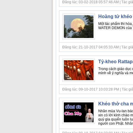
Đăng lúc: 03-02-2018 05:57:46 AM | Tác giả bà
Hoàng tử khéo 
Một tác phẩm thi h
WATER DEMON của Ven
Đăng lúc: 21-10-2017 04:05:33 AM | Tác giả bà
Tỷ-kheo Rattapà
Trong cách giáo dục 
mình về ý nghĩa và mục
Đăng lúc: 09-10-2017 10:03:28 PM | Tác giả 
Khéo thờ cha m
Nhân mùa Vu-lan báo 
xin có lời kính chào 
quý gia quyến luôn l
người con Phật. Nhân d