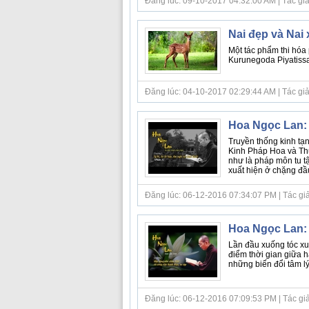
Đăng lúc: 09-10-2017 04:32:00 AM | Tác giả b
Nai đẹp và Nai
Một tác phẩm thi hó
Kurunegoda Piyatissa
Đăng lúc: 04-10-2017 02:29:44 AM | Tác giả bà
Hoa Ngọc Lan: C
Truyền thống kinh tạ
Kinh Pháp Hoa và Th
như là pháp môn tu tậ
xuất hiện ở chặng đầu l
Đăng lúc: 06-12-2016 07:34:07 PM | Tác giả bà
Hoa Ngọc Lan:
Lần đầu xuống tóc xuấ
điểm thời gian giữa h
những biến đổi tâm lý 
Đăng lúc: 06-12-2016 07:09:53 PM | Tác giả b