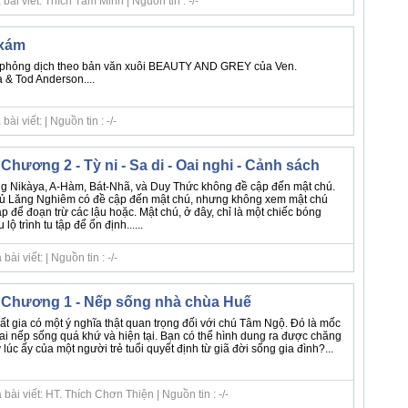
ài viết: Thích Tâm Minh | Nguồn tin : -/-
 xám
a phỏng dịch theo bản văn xuôi BEAUTY AND GREY của Ven.
 & Tod Anderson....
i viết: | Nguồn tin : -/-
hương 2 - Tỳ ni - Sa di - Oai nghi - Cảnh sách
ng Nikàya, A-Hàm, Bát-Nhã, và Duy Thức không đề cập đến mật chú.
ủ Lăng Nghiêm có đề cập đến mật chú, nhưng không xem mật chú
p để đoạn trừ các lậu hoặc. Mật chú, ở đây, chỉ là một chiếc bóng
ộ trình tu tập để ổn định......
i viết: | Nguồn tin : -/-
 Chương 1 - Nếp sống nhà chùa Huế
t gia có một ý nghĩa thật quan trọng đối với chú Tâm Ngộ. Ðó là mốc
ai nếp sống quá khứ và hiện tại. Bạn có thể hình dung ra được chăng
lúc ấy của một người trẻ tuổi quyết định từ giã đời sống gia đình?...
ài viết: HT. Thích Chơn Thiện | Nguồn tin : -/-