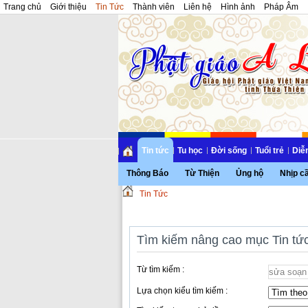
Trang chủ
Giới thiệu
Tin Tức
Thành viên
Liên hệ
Hình ảnh
Pháp Âm
Tin tức
Tu học
Đời sống
Tuổi trẻ
Diễ
Thông Báo
Từ Thiện
Ủng hộ
Nhịp c
Tin Tức
Tìm kiếm nâng cao mục Tin tứ
Từ tìm kiếm :
Lựa chọn kiểu tìm kiếm :