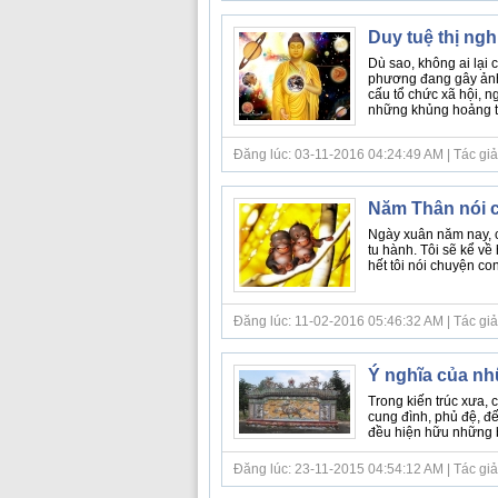
Duy tuệ thị ngh
Dù sao, không ai lại
phương đang gây ảnh 
cấu tổ chức xã hội, n
những khủng hoảng trầ
Đăng lúc: 03-11-2016 04:24:49 AM | Tác giả bà
Năm Thân nói c
Ngày xuân năm nay, ch
tu hành. Tôi sẽ kể về
hết tôi nói chuyện con
Đăng lúc: 11-02-2016 05:46:32 AM | Tác giả b
Ý nghĩa của n
Trong kiến trúc xưa,
cung đình, phủ đệ, đ
đều hiện hữu những b
Đăng lúc: 23-11-2015 04:54:12 AM | Tác giả bà