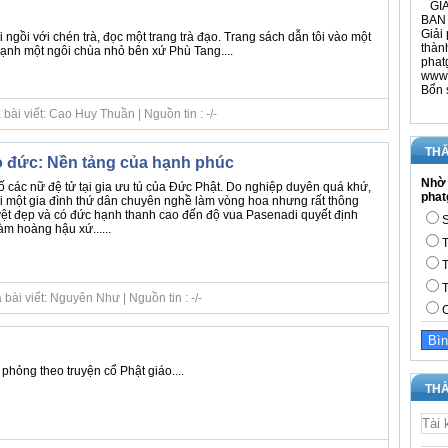
GIÁ
BAN 
Giải 
i ngồi với chén trà, đọc một trang trà đạo. Trang sách dẫn tôi vào một
thàn
 cạnh một ngôi chùa nhỏ bên xứ Phù Tang....
phat
www.
Bổn 
bài viết: Cao Huy Thuần | Nguồn tin : -/-
THĂ
 đức: Nền tảng của hạnh phúc
Nhờ 
số các nữ đệ tử tại gia ưu tú của Đức Phật. Do nghiệp duyên quá khứ,
phat
ái một gia đình thứ dân chuyên nghề làm vòng hoa nhưng rất thông
yệt đẹp và có đức hạnh thanh cao đến độ vua Pasenadi quyết định
S
àm hoàng hậu xứ......
T
T
T
bài viết: Nguyên Như | Nguồn tin : -/-
C
 phỏng theo truyện cổ Phật giáo....
THÀ