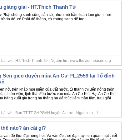
u giảng giải - HT.Thích Thanh Từ
 Phật chúng sanh cũng sằn có, nhơn mê trầm luân tam giới, nhơn
tử do đó, có Phật để thành, có chúng sanh để tạo....
 bài viết: HT.Thích Thanh Từ | Nguồn tin : www.thuvienhoasen.org
 Sen gieo duyên mùa An Cư PL.2559 tại Tổ đình
uế
 nở, trên khắp mọi miền của đất nước, từ thành thị đến nông thôn,
a, thiền viện, tịnh thất đều bước vào mùa An Cư Kiết Hạ. An Cư Kiết
a hàng xuất gia trong ba tháng hạ để thúc liễm thân tâm, trau giồi
 bài viết: Ban TT TT GHPGVN huyện A Lưới | Nguồn tin : -/-
thế nào? ăn cái gì?
à vấn đề thời đại nóng hổi. Và vấn đề thời đại này liên quan mật thiết
. Trong cái mà chúng ta ăn hiện nay, dư luận đã bao lần tố cáo có