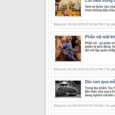
Cõi hiếu trong 
Xem ra bước vào cửa 
chơn không diệu hữu. 
Đăng lúc: 20-02-2019 07:42:46 PM | Tác giả bà
Phẫn nộ mất k
Phẫn nộ - sự phản ứn
phiền bị kích động. Nó
đôi với tập quán chấp 
Đăng lúc: 05-08-2018 06:35:12 PM | Tác giả b
Dìu con qua mỗ
Trong tác phẩm “Du T
tiền thân của vua A D
đang nghịch cát trên 
Đăng lúc: 01-08-2018 07:37:45 AM | Tác giả 