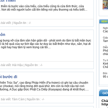
cõi Thiền
thiền là bước vào cửa hiếu, cửa hiếu cũng là cửa tỉnh thức, cửa
Nơi đó mỗi người luôn cất lên tiếng nói yêu thương và hiểu biết....
XEM 
i viết: | Nguồn tin : -/-
Ngh
Các
hôn
Giáo
g bung vỡ của tâm sân hận giận dữ - phát sinh do tâm lý bất mãn bực
Tam
 là hệ quả của sự tích tập các tư duy ác bất thiện như dục, sân, hại đi
ngã hay hay tâm lý xem trọng cái tôi....
Diễ
Phó
chá
Tu 
Kin
ài viết: Hải Hậu | Nguồn tin : -/-
Ch
Đời
i bước đi
95 
hiên Trúc Sự”, cao tăng Pháp Hiển (Fa-hsien) có ghi lại câu chuyện
ục (Asoka), nói rằng trong đời quá khứ, khi còn là một cậu bé con
đường, A Dục gặp Đức Phật Ca Diếp (Kasyapa) đang đi khất thực.....
GIỚ
bài viết: Tâm Cảm | Nguồn tin : -/-
Chà
htt