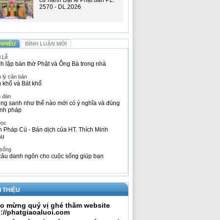
cử hành Đại lễ Phật đản PL.
2570 - DL.2026
NHIỀU
BÌNH LUẬN MỚI
i Lễ
h lập bàn thờ Phật và Ông Bà trong nhà
 lý căn bản
 khổ và Bát khổ
n đàn
ng sanh như thế nào mới có ý nghĩa và đúng
nh pháp
học
h Pháp Cú - Bản dịch của HT. Thích Minh
âu
 sống
câu danh ngôn cho cuộc sống giúp bạn
I THIỆU
o mừng quý vị ghé thăm website
p://phatgiaoaluoi.com