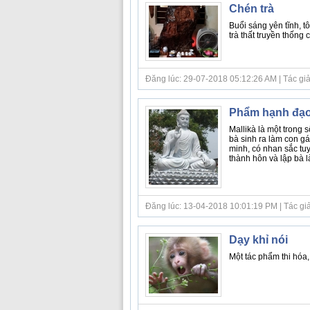
Chén trà
Buổi sáng yên tĩnh, tô
trà thất truyền thống
Đăng lúc: 29-07-2018 05:12:26 AM | Tác giả 
Phẩm hạnh đạo
Mallikà là một trong 
bà sinh ra làm con g
minh, có nhan sắc tu
thành hôn và lập bà l
Đăng lúc: 13-04-2018 10:01:19 PM | Tác giả 
Dạy khỉ nói
Một tác phẩm thi hóa,