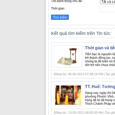
Tìm kiếm trong chủ đề :
Thời gian :
Kết quả tìm kiếm trên Tin tức
Thời gian và ti
Tiền bạc là nguyên li
trở thành động lực, n
chúng ta đã biến nó 
đời trở nên chua chát.
Đăng lúc: 06-06-2013 07:08:19 PM | Tác giả bà
TT. Huế: Tưởng
Sáng nay, ngày 04.04
phường Phước Vĩnh, 
hàng đệ tử đã trang
Thích Chánh Pháp viên
Đăng lúc: 13-05-2013 08:00:00 AM | Tác giả b