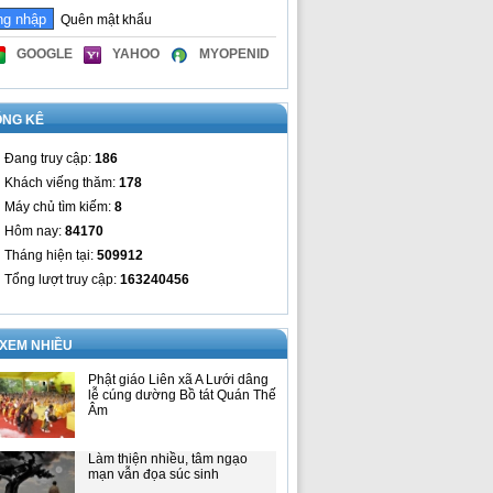
Quên mật khẩu
GOOGLE
YAHOO
MYOPENID
ỐNG KÊ
Đang truy cập:
186
Khách viếng thăm:
178
Máy chủ tìm kiếm:
8
Hôm nay:
84170
Tháng hiện tại:
509912
Tổng lượt truy cập:
163240456
 XEM NHIỀU
Phật giáo Liên xã A Lưới dâng
lễ cúng dường Bồ tát Quán Thế
Âm
Làm thiện nhiều, tâm ngạo
mạn vẫn đọa súc sinh