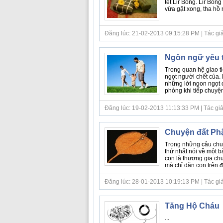
tết Lir Bong. Lir Bon
vừa gặt xong, tha hồ 
Đăng lúc: 21-02-2013 09:15:28 PM | Tác giả 
Ngôn ngữ yêu
Trong quan hệ giao t
ngọt người chết của.
những lời ngon ngọt 
phòng khi tiếp chuyện 
Đăng lúc: 19-02-2013 11:13:33 PM | Tác giả b
Chuyện đất Ph
Trong những câu chuy
thứ nhất nói về một b
con là thương gia ch
mà chỉ dặn con trên đư
Đăng lúc: 28-01-2013 10:19:13 PM | Tác giả 
Tăng Hộ Cháu
...