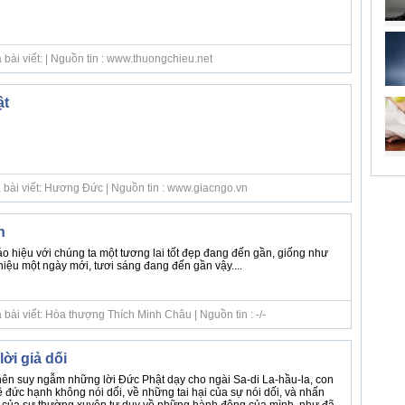
bài viết: | Nguồn tin : www.thuongchieu.net
ật
 bài viết: Hương Đức | Nguồn tin : www.giacngo.vn
n
 hiệu với chúng ta một tương lai tốt đẹp đang đến gần, giống như
iệu một ngày mới, tươi sáng đang đến gần vậy....
bài viết: Hòa thượng Thích Minh Châu | Nguồn tin : -/-
ời giả dối
nên suy ngẫm những lời Đức Phật dạy cho ngài Sa-di La-hầu-la, con
về đức hạnh không nói dối, về những tai hại của sự nói dối, và nhấn