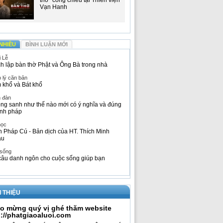
thờ" công chiếu tại Thiền viện
Vạn Hanh
NHIỀU
BÌNH LUẬN MỚI
i Lễ
h lập bàn thờ Phật và Ông Bà trong nhà
 lý căn bản
 khổ và Bát khổ
n đàn
ng sanh như thế nào mới có ý nghĩa và đúng
nh pháp
học
h Pháp Cú - Bản dịch của HT. Thích Minh
âu
 sống
câu danh ngôn cho cuộc sống giúp bạn
I THIỆU
o mừng quý vị ghé thăm website
p://phatgiaoaluoi.com