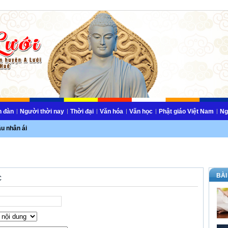
n đàn
Người thời nay
Thời đại
Văn hóa
Văn học
Phật giáo Việt Nam
Ng
ầu nhân ái
BÀI
c