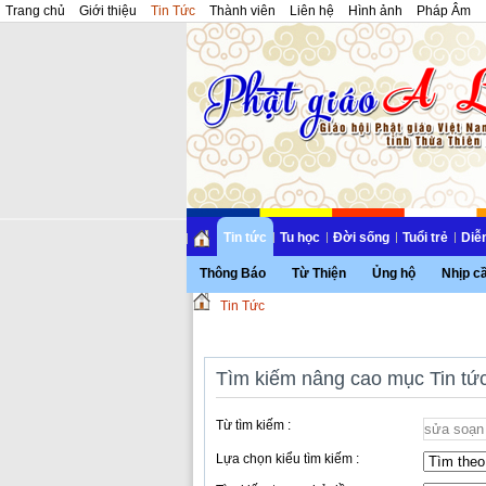
Trang chủ
Giới thiệu
Tin Tức
Thành viên
Liên hệ
Hình ảnh
Pháp Âm
Tin tức
Tu học
Đời sống
Tuổi trẻ
Diễ
Thông Báo
Từ Thiện
Ủng hộ
Nhịp c
Tin Tức
Tìm kiếm nâng cao mục Tin tứ
Từ tìm kiếm :
Lựa chọn kiểu tìm kiếm :