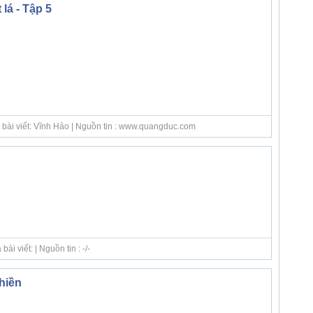
 lá - Tập 5
 bài viết: Vĩnh Hảo | Nguồn tin : www.quangduc.com
i viết: | Nguồn tin : -/-
hiền