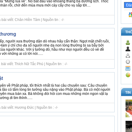
g là “Mừng lúa về”. Nó bắt đầu vào khoảng tháng ba dương lịch. Thóc
nhàn rỗi, chờ đến mùa mưa mới cày cấy cho vụ sắp tới....
bài viết: Chân Hiền Tâm | Nguồn tin : -/-
TH
 thương
iếp, người xưa thường dặn dò nhau hãy cẩn thận: Ngọt mật chết ruồi,
 Hàm ý chỉ cho đa số người nhẹ dạ non lòng thường bị sa bẫy bởi
của người khác. Với ý tưởng đó, hầu như mọi người đều có vẻ đề
với những ai có lời nói......
ài viết: Thích Nữ Tắc Phú | Nguồn tin : -/-
ật
ện về Phật pháp, tôi thích nhất là hai câu chuyện sau: Câu chuyện
à lão có tấm lòng tin tưởng sâu nặng vào Phật pháp. Bà có một người
TIN
uyên mua bán xa. Bà không đòi hỏi con mua những món ngon vật lạ
ờng đi tìm thỉnh......
bài viết: Hương Đức | Nguồn tin : -/-