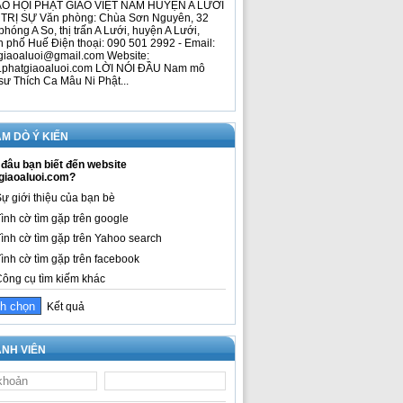
O HỘI PHẬT GIÁO VIỆT NAM HUYỆN A LƯỚI
TRỊ SỰ Văn phòng: Chùa Sơn Nguyên, 32
phóng A So, thị trấn A Lưới, huyện A Lưới,
h phố Huế Điện thoại: 090 501 2992 - Email:
giaoaluoi@gmail.com Website:
phatgiaoaluoi.com LỜI NÓI ĐẦU Nam mô
sư Thích Ca Mâu Ni Phật...
M DÒ Ý KIẾN
đâu bạn biết đến website
giaoaluoi.com?
ự giới thiệu của bạn bè
ình cờ tìm gặp trên google
ình cờ tìm gặp trên Yahoo search
ình cờ tìm gặp trên facebook
ông cụ tìm kiếm khác
Kết quả
NH VIÊN