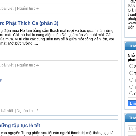
GIÁ
BAN 
i viết: | Nguồn tin : -/-
Giải 
thàn
phat
c Phật Thích Ca (phần 3)
www.
Bổn 
ng điện mùa Hè làm bằng cẩm thạch mát rượi và bao quanh là những
ớc mát. Cái thứ hai là cung điện mùa Đông, ấm áp và thoải mái. Cái
a mưa. Vị trí của các cung điện này sẽ ở giữa một công viên lớn, với
mặt. Một bức tường......
THĂ
Nhờ 
phat
i viết: | Nguồn tin : -/-
S
T
ư
T
T
C
i viết: | Nguồn tin : -/-
THÀ
ững tập tục lễ tết
cao nguyên Trung phần sau tết của người thành thị một tháng, gọi là