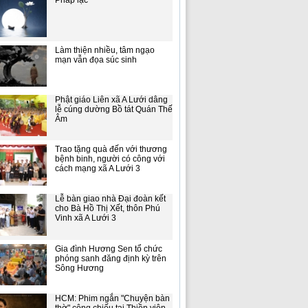
Pháp lạc
Làm thiện nhiều, tâm ngạo
mạn vẫn đọa súc sinh
Phật giáo Liên xã A Lưới dâng
lễ cúng dường Bồ tát Quán Thế
Âm
Trao tặng quà đến với thương
bệnh binh, người có công với
cách mạng xã A Lưới 3
Lễ bàn giao nhà Đại đoàn kết
cho Bà Hồ Thị Xết, thôn Phú
Vinh xã A Lưới 3
Gia đình Hương Sen tổ chức
phóng sanh đăng định kỳ trên
Sông Hương
HCM: Phim ngắn "Chuyện bàn