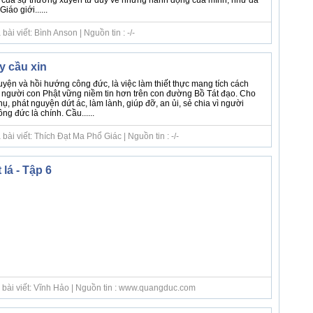
 của sự thường xuyên tư duy về những hành động của mình, như đã
Giáo giới......
ài viết: Bình Anson | Nguồn tin : -/-
 cầu xin
yện và hồi hướng công đức, là việc làm thiết thực mang tích cách
người con Phật vững niềm tin hơn trên con đường Bồ Tát đạo. Cho
ụ, phát nguyện dứt ác, làm lành, giúp đỡ, an ủi, sẻ chia vì người
ng đức là chính. Cầu......
ài viết: Thích Đạt Ma Phổ Giác | Nguồn tin : -/-
 lá - Tập 6
 bài viết: Vĩnh Hảo | Nguồn tin : www.quangduc.com