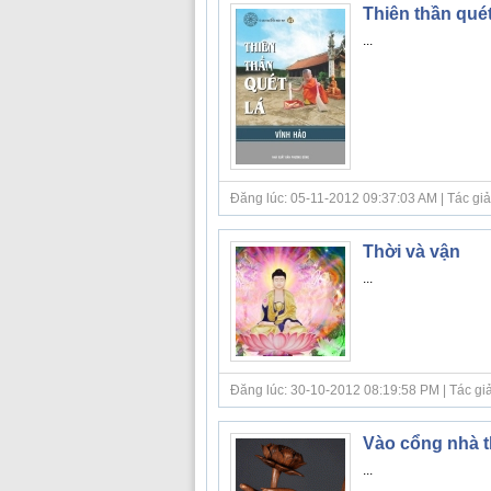
Thiên thần quét
...
Đăng lúc: 05-11-2012 09:37:03 AM | Tác giả
Thời và vận
...
Đăng lúc: 30-10-2012 08:19:58 PM | Tác giả bà
Vào cổng nhà t
...