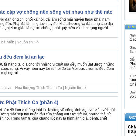
ác cặp vợ chồng nên sống với nhau như thế nào
ười đàn ông chi phối xã hội, đã làm sống mãi huyền thoại phái nam
ng đức Phật đã làm một sự thay đổi khác thường và đã nâng cao địa
XEM 
ề nghị đơn giản là người chồng phải quý mến và kính trọng người
Ngh
Các
i viết: | Nguồn tin : -/-
Giáo
Tam
u đều đem lại an lạc
Diễ
Phó
ật, từ hàng tại gia cho tới những vị xuất gia đều muốn đạt được những
chá
ng cuộc sống. Vì vậy hôm nay tôi sẽ nói đề tài Mỗi bước tiến tu đều đem
 mọi người....
Tu 
Kin
Ch
bài viết: Hòa thượng Thích Thanh Từ | Nguồn tin : -/-
Đời
95 
c Phật Thích Ca (phần 4)
 sức để làm vui lòng thái tử. Những vũ công xinh đẹp vui đùa với thái
ương mặt đẹp trai buồn rầu của chàng vui tươi trở lại, nhưng thái tử
GIỚ
 họ. Trong tâm trí của chàng lúc này là hình ảnh già, bệnh, chết
Chà
htt