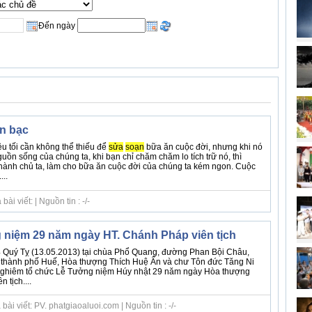
Đến ngày
ền bạc
ệu tối cần không thể thiếu để
sửa
soạn
bữa ăn cuộc đời, nhưng khi nó
guồn sống của chúng ta, khi bạn chỉ chăm chăm lo tích trữ nó, thì
thành chủ ta, làm cho bữa ăn cuộc đời của chúng ta kém ngon. Cuộc
...
i viết: | Nguồn tin : -/-
 niệm 29 năm ngày HT. Chánh Pháp viên tịch
 Quý Tỵ (13.05.2013) tại chùa Phổ Quang, đường Phan Bội Châu,
thành phố Huế, Hòa thượng Thích Huệ Ấn và chư Tôn đức Tăng Ni
 nghiêm tổ chức Lễ Tưởng niệm Húy nhật 29 năm ngày Hòa thượng
 tịch....
ài viết: PV. phatgiaoaluoi.com | Nguồn tin : -/-