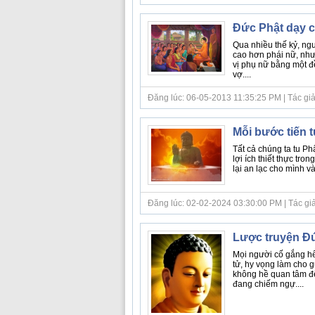
Đức Phật dạy c
Qua nhiều thế kỷ, ng
cao hơn phái nữ, như
vị phụ nữ bằng một đ
vợ....
Đăng lúc: 06-05-2013 11:35:25 PM | Tác giả bà
Mỗi bước tiến t
Tất cả chúng ta tu Ph
lợi ích thiết thực tro
lại an lạc cho mình và
Đăng lúc: 02-02-2024 03:30:00 PM | Tác giả 
Lược truyện Đứ
Mọi người cố gắng hết
tử, hy vọng làm cho g
không hề quan tâm đến
đang chiếm ngự....