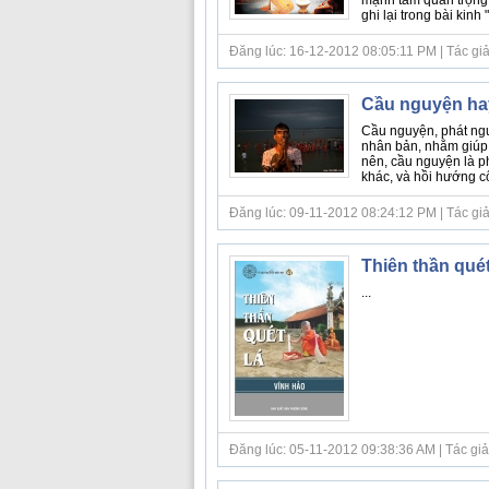
mạnh tầm quan trọng
ghi lại trong bài kinh "
Đăng lúc: 16-12-2012 08:05:11 PM | Tác giả b
Cầu nguyện hay
Cầu nguyện, phát ngu
nhân bản, nhằm giúp 
nên, cầu nguyện là ph
khác, và hồi hướng cô
Đăng lúc: 09-11-2012 08:24:12 PM | Tác giả b
Thiên thần quét
...
Đăng lúc: 05-11-2012 09:38:36 AM | Tác giả