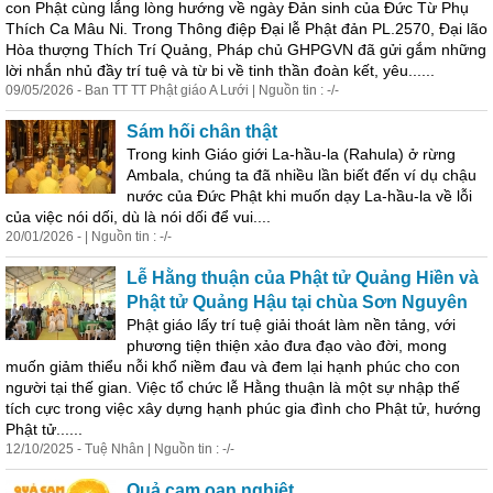
con Phật cùng lắng lòng hướng về ngày Đản sinh của Đức Từ Phụ
Thích Ca Mâu Ni. Trong Thông điệp Đại lễ Phật đản PL.2570, Đại lão
Hòa thượng Thích Trí Quảng, Pháp chủ GHPGVN đã gửi gắm những
lời nhắn nhủ đầy trí tuệ và từ bi về tinh thần đoàn kết, yêu......
09/05/2026 - Ban TT TT Phật giáo A Lưới | Nguồn tin : -/-
Sám hối chân thật
Trong kinh Giáo giới La-hầu-la (Rahula) ở rừng
Ambala, chúng ta đã nhiều lần biết đến ví dụ chậu
nước của Đức Phật khi muốn dạy La-hầu-la về lỗi
của việc nói dối, dù là nói dối để vui....
20/01/2026 - | Nguồn tin : -/-
Lễ Hằng thuận của Phật tử Quảng Hiền và
Phật tử Quảng Hậu tại chùa Sơn Nguyên
Phật giáo lấy trí tuệ giải thoát làm nền tảng, với
phương tiện thiện xảo đưa đạo vào đời, mong
muốn giảm thiểu nỗi khổ niềm đau và đem lại hạnh phúc cho con
người tại thế gian. Việc tổ chức lễ Hằng thuận là một
sự
nhập thế
tích cực trong việc xây dựng hạnh phúc gia đình cho Phật tử, hướng
Phật tử......
12/10/2025 - Tuệ Nhân | Nguồn tin : -/-
Quả cam oan nghiệt