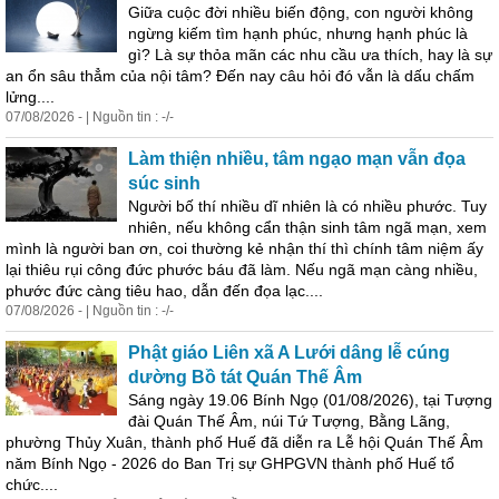
Giữa cuộc đời nhiều biến động, con người không
ngừng kiếm tìm hạnh phúc, nhưng hạnh phúc là
gì? Là
sự
thỏa mãn các nhu cầu ưa thích, hay là
sự
an ổn sâu thẳm của nội tâm? Đến nay câu hỏi đó vẫn là dấu chấm
lửng....
07/08/2026 - | Nguồn tin : -/-
Làm thiện nhiều, tâm ngạo mạn vẫn đọa
súc sinh
Người bố thí nhiều dĩ nhiên là có nhiều phước. Tuy
nhiên, nếu không cẩn thận sinh tâm ngã mạn, xem
mình là người ban ơn, coi thường kẻ nhận thí thì chính tâm niệm ấy
lại thiêu rụi công đức phước báu đã làm. Nếu ngã mạn càng nhiều,
phước đức càng tiêu hao, dẫn đến đọa lạc....
07/08/2026 - | Nguồn tin : -/-
Phật giáo Liên xã A Lưới dâng lễ cúng
dường Bồ tát Quán Thế Âm
Sáng ngày 19.06 Bính Ngọ (01/08/2026), tại Tượng
đài Quán Thế Âm, núi Tứ Tượng, Bằng Lãng,
phường Thủy Xuân, thành phố Huế đã diễn ra Lễ hội Quán Thế Âm
năm Bính Ngọ - 2026 do Ban Trị
sự
GHPGVN thành phố Huế tổ
chức....