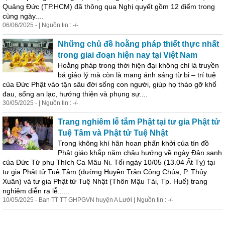
Quảng Đức (TP.HCM) đã thông qua Nghị quyết gồm 12 điểm trong
cùng ngày....
06/06/2025 - | Nguồn tin : -/-
Những chủ đề hoằng pháp thiết thực nhất
trong giai đoạn hiện nay tại Việt Nam
Hoằng pháp trong thời hiện đại không chỉ là truyền
bá giáo lý mà còn là mang ánh sáng từ bi – trí tuệ
của Đức Phật vào tận sâu đời sống con người, giúp họ tháo gỡ khổ
đau, sống an lạc, hướng thiện và phụng
sự
....
30/05/2025 - | Nguồn tin : -/-
Trang nghiêm lễ tắm Phật tại tư gia Phật tử
Tuệ Tâm và Phật tử Tuệ Nhật
Trong không khí hân hoan phấn khởi của tín đồ
Phật giáo khắp năm châu hướng về ngày Đản sanh
của Đức Từ phụ Thích Ca Mâu Ni. Tối ngày 10/05 (13.04 Ất Tỵ) tại
tư gia Phật tử Tuệ Tâm (đường Huyền Trân Công Chúa, P. Thủy
Xuân) và tư gia Phật tử Tuệ Nhật (Thôn Mậu Tài, Tp. Huế) trang
nghiêm diễn ra lễ......
10/05/2025 - Ban TT TT GHPGVN huyện A Lưới | Nguồn tin : -/-