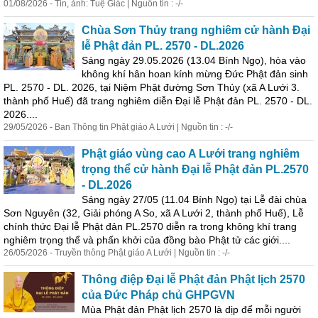
01/08/2026 - Tin, ảnh: Tuệ Giác | Nguồn tin : -/-
Chùa Sơn Thủy trang nghiêm cử hành Đại
lễ Phật đản PL. 2570 - DL.2026
Sáng ngày 29.05.2026 (13.04 Bính Ngọ), hòa vào
không khí hân hoan kính mừng Đức Phật đản sinh
PL. 2570 - DL. 2026, tại Niệm Phật đường Sơn Thủy (xã A Lưới 3.
thành phố Huế) đã trang nghiêm diễn Đại lễ Phật đản PL. 2570 - DL.
2026....
29/05/2026 - Ban Thông tin Phật giáo A Lưới | Nguồn tin : -/-
Phật giáo vùng cao A Lưới trang nghiêm
trọng thể cử hành Đại lễ Phật đản PL.2570
- DL.2026
Sáng ngày 27/05 (11.04 Bính Ngọ) tại Lễ đài chùa
Sơn Nguyên (32, Giải phóng A So, xã A Lưới 2, thành phố Huế), Lễ
chính thức Đại lễ Phật đản PL.2570 diễn ra trong không khí trang
nghiêm trọng thể và phấn khởi của đồng bào Phật tử các giới....
26/05/2026 - Truyền thông Phật giáo A Lưới | Nguồn tin : -/-
Thông điệp Đại lễ Phật đản Phật lịch 2570
của Đức Pháp chủ GHPGVN
Mùa Phật đản Phật lịch 2570 là dịp để mỗi người