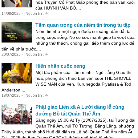
hóa Truyện Cổ Phật Giáo phỏng theo bản văn xuôi
của HUỲNH VĂN BỘ....
14/08/2025 - | Nguồn tin : -/-
Tầm quan trọng của niềm tin trong tu tập
Niềm tin như một ngọn đuốc soi sáng, dẫn dắt ta
trong cuộc sống. Nó có sức mạnh giúp ta vượt qua
những thử thách, chông gai, tiếp thêm động lực để
tiến về phía trước....
20/07/2025 - | Nguồn tin : -/-
Hiền nhân cuốc xẻng
Một tác phẩm của Tâm minh - Ngô Tằng Giao thi
hóa, phỏng dịch theo bản văn xuôi THE SHOVEL
WISE MAN của Ven. Kurunegoda Piyatissa & Tod
Anderson....
18/07/2025 - | Nguồn tin : -/-
Phật giáo Liên xã A Lưới dâng lễ cúng
dường Bồ tát Quán Thế Âm
Sáng ngày 19.06 Ất Tỵ (13/07/2025), tại Tượng đài
Quán Thế Âm, núi Tứ Tượng, Bằng Lãng, phường
Thủy Xuân, thành phố Huế đã diễn ra Lễ hội Quán Thế Âm năm Ất
Tỵ - 2025 do Ban Trị
sự
GHPGVN thành phố Huế tổ chức....