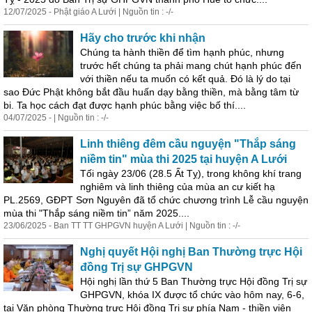
12/07/2025 - Phật giáo A Lưới | Nguồn tin : -/-
Hãy cho trước khi nhận
Chúng ta hành thiền để tìm hạnh phúc, nhưng
trước hết chúng ta phải mang chút hạnh phúc đến
với thiền nếu ta muốn có kết quả. Đó là lý do tại
sao Đức Phật không bắt đầu huấn dạy bằng thiền, mà bằng tâm từ
bi. Ta học cách đạt được hạnh phúc bằng việc bố thí....
04/07/2025 - | Nguồn tin : -/-
Linh thiêng đêm cầu nguyện "Thắp sáng
niềm tin" mùa thi 2025 tại huyện A Lưới
Tối ngày 23/06 (28.5 Ất Tỵ), trong không khí trang
nghiêm và linh thiêng của mùa an cư kiết hạ
PL.2569, GĐPT Sơn Nguyên đã tổ chức chương trình Lễ cầu nguyện
mùa thi "Thắp sáng niềm tin” năm 2025....
23/06/2025 - Ban TT TT GHPGVN huyện A Lưới | Nguồn tin : -/-
Nghị quyết Hội nghị Ban Thường trực Hội
đồng Trị
sự
GHPGVN
Hội nghị lần thứ 5 Ban Thường trực Hội đồng Trị
sự
GHPGVN, khóa IX được tổ chức vào hôm nay, 6-6,
tại Văn phòng Thường trực Hội đồng Trị
sự
phía Nam - thiền viện