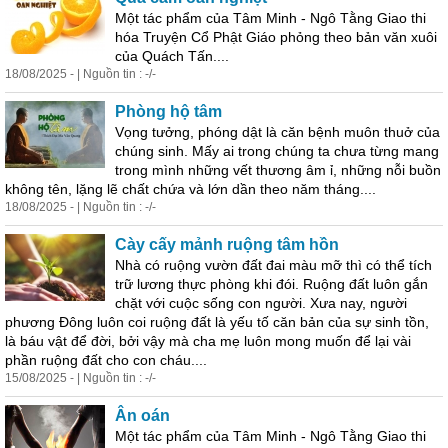
Một tác phẩm của Tâm Minh - Ngô Tằng Giao thi
hóa Truyện Cổ Phật Giáo phỏng theo bản văn xuôi
của Quách Tấn....
18/08/2025 - | Nguồn tin : -/-
Phòng hộ tâm
Vọng tưởng, phóng dật là căn bệnh muôn thuở của
chúng sinh. Mấy ai trong chúng ta chưa từng mang
trong mình những vết thương âm ỉ, những nỗi buồn
không tên, lặng lẽ chất chứa và lớn dần theo năm tháng....
18/08/2025 - | Nguồn tin : -/-
Cày cấy mảnh ruộng tâm hồn
Nhà có ruộng vườn đất đai màu mỡ thì có thể tích
trữ lương thực phòng khi đói. Ruộng đất luôn gắn
chặt với cuộc sống con người. Xưa nay, người
phương Đông luôn coi ruộng đất là yếu tố căn bản của
sự
sinh tồn,
là báu vật để đời, bởi vậy mà cha mẹ luôn mong muốn để lại vài
phần ruộng đất cho con cháu....
15/08/2025 - | Nguồn tin : -/-
Ân oán
Một tác phẩm của Tâm Minh - Ngô Tằng Giao thi