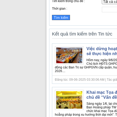
Tìm kiếm trong chủ đề :
Thời gian :
Kết quả tìm kiếm trên Tin tức
Việc dừng hoạt
sẽ thực hiện n
Hôm nay, ngày 9/6/2
Chủ tịch HĐTS GHP
động các Ban Trị sự GHPGVN cấp quận, huyện
2026....
Đăng lúc: 09-06-2025 03:30:06 AM | Tác giả bà
Khai mạc Tọa đ
chủ đề “Vấn đề
Sáng ngày 1/6, tại c
Ban Hoằng pháp TW 
chức khai mạc Tọa đ
hoằng pháp trong xu hướng thời đại mới”. Tọ