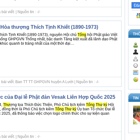
i viết: | Nguồn tin : -/-
o Hòa thượng Thích Tịnh Khiết (1890-1973)
TH
hích Tịnh Khiết (1890-1973), nguyên Hội chủ
Tổng
hội Phật giáo Việt
hống GHPGVN Thống nhất, bậc danh Tăng kiệt xuất đã lãnh đạo Phật
khúc quanh bi tráng nhất của một thời đại....
 bài viết: Ban TT TT GHPGVN huyện A Lưới | Nguồn tin : -/-
c của Đại lễ Phật đản Vesak Liên Hợp Quốc 2025
TIN
4,
Thư
ợng tọa Thích Đức Thiện, Phó Chủ tịch kiêm
Tổng
Thư
ký
Hội
đồng thời là Phó Chủ tịch kiêm
Tổng
Thư
ký
Ủy ban Tổ chức Đại lễ
2025, đã thông báo việc chọn logo chính thức cho sự kiện quan
i viết: | Nguồn tin : -/-