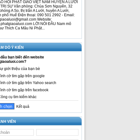
O HỘI PHẬT GIÁO VIỆT NAM HUYỆN A LƯỚI
TRỊ SỰ Văn phòng: Chùa Sơn Nguyên, 32
phóng A So, thị trấn A Lưới, huyện A Lưới,
h phố Huế Điện thoại: 090 501 2992 - Email:
giaoaluoi@gmail.com Website:
phatgiaoaluoi.com LỜI NÓI ĐẦU Nam mô
sư Thích Ca Mâu Ni Phật...
M DÒ Ý KIẾN
đâu bạn biết đến website
giaoaluoi.com?
ự giới thiệu của bạn bè
ình cờ tìm gặp trên google
ình cờ tìm gặp trên Yahoo search
ình cờ tìm gặp trên facebook
ông cụ tìm kiếm khác
Kết quả
NH VIÊN