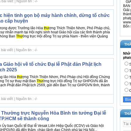
i viết: | Nguồn tin : -/-
GIÁ
BAN 
Giải 
thàn
ực hiện tinh gọn bộ máy hành chính, dừng tổ chức
phat
iáo cấp huyện
www.
Bổn 
 trọng được Trưởng lão Hòa
thư
ợng Thích Thiện Nhơn, Phó Pháp chủ,
 sự nhấn mạnh tại Hội nghị sinh hoạt Giáo hội của các tỉnh thành phía
phòng Ban
Thư
ờng trực Hội đồng Trị sự phía Nam - thiền viện Quảng
THĂ
i viết: | Nguồn tin : -/-
Nhờ 
phat
Giáo hội về tổ chức Đại lễ Phật đản Phật lịch
S
ịch 2025
T
ng lão Hòa
thư
ợng Thích Thiện Nhơn, Phó Pháp chủ Hội đồng Chứng
T
ồng Trị sự thay mặt Ban
Thư
ờng trực Hội đồng Trị sự GHPGVN đã ấn
T
ạch Phật đản Phật lịch 2569, gửi đến Ban Trị sự GHPGVN tỉnh, thành
C
i viết: | Nguồn tin : -/-
Thường trực Nguyễn Hòa Bình tin tưởng Đại lễ
THÀ
 TP.HCM sẽ thành công
n Ủy ban Quốc tế Đại lễ Vesak Liên Hiệp Quốc (ICDV) và Giáo hội
GHPGVN) đã đến thăm, chào lãnh đạo Chính phủ tại Hà Nội...