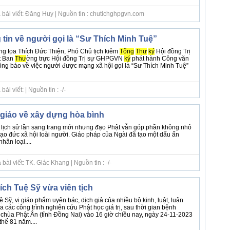
 bài viết: Đăng Huy | Nguồn tin : chutichghpgvn.com
in về người gọi là “Sư Thích Minh Tuệ”
ng tọa Thích Đức Thiện, Phó Chủ tịch kiêm
Tổng
Thư
ký
Hội đồng Trị
t Ban
Thư
ờng trực Hội đồng Trị sự GHPGVN
ký
phát hành Công văn
g báo về việc người được mạng xã hội gọi là “Sư Thích Minh Tuệ”
i viết: | Nguồn tin : -/-
giáo về xây dựng hòa bình
i, lịch sử lần sang trang mới nhưng đạo Phật vẫn góp phần không nhỏ
đạo đức xã hội loài người. Giáo pháp của Ngài đã tạo một dấu ấn
hân loại....
ài viết: TK. Giác Khang | Nguồn tin : -/-
ch Tuệ Sỹ vừa viên tịch
 Sỹ, vị giáo phẩm uyên bác, dịch giả của nhiều bộ kinh, luật, luận
ủa các công trình nghiên cứu Phật học giá trị, sau thời gian bệnh
i chùa Phật Ân (tỉnh Đồng Nai) vào 16 giờ chiều nay, ngày 24-11-2023
thế 81 năm....