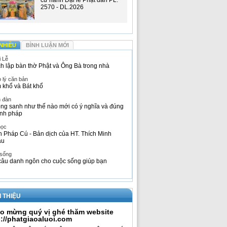
cử hành Đại lễ Phật đản PL.
2570 - DL.2026
NHIỀU
BÌNH LUẬN MỚI
i Lễ
h lập bàn thờ Phật và Ông Bà trong nhà
 lý căn bản
 khổ và Bát khổ
n đàn
ng sanh như thế nào mới có ý nghĩa và đúng
nh pháp
học
h Pháp Cú - Bản dịch của HT. Thích Minh
âu
 sống
câu danh ngôn cho cuộc sống giúp bạn
I THIỆU
o mừng quý vị ghé thăm website
p://phatgiaoaluoi.com