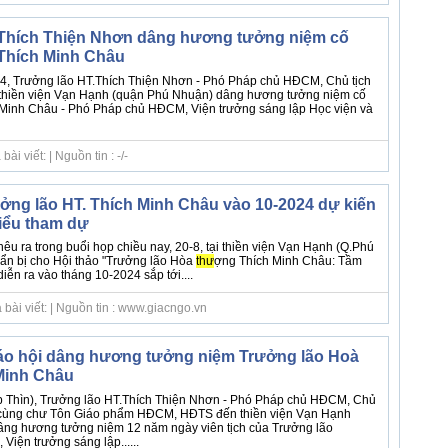
.Thích Thiện Nhơn dâng hương tưởng niệm cố
Thích Minh Châu
4, Trưởng lão HT.Thích Thiện Nhơn - Phó Pháp chủ HĐCM, Chủ tịch
iền viện Vạn Hạnh (quận Phú Nhuận) dâng hương tưởng niệm cố
 Minh Châu - Phó Pháp chủ HĐCM, Viện trưởng sáng lập Học viện và
i viết: | Nguồn tin : -/-
ưởng lão HT. Thích Minh Châu vào 10-2024 dự kiến
biểu tham dự
nêu ra trong buổi họp chiều nay, 20-8, tại thiền viện Vạn Hạnh (Q.Phú
ẩn bị cho Hội thảo "Trưởng lão Hòa
thư
ợng Thích Minh Châu: Tầm
iễn ra vào tháng 10-2024 sắp tới....
bài viết: | Nguồn tin : www.giacngo.vn
áo hội dâng hương tưởng niệm Trưởng lão Hoà
Minh Châu
p Thìn), Trưởng lão HT.Thích Thiện Nhơn - Phó Pháp chủ HĐCM, Chủ
ùng chư Tôn Giáo phẩm HĐCM, HĐTS đến thiền viện Vạn Hạnh
âng hương tưởng niệm 12 năm ngày viên tịch của Trưởng lão
iện trưởng sáng lập......