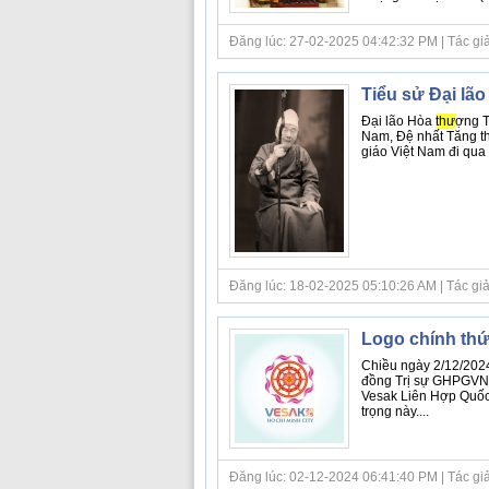
Đăng lúc: 27-02-2025 04:42:32 PM | Tác giả bà
Tiểu sử Đại lã
Đại lão Hòa
thư
ợng T
Nam, Đệ nhất Tăng t
giáo Việt Nam đi qua 
Đăng lúc: 18-02-2025 05:10:26 AM | Tác giả
Logo chính thứ
Chiều ngày 2/12/202
đồng Trị sự GHPGVN, 
Vesak Liên Hợp Quốc 
trọng này....
Đăng lúc: 02-12-2024 06:41:40 PM | Tác giả bà