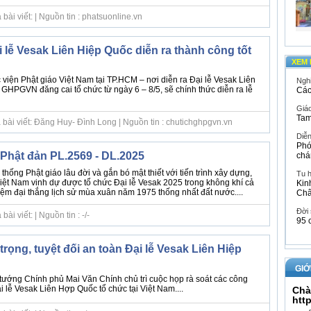
ài viết: | Nguồn tin : phatsuonline.vn
 lễ Vesak Liên Hiệp Quốc diễn ra thành công tốt
XEM 
c viện Phật giáo Việt Nam tại TP.HCM – nơi diễn ra Đại lễ Vesak Liên
Ngh
GHPGVN đăng cai tổ chức từ ngày 6 – 8/5, sẽ chính thức diễn ra lễ
Các
Giáo
Tam
 bài viết: Đăng Huy- Đình Long | Nguồn tin : chutichghpgvn.vn
Diễ
Phó
 Phật đản PL.2569 - DL.2025
chá
thống Phật giáo lâu đời và gắn bó mật thiết với tiến trình xây dựng,
Tu 
Việt Nam vinh dự được tổ chức Đại lễ Vesak 2025 trong không khí cả
Kin
ệm đại thắng lịch sử mùa xuân năm 1975 thống nhất đất nước....
Ch
Đời
i viết: | Nguồn tin : -/-
95 
trọng, tuyệt đối an toàn Đại lễ Vesak Liên Hiệp
GIỚ
tướng Chính phủ Mai Văn Chính chủ trì cuộc họp rà soát các công
i lễ Vesak Liên Hợp Quốc tổ chức tại Việt Nam....
Chà
htt