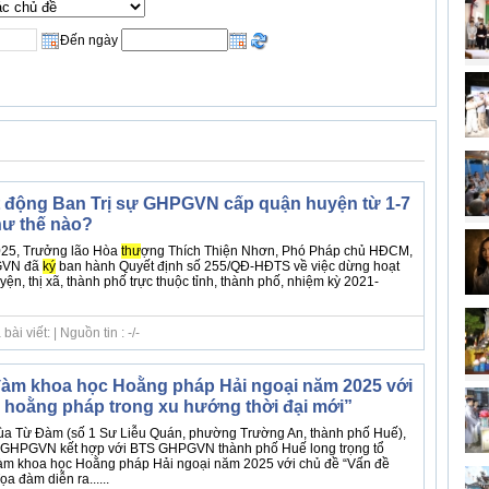
Đến ngày
 động Ban Trị sự GHPGVN cấp quận huyện từ 1-7
hư thế nào?
025, Trưởng lão Hòa
thư
ợng Thích Thiện Nhơn, Phó Pháp chủ HĐCM,
GVN đã
ký
ban hành Quyết định số 255/QĐ-HĐTS về việc dừng hoạt
, thị xã, thành phố trực thuộc tỉnh, thành phố, nhiệm kỳ 2021-
i viết: | Nguồn tin : -/-
àm khoa học Hoằng pháp Hải ngoại năm 2025 với
 hoằng pháp trong xu hướng thời đại mới”
hùa Từ Đàm (số 1 Sư Liễu Quán, phường Trường An, thành phố Huế),
GHPGVN kết hợp với BTS GHPGVN thành phố Huế long trọng tổ
àm khoa học Hoằng pháp Hải ngoại năm 2025 với chủ đề “Vấn đề
a đàm diễn ra......