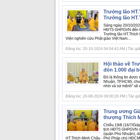
Trưởng lão HT
Trưởng lão HT.
Sáng ngày 20/10/202
HĐTS GHPGVN đến th
Trưởng lão HT.Thích
Viện nghiên cứu Phật giáo Việt Nam....
Đăng lúc: 20-10-2024 04:04:42 AM | Tác giả bà
Hội thảo về Tr
đón 1.000 đại 
Đó là thông tin được 
Nhuận, TP.HCM), chu
nhìn và sứ mệnh" sẽ d
Đăng lúc: 20-08-2024 09:00:26 PM | Tác giả 
Trung ương Gi
thượng Thích 
Chiều 19/8 (16/7/Giá
tịch HĐTS GHPGVN c
(quận Phú Nhuận), d
HT.Thích Minh Châu - Phó Pháp chủ HĐCM, V