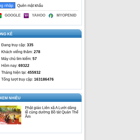
Quên mật khẩu
GOOGLE
YAHOO
MYOPENID
ỐNG KÊ
Đang truy cập:
335
Khách viếng thăm:
278
Máy chủ tìm kiếm:
57
Hôm nay:
69322
Tháng hiện tại:
455932
Tổng lượt truy cập:
163186476
 XEM NHIỀU
Phật giáo Liên xã A Lưới dâng
lễ cúng dường Bồ tát Quán Thế
Âm