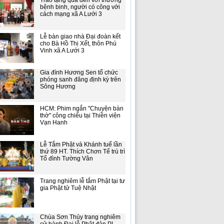
Trao tặng quà đến với thương
bệnh binh, người có công với
cách mạng xã A Lưới 3
Lễ bàn giao nhà Đại đoàn kết
cho Bà Hồ Thị Xết, thôn Phú
Vinh xã A Lưới 3
Gia đình Hương Sen tổ chức
phóng sanh đăng định kỳ trên
Sông Hương
HCM: Phim ngắn "Chuyện bàn
thờ" công chiếu tại Thiền viện
Vạn Hanh
Lễ Tắm Phật và Khánh tuế lần
thứ 89 HT. Thích Chơn Tế trú trì
Tổ đình Tường Vân
Trang nghiêm lễ tắm Phật tại tư
gia Phật tử Tuệ Nhật
Chùa Sơn Thủy trang nghiêm