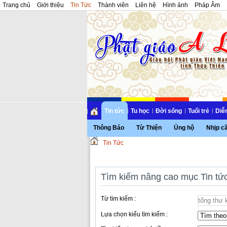
Trang chủ
Giới thiệu
Tin Tức
Thành viên
Liên hệ
Hình ảnh
Pháp Âm
Tin tức
Tu học
Đời sống
Tuổi trẻ
Diễ
Thông Báo
Từ Thiện
Ủng hộ
Nhịp c
Tin Tức
Tìm kiếm nâng cao mục Tin tứ
Từ tìm kiếm :
Lựa chọn kiểu tìm kiếm :