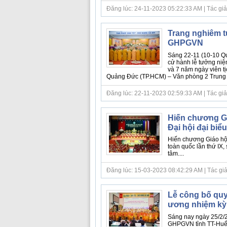
Đăng lúc: 24-11-2023 05:22:33 AM | Tác giả bà
Trang nghiêm t
GHPGVN
Sáng 22-11 (10-10 Q
cử hành lễ tưởng niệ
và 7 năm ngày viên t
Quảng Đức (TP.HCM) – Văn phòng 2 Trung ư
Đăng lúc: 22-11-2023 02:59:33 AM | Tác giả
Hiến chương Giá
Đại hội đại biể
Hiến chương Giáo hội 
toàn quốc lần thứ IX,
tâm....
Đăng lúc: 15-03-2023 08:42:29 AM | Tác giả bà
Lễ công bố quy
ương nhiệm kỳ 
Sáng nay ngày 25/2/
GHPGVN tỉnh TT-Huế 