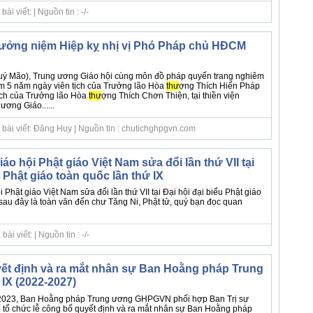
i viết: | Nguồn tin : -/-
ưởng niệm Hiệp kỵ nhị vị Phó Pháp chủ HĐCM
uý Mão), Trung ương Giáo hội cùng môn đồ pháp quyến trang nghiêm
m 5 năm ngày viên tịch của Trưởng lão Hòa
thư
ợng Thích Hiển Pháp
ịch của Trưởng lão Hòa
thư
ợng Thích Chơn Thiện, tại thiền viện
ơng Giáo......
 bài viết: Đăng Huy | Nguồn tin : chutichghpgvn.com
o hội Phật giáo Việt Nam sửa đổi lần thứ VII tại
u Phật giáo toàn quốc lần thứ IX
Phật giáo Việt Nam sửa đổi lần thứ VII tại Đại hội đại biểu Phật giáo
 sau đây là toàn văn đến chư Tăng Ni, Phật tử, quý bạn đọc quan
i viết: | Nguồn tin : -/-
ết định và ra mắt nhân sự Ban Hoằng pháp Trung
IX (2022-2027)
2023, Ban Hoằng pháp Trung ương GHPGVN phối hợp Ban Trị sự
tổ chức lễ công bố quyết định và ra mắt nhân sự Ban Hoằng pháp