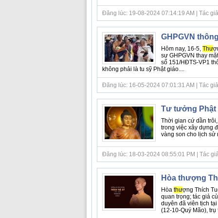
Đăng lúc: 19-08-2024 07:14:19 AM | Tác giả
GHPGVN thông t
Hôm nay, 16-5,
Thư
ợ
sự GHPGVN thay mặ
số 151/HĐTS-VP1 thôn
không phải là tu sỹ Phật giáo....
Đăng lúc: 16-05-2024 07:01:31 AM | Tác giả bà
Tư tưởng Phật 
Thời gian cứ dần trô
trong việc xây dựng 
vàng son cho lịch sử n
Đăng lúc: 18-03-2024 08:55:01 PM | Tác giả b
Hòa thượng Thí
Hòa
thư
ợng Thích Tuệ
quan trọng; tác giả c
duyên đã viên tịch tạ
(12-10-Quý Mão), trụ 