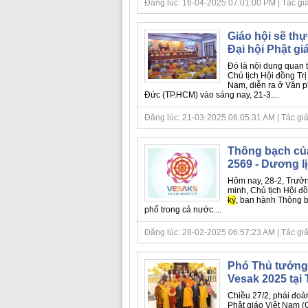
Đăng lúc: 16-04-2025 07:01:00 PM | Tác giả bà
Giáo hội sẽ th
Đại hội Phật g
Đó là nội dung quan
Chủ tịch Hội đồng Trị
Nam, diễn ra ở Văn 
Đức (TP.HCM) vào sáng nay, 21-3....
Đăng lúc: 21-03-2025 06:05:31 AM | Tác giả bà
Thông bạch của 
2569 - Dương l
Hôm nay, 28-2, Trưở
minh, Chủ tịch Hội đ
ký
, ban hành Thông b
phố trong cả nước....
Đăng lúc: 28-02-2025 06:57:23 AM | Tác giả bà
Phó Thủ tướng 
Vesak 2025 tại
Chiều 27/2, phái đoà
Phật giáo Việt Nam (