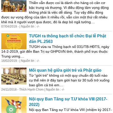
Thiền vẫn được coi là dành cho hàng có căn cơ
bậc trung và
thư
ợng. Vì điều động tâm vọng động
không phải là việc dễ dàng. Tuy vậy điều động
được sự vọng động của tâm ít nhiều rồi, vẫn còn một thứ rất nhiêu
khê mà ít người vượt qua được, đó là dẹp bỏ ngã tướng....
07/04/2019 - | Nguồn tin : -/-
TƯGH ra thông bạch tổ chức Đại lễ Phật
đản PL.2563
TƯGH vừa ra Thông bạch số 031/TB-HĐTS, ngày
14-2-2019, gửi đến Ban Trị sự GHPGVN tỉnh, thành phố trực thuộc
Trung ương....
16/02/2019 - | Nguồn tin : -/-
Mối quan hệ giữa giới trẻ và Phật giáo
Từ “giới trẻ” không có một quy chuẩn độ tuổi nào
cụ thể nên ở đây tạm giới hạn từ 30 tuổi trở xuống
bao gồm cả trẻ em....
24/11/2018 - Thích Hạnh Chơn | Nguồn tin : -/-
Nội quy Ban Tăng sự T.Ư khóa VIII (2017-
2022)
Nội quy Ban Tăng sự T.Ư khóa VIII (nhiệm kỳ 2017-