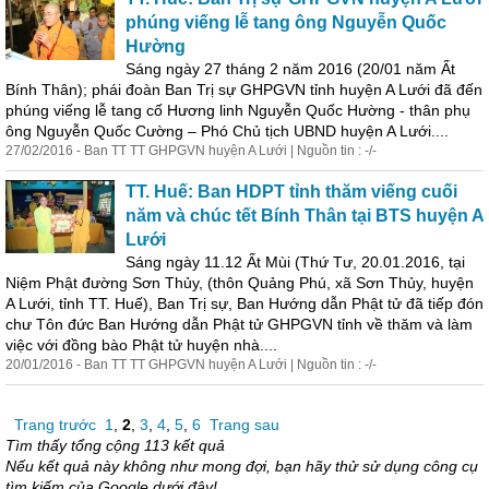
phúng viếng lễ tang ông Nguyễn Quốc
Hường
Sáng ngày 27 tháng 2 năm 2016 (20/01 năm Ất
Bính Thân); phái đoàn Ban Trị sự GHPGVN tỉnh huyện A Lưới đã đến
phúng viếng lễ tang cố Hương linh Nguyễn Quốc Hường - thân phụ
ông Nguyễn Quốc Cường – Phó Chủ tịch UBND huyện A Lưới....
27/02/2016 - Ban TT TT GHPGVN huyện A Lưới | Nguồn tin : -/-
TT. Huế: Ban HDPT tỉnh thăm viếng cuối
năm và chúc tết Bính Thân tại BTS huyện A
Lưới
Sáng ngày 11.12 Ất Mùi (Thứ Tư, 20.01.2016, tại
Niệm Phật đường Sơn Thủy, (thôn Quảng Phú, xã Sơn Thủy, huyện
A Lưới, tỉnh TT. Huế), Ban Trị sự, Ban Hướng dẫn Phật tử đã tiếp đón
chư Tôn đức Ban Hướng dẫn Phật tử GHPGVN tỉnh về thăm và làm
việc với đồng bào Phật tử huyện nhà....
20/01/2016 - Ban TT TT GHPGVN huyện A Lưới | Nguồn tin : -/-
Trang trước
1
,
2
,
3
,
4
,
5
,
6
Trang sau
Tìm thấy tổng cộng 113 kết quả
Nếu kết quả này không như mong đợi, bạn hãy thử sử dụng công cụ
tìm kiếm của Google dưới đây!