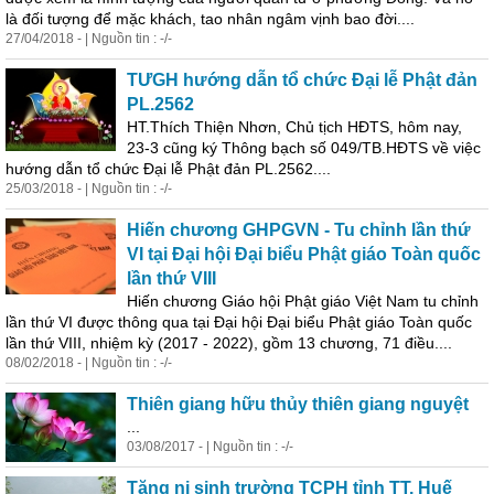
là đối tượng để mặc khách, tao nhân ngâm vịnh bao đời....
27/04/2018 - | Nguồn tin : -/-
TƯGH hướng dẫn tổ chức Đại lễ Phật đản
PL.2562
HT.Thích Thiện Nhơn, Chủ tịch HĐTS, hôm nay,
23-3 cũng ký Thông bạch số 049/TB.HĐTS về việc
hướng dẫn tổ chức Đại lễ Phật đản PL.2562....
25/03/2018 - | Nguồn tin : -/-
Hiến chương GHPGVN - Tu chỉnh lần thứ
VI tại Đại hội Đại biểu Phật giáo Toàn quốc
lần thứ VIII
Hiến chương Giáo hội Phật giáo Việt Nam tu chỉnh
lần thứ VI được thông qua tại Đại hội Đại biểu Phật giáo Toàn quốc
lần thứ VIII, nhiệm kỳ (2017 - 2022), gồm 13 chương, 71 điều....
08/02/2018 - | Nguồn tin : -/-
Thiên giang hữu thủy thiên giang nguyệt
...
03/08/2017 - | Nguồn tin : -/-
Tăng ni sinh trường TCPH tỉnh TT. Huế