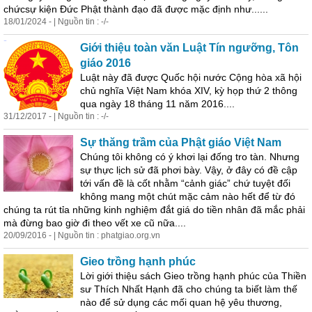
chứcsự kiện Đức Phật thành đạo đã được mặc định như......
18/01/2024 - | Nguồn tin : -/-
Giới thiệu toàn văn Luật Tín ngưỡng, Tôn
giáo 2016
Luật này đã được Quốc hội nước Cộng hòa xã hội
chủ nghĩa Việt Nam khóa XIV, kỳ họp
thư
́ 2 thông
qua ngày 18 tháng 11 năm 2016....
31/12/2017 - | Nguồn tin : -/-
Sự thăng trầm của Phật giáo Việt Nam
Chúng tôi không có ý khơi lại đống tro tàn. Nhưng
sự thực lịch sử đã phơi bày. Vậy, ở đây có đề cập
tới vấn đề là cốt nhằm “cảnh giác” chứ tuyệt đối
không mang một chút mặc cảm nào hết để từ đó
chúng ta rút tỉa những kinh nghiệm đắt giá do tiền nhân đã mắc phải
mà đừng bao giờ đi theo vết xe cũ nữa....
20/09/2016 - | Nguồn tin : phatgiao.org.vn
Gieo trồng hạnh phúc
Lời giới thiệu sách Gieo trồng hạnh phúc của Thiền
sư Thích Nhất Hạnh đã cho chúng ta biết làm thế
nào để sử dụng các mối quan hệ yêu
thư
ơng,