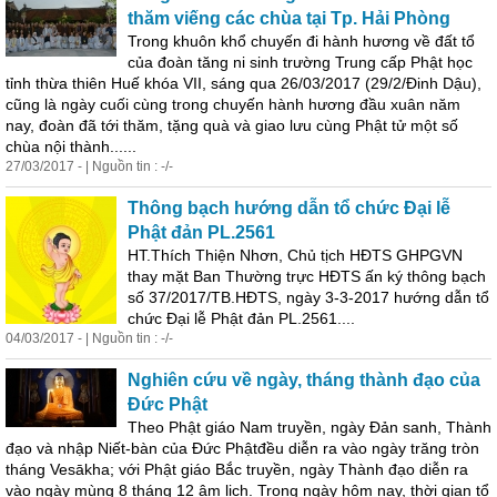
thăm viếng các chùa tại Tp. Hải Phòng
Trong khuôn khổ chuyến đi hành hương về đất tổ
của đoàn tăng ni sinh trường Trung cấp Phật học
tỉnh thừa thiên Huế khóa VII, sáng qua 26/03/2017 (29/2/Đinh Dậu),
cũng là ngày cuối cùng trong chuyến hành hương đầu xuân năm
nay, đoàn đã tới thăm, tặng quà và giao lưu cùng Phật tử một số
chùa nội thành......
27/03/2017 - | Nguồn tin : -/-
Thông bạch hướng dẫn tổ chức Đại lễ
Phật đản PL.2561
HT.Thích Thiện Nhơn, Chủ tịch HĐTS GHPGVN
thay mặt Ban
Thư
ờng trực HĐTS ấn ký thông bạch
số 37/2017/TB.HĐTS, ngày 3-3-2017 hướng dẫn tổ
chức Đại lễ Phật đản PL.2561....
04/03/2017 - | Nguồn tin : -/-
Nghiên cứu về ngày, tháng thành đạo của
Đức Phật
Theo Phật giáo Nam truyền, ngày Đản sanh, Thành
đạo và nhập Niết-bàn của Đức Phậtđều diễn ra vào ngày trăng tròn
tháng Vesākha; với Phật giáo Bắc truyền, ngày Thành đạo diễn ra
vào ngày mùng 8 tháng 12 âm lịch. Trong ngày hôm nay, thời gian tổ