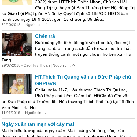
2022) được HT.Thích Thiện Nhơn, Chủ tịch Hội
đồng Trị sự thay mặt Ban
Thư
ờng trực Hội đồng Trị
sự Giáo hội Phật giáo VN ấn ký Quyết định số 185/QĐ-HĐTS ban
hành vào ngày 18-9-2018, gồm 15 chương, 85 điều....
31/10/2018 - | Nguồn tin : -/-
Chén trà
Buổi sáng yên tĩnh, tôi ngồi với chén trà, đọc một
trang trà đạo. Trang sách dẫn tôi vào một trà thất
truyền thống cạnh một ngôi chùa nhỏ bên xứ Phù
Tang....
29/07/2018 - Cao Huy Thuần | Nguồn tin : -/-
HT.Thích Trí Quảng vấn an Đức
Pháp
chủ
GHPGVN
Chiều ngày 11-7, Hòa
thư
ợng Thích Trí Quảng,
Phó
Pháp
chủ kiêm Giám luật HĐCM đã đến vấn
an Đức
Pháp
chủ Trưởng lão Hòa
thư
ợng Thích Phổ Tuệ tại Tổ đình
Viên Minh, Hà Nội....
11/07/2018 - | Nguồn tin : -/-
Ngày xuân tản mạn với cây mai
Mai là biểu tượng của ngày xuân. Mai - cùng với tùng, cúc, trúc -
được xem là hình tượng của người quân tử ở phương Đông. Và nó