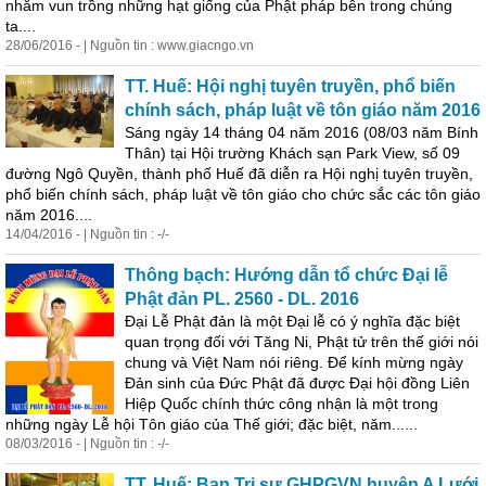
nhằm vun trồng những hạt giống của Phật
pháp
bên trong chúng
ta....
28/06/2016 - | Nguồn tin : www.giacngo.vn
TT. Huế: Hội nghị tuyên truyền, phổ biến
chính sách,
pháp
luật về tôn giáo năm 2016
Sáng ngày 14 tháng 04 năm 2016 (08/03 năm Bính
Thân) tại Hội trường Khách sạn Park View, số 09
đường Ngô Quyền, thành phố Huế đã diễn ra Hội nghị tuyên truyền,
phổ biến chính sách,
pháp
luật về tôn giáo cho chức sắc các tôn giáo
năm 2016....
14/04/2016 - | Nguồn tin : -/-
Thông bạch: Hướng dẫn tổ chức Đại lễ
Phật đản PL. 2560 - DL. 2016
Đại Lễ Phật đản là một Đại lễ có ý nghĩa đặc biệt
quan trọng đối với Tăng Ni, Phật tử trên thế giới nói
chung và Việt Nam nói riêng. Để kính mừng ngày
Đản sinh của Đức Phật đã được Đại hội đồng Liên
Hiệp Quốc chính thức công nhận là một trong
những ngày Lễ hội Tôn giáo của Thế giới; đặc biệt, năm......
08/03/2016 - | Nguồn tin : -/-
TT. Huế: Ban Trị sự GHPGVN huyện A Lưới