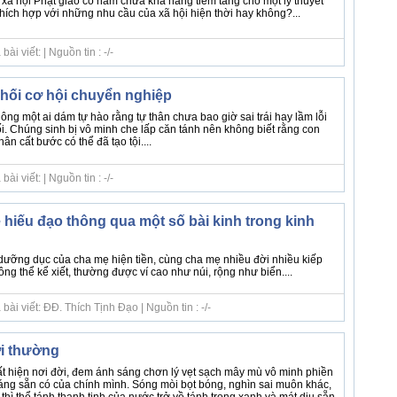
xã hội Phật giáo có hàm chứa khả năng tiềm tàng cho một lý thuyết
hích hợp với những nhu cầu của xã hội hiện thời hay không?...
i viết: | Nguồn tin : -/-
hối cơ hội chuyển nghiệp
ông một ai dám tự hào rằng tự thân chưa bao giờ sai trái hay lầm lỗi
ối. Chúng sinh bị vô minh che lấp căn tánh nên không biết rằng con
n cất bước có thể đã tạo tội....
i viết: | Nguồn tin : -/-
 hiếu đạo thông qua một số bài kinh trong kinh
dưỡng dục của cha mẹ hiện tiền, cùng cha mẹ nhiều đời nhiều kiếp
ng thể kể xiết, thường được ví cao như núi, rộng như biển....
ài viết: ĐĐ. Thích Tịnh Đạo | Nguồn tin : -/-
ời thường
 hiện nơi đời, đem ánh sáng chơn lý vẹt sạch mây mù vô minh phiền
 sáng sẵn có của chính mình. Sóng mòi bọt bóng, nghìn sai muôn khác,
 thì thể tánh thanh tịnh của nước trở về tánh trong xanh và mát dịu sẵn