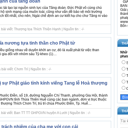
ạnh của tăng đoàn
GIÁ
BAN 
úc tái tạo lại nguồn sinh lực của Tăng đoàn. Đức Phật vô cùng chú
Giải 
 hộ sinh mạng của muôn loài, cũng như vấn đề bảo vệ môi trường
thàn
ch tốt nhất, cho nên, Ngài chế định an cư kiết hạ cho chư Tăng ni vào
phat
www.
Bổn 
bài viết: Thượng tọa Thích Thiện Hạnh | Nguồn tin : -/-
ĩa nương tựa tinh thần cho Phật tử
THĂ
ều giống nhau về duyên khởi an cư, đó là xuất phát từ việc than
Nhờ 
i gia đối với nhóm sáu Tỷ-kheo (1)....
phat
S
ài viết: Chơn Trí | Nguồn tin : -/-
T
T
T
ị sự Phật giáo tỉnh kính viếng Tang lễ Hoà thượng
C
 Phước Điền, số 19, đường Nguyễn Chí Thanh, phường Gia Hội, thành
GHPGVN tỉnh Thừa Thiên Huế cùng các ban ngành, đơn vị trực thuộc
thượng Thích Chơn Trí, trú trì chùa Phước Điền, Tp. Huế....
THÀ
 bài viết: Ban TT TT GHPGVN huyện A Lưới | Nguồn tin : -/-
 trách nhiệm của cha mẹ với con cái