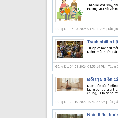
Theo lời Phật dạy, ch
thương yêu đối với m
Đăng lúc: 16-03-2024 04:43:11 AM | Tác giả b
Trách nhiệm hộ 
Tu tập và hành trì mỗ
Niệm Phật, nhớ Phật, 
Đăng lúc: 04-03-2024 04:59:19 PM | Tác giả 
Đối trị 5 triền cá
Năm triền cái là năm 
lạc, giác ngộ, giải th
chúng, để ta có phươn
Đăng lúc: 29-10-2023 10:42:27 AM | Tác giả b
Nhìn thấu, buôn