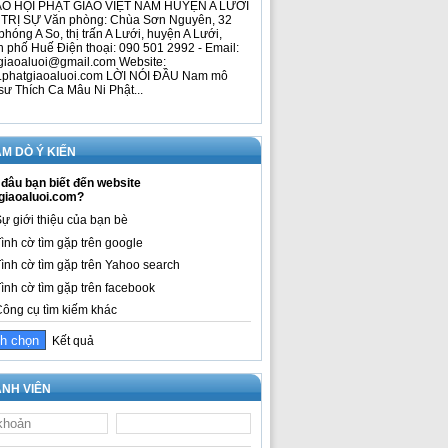
O HỘI PHẬT GIÁO VIỆT NAM HUYỆN A LƯỚI
TRỊ SỰ Văn phòng: Chùa Sơn Nguyên, 32
phóng A So, thị trấn A Lưới, huyện A Lưới,
h phố Huế Điện thoại: 090 501 2992 - Email:
giaoaluoi@gmail.com Website:
phatgiaoaluoi.com LỜI NÓI ĐẦU Nam mô
sư Thích Ca Mâu Ni Phật...
M DÒ Ý KIẾN
đâu bạn biết đến website
giaoaluoi.com?
ự giới thiệu của bạn bè
ình cờ tìm gặp trên google
ình cờ tìm gặp trên Yahoo search
ình cờ tìm gặp trên facebook
ông cụ tìm kiếm khác
Kết quả
NH VIÊN