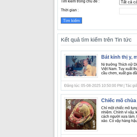
Tìm kiếm trong chủ đề :
Thời gian :
Kết quả tìm kiếm trên Tin tức
Bát kỉnh thị y, 
Ni trưởng Thích nữ D
Việt Nam. Tuy xuất th
cầu chơn, xuất gia đầ
Đăng lúc: 05-08-2025 10:50:00 PM | Tác giả bà
Chiếc mõ chùa
Chỉ một chiếc mõ tụng
nhiệm. Chính vì vậy, 
cách người xưa làm, 
xảo. Có vậy hàng hậu 