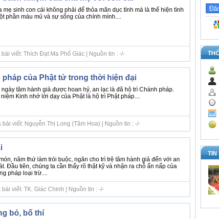
a mẹ sinh con cái không phải để thỏa mãn dục tính mà là thể hiện tình
ột phần máu mủ và sự sống của chính mình....
TH
ài viết: Thích Đạt Ma Phổ Giác | Nguồn tin : -/-
pháp của Phật tử trong thời hiện đại
i ngày tâm hành giả được hoan hỷ, an lạc là đã hộ trì Chánh pháp.
niệm Kinh nhớ lời dạy của Phật là hộ trì Phật pháp....
bài viết: Nguyễn Thị Long (Tâm Hoa) | Nguồn tin : -/-
i
TIN
món, năm thứ làm trói buộc, ngăn cho trì trệ tâm hành giả đến với an
oát. Đầu tiên, chúng ta cần thấy rõ thật kỹ và nhận ra chỗ ẩn nấp của
g pháp loại trừ....
ài viết: TK. Giác Chinh | Nguồn tin : -/-
g bỏ, bố thí