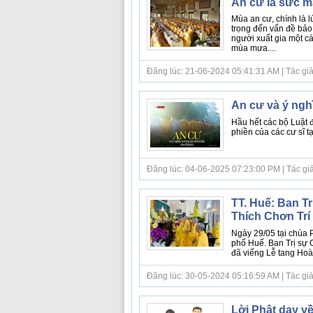
An cư là sức m
Mùa an cư, chính là l
trọng đến vấn đề bảo
người xuất gia một cá
mùa mưa....
Đăng lúc: 21-06-2024 05:41:31 AM | Tác giả 
An cư và ý ngh
Hầu hết các bộ Luật đ
phiền của các cư sĩ tạ
Đăng lúc: 04-06-2025 07:23:00 PM | Tác giả b
TT. Huế: Ban Tr
Thích Chơn Trí
Ngày 29/05 tại chùa
phố Huế. Ban Trị sự 
đã viếng Lễ tang Hoà 
Đăng lúc: 30-05-2024 05:16:59 AM | Tác giả
Lời Phật dạy về