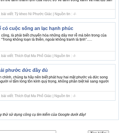
ài viết: Tỳ kheo Ni Phước Giác | Nguồn tin : -/-
 có cuộc sống an lạc hạnh phúc
công, là phải biết chuyển hóa những dây mơ rễ má bên trong của
 “Trong không loạn là thiền, ngoài không tranh là tịnh”......
ài viết: Thích Đạt Ma Phổ Giác | Nguồn tin : -/-
hải phước đức đầy đủ
n chính, chúng ta hãy nên biết phát huy hai mặt phước và đức song
gười vì tấm lòng tôn kính quý trọng, không phân biệt kẻ sang người
ài viết: Thích Đạt Ma Phổ Giác | Nguồn tin : -/-
 thử sử dụng công cụ tìm kiếm của Google dưới đây!