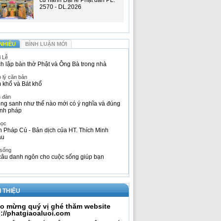
cử hành Đại lễ Phật đản PL.
2570 - DL.2026
NHIỀU
BÌNH LUẬN MỚI
i Lễ
h lập bàn thờ Phật và Ông Bà trong nhà
 lý căn bản
 khổ và Bát khổ
n đàn
ng sanh như thế nào mới có ý nghĩa và đúng
nh pháp
học
h Pháp Cú - Bản dịch của HT. Thích Minh
âu
 sống
câu danh ngôn cho cuộc sống giúp bạn
I THIỆU
o mừng quý vị ghé thăm website
p://phatgiaoaluoi.com