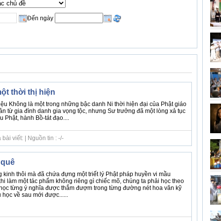
Đến ngày
một thời thị hiện
iệu Không là một trong những bậc danh Ni thời hiện đại của Phật giáo
ân từ gia đình danh gia vọng tộc, nhưng Sư trưởng đã một lòng xả tục
u Phật, hành Bồ-tát đạo....
i viết: | Nguồn tin : -/-
 quê
 kinh thôi mà đã chứa đựng một triết lý Phật pháp huyền vi mầu
khi làm một tác phẩm không riêng gì chiếc mõ, chúng ta phải học theo
học từng ý nghĩa được thắm đượm trong từng đường nét hoa văn kỹ
học về sau mới được......