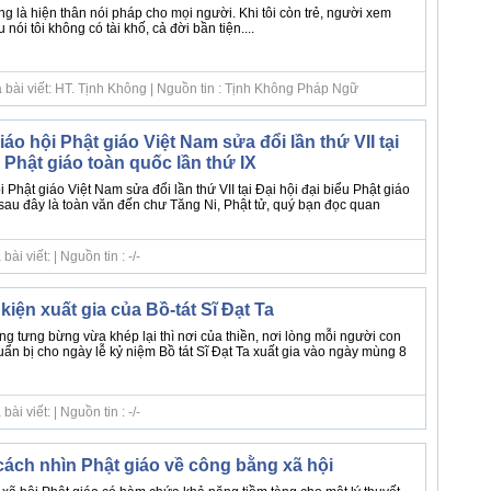
ng là hiện thân nói pháp cho mọi người. Khi tôi còn trẻ, người xem
ói tôi không có tài khố, cả đời bần tiện....
 bài viết: HT. Tịnh Không | Nguồn tin : Tịnh Không Pháp Ngữ
o hội Phật giáo Việt Nam sửa đổi lần thứ VII tại
u Phật giáo toàn quốc lần thứ IX
Phật giáo Việt Nam sửa đổi lần thứ VII tại Đại hội đại biểu Phật giáo
 sau đây là toàn văn đến chư Tăng Ni, Phật tử, quý bạn đọc quan
i viết: | Nguồn tin : -/-
iện xuất gia của Bồ-tát Sĩ Đạt Ta
g tưng bừng vừa khép lại thì nơi của thiền, nơi lòng mỗi người con
ẩn bị cho ngày lễ kỷ niệm Bồ tát Sĩ Đạt Ta xuất gia vào ngày mùng 8
i viết: | Nguồn tin : -/-
 cách nhìn Phật giáo về công bằng xã hội