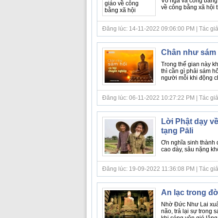
Vô ngã và công bằng 
về công bằng xã hội t
Đăng lúc: 14-11-2022 09:06:00 PM | Tác giả bà
Chân như sám 
Trong thế gian này kh
thì cần gì phải sám h
người mỗi khi động châ
Đăng lúc: 06-11-2022 10:27:22 PM | Tác giả bà
Lời Phật dạy về
tạng Pāli
Ơn nghĩa sinh thành 
cao dày, sâu nặng khô
Đăng lúc: 19-09-2022 11:36:08 PM | Tác giả b
An lạc trong đ
Nhờ Đức Như Lai xuất
não, trả lại sự trong
khi sóng yên gió lặng