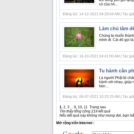
có của nó....
Đăng lúc: 14-12-2021 04:29:04 AM | Tác giả b
Làm chủ tâm để
Chúng ta muốn thành 
mình đi. Cái đó gọi là:
Đăng lúc: 16-10-2021 04:41:00 AM | Tác giả b
Tu hành cần p
Là người Phật tử châ
hành với nhau, giúp n
hèn....
Đăng lúc: 06-07-2021 10:25:25 AM | Tác giả b
1
,
2
,
3
...
9
,
10
,
11
Trang sau
Tìm thấy tổng cộng 219 kết quả
Nếu kết quả này không như mong đợi, bạn hãy
Mở rộng trên Internet :