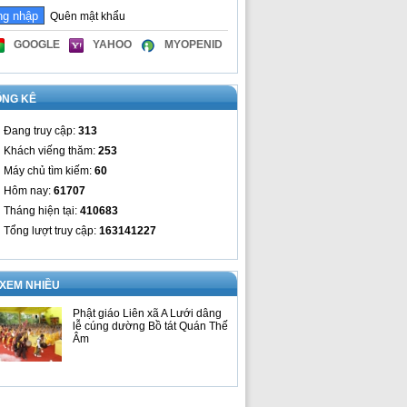
Quên mật khẩu
GOOGLE
YAHOO
MYOPENID
ỐNG KÊ
Đang truy cập:
313
Khách viếng thăm:
253
Máy chủ tìm kiếm:
60
Hôm nay:
61707
Tháng hiện tại:
410683
Tổng lượt truy cập:
163141227
 XEM NHIỀU
Phật giáo Liên xã A Lưới dâng
lễ cúng dường Bồ tát Quán Thế
Âm