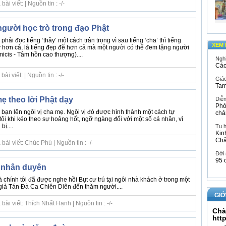
i viết: | Nguồn tin : -/-
gười học trò trong đạo Phật
hải đọc tiếng ‘thầy’ một cách trân trọng vì sau tiếng ‘cha’ thì tiếng
XEM 
uý hơn cả, là tiếng đẹp đẽ hơn cả mà một người có thể đem tặng người
icis - Tâm hồn cao thượng)....
Ngh
Các
i viết: | Nguồn tin : -/-
Giáo
Tam
ẹ theo lời Phật dạy
Diễ
Phó
 bạn lên ngôi vị cha mẹ. Ngôi vị đó được hình thành một cách tự
chá
ôi khi kéo theo sự hoảng hốt, ngỡ ngàng đối với một số cá nhân, vì
ị....
Tu 
Kin
Ch
ài viết: Chúc Phú | Nguồn tin : -/-
Đời
95 
 nhân duyên
chính tôi đã được nghe hồi Bụt cư trú tại ngôi nhà khách ở trong một
 giả Tán Đà Ca Chiên Diên đến thăm người....
GIỚ
ài viết: Thích Nhất Hạnh | Nguồn tin : -/-
Chà
htt