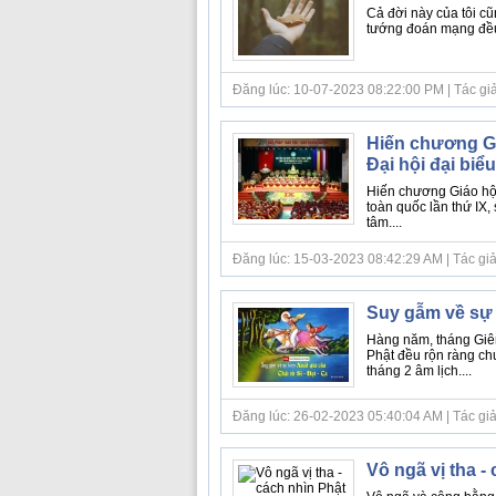
Cả đời này của tôi cũ
tướng đoán mạng đều n
Đăng lúc: 10-07-2023 08:22:00 PM | Tác giả
Hiến chương Giá
Đại hội đại biể
Hiến chương Giáo hội 
toàn quốc lần thứ IX,
tâm....
Đăng lúc: 15-03-2023 08:42:29 AM | Tác giả bà
Suy gẫm về sự k
Hàng năm, tháng Giên
Phật đều rộn ràng chu
tháng 2 âm lịch....
Đăng lúc: 26-02-2023 05:40:04 AM | Tác giả bà
Vô ngã vị tha -