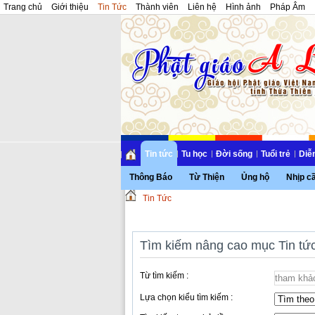
Trang chủ
Giới thiệu
Tin Tức
Thành viên
Liên hệ
Hình ảnh
Pháp Âm
Tin tức
Tu học
Đời sống
Tuổi trẻ
Diễ
Thông Báo
Từ Thiện
Ủng hộ
Nhịp c
Tin Tức
Tìm kiếm nâng cao mục Tin tứ
Từ tìm kiếm :
Lựa chọn kiểu tìm kiếm :