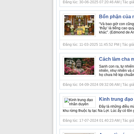
Đăng lúc: 30-06-2025 07:20:46 AM | Tác giả bà
Bổn phận của n
“Và bao giờ con cũng p
‘thầy’ là tiếng cao q
khác”. (Edmond de Am
Đăng lúc: 11-03-2025 11:45:52 PM | Tác giả bà
Cách làm cha m
Sanh con ra, tự nhiên
nhiên, như nhiên và đ
họ chưa hề kịp chuẩn b
Đăng lúc: 04-09-2024 09:32:06 AM | Tác giả b
Kinh trung đạo
Đây là những điều mà 
khu rừng thuộc tụ lạc Na Lợi. Lúc ấy có tôn
Đăng lúc: 17-07-2024 01:40:23 AM | Tác giả b