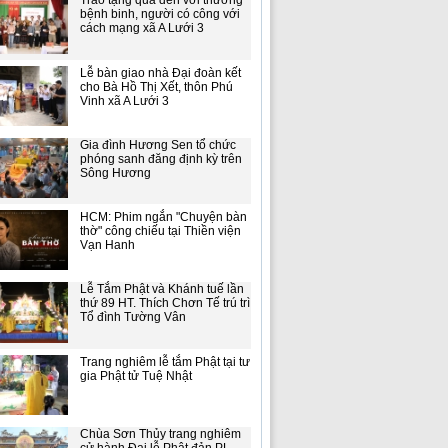
Trao tặng quà đến với thương
bệnh binh, người có công với
cách mạng xã A Lưới 3
Lễ bàn giao nhà Đại đoàn kết
cho Bà Hồ Thị Xết, thôn Phú
Vinh xã A Lưới 3
Gia đình Hương Sen tổ chức
phóng sanh đăng định kỳ trên
Sông Hương
HCM: Phim ngắn "Chuyện bàn
thờ" công chiếu tại Thiền viện
Vạn Hanh
Lễ Tắm Phật và Khánh tuế lần
thứ 89 HT. Thích Chơn Tế trú trì
Tổ đình Tường Vân
Trang nghiêm lễ tắm Phật tại tư
gia Phật tử Tuệ Nhật
Chùa Sơn Thủy trang nghiêm