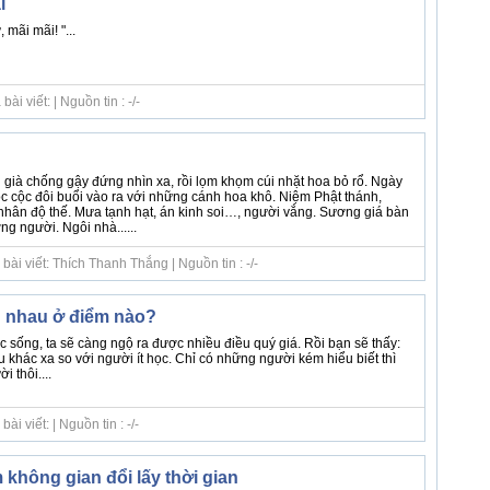
i
 mãi mãi! "...
i viết: | Nguồn tin : -/-
 già chống gậy đứng nhìn xa, rồi lọm khọm cúi nhặt hoa bỏ rổ. Ngày
lộc cộc đôi buổi vào ra với những cánh hoa khô. Niệm Phật thánh,
hân độ thế. Mưa tạnh hạt, án kinh soi…, người vắng. Sương giá bàn
ng người. Ngôi nhà......
ài viết: Thích Thanh Thắng | Nguồn tin : -/-
 nhau ở điểm nào?
 sống, ta sẽ càng ngộ ra được nhiều điều quý giá. Rồi bạn sẽ thấy:
khác xa so với người ít học. Chỉ có những người kém hiểu biết thì
i thôi....
i viết: | Nguồn tin : -/-
 không gian đổi lấy thời gian