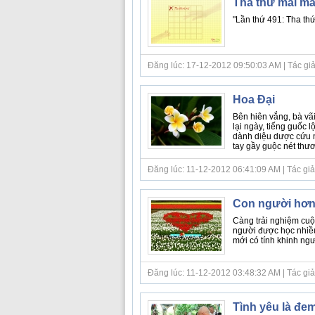
Tha thứ mãi mã
"Lần thứ 491: Tha thứ,
Đăng lúc: 17-12-2012 09:50:03 AM | Tác giả bà
Hoa Đại
Bên hiên vắng, bà vãi
lại ngày, tiếng guốc 
dành diệu dược cứu n
tay gầy guộc nét thươ
Đăng lúc: 11-12-2012 06:41:09 AM | Tác giả b
Con người hơn
Càng trải nghiệm cuộc
người được học nhiều 
mới có tính khinh ngườ
Đăng lúc: 11-12-2012 03:48:32 AM | Tác giả bà
Tình yêu là đem