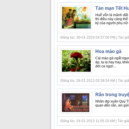
Tản mạn Tết H
Huế vốn là mảnh đất c
thì điều này càng thể
kỳ của người phụ nữ 
Đăng lúc: 30-01-2024 04:57:00 PM | Tác giả bà
Hoa mào gà
Cái mào gà ngất ngư
áp, lạ lạ hay hay, kh
đời ca ngợi....
Đăng lúc: 28-01-2013 03:38:54 AM | Tác giả b
Rắn trong truy
Nhân dịp xuân Quý Tỵ
quan đến rắn, xin gử
Đăng lúc: 24-01-2013 11:05:10 AM | Tác giả 