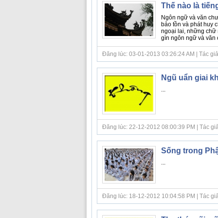
Thế nào là tiến
Ngôn ngữ và văn chươn
bảo tồn và phát huy 
ngoại lai, những chữ 
gìn ngôn ngữ và văn c
Đăng lúc: 03-01-2013 03:26:24 AM | Tác giả bà
Ngũ uẩn giai k
...
Đăng lúc: 22-12-2012 08:00:39 PM | Tác giả bà
Sống trong Ph
...
Đăng lúc: 18-12-2012 10:04:58 PM | Tác giả bà