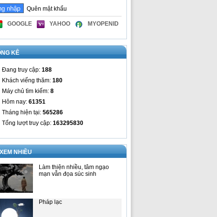
Quên mật khẩu
GOOGLE
YAHOO
MYOPENID
ỐNG KÊ
Đang truy cập:
188
Khách viếng thăm:
180
Máy chủ tìm kiếm:
8
Hôm nay:
61351
Tháng hiện tại:
565286
Tổng lượt truy cập:
163295830
 XEM NHIỀU
Làm thiện nhiều, tâm ngạo
mạn vẫn đọa súc sinh
Pháp lạc