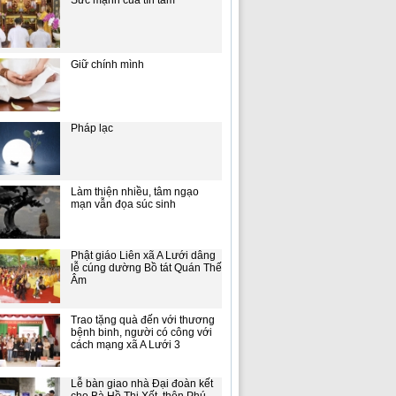
Sức mạnh của tín tâm
Giữ chính mình
Pháp lạc
Làm thiện nhiều, tâm ngạo
mạn vẫn đọa súc sinh
Phật giáo Liên xã A Lưới dâng
lễ cúng dường Bồ tát Quán Thế
Âm
Trao tặng quà đến với thương
bệnh binh, người có công với
cách mạng xã A Lưới 3
Lễ bàn giao nhà Đại đoàn kết