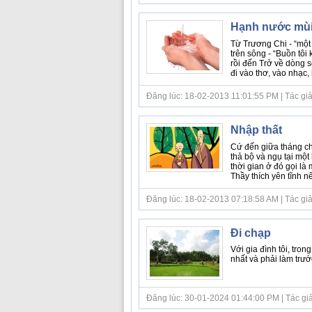
Hạnh nước mùi
Từ Trương Chi - “một
trên sông - “Buồn tôi
rồi đến Trở về dòng sô
đi vào thơ, vào nhạc, h
Đăng lúc: 18-02-2013 11:01:55 PM | Tác giả b
Nhập thất
Cứ đến giữa tháng chạ
thả bộ và ngụ tại một 
thời gian ở đó gọi là 
Thầy thích yên tĩnh nên
Đăng lúc: 18-02-2013 07:18:58 AM | Tác giả 
Đi chạp
Với gia đình tôi, tr
nhất và phải làm trước
Đăng lúc: 30-01-2024 01:44:00 PM | Tác giả bà