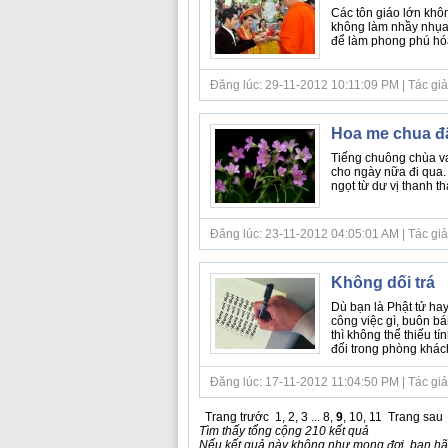
Các tôn giáo lớn khô
không làm nhầy nhụa t
để làm phong phú hó
Đăng lúc: 29-11-2012 10:11:09 PM | Tác giả bà
Hoa me chua đ
Tiếng chuông chùa va
cho ngày nữa đi qua.
ngọt từ dư vị thanh t
Đăng lúc: 23-11-2012 04:05:01 AM | Tác giả b
Không dối trá
Dù bạn là Phật tử hay
công việc gì, buôn b
thì không thể thiếu tí
đối trong phòng khách c
Đăng lúc: 17-11-2012 11:04:50 PM | Tác giả b
Trang trước
1
,
2
,
3
...
8
,
9
,
10
,
11
Trang sau
Tìm thấy tổng cộng 210 kết quả
Nếu kết quả này không như mong đợi, bạn hãy