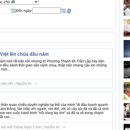
Đến ngày
Việt lên chùa đầu năm
ăm mới rất bận rộn nhưng từ Phương Thanh tới Trần Lập hay dàn
 đều dành thời gian vãn cảnh chùa, thắp nén nhang cầu xin những
mới....
i viết: | Nguồn tin : -/-
 thân quán chiếu duyên nghiệp tại thế của mình "đi đâu loanh quanh
ảm thông, lân mẫn với người, với đời, với cỏ cây sỏi đá và tất cả sinh
trọn vẹn cuộc hành trình "nối vòng tay lớn" và đã ra về trong chánh
 cao......
bài viết: Đặng Ngọc Chức | Nguồn tin : -/-