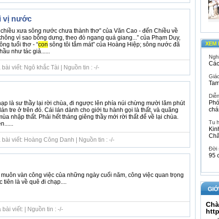
 vị nước
 chiều xưa sông nước chưa thành thơ” của Văn Cao - đến Chiều về
 không vì sao bỗng dưng, theo đò ngang quá giang...” của Phạm Duy,
XEM 
ng tuổi thơ - “
con
sông tôi tắm mát” của Hoàng Hiệp; sông nước đã
ầu như tác giả......
Ngh
Các
ài viết: Ngô khắc Tài | Nguồn tin : -/-
Giáo
Tam
Diễ
Phó
p là sư thầy lại rời chùa, đi ngược lên phía núi chừng mười lăm phút
chá
lán tre ở trên đó. Cái lán dành cho giới tu hành gọi là thất, và quãng
mùa nhập thất. Phải hết tháng giêng thầy mới rời thất để về lại chùa.
Tu 
......
Kin
Ch
bài viết: Hoàng Công Danh | Nguồn tin : -/-
Đời
95 
ong muôn vàn công việc của những ngày cuối năm, công việc quan trọng
 tiên là về quê đi chạp....
GIỚ
Chà
i viết: | Nguồn tin : -/-
htt