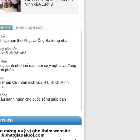
cho Bà Hồ Thị Xết, thôn Phú
Vinh xã A Lưới 3
NHIỀU
BÌNH LUẬN MỚI
i Lễ
h lập bàn thờ Phật và Ông Bà trong nhà
 lý căn bản
 khổ và Bát khổ
n đàn
ng sanh như thế nào mới có ý nghĩa và đúng
nh pháp
học
h Pháp Cú - Bản dịch của HT. Thích Minh
âu
 sống
câu danh ngôn cho cuộc sống giúp bạn
I THIỆU
o mừng quý vị ghé thăm website
p://phatgiaoaluoi.com