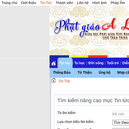
Trang chủ
Giới thiệu
Tin Tức
Thành viên
Liên hệ
Hình ảnh
Pháp Âm
Tin tức
Tu học
Đời sống
Tuổi trẻ
Diễ
Thông Báo
Từ Thiện
Ủng hộ
Nhịp c
Tin Tức
Tìm kiếm nâng cao mục Tin tứ
Từ tìm kiếm :
Lựa chọn kiểu tìm kiếm :