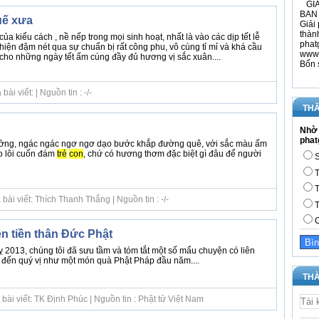
GIÁ
BAN 
uế xưa
Giải 
thàn
ủa kiểu cách , nề nếp trong mọi sinh hoạt, nhất là vào các dịp tết lễ
phat
 hiện đậm nét qua sự chuẩn bị rất công phu, vô cùng tỉ mỉ và khá cầu
www.
cho những ngày tết ấm cúng đầy đủ hương vị sắc xuân....
Bổn 
i viết: | Nguồn tin : -/-
THĂ
Nhờ 
phat
ởng, ngác ngác ngơ ngơ dạo bước khắp đường quê, với sắc màu ấm
éo lôi cuốn đám
trẻ
con
, chứ có hương thơm đặc biệt gì đâu để người
S
T
T
ài viết: Thích Thanh Thắng | Nguồn tin : -/-
T
C
ện tiền thân Đức Phật
 2013, chúng tôi đã sưu tầm và tóm tắt một số mẩu chuyện có liên
i đến quý vị như một món quà Phật Pháp đầu năm....
THÀ
bài viết: TK Định Phúc | Nguồn tin : Phật tử Việt Nam