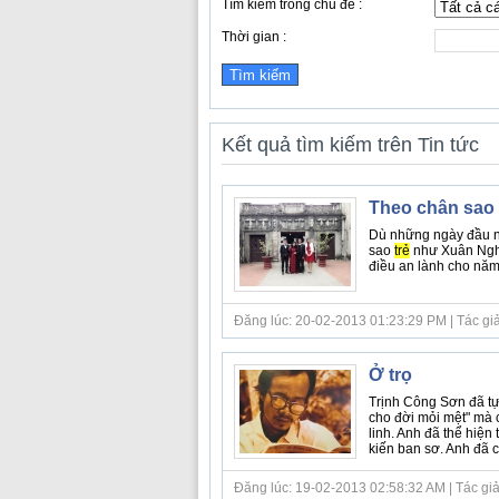
Tìm kiếm trong chủ đề :
Thời gian :
Kết quả tìm kiếm trên Tin tức
Theo chân sao 
Dù những ngày đầu n
sao
trẻ
như Xuân Nghi
điều an lành cho năm 
Đăng lúc: 20-02-2013 01:23:29 PM | Tác giả bà
Ở trọ
Trịnh Công Sơn đã tự
cho đời mỏi mệt" mà c
linh. Anh đã thể hiện 
kiến ban sơ. Anh đã cất
Đăng lúc: 19-02-2013 02:58:32 AM | Tác giả 