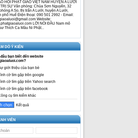
O HỘI PHẬT GIÁO VIỆT NAM HUYỆN A LƯỚI
TRỊ SỰ Văn phòng: Chùa Sơn Nguyên, 32
phóng A So, thị trấn A Lưới, huyện A Lưới,
h phố Huế Điện thoại: 090 501 2992 - Email:
giaoaluoi@gmail.com Website:
phatgiaoaluoi.com LỜI NÓI ĐẦU Nam mô
sư Thích Ca Mâu Ni Phật...
M DÒ Ý KIẾN
đâu bạn biết đến website
giaoaluoi.com?
ự giới thiệu của bạn bè
ình cờ tìm gặp trên google
ình cờ tìm gặp trên Yahoo search
ình cờ tìm gặp trên facebook
ông cụ tìm kiếm khác
Kết quả
NH VIÊN