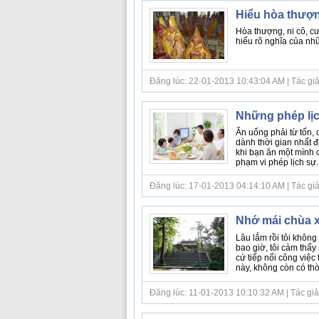
Hiểu hòa thượng
Hòa thượng, ni cô, cư
hiểu rõ nghĩa của nhữ
Đăng lúc: 22-01-2013 10:43:04 AM | Tác giả 
Những phép lị
Ăn uống phải từ tốn,
dành thời gian nhất đ
khi bạn ăn một mình c
phạm vi phép lịch sự. M
Đăng lúc: 17-01-2013 04:14:10 AM | Tác giả bà
Nhớ mái chùa 
Lâu lắm rồi tôi khôn
bao giờ, tôi cảm thấ
cứ tiếp nối công việc 
này, không còn có thời
Đăng lúc: 11-01-2013 10:10:32 AM | Tác giả