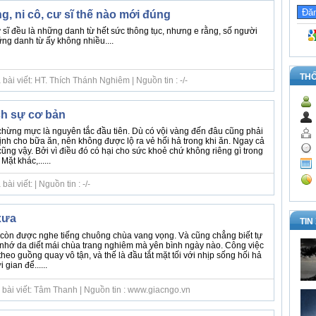
, ni cô, cư sĩ thế nào mới đúng
 sĩ đều là những danh từ hết sức thông tục, nhưng e rằng, số người
ng danh từ ấy không nhiều....
TH
bài viết: HT. Thích Thánh Nghiêm | Nguồn tin : -/-
ch sự cơ bản
 chừng mực là nguyên tắc đầu tiên. Dù có vội vàng đến đâu cũng phải
ịnh cho bữa ăn, nên không được lộ ra vẻ hối hả trong khi ăn. Ngay cả
ũng vậy. Bởi vì điều đó có hại cho sức khoẻ chứ không riêng gì trong
ặt khác,......
i viết: | Nguồn tin : -/-
xưa
TIN
g còn được nghe tiếng chuông chùa vang vọng. Và cũng chẳng biết tự
y nhớ da diết mái chùa trang nghiêm mà yên bình ngày nào. Công việc
theo guồng quay vô tận, và thế là đầu tắt mặt tối với nhịp sống hối hả
 gian để......
 bài viết: Tâm Thanh | Nguồn tin : www.giacngo.vn