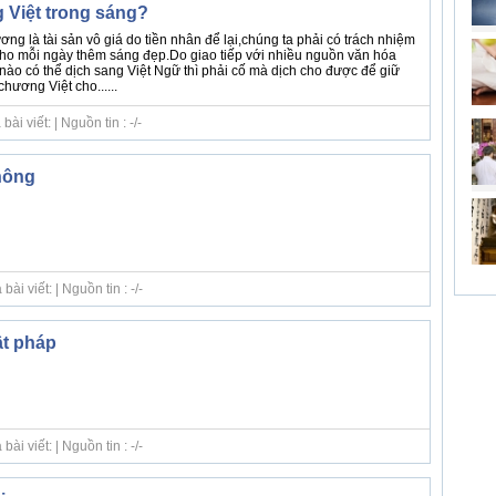
g Việt trong sáng?
g là tài sản vô giá do tiền nhân để lại,chúng ta phải có trách nhiệm
cho mỗi ngày thêm sáng đẹp.Do giao tiếp với nhiều nguồn văn hóa
nào có thể dịch sang Việt Ngữ thì phải cố mà dịch cho được để giữ
hương Việt cho......
i viết: | Nguồn tin : -/-
hông
i viết: | Nguồn tin : -/-
ật pháp
i viết: | Nguồn tin : -/-