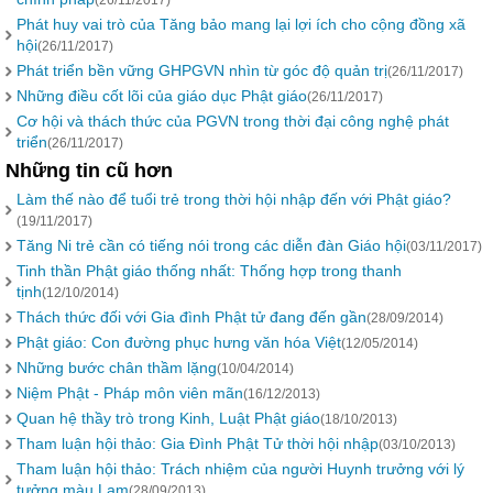
(26/11/2017)
Phát huy vai trò của Tăng bảo mang lại lợi ích cho cộng đồng xã
hội
(26/11/2017)
Phát triển bền vững GHPGVN nhìn từ góc độ quản trị
(26/11/2017)
Những điều cốt lõi của giáo dục Phật giáo
(26/11/2017)
Cơ hội và thách thức của PGVN trong thời đại công nghệ phát
triển
(26/11/2017)
Những tin cũ hơn
Làm thế nào để tuổi trẻ trong thời hội nhập đến với Phật giáo?
(19/11/2017)
Tăng Ni trẻ cần có tiếng nói trong các diễn đàn Giáo hội
(03/11/2017)
Tinh thần Phật giáo thống nhất: Thống hợp trong thanh
tịnh
(12/10/2014)
Thách thức đối với Gia đình Phật tử đang đến gần
(28/09/2014)
Phật giáo: Con đường phục hưng văn hóa Việt
(12/05/2014)
Những bước chân thầm lặng
(10/04/2014)
Niệm Phật - Pháp môn viên mãn
(16/12/2013)
Quan hệ thầy trò trong Kinh, Luật Phật giáo
(18/10/2013)
Tham luận hội thảo: Gia Đình Phật Tử thời hội nhập
(03/10/2013)
Tham luận hội thảo: Trách nhiệm của người Huynh trưởng với lý
tưởng màu Lam
(28/09/2013)