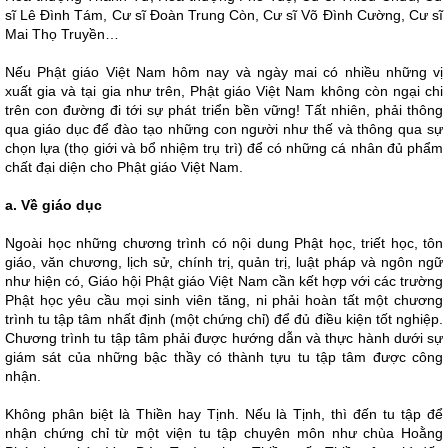
sĩ Lê Đình Tám, Cư sĩ Đoàn Trung Còn, Cư sĩ Võ Đình Cường, Cư sĩ
Mai Thọ Truyền…
Nếu Phật giáo Việt Nam hôm nay và ngày mai có nhiều những vị
xuất gia và tại gia như trên, Phật giáo Việt Nam không còn ngại chi
trên con đường đi tới sự phát triển bền vững! Tất nhiên, phải thông
qua giáo dục để đào tạo những con người như thế và thông qua sự
chọn lựa (thọ giới và bổ nhiệm trụ trì) để có những cá nhân đủ phẩm
chất đại diện cho Phật giáo Việt Nam.
a. Về giáo dục
Ngoài học những chương trình có nội dung Phật học, triết học, tôn
giáo, văn chương, lịch sử, chính trị, quản trị, luật pháp và ngôn ngữ
như hiện có, Giáo hội Phật giáo Việt Nam cần kết hợp với các trường
Phật học yêu cầu mọi sinh viên tăng, ni phải hoàn tất một chương
trình tu tập tâm nhất định (một chứng chỉ) để đủ điều kiện tốt nghiệp.
Chương trình tu tập tâm phải được hướng dẫn và thực hành dưới sự
giám sát của những bậc thầy có thành tựu tu tập tâm được công
nhận.
Không phân biệt là Thiền hay Tịnh. Nếu là Tịnh, thì đến tu tập để
nhận chứng chỉ từ một viện tu tập chuyên môn như chùa Hoằng