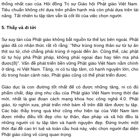
thống nhất cao của Hội đồng Trị sự Giáo hội Phật giáo Việt Nam.
Tiêu chuẩn không chỉ dựa trên phẩm hạnh mà còn phải dựa trên tài
năng. Tất nhiên tu tập tâm vẫn là cốt lõi của việc chọn người.
5. Thấy và đi tới
Sự suy tàn của Phật giáo không bắt nguồn từ thế lực bên ngoài. Phật
giáo đã có nhận thức rất rõ rằng: “Như trùng trong thân sư tử tự ăn
thịt sư tử, chớ chẳng phải trùng ở ngoài đến ăn. Cũng thế, các phật
tử tự hủy phá Phật pháp, không phải ngoại đạo hay tiên ma phá
được(8)”. Vấn đề phát triển bền vững Phật giáo Việt Nam nằm chính
ở tăng, ni Việt Nam. Tăng, ni có tu tập tâm, có hạnh nguyện lớn, cho
dù trong hoàn cảnh nào, Phật giáo cũng có thể phát triển được.
Giáo dục là con đường tốt nhất để có được những tăng, ni có đủ
phẩm chất, đáp ứng nhu cầu của Phật giáo Việt Nam trong thời đại
mới, nhất là giai đoạn cách mạng khoa học công nghệ 4.0. Phật
giáo, từ nghìn xưa, phát triển nhờ bám rễ trên đất tâm được tu tập.
Các bậc thầy trong quá khứ cũng như hiện tại của Việt Nam làm
được nhiều điều tốt đẹp cho tự thân, đạo pháp và xã hội đều là
những người có tu tập tâm và hạnh nguyện đẹp. Đứng trước một
thời đại đề cao trí tuệ và toàn cầu hoá này, việc chọn người đại diện
Phật giáo cũng vô cùng quan trọng.