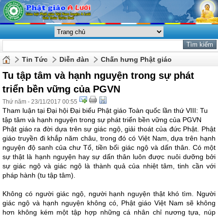
Tin Tức
Diễn đàn
Chấn hưng Phật giáo
Tu tập tâm và hạnh nguyện trong sự phát
triển bền vững của PGVN
Thứ năm - 23/11/2017 00:55
Tham luận tại Đại hội Đại biểu Phật giáo Toàn quốc lần thứ VIII: Tu
tập tâm và hạnh nguyện trong sự phát triển bền vững của PGVN
Phật giáo ra đời dựa trên sự giác ngộ, giải thoát của đức Phật. Phật
giáo truyền đi khắp năm châu, trong đó có Việt Nam, dựa trên hạnh
nguyện độ sanh của chư Tổ, tiền bối giác ngộ và dấn thân. Có một
sự thật là hạnh nguyện hay sự dấn thân luôn được nuôi dưỡng bởi
sự giác ngộ và giác ngộ là thành quả của nhiệt tâm, tinh cần với
pháp hành (tu tập tâm).
Không có người giác ngộ, người hạnh nguyện thật khó tìm. Người
giác ngộ và hạnh nguyện không có, Phật giáo Việt Nam sẽ không
hơn không kém một tập hợp những cá nhân chỉ nương tựa, núp