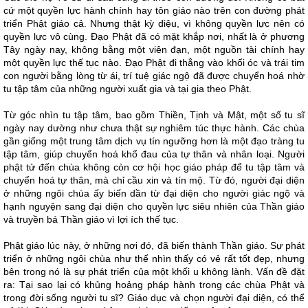
cứ một quyền lực hành chính hay tôn giáo nào trên con đường phát
triển Phật giáo cả. Nhưng thật kỳ diệu, vì không quyền lực nên có
quyền lực vô cùng. Đạo Phật đã có mặt khắp nơi, nhất là ở phương
Tây ngày nay, không bằng một viên đạn, một nguồn tài chính hay
một quyền lực thế tục nào. Đạo Phật đi thẳng vào khối óc và trái tim
con người bằng lòng từ ái, trí tuệ giác ngộ đã được chuyển hoá nhờ
tu tập tâm của những người xuất gia và tại gia theo Phật.
Từ góc nhìn tu tập tâm, bao gồm Thiền, Tịnh và Mật, một số tu sĩ
ngày nay dường như chưa thật sự nghiêm túc thực hành. Các chùa
gần giống một trung tâm dịch vụ tín ngưỡng hơn là một đạo tràng tu
tập tâm, giúp chuyển hoá khổ đau của tự thân và nhân loại. Người
phật tử đến chùa không còn cơ hội học giáo pháp để tu tập tâm và
chuyển hoá tự thân, mà chỉ cầu xin và tín mộ. Từ đó, người đại diện
ở những ngôi chùa ấy biến dần từ đại diện cho người giác ngộ và
hạnh nguyện sang đại diện cho quyền lực siêu nhiên của Thần giáo
và truyền bá Thần giáo vì lợi ích thế tục.
Phật giáo lúc này, ở những nơi đó, đã biến thành Thần giáo. Sự phát
triển ở những ngôi chùa như thế nhìn thấy có vẻ rất tốt đẹp, nhưng
bên trong nó là sự phát triển của một khối u không lành. Vấn đề đặt
ra: Tại sao lại có khủng hoảng pháp hành trong các chùa Phật và
trong đời sống người tu sĩ? Giáo dục và chọn người đại diện, có thể