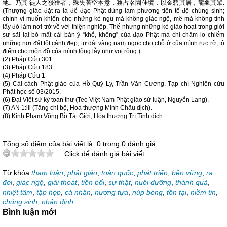
地。乃其 徒人之狡獪者，殊失苦空本意，務占名園佳境，以金碧其居，龍象其眾.
(Thượng giáo đặt ra là để đạo Phật dùng làm phương tiện tế độ chúng sinh;
chính vì muốn khiến cho những kẻ ngu mà không giác ngộ, mê mà không tỉnh
lấy đó làm nơi trở về với thiện nghiệp. Thế nhưng những kẻ giảo hoạt trong giới
sư sãi lại bỏ mất cái bản ý “khổ, không” của đạo Phật mà chỉ chăm lo chiếm
những nơi đất tốt cảnh đẹp, tự dát vàng nạm ngọc cho chỗ ở của mình rực rỡ, tô
điểm cho môn đồ của mình lộng lẫy như voi rồng.)
(2) Pháp Cứu 301
(3) Pháp Cứu 183
(4) Pháp Cứu 1
(5) Cải cách Phật giáo của Hồ Quý Ly, Trần Văn Cương, Tạp chí Nghiên cứu
Phật học số 03/2015.
(6) Đại Việt sử ký toàn thư (Teo Việt Nam Phật giáo sử luận, Nguyễn Lang).
(7) AN 1:iii (Tăng chi bộ, Hoà thượng Minh Châu dịch).
(8) Kinh Phạm Võng Bồ Tát Giới, Hòa thượng Trí Tịnh dịch.
Tổng số điểm của bài viết là: 0 trong 0 đánh giá
Click để đánh giá bài viết
Từ khóa:
tham luận
,
phật giáo
,
toàn quốc
,
phát triển
,
bền vững
,
ra
đời
,
giác ngộ
,
giải thoát
,
tiền bối
,
sự thật
,
nuôi dưỡng
,
thành quả
,
nhiệt tâm
,
tập hợp
,
cá nhân
,
nương tựa
,
núp bóng
,
tồn tại
,
niềm tin
,
chúng sinh
,
nhận định
Bình luận mới