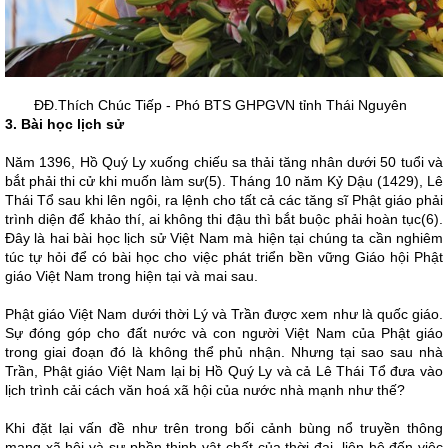
ĐĐ.Thích Chúc Tiếp - Phó BTS GHPGVN tỉnh Thái Nguyên
3. Bài học lịch sử
Năm 1396, Hồ Quý Ly xuống chiếu sa thải tăng nhân dưới 50 tuổi và
bắt phải thi cử khi muốn làm sư(5). Tháng 10 năm Kỷ Dậu (1429), Lê
Thái Tổ sau khi lên ngôi, ra lệnh cho tất cả các tăng sĩ Phật giáo phải
trình diện để khảo thí, ai không thi đậu thì bắt buộc phải hoàn tục(6).
Đây là hai bài học lịch sử Việt Nam mà hiện tại chúng ta cần nghiêm
túc tự hỏi để có bài học cho việc phát triển bền vững Giáo hội Phật
giáo Việt Nam trong hiện tại và mai sau.
Phật giáo Việt Nam dưới thời Lý và Trần được xem như là quốc giáo.
Sự đóng góp cho đất nước và con người Việt Nam của Phật giáo
trong giai đoạn đó là không thể phủ nhận. Nhưng tại sao sau nhà
Trần, Phật giáo Việt Nam lại bị Hồ Quý Ly và cả Lê Thái Tổ đưa vào
lịch trình cải cách văn hoá xã hội của nước nhà mạnh như thế?
Khi đặt lại vấn đề như trên trong bối cảnh bùng nổ truyền thông
mạng xã hội và sự phồn thịnh vật chất của thời đại, liên hệ đến việc