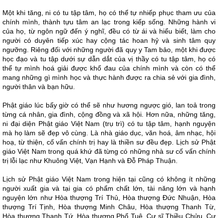
Một khi tăng, ni có tu tập tâm, họ có thể tự nhiếp phục tham ưu của
chính mình, thành tựu tâm an lạc trong kiếp sống. Những hành vi
của họ, từ ngôn ngữ đến ý nghĩ, đều có từ ái và hiểu biết, làm cho
người có duyên tiếp xúc hay cộng tác hoan hỷ và sinh tâm quy
ngưỡng. Riêng đối với những người đã quy y Tam bảo, một khi được
học đạo và tu tập dưới sự dẫn dắt của vị thầy có tu tập tâm, họ có
thể tự mình hoá giải được khổ đau của chính mình và còn có thể
mang những gì mình học và thực hành được ra chia sẻ với gia đình,
người thân và bạn hữu.
Phật giáo lúc bấy giờ có thể sẽ như hương ngược gió, lan toả trong
từng cá nhân, gia đình, cộng đồng và xã hội. Hơn nữa, những tăng,
ni đại diện Phật giáo Việt Nam (trụ trì) có tu tập tâm, hạnh nguyện
mà họ làm sẽ đẹp vô cùng. Là nhà giáo dục, văn hoá, âm nhạc, hội
hoạ, từ thiện, cố vấn chính trị hay là thiền sư đều đẹp. Lịch sử Phật
giáo Việt Nam trong quá khứ đã từng có những nhà sư cố vấn chính
trị lỗi lạc như Khuông Việt, Vạn Hạnh và Đỗ Pháp Thuận.
Lịch sử Phật giáo Việt Nam trong hiện tại cũng có không ít những
người xuất gia và tại gia có phẩm chất lớn, tài năng lớn và hạnh
nguyện lớn như Hòa thượng Trí Thủ, Hòa thượng Đức Nhuận, Hòa
thượng Trí Tịnh, Hòa thượng Minh Châu, Hòa thượng Thanh Từ,
Hòa thượng Thanh Tứ, Hòa thượng Phổ Tuệ, Cư sĩ Thiều Chửu, Cư