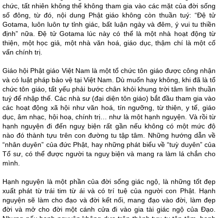
chức, tất nhiên không thể không tham gia vào các mặt của đời sống
số đông, từ đó, nội dung Phật giáo không còn thuần tuý: “Đệ tử
Gotama, luôn luôn tự tỉnh giác, bất luận ngày và đêm, ý vui tu thiền
định” nữa. Đệ tử Gotama lúc này có thể là một nhà hoạt động từ
thiện, một học giả, một nhà văn hoá, giáo dục, thậm chí là một cố
vấn chính trị.
Giáo hội Phật giáo Việt Nam là một tổ chức tôn giáo được công nhận
và có luật pháp bảo vệ tại Việt Nam. Dù muốn hay không, khi đã là tổ
chức tôn giáo, tất yếu phải bước chân khỏi khung trời tâm linh thuần
tuý để nhập thế. Các nhà sư (đại diện tôn giáo) bắt đầu tham gia vào
các hoạt động xã hội như văn hoá, tín ngưỡng, từ thiện, y tế, giáo
dục, âm nhạc, hội hoạ, chính trị… như là một hạnh nguyện. Và rồi từ
hạnh nguyện đi đến nguỵ biện rất gần nếu không có một mức độ
nào đó thành tựu trên con đường tu tập tâm. Những hướng dẫn về
“nhân duyên” của đức Phật, hay những phát biểu về “tuỳ duyên” của
Tổ sư, có thể được người ta nguỵ biện và mang ra làm lá chắn cho
mình.
Hạnh nguyện là một phần của đời sống giác ngộ, là những tốt đẹp
xuất phát từ trái tim từ ái và có trí tuệ của người con Phật. Hạnh
nguyện sẽ làm cho đạo và đời kết nối, mang đạo vào đời, làm đẹp
đời và mở cho đời một cánh cửa đi vào gia tài giác ngộ của Đạo.