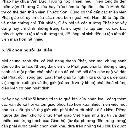
Pháp hay chùa Vạn Đức. Trường hợp Thiền, nếu Thiền tông thì đến
thiền viện Thường Chiếu hay Trúc Lâm tu tập tâm; nếu là Minh Sát
thì có thể đến thiền viện Phước Sơn. Cũng có thể đến các thiền viện
Phật giáo có uy tín của các nước bên ngoài Việt Nam để tu tập tâm
và nhận chứng chỉ. Tất nhiên, Giáo hội và các trường Phật học xây
dựng hay chỉ định những trung tâm chuyên tu tập tâm, có các bậc
thầy chuyên tu tập tâm thường trú, để tăng, ni sinh đến tu tập tâm thì
viên mãn hơn rất nhiều.
b. Về chọn người đại diện
Mọi chúng sanh đều có khả năng thành Phật, nên mọi chúng sanh
đều có thể tu tập. Nhưng đại diện cho Phật giáo phải là những chúng
sanh có một phẩm chất nhất định để có thể nối đèn giác ngộ và dẫn
dắt Phật đồ. Trong giới Luật Phật giáo từ nghìn xưa cũng đã đề xuất
việc người xuất gia và thọ giới (cả sa-di và tỳ-kheo) phải thoả những
điều kiện cơ bản nhất định.
Ngày nay, với khối lượng tri thức quá lớn của nhân loại, cộng thêm
các vấn đề xã hội và tôn giáo phức tạp hơn xưa nhiều, nên việc một
nhà sư xuất gia và thọ giới cần phải thêm rất nhiều điều kiện. Riêng
người đại diện cho tổ chức Phật giáo Việt Nam như trụ trì và đảm
nhiệm các trọng trách của Giáo hội (từ địa phương đến trung ương)
cần phải được tuyển chọn khắt khe, dựa trên những tiêu chuẩn được