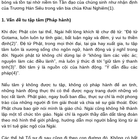
bóng và tồn tại nhờ niềm tin Tần đạo của chúng sinh như nhận định
của Trương Hán Siêu trong văn bia chùa Khai Nghiêm(1).
1. Vấn đề tu tập tâm (Pháp hành)
Khi đức Phật còn tại thế, Ngài hết lòng khích lệ chư đệ tử: “Đệ tử
Gotama, luôn luôn tự tỉnh giác, bất luận ngày và đêm, ý vui tu thiền
định(2)”. Đệ tử Phật, trong mọi thời đại, tại gia hay xuất gia, tu tập
tâm luôn là xương sống cho ngôn ngữ, hành động và ý nghĩ trong
đời. Người phật tử không chỉ dừng lại ở “không làm các việc ác;
nguyện làm các điều lành”, mà luôn ý thức đi tới “giữ tâm ý thanh
tịnh(3)”. Bởi tâm ý là nguồn cội của hành động. “Ý dẫn đầu các
pháp(4)”.
Nếu tâm ý không được tu tập, không có pháp hành để an tịnh,
những hành động thực thi có thể được nguỵ trang dưới những vỏ
bọc rất lành. Phật giáo, ngay buổi ban đầu, thực sự chỉ là một phong
trào của những người đi tìm giải thoát và chia sẻ sự giải thoát. Đức
Phật chưa bao giờ nói mình là giáo chủ. Ngài cũng không hề thành
lập một tổ chức tôn giáo. Ngài chỉ là người thầy dẫn dắt tăng đoàn
theo mô hình thế giới phẳng, hướng dẫn mọi người bằng lòng từ ái
và trí tuệ giác ngộ của Ngài.
Các thế hệ Tổ sư đi sau cũng đi theo con đường đó. Không có bất