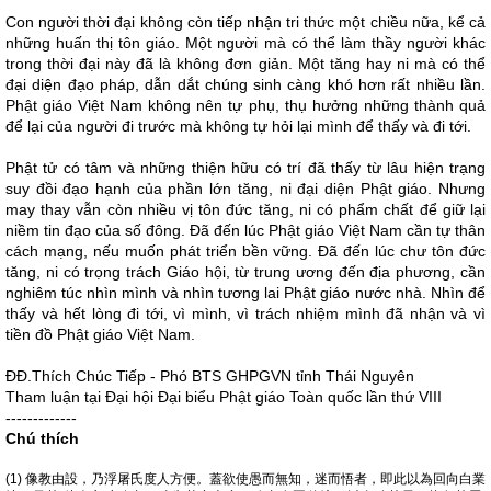
Con người thời đại không còn tiếp nhận tri thức một chiều nữa, kể cả
những huấn thị tôn giáo. Một người mà có thể làm thầy người khác
trong thời đại này đã là không đơn giản. Một tăng hay ni mà có thể
đại diện đạo pháp, dẫn dắt chúng sinh càng khó hơn rất nhiều lần.
Phật giáo Việt Nam không nên tự phụ, thụ hưởng những thành quả
để lại của người đi trước mà không tự hỏi lại mình để thấy và đi tới.
Phật tử có tâm và những thiện hữu có trí đã thấy từ lâu hiện trạng
suy đồi đạo hạnh của phần lớn tăng, ni đại diện Phật giáo. Nhưng
may thay vẫn còn nhiều vị tôn đức tăng, ni có phẩm chất để giữ lại
niềm tin đạo của số đông. Đã đến lúc Phật giáo Việt Nam cần tự thân
cách mạng, nếu muốn phát triển bền vững. Đã đến lúc chư tôn đức
tăng, ni có trọng trách Giáo hội, từ trung ương đến địa phương, cần
nghiêm túc nhìn mình và nhìn tương lai Phật giáo nước nhà. Nhìn để
thấy và hết lòng đi tới, vì mình, vì trách nhiệm mình đã nhận và vì
tiền đồ Phật giáo Việt Nam.
ĐĐ.Thích Chúc Tiếp - Phó BTS GHPGVN tỉnh Thái Nguyên
Tham luận tại Đại hội Đại biểu Phật giáo Toàn quốc lần thứ VIII
-------------
Chú thích
(1) 像教由設，乃浮屠氏度人方便。蓋欲使愚而無知，迷而悟者，即此以為回向白業