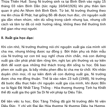
Thừa Thiên Huế. Song Ni trưởng sinh ra tại Bình Định vào ngày 15
tháng 03 năm Bính Dần (tức ngày 16/04/1926) khi phụ thân làm
quan ở phủ An Nhơn tỉnh Bình Định. Từ bé, Ni trưởng thường theo
mẹ lên chùa lễ Phật, hạt giống Bồ đề được hun đúc, chí nguyện xuất
gia dần nhen nhúm, nên dù sống trong cảnh nhung lụa, nhưng cốt
cách và tâm tư đã có một hướng riêng, không theo thế thường tình
thế gian như mọi người.
II. Xuất gia học đạo:
Khi còn nhỏ, Ni trưởng thường nói chí nguyện xuất gia của mình với
cha mẹ, nhưng không được sự đồng ý. Bởi thân phụ và thân mẫu
của Ni trưởng sợ con trẻ suy nghĩ chưa chín chắn, mà con đường
xuất gia cần phải phát tâm rộng lớn, nghị lực phi thường và sự kiên
định để vượt qua những thử thách trong đời sống tu học. Đã bao
phen xin xuất gia, là bấy nhiêu phen đều bị cha mẹ từ chối. Khi nhân
duyên chín mùi, rõ sự kiên định về con đường xuất gia, Ni trưởng
được cha mẹ đồng thuận. Thế là vào năm 23 tuổi (1948), Ni trưởng
đã bước đầu thực hiện chí nguyện xuất gia của mình, khi được Bổn
sư là Ngài Đệ Nhất Tăng Thống - Hòa thượng thượng Tịnh hạ Khiết
thế độ xuất gia thọ giới Sa Di Ni với pháp tự Diệu Tấn.
Để tiện việc tu học, Đức Tăng Thống đã gửi Ni trưởng đến Ni viện
Diệu Đức, Y chỉ với Đại lão Hòa thượng Ni thượng Diệu hạ Hương.