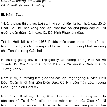
Cầu Phật chứng tâm thầm gia hộ,
Đệ tử xuất gia vạn cát tường.
III. Hành đạo:
“Hoằng pháp thị gia vụ, Lợi sanh vi sự nghiệp” là bản hoài của đệ tử
Phật. Sau khi học xong các lớp Phật học và giới pháp đầy đủ. Ni
trưởng dấn thân hành đạo, lấy Bát Kỉnh Pháp làm đầu.
Trở lại Huế, kể từ năm 1958 là dấu mốc quan trọng đánh dấu sự
trưởng thành, khi Ni trưởng có khả năng đảm đương Phật sự cùng
chư Tôn túc trong Giáo hội.
Ni trưởng giảng dạy các lớp giáo lý tại trường Trung Học Bồ Đề
Thành Nội, Gia đình Phật tử Từ Đàm và Cố vấn Gia Đình Phật tử
Tường Vân v.v…
Năm 1970, Ni trưởng làm giáo thọ các lớp Phật học tại Ni viện Diệu
Đức, Quản lý Ký Nhi viện Diệu Đức, Cô Nhi viện Tây Lộc, trường
Giáo Hạnh Kiều Đàm v.v…
Năm 1972, Bệnh viện Trung Ương Huế cần có hình bóng và từ bi
tâm của Nữ Tu sĩ Phật giáo, phụng mệnh chỉ thị của Giáo Hội, Ni
trưởng đã cùng với các vị Tu sĩ trẻ đến bệnh viện Trung ương Huế