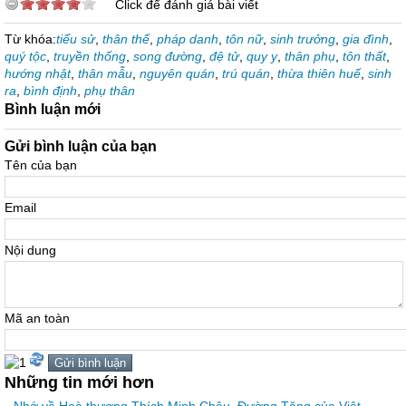
Click để đánh giá bài viết
Từ khóa:
tiểu sử
,
thân thế
,
pháp danh
,
tôn nữ
,
sinh trưởng
,
gia đình
,
quý tộc
,
truyền thống
,
song đường
,
đệ tử
,
quy y
,
thân phụ
,
tôn thất
,
hướng nhật
,
thân mẫu
,
nguyên quán
,
trú quán
,
thừa thiên huế
,
sinh
ra
,
bình định
,
phụ thân
Bình luận mới
Gửi bình luận của bạn
Tên của bạn
Email
Nội dung
Mã an toàn
Những tin mới hơn