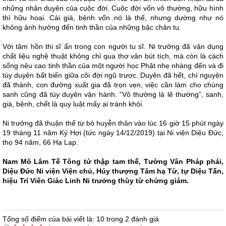
những nhân duyên của cuộc đời. Cuộc đời vốn vô thường, hữu hình
thì hữu hoại. Cái già, bệnh vốn nó là thế, nhưng dường như nó
không ảnh hưởng đến tinh thần của những bậc chân tu.
Với tâm hồn thi sĩ ẩn trong con người tu sĩ. Ni trưởng đã vận dụng
chất liệu nghệ thuật không chỉ qua thơ văn bút tích, mà còn là cách
sống nêu cao tinh thần của một người học Phật nhẹ nhàng đến và đi
tùy duyên bất biến giữa cõi đời ngũ trược. Duyên đã hết, chí nguyện
đã thành, con đường xuất gia đã trọn vẹn, việc cần làm cho chúng
sanh cũng đã tùy duyên vận hành. “Vô thường là lẽ thường”, sanh,
già, bệnh, chết là quy luật mấy ai tránh khỏi.
Ni trưởng đã thuận thế từ bỏ huyễn thân vào lúc 16 giờ 15 phút ngày
19 tháng 11 năm Kỷ Hợi (tức ngày 14/12/2019) tại Ni viện Diệu Đức,
thọ 94 năm, 66 Hạ Lạp.
Nam Mô Lâm Tế Tông tứ thập tam thế, Tường Vân Pháp phái,
Diệu Đức Ni viện Viện chủ, Húy thượng Tâm hạ Từ, tự Diệu Tấn,
hiệu Trí Viên Giác Linh Ni trưởng thùy từ chứng giám.
Tổng số điểm của bài viết là: 10 trong 2 đánh giá