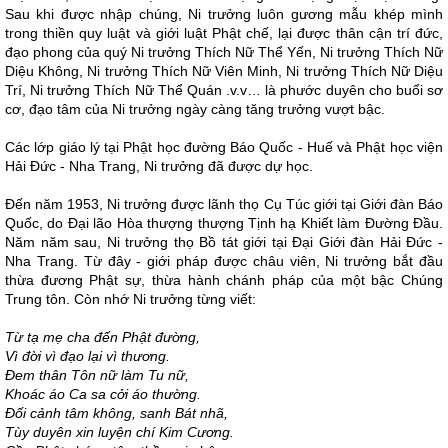
Sau khi được nhập chúng, Ni trưởng luôn gương mẫu khép mình
trong thiền quy luật và giới luật Phật chế, lại được thân cận trí đức,
đạo phong của quý Ni trưởng Thích Nữ Thể Yến, Ni trưởng Thích Nữ
Diệu Không, Ni trưởng Thích Nữ Viên Minh, Ni trưởng Thích Nữ Diệu
Trí, Ni trưởng Thích Nữ Thể Quán .v.v… là phước duyên cho buổi sơ
cơ, đạo tâm của Ni trưởng ngày càng tăng trưởng vượt bậc.
Các lớp giáo lý tại Phật học đường Báo Quốc - Huế và Phật học viện
Hải Đức - Nha Trang, Ni trưởng đã được dự học.
Đến năm 1953, Ni trưởng được lãnh thọ Cụ Túc giới tại Giới đàn Báo
Quốc, do Đại lão Hòa thượng thượng Tịnh hạ Khiết làm Đường Đầu.
Năm năm sau, Ni trưởng thọ Bồ tát giới tại Đại Giới đàn Hải Đức -
Nha Trang. Từ đây - giới pháp được châu viên, Ni trưởng bắt đầu
thừa đương Phật sự, thừa hành chánh pháp của một bậc Chúng
Trung tôn. Còn nhớ Ni trưởng từng viết:
Từ tạ mẹ cha đến Phật đường,
Vì đời vì đạo lại vì thương.
Đem thân Tôn nữ làm Tu nữ,
Khoác áo Ca sa cởi áo thường.
Đối cảnh tâm không, sanh Bát nhã,
Tùy duyên xin luyện chí Kim Cương.