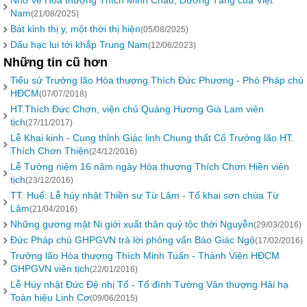
Nhớ về Hoà thượng Thích Minh Châu, Đường Tăng của Việt
Nam
(21/08/2025)
Bát kỉnh thị y, một thời thị hiện
(05/08/2025)
Dấu hạc lui tới khắp Trung Nam
(12/06/2023)
Những tin cũ hơn
Tiểu sử Trưởng lão Hòa thượng Thích Đức Phương - Phó Pháp chủ
HĐCM
(07/07/2018)
HT.Thích Đức Chơn, viện chủ Quảng Hương Già Lam viên
tịch
(27/11/2017)
Lễ Khai kinh - Cung thỉnh Giác linh Chung thất Cố Trưởng lão HT.
Thích Chơn Thiện
(24/12/2016)
Lễ Tưởng niệm 16 năm ngày Hòa thượng Thích Chơn Hiền viên
tịch
(23/12/2016)
TT. Huế: Lễ húy nhật Thiền sư Từ Lâm - Tổ khai sơn chùa Từ
Lâm
(21/04/2016)
Những gương mặt Ni giới xuất thân quý tộc thời Nguyễn
(29/03/2016)
Đức Pháp chủ GHPGVN trả lời phỏng vấn Báo Giác Ngộ
(17/02/2016)
Trưởng lão Hòa thượng Thích Minh Tuấn - Thành Viên HĐCM
GHPGVN viên tịch
(22/01/2016)
Lễ Húy nhật Đức Đệ nhị Tổ - Tổ đình Tường Vân thượng Hải hạ
Toàn hiệu Linh Cơ
(09/06/2015)