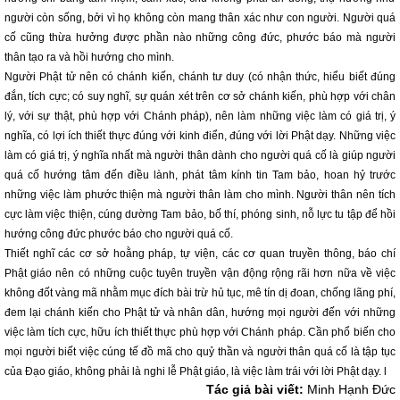
người còn sống, bởi vì họ không còn mang thân xác như con người. Người quá
cố cũng thừa hưởng được phần nào những công đức, phước báo mà người
thân tạo ra và hồi hướng cho mình.
Người Phật tử nên có chánh kiến, chánh tư duy (có nhận thức, hiểu biết đúng
đắn, tích cực; có suy nghĩ, sự quán xét trên cơ sở chánh kiến, phù hợp với chân
lý, với sự thật, phù hợp với Chánh pháp), nên làm những việc làm có giá trị, ý
nghĩa, có lợi ích thiết thực đúng với kinh điển, đúng với lời Phật dạy. Những việc
làm có giá trị, ý nghĩa nhất mà người thân dành cho người quá cố là giúp người
quá cố hướng tâm đến điều lành, phát tâm kính tin Tam bảo, hoan hỷ trước
những việc làm phước thiện mà người thân làm cho mình. Người thân nên tích
cực làm việc thiện, cúng dường Tam bảo, bố thí, phóng sinh, nỗ lực tu tập để hồi
hướng công đức phước báo cho người quá cố.
Thiết nghĩ các cơ sở hoằng pháp, tự viện, các cơ quan truyền thông, báo chí
Phật giáo nên có những cuộc tuyên truyền vận động rộng rãi hơn nữa về việc
không đốt vàng mã nhằm mục đích bài trừ hủ tục, mê tín dị đoan, chống lãng phí,
đem lại chánh kiến cho Phật tử và nhân dân, hướng mọi người đến với những
việc làm tích cực, hữu ích thiết thực phù hợp với Chánh pháp. Cần phổ biến cho
mọi người biết việc cúng tế đồ mã cho quỷ thần và người thân quá cố là tập tục
của Đạo giáo, không phải là nghi lễ Phật giáo, là việc làm trái với lời Phật dạy. l
Tác giả bài viết:
Minh Hạnh Đức