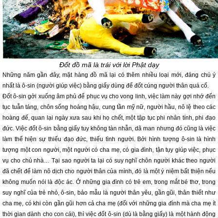
Đốt đồ mã là trái với lời Phật dạy
Những năm gần đây, mặt hàng đồ mã lại có thêm nhiều loại mới, đáng chú ý
nhất là ô-sin (người giúp việc) bằng giấy dùng để đốt cúng người thân quá cố.
Đốt ô-sin gởi xuống âm phủ để phục vụ cho vong linh, việc làm này gợi nhớ đến
tục tuẫn táng, chôn sống hoàng hậu, cung tần mỹ nữ, người hầu, nô lệ theo các
hoàng đế, quan lại ngày xưa sau khi họ chết, một tập tục phi nhân tính, phi đạo
đức. Việc đốt ô-sin bằng giấy tuy không tàn nhẫn, dã man nhưng đó cũng là việc
làm thể hiện sự thiếu đạo đức, thiếu tình người. Bởi hình tượng ô-sin là hình
tượng một con người, một người có cha mẹ, có gia đình, tận tụy giúp việc, phục
vụ cho chủ nhà… Tại sao người ta lại có suy nghĩ chôn người khác theo người
đã chết để làm nô dịch cho người thân của mình, đó là một ý niệm bất thiện nếu
không muốn nói là độc ác. Ở những gia đình có trẻ em, trong mắt bé thơ, trong
suy nghĩ của trẻ nhỏ, ô-sin, bảo mẫu là người thân yêu, gần gũi, thân thiết như
cha mẹ, có khi còn gần gũi hơn cả cha mẹ (đối với những gia đình mà cha mẹ ít
thời gian dành cho con cái), thì việc đốt ô-sin (dù là bằng giấy) là một hành động