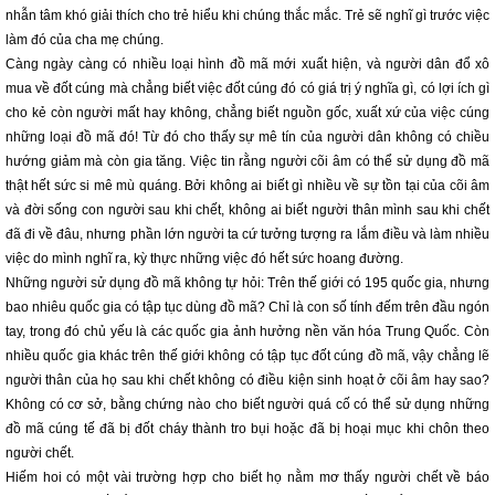
nhẫn tâm khó giải thích cho trẻ hiểu khi chúng thắc mắc. Trẻ sẽ nghĩ gì trước việc
làm đó của cha mẹ chúng.
Càng ngày càng có nhiều loại hình đồ mã mới xuất hiện, và người dân đổ xô
mua về đốt cúng mà chẳng biết việc đốt cúng đó có giá trị ý nghĩa gì, có lợi ích gì
cho kẻ còn người mất hay không, chẳng biết nguồn gốc, xuất xứ của việc cúng
những loại đồ mã đó! Từ đó cho thấy sự mê tín của người dân không có chiều
hướng giảm mà còn gia tăng. Việc tin rằng người cõi âm có thể sử dụng đồ mã
thật hết sức si mê mù quáng. Bởi không ai biết gì nhiều về sự tồn tại của cõi âm
và đời sống con người sau khi chết, không ai biết người thân mình sau khi chết
đã đi về đâu, nhưng phần lớn người ta cứ tưởng tượng ra lắm điều và làm nhiều
việc do mình nghĩ ra, kỳ thực những việc đó hết sức hoang đường.
Những người sử dụng đồ mã không tự hỏi: Trên thế giới có 195 quốc gia, nhưng
bao nhiêu quốc gia có tập tục dùng đồ mã? Chỉ là con số tính đếm trên đầu ngón
tay, trong đó chủ yếu là các quốc gia ảnh hưởng nền văn hóa Trung Quốc. Còn
nhiều quốc gia khác trên thế giới không có tập tục đốt cúng đồ mã, vậy chẳng lẽ
người thân của họ sau khi chết không có điều kiện sinh hoạt ở cõi âm hay sao?
Không có cơ sở, bằng chứng nào cho biết người quá cố có thể sử dụng những
đồ mã cúng tế đã bị đốt cháy thành tro bụi hoặc đã bị hoại mục khi chôn theo
người chết.
Hiếm hoi có một vài trường hợp cho biết họ nằm mơ thấy người chết về báo