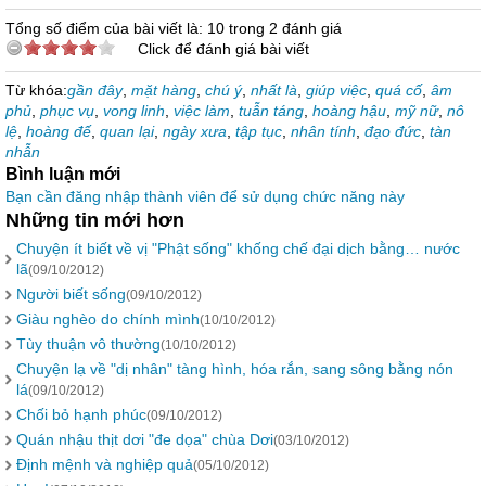
Tổng số điểm của bài viết là: 10 trong 2 đánh giá
Click để đánh giá bài viết
Từ khóa:
gần đây
,
mặt hàng
,
chú ý
,
nhất là
,
giúp việc
,
quá cố
,
âm
phủ
,
phục vụ
,
vong linh
,
việc làm
,
tuẫn táng
,
hoàng hậu
,
mỹ nữ
,
nô
lệ
,
hoàng đế
,
quan lại
,
ngày xưa
,
tập tục
,
nhân tính
,
đạo đức
,
tàn
nhẫn
Bình luận mới
Bạn cần đăng nhập thành viên để sử dụng chức năng này
Những tin mới hơn
Chuyện ít biết về vị "Phật sống" khống chế đại dịch bằng… nước
lã
(09/10/2012)
Người biết sống
(09/10/2012)
Giàu nghèo do chính mình
(10/10/2012)
Tùy thuận vô thường
(10/10/2012)
Chuyện lạ về "dị nhân" tàng hình, hóa rắn, sang sông bằng nón
lá
(09/10/2012)
Chối bỏ hạnh phúc
(09/10/2012)
Quán nhậu thịt dơi "đe dọa" chùa Dơi
(03/10/2012)
Định mệnh và nghiệp quả
(05/10/2012)