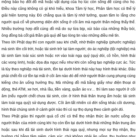
mộng bảo họ đốt đồ mã hoặc vật dụng của họ lúc còn sống để cúng cho họ.
Điều này cũng không có gì khó hiểu, khoa Tâm lý học, Phân tâm học có thể lý
giải hiện tượng này. Đó chẳng qua là tâm lý nhớ tưởng, quan tâm lo lắng cho
người quá cố về phương diện đời sống ở cõi âm mà người thân mộng thấy thế.
Nhiều trường hợp đốt cúng đồ mã do sự lừa bịp, xúi bảo của những thầy bói,
ông đồng bà cốt giả thần giả quỷ để tạo lòng tin vào những điều mê tín.
Theo lời Phật dạy thì con người sau khi chết, nhờ thiện nghiệp (phước nghiệp)
mà sinh lên cõi trời, hoặc tái sinh trở lại làm người; do ác nghiệp (tội nghiệp) mà
tái sinh làm loài súc sinh hoặc rơi vào loài ngạ quỷ (quỷ đói, cô hồn, hình thái
các vong linh), hoặc đọa địa ngục nếu như khi còn sống tạo nghiệp cực ác. Tức
là tùy theo nghiệp mà tái sinh, tồn tại dưới hình thái này hay hình thái khác. Đâu
phải chết rồi cứ tồn tại mãi ở cõi âm nào đó để nhờ người thân cung phụng cúng
kiếng cho ăn uống hưởng thụ. Mà những đồ mã bằng giấy như điện thoại di
động, thẻ ATM, xe hơi, nhà lầu, tiền vàng, quần áo v.v… thì làm sao người ở cõi
âm (nếu người chết chưa tái sinh, còn ở hình thái thân trung ấm hoặc tái sinh
làm loài ngạ quỷ) sử dụng được. Cõi âm tất nhiên có đời sống khác cõi dương,
hình thái chúng sinh ở cảnh giới nào thì có sự thọ dụng theo cảnh giới đó.
Theo Phật giáo thì người quá cố chỉ có thể thọ nhận thức ăn nước uống do
người thân của mình cúng khi họ còn tồn tại dưới hình thái những thân trung ấm
hoặc sau khi đã tái sinh dưới hình thái ngạ quỷ, nhưng mọi sự thọ nhận, thụ
hưởng chỉ bằng tâm niệm, cảm xúc, chứ không phải ăn uống, thụ hưởng như