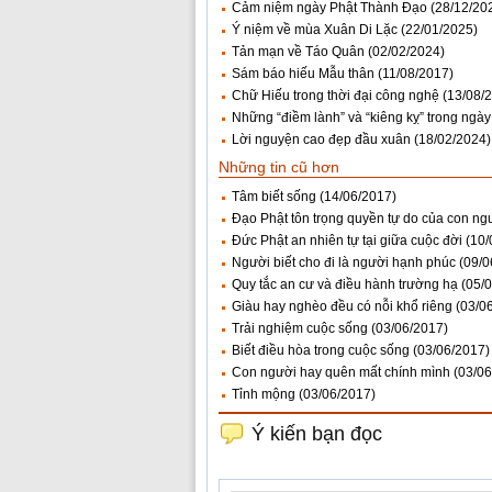
Cảm niệm ngày Phật Thành Đạo
(28/12/20
Ý niệm về mùa Xuân Di Lặc
(22/01/2025)
Tản mạn về Táo Quân
(02/02/2024)
Sám báo hiếu Mẫu thân
(11/08/2017)
Chữ Hiếu trong thời đại công nghệ
(13/08/
Những “điềm lành” và “kiêng kỵ” trong ngày
Lời nguyện cao đẹp đầu xuân
(18/02/2024)
Những tin cũ hơn
Tâm biết sống
(14/06/2017)
Đạo Phật tôn trọng quyền tự do của con ng
Đức Phật an nhiên tự tại giữa cuộc đời
(10/
Người biết cho đi là người hạnh phúc
(09/0
Quy tắc an cư và điều hành trường hạ
(05/
Giàu hay nghèo đều có nỗi khổ riêng
(03/0
Trải nghiệm cuộc sống
(03/06/2017)
Biết điều hòa trong cuộc sống
(03/06/2017)
Con người hay quên mất chính mình
(03/06
Tỉnh mộng
(03/06/2017)
Ý kiến bạn đọc