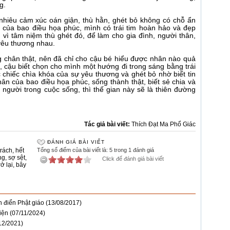
g.
 nhiêu cảm xúc oán giận, thù hằn, ghét bỏ không có chỗ ẩn
n của bao điều họa phúc, mình có trái tim hoàn hảo và đẹp
au vì tâm niệm thù ghét đó, để làm cho gia đình, người thân,
yêu thương nhau.
g chân thật, nên đã chỉ cho cậu bé hiểu được nhân nào quả
, cậu biết chọn cho mình một hướng đi trong sáng bằng trái
c chiếc chìa khóa của sự yêu thương và ghét bỏ nhờ biết tin
hân của bao điều họa phúc, sống thành thật, biết sẻ chia và
h người trong cuộc sống, thì thế gian này sẽ là thiên đường
Tác giả bài viết:
Thích Đạt Ma Phổ Giác
ĐÁNH GIÁ BÀI VIẾT
trách
,
hết
Tổng số điểm của bài viết là: 5 trong 1 đánh giá
ng
,
sợ sệt
,
Click để đánh giá bài viết
rở lại
,
bây
h điển Phật giáo
(13/08/2017)
iện
(07/11/2024)
12/2021)