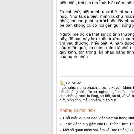
hiểu biết, trái tim tha thứ, biết cảm thôn
Ta chỉ nhớ, biết mình như thế thì bao
núp. Như ta đã biết, mình là chủ nhâ
nhất, tại sao phải tự trói buộc lấy nh
bè bạn không có cơ hội gần gũi, sống 
Người mẹ đó đã thật sự có tình thươn
nấy, để sau này lớn khôn trưởng thành
tim yêu thương, hiểu biết. Ai nắm đượ
sâu nhân quả, tin chính mình là chủ n
quý kính, tôn trọng lẫn nhau bằng tìn
của hạnh phúc.
TỪ KHÓA:
ngỗ nghịch
,
phá phách
,
thường xuyên
,
khiển 
sức
,
hoảng hốt
,
nức nở
,
nghẹn ngào
,
hốt hoả
che chở
,
tại sao
,
lo lắng
,
sợ hãi
,
an ủi
,
vỗ về
,
t
giờ
,
bình tĩnh
,
mầu nhiệm
,
giáo dục
Những tin mới hơn
Chữ hiếu qua ca dao Việt Nam và trong kin
17 lời đáng suy gẫm của HT.Thích Chơn Th
Một số quan niệm sai lầm về Đạo Phật
(17/