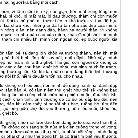
m hại người kia bằng mọi cách.
 hơn, vì tâm niệm ích kỷ, oán giận, hờn mát trong lòng, nên
ại, bị khổ, bị mất mát, bị đau thương, thậm chí còn muốn
 Khi ta thù ghét ai, trước tiên ta khổ trước, vì thái độ bực
ời kia chưa khổ, nhưng ta đã tự tàn phá sắc đẹp của mình,
ơn nóng giận, nên đánh đập, hành hạ người thân, vì không
 người kia như bản sao của mình, khác đi một chút thì mình
, thậm chí nhiều khi mình còn ngoan cố, ép buộc người kia
còn tấm bé, ta đang lớn khôn và trưởng thành, nên khi mất
 phải biết bình tĩnh để suy xét, nhận định. Nhờ vậy, mình
hẹp hòi mà sinh ra thù ghét. Thế giới con người do không có
ng oán giận, thù hằn, ghét bỏ nhau mà sinh ra chiến tranh,
hông thương tiếc. Có khi ta nhân danh đấng thần linh thượng
bao nỗi khổ, niềm đau,làm tổn hại cho nhau.
i do không có hiểu biết, nên mình dễ dàng hành hạ, đánh đập
ơn sân hận. Ai có tâm niệm thù ghét như thế sẽ không bao
ng lòng lúc nào cũng chất chứa bao phiền muộn, đau khổ. Khi
 cách chân tình, tình thương đó có sự bù đắp lâu dài, nên
ng, đến khi cảm thấy bị người phụ bạc, ruồng bỏ, tìm đến
lạc lõng giữa chợ đời yêu thương, nên tiếc nuối, khóc lóc,
, ghét bỏ.
thì giống như một lưỡi dao bén đang từ từ cứa vào thân thể,
g. Ta không còn sáng suốt nữa mà điên cuồng trong vô vọng.
 hóa được cảm xúc thù ghét, ta phải biết rằng, mình đang
i gì phải chịu như thế trong khi ta có trái tim biết yêu thương,