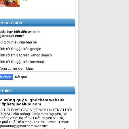
M DÒ Ý KIẾN
đâu bạn biết đến website
giaoaluoi.com?
ự giới thiệu của bạn bè
ình cờ tìm gặp trên google
ình cờ tìm gặp trên Yahoo search
ình cờ tìm gặp trên facebook
ông cụ tìm kiếm khác
Kết quả
I THIỆU
o mừng quý vị ghé thăm website
p://phatgiaoaluoi.com
O HỘI PHẬT GIÁO VIỆT NAM HUYỆN A LƯỚI
TRỊ SỰ Văn phòng: Chùa Sơn Nguyên, 32
phóng A So, thị trấn A Lưới, huyện A Lưới,
h phố Huế Điện thoại: 090 501 2992 - Email:
giaoaluoi@gmail.com Website: