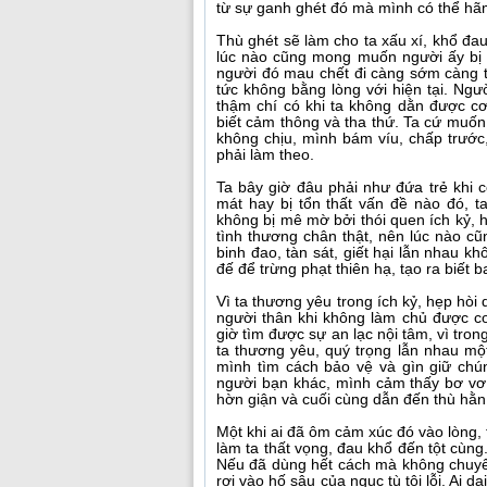
từ sự ganh ghét đó mà mình có thể hã
Thù ghét sẽ làm cho ta xấu xí, khổ đau
lúc nào cũng mong muốn người ấy bị h
người đó mau chết đi càng sớm càng tốt.
tức không bằng lòng với hiện tại. Ngư
thậm chí có khi ta không dằn được c
biết cảm thông và tha thứ. Ta cứ muốn
không chịu, mình bám víu, chấp trước
phải làm theo.
Ta bây giờ đâu phải như đứa trẻ khi 
mát hay bị tổn thất vấn đề nào đó, ta
không bị mê mờ bởi thói quen ích kỷ, 
tình thương chân thật, nên lúc nào cũ
binh đao, tàn sát, giết hại lẫn nhau k
đế để trừng phạt thiên hạ, tạo ra biết 
Vì ta thương yêu trong ích kỷ, hẹp hò
người thân khi không làm chủ được c
giờ tìm được sự an lạc nội tâm, vì tro
ta thương yêu, quý trọng lẫn nhau một
mình tìm cách bảo vệ và gìn giữ chú
người bạn khác, mình cảm thấy bơ vơ, 
hờn giận và cuối cùng dẫn đến thù hằn
Một khi ai đã ôm cảm xúc đó vào lòng, 
làm ta thất vọng, đau khổ đến tột cùn
Nếu đã dùng hết cách mà không chuyển
rơi vào hố sâu của ngục tù tội lỗi. Ai dạ