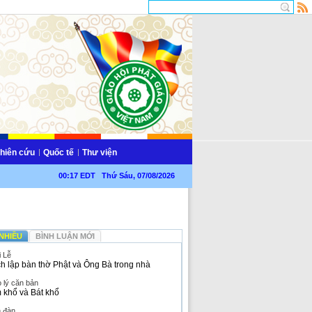
hiên cứu
Quốc tế
Thư viện
00:17 EDT Thứ Sáu, 07/08/2026
NHIỀU
BÌNH LUẬN MỚI
i Lễ
h lập bàn thờ Phật và Ông Bà trong nhà
 lý căn bản
 khổ và Bát khổ
n đàn