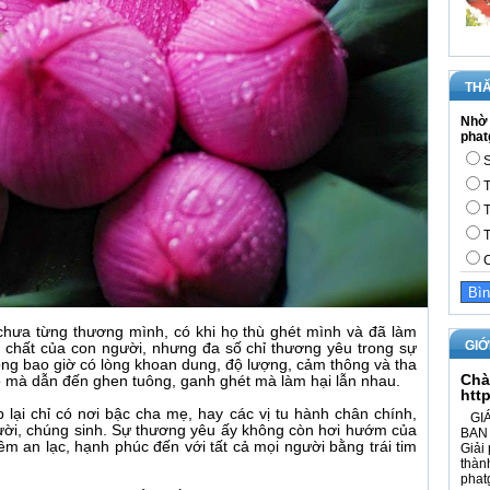
THĂ
Nhờ 
phat
S
T
T
T
C
chưa từng thương mình, có khi họ thù ghét mình và đã làm
GIỚ
 chất của con người, nhưng đa số chỉ thương yêu trong sự
hông bao giờ có lòng khoan dung, độ lượng, cảm thông và tha
Chà
ó mà dẫn đến ghen tuông, ganh ghét mà làm hại lẫn nhau.
htt
ại chỉ có nơi bậc cha mẹ, hay các vị tu hành chân chính,
GIÁ
gười, chúng sinh. Sự thương yêu ấy không còn hơi hướm của
BAN 
iềm an lạc, hạnh phúc đến với tất cả mọi người bằng trái tim
Giải 
thàn
phat