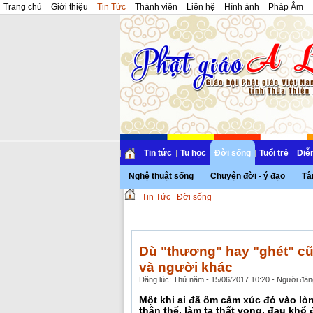
Trang chủ
Giới thiệu
Tin Tức
Thành viên
Liên hệ
Hình ảnh
Pháp Âm
Tin tức
Tu học
Đời sống
Tuổi trẻ
Diễ
Nghệ thuật sống
Chuyện đời - ý đạo
Tâ
Tin Tức
Đời sống
Dù "thương" hay "ghét" cũ
và người khác
Đăng lúc: Thứ năm - 15/06/2017 10:20 - Người đăng
Một khi ai đã ôm cảm xúc đó vào lò
thân thể, làm ta thất vọng, đau khổ