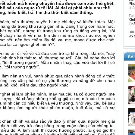
hết cách mà không chuyển hóa được cảm xúc thù ghét,
Phó
hố sâu của ngục tù tội lỗi. Ai dại gì phải chịu như thế
chá
ng, hiểu biết, trái tim tha thứ, biết cảm thông.
Tu 
Kin
hách, nên thường xuyên bị mẹ chỉ dạy và khiển trách. Một
Ch
n hang đá trong khu rừng gần nhà. Đang trong cơn hậm hực,
ghét người”, nhưng từ trong khu rừng có tiếng vọng lại, “tôi
Đời
ốt chạy nhanh về nhà, tìm đến mẹ mà khóc nức nở, nghẹn
95 
sợ sệt, nên ôm chầm lấy đôi vai mẹ, mong được che chở.
 sâu lại có người ghét mình?”.
i mẹ an ủi, vỗ về và đưa con trở lại khu rừng. Bà nói, “này
BÀI
nh tĩnh hét thật to, tôi thương người”. Cậu bé nghe theo lời
, “tôi thương người”. Mầu nhiệm thay, cậu vừa dứt lời thì có
h, “tôi thương người”.
ng làm nên an vui, hạnh phúc qua cách hành động có ý thức
sống này cần phải có sự yêu thương và nâng đỡ cho nhau
o ra nỗi khổ, niềm đau cho người khác.
y ghét ai làm phiền mình, may mà cậu ta có được người mẹ
độ lượng. Bà chẳng những không giận con, mà còn tìm cách
 mình cần có hiểu biết và yêu thương. Nhờ vậy, cậu bé sau
để không làm người khác phiền muộn, khổ đau, mà có sự
t chân chính và sâu sắc về đạo lý nhân quả, người mẹ giải
à định luật vay trả công bằng trong cuộc sống của chúng ta.
điều đó. Ai làm lành thì được hưởng phước, ai gieo gió thì
ân quả rất công bằng và không biết thiên vị một ai. Khi ta đã