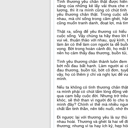
Tình thương yêu chân thật được hiến t
xăng của những kẻ lấy vải thưa che 
lượng, thì ít ra mình cũng có chút tì
yêu thương chân thật. Trong cuộc số
nhau, mà chỉ sống trong căm ghét, hận 
cũng muốn tranh danh, đoạt lợi, mà tìm
Thật ra, sống để yêu thương có hiểu 
cuộc sống. Vậy chúng ta hãy theo lời
vui vẻ, thuận thảo với nhau, quý kính, 
làm ăn có thể làm con người ta dễ buồn
vọng. Bởi trong hoàn cảnh đó, họ mất h
nên họ cảm thấy đau thương, buồn tủi, 
Tình yêu thương chân thành luôn đem 
bớt nỗi đau bất hạnh. Làm người ai 
đau thương, buồn tủi, bớt cô đơn, tuy
vậy, họ có thêm ý chí và nghị lực để 
mình.
Nếu ta không có tình thương chân thật
ra mình phải có chút tấm lòng động viê
qua cạm bẫy cuộc đời. Nhưng trớ trêu 
khóc, sẽ thở than vì người đó lo cho 
mình đây? Chính vì thế mà nhiều người
chất lẫn tinh thần, nên tiếc nuối, nhớ 
Đi ngược lại với thương yêu là sự th
nhau hoài. Thương và ghét là hai vế đ
thương; nhưng vì ta hay ích kỷ, hẹp hò