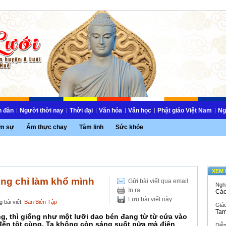
n đàn
Người thời nay
Thời đại
Văn hóa
Văn học
Phật giáo Việt Nam
Ng
m sự
Ẩm thực chay
Tâm linh
Sức khỏe
XEM 
ng chỉ làm khổ mình
Gửi bài viết qua email
Ngh
In ra
Các
Lưu bài viết này
 bài viết:
Ban Biên Tập
Giáo
Tam
ng, thì giống như một lưỡi dao bén đang từ từ cứa vào
 đến tột cùng. Ta không còn sáng suốt nữa mà điên
Diễ