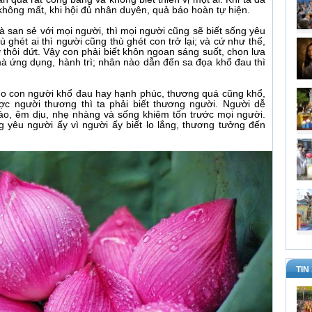
 không mất, khi hội đủ nhân duyên, quả báo hoàn tự hiện.
à san sẻ với mọi người, thì mọi người cũng sẽ biết sống yêu
ù ghét ai thì người cũng thù ghét con trở lại; và cứ như thế,
 thôi dứt. Vậy con phải biết khôn ngoan sáng suốt, chọn lựa
à ứng dụng, hành trì; nhân nào dẫn đến sa đọa khổ đau thì
cho con người khổ đau hay hạnh phúc, thương quá cũng khổ,
c người thương thì ta phải biết thương người. Người dễ
ào, êm dịu, nhẹ nhàng và sống khiêm tốn trước mọi người.
g yêu người ấy vì người ấy biết lo lắng, thương tưởng đến
TIN