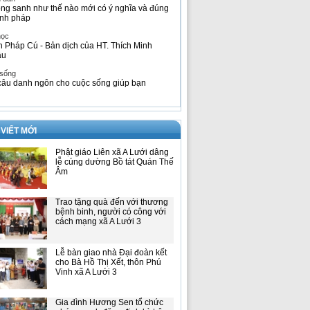
ng sanh như thế nào mới có ý nghĩa và đúng
nh pháp
học
h Pháp Cú - Bản dịch của HT. Thích Minh
âu
 sống
câu danh ngôn cho cuộc sống giúp bạn
 VIẾT MỚI
Phật giáo Liên xã A Lưới dâng
lễ cúng dường Bồ tát Quán Thế
Âm
Trao tặng quà đến với thương
bệnh binh, người có công với
cách mạng xã A Lưới 3
Lễ bàn giao nhà Đại đoàn kết
cho Bà Hồ Thị Xết, thôn Phú
Vinh xã A Lưới 3
Gia đình Hương Sen tổ chức