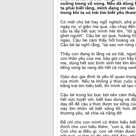
cuồng trong vô vọng. Nếu đã dùng 
ta phải biết rằng, mình đang rơi vào 
trong khi ta có trái tim biết yêu thươ
Có một chú bé hay ngỗ nghịch, phá p
ngày nọ, vì giận mẹ quá, cậu chạy đế
cậu ta lấy hết sức mình hét lớn, “tôi 
ghét người”. Cậu bé sợ quá, hoảng h
ngào. Cậu bé cảm thấy hốt hoảng và 
Cậu bé lại nghĩ rằng, “tại sao nơi rừng
Thấy con đang lo lắng và sợ hãi, ngườ
con thân yêu của mẹ, bây giờ con hãy bì
mẹ, dùng hết sức bình sinh hét lớn lên
tiếng vọng lại vang dội hết cả rừng xan
Giáo dục gia đình là yếu tố quan trọ
của mình. Nếu ta không ý thức cuộc 
bằng trái tim hiểu biết, thì mình sẽ tạ
Cậu bé trong lúc bực bội nên cảm thấ
hết sức tuyệt vời, biết bao dung và 
dạy dỗ để cậu ý thức được sự sống của
này lớn khôn sẽ biết sống tốt hơn 
thương yêu, sẻ chia và nâng đỡ.
Để chỉ cho con mình có thêm hiểu biế
thích cho con hiểu thêm, “con à, đó l
Con cho ai điều gì, con sẽ nhận được 
gặt quả, ai làm ác thì chịu khổ đau, nh