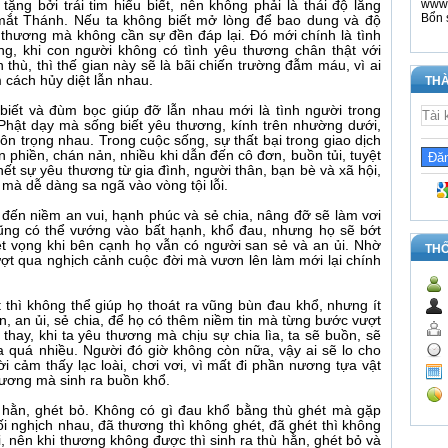
www.
ặng bởi trái tim hiểu biết, nên không phải là thái độ lăng
Bổn 
mắt Thánh. Nếu ta không biết mở lòng để bao dung và độ
nh thương mà không cần sự đền đáp lại. Đó mới chính là tình
ng, khi con người không có tình yêu thương chân thật với
thù, thì thế gian này sẽ là bãi chiến trường đẫm máu, vì ai
 cách hủy diệt lẫn nhau.
THÀ
biết và đùm bọc giúp đỡ lẫn nhau mới là tình người trong
 Phật dạy mà sống biết yêu thương, kính trên nhường dưới,
tôn trọng nhau. Trong cuộc sống, sự thất bại trong giao dịch
 phiền, chán nản, nhiều khi dẫn đến cô đơn, buồn tủi, tuyệt
ết sự yêu thương từ gia đình, người thân, bạn bè và xã hội,
mà dễ dàng sa ngã vào vòng tội lỗi.
đến niềm an vui, hạnh phúc và sẻ chia, nâng đỡ sẽ làm vơi
cũng có thể vướng vào bất hạnh, khổ đau, nhưng họ sẽ bớt
ệt vọng khi bên cạnh họ vẫn có người san sẻ và an ủi. Nhờ
TH
vượt qua nghịch cảnh cuộc đời mà vươn lên làm mới lại chính
 thì không thể giúp họ thoát ra vũng bùn đau khổ, nhưng ít
n, an ủi, sẻ chia, để họ có thêm niềm tin mà từng bước vượt
thay, khi ta yêu thương mà chịu sự chia lìa, ta sẽ buồn, sẽ
ta quá nhiều. Người đó giờ không còn nữa, vậy ai sẽ lo cho
 cảm thấy lạc loài, chơi vơi, vì mất đi phần nương tựa vật
thương mà sinh ra buồn khổ.
ù hằn, ghét bỏ. Không có gì đau khổ bằng thù ghét mà gặp
ối nghịch nhau, đã thương thì không ghét, đã ghét thì không
i, nên khi thương không được thì sinh ra thù hằn, ghét bỏ và