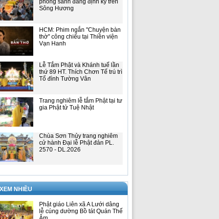
phóng sanh đăng định kỳ trên
Sông Hương
HCM: Phim ngắn "Chuyện bàn
thờ" công chiếu tại Thiền viện
Vạn Hanh
Lễ Tắm Phật và Khánh tuế lần
thứ 89 HT. Thích Chơn Tế trú trì
Tổ đình Tường Vân
Trang nghiêm lễ tắm Phật tại tư
gia Phật tử Tuệ Nhật
Chùa Sơn Thủy trang nghiêm
cử hành Đại lễ Phật đản PL.
2570 - DL.2026
 XEM NHIỀU
Phật giáo Liên xã A Lưới dâng
lễ cúng dường Bồ tát Quán Thế
Âm