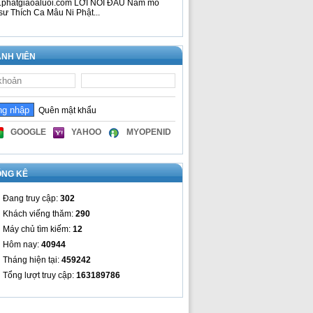
phatgiaoaluoi.com LỜI NÓI ĐẦU Nam mô
sư Thích Ca Mâu Ni Phật...
NH VIÊN
Quên mật khẩu
GOOGLE
YAHOO
MYOPENID
ỐNG KÊ
Đang truy cập:
302
Khách viếng thăm:
290
Máy chủ tìm kiếm:
12
Hôm nay:
40944
Tháng hiện tại:
459242
Tổng lượt truy cập:
163189786