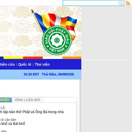
hiên cứu
Quốc tế
Thư viện
15:30 EDT Thứ Năm, 06/08/2026
NHIỀU
BÌNH LUẬN MỚI
i Lễ
h lập bàn thờ Phật và Ông Bà trong nhà
 lý căn bản
 khổ và Bát khổ
n đàn