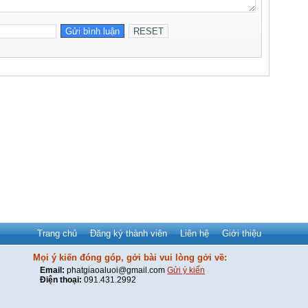
Trang chủ
Đăng ký thành viên
Liên hệ
Giới thiệu
Mọi ý kiến đóng góp, gởi bài vui lòng gởi về:
Email:
phatgiaoaluoi@gmail.com
Gửi ý kiến
Điện thoại:
091.431.2992