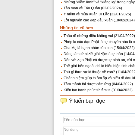
Những “điềm lành” và “kiêng kỵ” trong ngày
Tản mạn về Táo Quân
(02/02/2024)
Ý niệm về mùa Xuân Di Lặc
(22/01/2025)
Lời nguyện cao đẹp đầu xuân
(18/02/2024)
Những tin cũ hơn
Thấu rõ những điều không vui
(21/04/2022)
Phép lạ của đạo Phật là sự chuyển hóa từ x
Cha Mẹ là hạnh phúc của con
(15/04/2022)
Dùng tâm từ bi để giải độc tố tự thân
(14/04
Ðến với đạo Phật có được sự bình an, cởi m
Thế giới bên ngoài chỉ là biểu hiện tính chấ
Thứ gì thực sự là thuộc về con?
(11/04/202
Chánh niệm giúp ta ôm ấp và hiểu rõ đau k
Tâm thành thì được cảm ứng
(04/04/2022)
Kiến tạo hạnh phúc từ tâm ta
(01/04/2022)
Ý kiến bạn đọc