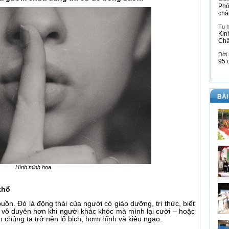
Phó
chá
Tu 
Kin
Ch
Đời
95 
BÀI
Hình minh họa.
khổ
buồn. Đó là động thái của người có giáo dưỡng, tri thức, biết
ì vô duyên hơn khi người khác khóc mà mình lại cười – hoặc
n chúng ta trở nên lố bịch, hợm hĩnh và kiêu ngạo.