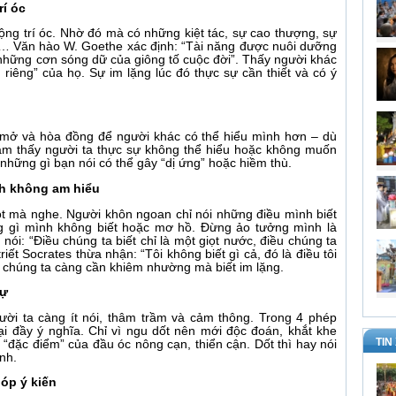
rí óc
ộng trí óc. Nhờ đó mà có những kiệt tác, sự cao thượng, sự
m,… Văn hào W. Goethe xác định: “Tài năng được nuôi dưỡng
i những cơn sóng dữ của giông tố cuộc đời”. Thấy người khác
iêng” của họ. Sự im lặng lúc đó thực sự cần thiết và có ý
i mở và hòa đồng để người khác có thể hiểu mình hơn – dù
ảm thấy người ta thực sự không thể hiểu hoặc không muốn
, những gì bạn nói có thể gây “dị ứng” hoặc hiềm thù.
nh không am hiểu
 cột mà nghe. Người khôn ngoan chỉ nói những điều mình biết
ng gì mình không biết hoặc mơ hồ. Đừng ảo tưởng mình là
nói: “Điều chúng ta biết chỉ là một giọt nước, điều chúng ta
riết Socrates thừa nhận: “Tôi không biết gì cả, đó là điều tôi
g, chúng ta càng cần khiêm nhường mà biết im lặng.
sự
ười ta càng ít nói, thâm trầm và cảm thông. Trong 4 phép
ại đầy ý nghĩa. Chỉ vì ngu dốt nên mới độc đoán, khắt khe
TIN
 “đặc điểm” của đầu óc nông cạn, thiển cận. Dốt thì hay nói
nh.
óp ý kiến