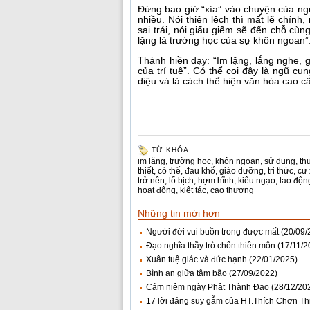
Đừng bao giờ “xía” vào chuyện của ngư
nhiều. Nói thiên lệch thì mất lẽ chính
sai trái, nói giấu giếm sẽ đến chỗ cùn
lặng là trường học của sự khôn ngoan”.
Thánh hiền dạy: “Im lặng, lắng nghe,
của trí tuệ”. Có thể coi đây là ngũ cu
diệu và là cách thể hiện văn hóa cao cấ
TỪ KHÓA:
im lặng
,
trường học
,
khôn ngoan
,
sử dụng
,
th
thiết
,
có thể
,
đau khổ
,
giáo dưỡng
,
tri thức
,
cư
trở nên
,
lố bịch
,
hợm hĩnh
,
kiêu ngạo
,
lao độn
hoạt động
,
kiệt tác
,
cao thượng
Những tin mới hơn
Người đời vui buồn trong được mất
(20/09/
Đạo nghĩa thầy trò chốn thiền môn
(17/11/2
Xuân tuệ giác và đức hạnh
(22/01/2025)
Bình an giữa tâm bão
(27/09/2022)
Cảm niệm ngày Phật Thành Đạo
(28/12/20
17 lời đáng suy gẫm của HT.Thích Chơn Th