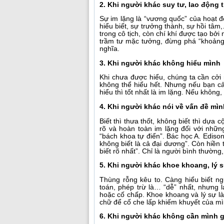
2. Khi người khác suy tư, lao động t
Sự im lặng là “vương quốc” của hoạt đ
hiểu biết, sự trưởng thành, sự hồi tâ
trong cô tịch, còn chí khí được tạo bở
trầm tư mặc tưởng, đừng phá “khoảng r
nghĩa.
3. Khi người khác không hiểu mình
Khi chưa được hiểu, chúng ta cần cở
không thể hiểu hết. Nhưng nếu bạn c
hiểu thì tốt nhất là im lặng. Nếu không
4. Khi người khác nói về vấn đề mì
Biết thì thưa thốt, không biết thì dựa
rõ và hoàn toàn im lặng đối với nhữ
“bách khoa tự điển”. Bác học A. Edison 
không biết là cả đại dương”. Còn hiền t
biết rõ nhất”. Chỉ là người bình thườn
5. Khi người khác khoe khoang, lý 
Thùng rỗng kêu to. Càng hiểu biết ng
toán, phép trừ là… “dễ” nhất, nhưng l
hoặc cố chấp. Khoe khoang và lý sự là
chữ để cố che lấp khiếm khuyết của mì
6. Khi người khác không cần mình g