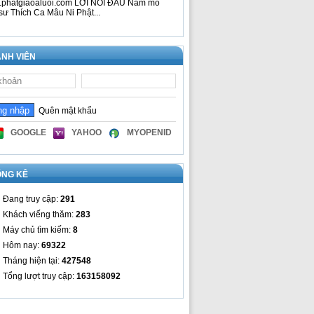
phatgiaoaluoi.com LỜI NÓI ĐẦU Nam mô
sư Thích Ca Mâu Ni Phật...
NH VIÊN
Quên mật khẩu
GOOGLE
YAHOO
MYOPENID
ỐNG KÊ
Đang truy cập:
291
Khách viếng thăm:
283
Máy chủ tìm kiếm:
8
Hôm nay:
69322
Tháng hiện tại:
427548
Tổng lượt truy cập:
163158092