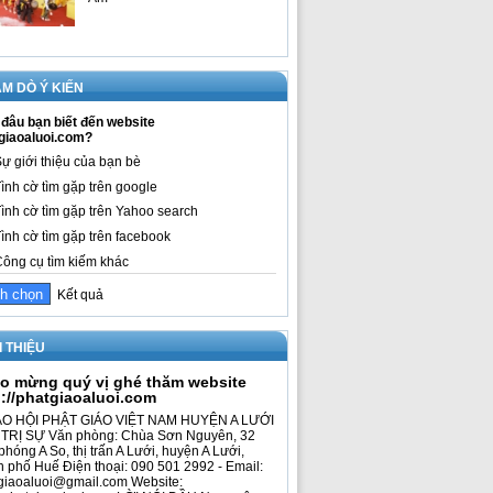
M DÒ Ý KIẾN
đâu bạn biết đến website
giaoaluoi.com?
ự giới thiệu của bạn bè
ình cờ tìm gặp trên google
ình cờ tìm gặp trên Yahoo search
ình cờ tìm gặp trên facebook
ông cụ tìm kiếm khác
Kết quả
I THIỆU
o mừng quý vị ghé thăm website
p://phatgiaoaluoi.com
O HỘI PHẬT GIÁO VIỆT NAM HUYỆN A LƯỚI
TRỊ SỰ Văn phòng: Chùa Sơn Nguyên, 32
phóng A So, thị trấn A Lưới, huyện A Lưới,
h phố Huế Điện thoại: 090 501 2992 - Email:
giaoaluoi@gmail.com Website: