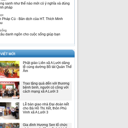
ng sanh như thế nào mới có ý nghĩa và đúng
nh pháp
học
h Pháp Cú - Bản dịch của HT. Thích Minh
âu
 sống
câu danh ngôn cho cuộc sống giúp bạn
 VIẾT MỚI
Phật giáo Liên xã A Lưới dâng
lễ cúng dường Bồ tát Quán Thế
Âm
Trao tặng quà đến với thương
bệnh binh, người có công với
cách mạng xã A Lưới 3
Lễ bàn giao nhà Đại đoàn kết
cho Bà Hồ Thị Xết, thôn Phú
Vinh xã A Lưới 3
Gia đình Hương Sen tổ chức