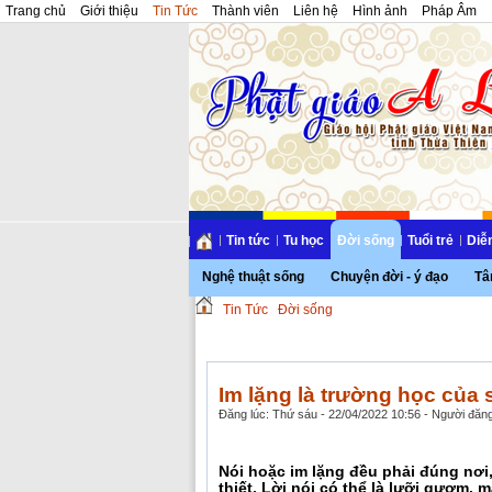
Trang chủ
Giới thiệu
Tin Tức
Thành viên
Liên hệ
Hình ảnh
Pháp Âm
Tin tức
Tu học
Đời sống
Tuổi trẻ
Diễ
Nghệ thuật sống
Chuyện đời - ý đạo
Tâ
Tin Tức
Đời sống
Im lặng là trường học của 
Đăng lúc: Thứ sáu - 22/04/2022 10:56 - Người đăng
Nói hoặc im lặng đều phải đúng nơi
thiết. Lời nói có thể là lưỡi gươm