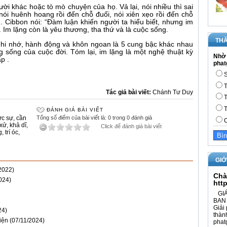
ời khác hoặc tò mò chuyện của họ. Vả lại, nói nhiều thì sai
, nói huênh hoang rồi đến chỗ đuối, nói xiên xẹo rồi đến chỗ
g. Cibbon nói: “Đàm luận khiến người ta hiểu biết, nhưng im
 Im lặng còn là yêu thương, tha thứ và là cuộc sống.
THĂ
 ghi nhớ, hành động và khôn ngoan là 5 cung bậc khác nhau
ng sống của cuộc đời. Tóm lại, im lặng là một nghệ thuật kỳ
Nhờ 
p .
phat
S
T
Tác giả bài viết:
Chánh Tư Duy
T
T
ĐÁNH GIÁ BÀI VIẾT
ực sự
,
cần
Tổng số điểm của bài viết là: 0 trong 0 đánh giá
C
 xử
,
khả dĩ
,
Click để đánh giá bài viết
g
,
trí óc
,
GIỚ
2022)
Chà
024)
htt
GIÁ
BAN 
Giải 
24)
thàn
iện
(07/11/2024)
phat