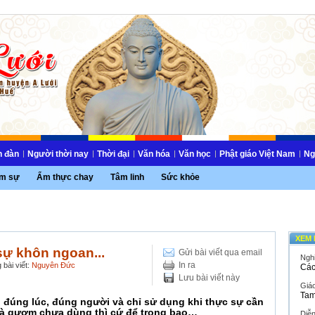
n đàn
Người thời nay
Thời đại
Văn hóa
Văn học
Phật giáo Việt Nam
Ng
m sự
Ẩm thực chay
Tâm linh
Sức khỏe
XEM 
sự khôn ngoan...
Gửi bài viết qua email
Ngh
In ra
 bài viết:
Nguyên Đức
Các
Lưu bài viết này
Giáo
Tam
, đúng lúc, đúng người và chỉ sử dụng khi thực sự cần
, mà gươm chưa dùng thì cứ để trong bao…
Diễ