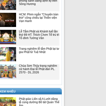
phóng sanh đăng định kỳ trên
Sông Hương
HCM: Phim ngắn "Chuyện bàn
thờ" công chiếu tại Thiền viện
Vạn Hanh
Lễ Tắm Phật và Khánh tuế lần
thứ 89 HT. Thích Chơn Tế trú trì
Tổ đình Tường Vân
Trang nghiêm lễ tắm Phật tại tư
gia Phật tử Tuệ Nhật
Chùa Sơn Thủy trang nghiêm
cử hành Đại lễ Phật đản PL.
2570 - DL.2026
 XEM NHIỀU
Phật giáo Liên xã A Lưới dâng
lễ cúng dường Bồ tát Quán Thế
Âm