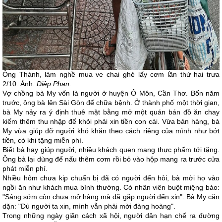
Ông Thành, làm nghề mua ve chai ghé lấy cơm lần thứ hai trưa
2/10: Ảnh:
Diệp Phan
.
Vợ chồng bà My vốn là người ở huyện Ô Môn, Cần Thơ. Bốn năm
trước, ông bà lên Sài Gòn để chữa bệnh. Ở thành phố một thời gian,
bà My nảy ra ý định thuê mặt bằng mở một quán bán đồ ăn chay
kiếm thêm thu nhập để khỏi phải xin tiền con cái. Vừa bán hàng, bà
My vừa giúp đỡ người khó khăn theo cách riêng của mình như bớt
tiền, có khi tặng miễn phí.
Biết bà hay giúp người, nhiều khách quen mang thực phẩm tới tặng.
Ông bà lại dùng để nấu thêm cơm rồi bỏ vào hộp mang ra trước cửa
phát miễn phí.
Nhiều hôm chưa kịp chuẩn bị đã có người đến hỏi, bà mời họ vào
ngồi ăn như khách mua bình thường. Có nhân viên buột miệng bảo:
"Sáng sớm còn chưa mở hàng mà đã gặp người đến xin". Bà My căn
dặn: "Dù người ta xin, mình vẫn phải mời đàng hoàng".
Trong những ngày giãn cách xã hội, người dân hạn chế ra đường