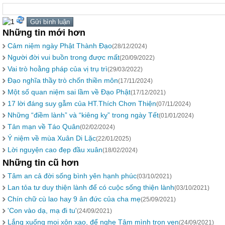
Những tin mới hơn
Cảm niệm ngày Phật Thành Đạo
(28/12/2024)
Người đời vui buồn trong được mất
(20/09/2022)
Vai trò hoằng pháp của vị trụ trì
(29/03/2022)
Đạo nghĩa thầy trò chốn thiền môn
(17/11/2024)
Một số quan niệm sai lầm về Đạo Phật
(17/12/2021)
17 lời đáng suy gẫm của HT.Thích Chơn Thiện
(07/11/2024)
Những “điềm lành” và “kiêng kỵ” trong ngày Tết
(01/01/2024)
Tản mạn về Táo Quân
(02/02/2024)
Ý niệm về mùa Xuân Di Lặc
(22/01/2025)
Lời nguyện cao đẹp đầu xuân
(18/02/2024)
Những tin cũ hơn
Tâm an cả đời sống bình yên hạnh phúc
(03/10/2021)
Lan tỏa tư duy thiện lành để có cuộc sống thiện lành
(03/10/2021)
Chín chữ cù lao hay 9 ân đức của cha mẹ
(25/09/2021)
'Con vào dạ, mạ đi tu'
(24/09/2021)
Lắng xuống mọi xôn xao, để nghe Tâm mình trọn vẹn
(24/09/2021)