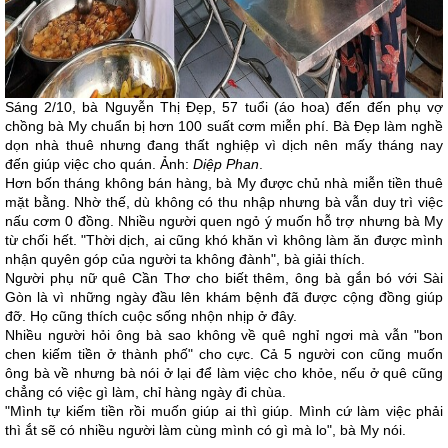
Sáng 2/10, bà Nguyễn Thị Đẹp, 57 tuổi (áo hoa) đến đến phụ vợ
chồng bà My chuẩn bị hơn 100 suất cơm miễn phí. Bà Đẹp làm nghề
dọn nhà thuê nhưng đang thất nghiệp vì dịch nên mấy tháng nay
đến giúp việc cho quán. Ảnh:
Diệp Phan
.
Hơn bốn tháng không bán hàng, bà My được chủ nhà miễn tiền thuê
mặt bằng. Nhờ thế, dù không có thu nhập nhưng bà vẫn duy trì việc
nấu cơm 0 đồng. Nhiều người quen ngỏ ý muốn hỗ trợ nhưng bà My
từ chối hết. "Thời dịch, ai cũng khó khăn vì không làm ăn được mình
nhận quyên góp của người ta không đành", bà giải thích.
Người phụ nữ quê Cần Thơ cho biết thêm, ông bà gắn bó với Sài
Gòn là vì những ngày đầu lên khám bệnh đã được cộng đồng giúp
đỡ. Họ cũng thích cuộc sống nhộn nhịp ở đây.
Nhiều người hỏi ông bà sao không về quê nghỉ ngơi mà vẫn "bon
chen kiếm tiền ở thành phố" cho cực. Cả 5 người con cũng muốn
ông bà về nhưng bà nói ở lại để làm việc cho khỏe, nếu ở quê cũng
chẳng có việc gì làm, chỉ hàng ngày đi chùa.
"Mình tự kiếm tiền rồi muốn giúp ai thì giúp. Mình cứ làm việc phải
thì ắt sẽ có nhiều người làm cùng mình có gì mà lo", bà My nói.