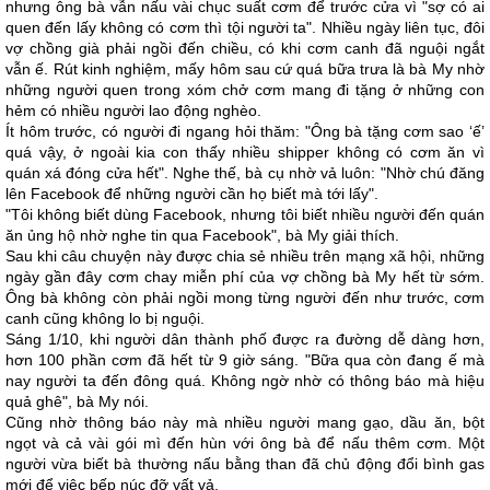
nhưng ông bà vẫn nấu vài chục suất cơm để trước cửa vì "sợ có ai
quen đến lấy không có cơm thì tội người ta". Nhiều ngày liên tục, đôi
vợ chồng già phải ngồi đến chiều, có khi cơm canh đã nguội ngắt
vẫn ế. Rút kinh nghiệm, mấy hôm sau cứ quá bữa trưa là bà My nhờ
những người quen trong xóm chở cơm mang đi tặng ở những con
hẻm có nhiều người lao động nghèo.
Ít hôm trước, có người đi ngang hỏi thăm: "Ông bà tặng cơm sao ‘ế’
quá vậy, ở ngoài kia con thấy nhiều shipper không có cơm ăn vì
quán xá đóng cửa hết". Nghe thế, bà cụ nhờ vả luôn: "Nhờ chú đăng
lên Facebook để những người cần họ biết mà tới lấy".
"Tôi không biết dùng Facebook, nhưng tôi biết nhiều người đến quán
ăn ủng hộ nhờ nghe tin qua Facebook", bà My giải thích.
Sau khi câu chuyện này được chia sẻ nhiều trên mạng xã hội, những
ngày gần đây cơm chay miễn phí của vợ chồng bà My hết từ sớm.
Ông bà không còn phải ngồi mong từng người đến như trước, cơm
canh cũng không lo bị nguội.
Sáng 1/10, khi người dân thành phố được ra đường dễ dàng hơn,
hơn 100 phần cơm đã hết từ 9 giờ sáng. "Bữa qua còn đang ế mà
nay người ta đến đông quá. Không ngờ nhờ có thông báo mà hiệu
quả ghê", bà My nói.
Cũng nhờ thông báo này mà nhiều người mang gạo, dầu ăn, bột
ngọt và cả vài gói mì đến hùn với ông bà để nấu thêm cơm. Một
người vừa biết bà thường nấu bằng than đã chủ động đổi bình gas
mới để việc bếp núc đỡ vất vả.