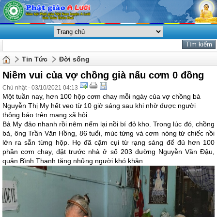
Tin Tức
Đời sống
Niềm vui của vợ chồng già nấu cơm 0 đồng
Chủ nhật - 03/10/2021 04:13
Một tuần nay, hơn 100 hộp cơm chay mỗi ngày của vợ chồng bà
Nguyễn Thị My hết veo từ 10 giờ sáng sau khi nhờ được người
thông báo trên mạng xã hội.
Bà My đảo nhanh rồi nêm nếm lại nồi bí đỏ kho. Trong lúc đó, chồng
bà, ông Trần Văn Hồng, 86 tuổi, múc từng vá cơm nóng từ chiếc nồi
lớn ra sẵn từng hộp. Họ đã cặm cụi từ rạng sáng để đủ hơn 100
phần cơm chay, đặt trước nhà ở số 203 đường Nguyễn Văn Đậu,
quận Bình Thạnh tặng những người khó khăn.