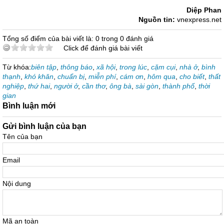
Diệp Phan
Nguồn tin:
vnexpress.net
Tổng số điểm của bài viết là: 0 trong 0 đánh giá
Click để đánh giá bài viết
Từ khóa:
biên tập
,
thông báo
,
xã hội
,
trong lúc
,
cặm cụi
,
nhà ở
,
bình
thạnh
,
khó khăn
,
chuẩn bị
,
miễn phí
,
cám ơn
,
hôm qua
,
cho biết
,
thất
nghiệp
,
thứ hai
,
người ở
,
cần thơ
,
ông bà
,
sài gòn
,
thành phố
,
thời
gian
Bình luận mới
Gửi bình luận của bạn
Tên của bạn
Email
Nội dung
Mã an toàn