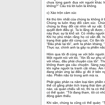
chưa từng ganh đua với người khác 
không?” Câu trả lời luôn là không.
c) Xáo trộn cảm xúc
Kẻ thù lớn nhất của chúng ta không ở 
Chúng ta luôn thay đổi cảm xúc. Chún
chúng ta thay đổi cái nhìn về sự vật.
quyết định điều gì. Ta lo lắng về được,
này thực sự là khổ sở. Có nhiều người 
Khi họ phủ nhận rằng họ có vấn đề, h
trạng thái giận dữ cùng cực. Có lần tô
“Đâu phải tại tôi”, anh ta phản kháng, 
Thực sự, chính anh ta gây ra phiền nã
Hôm qua tôi đi cùng xe với bốn người.
Một người nói với tôi, “Xin lỗi sư phụ vì
với nhau, đâu phải chuyện của tôi”. Th
không tham gia câu chuyện. Sáng nay, 
khi nghe người ta tranh cãi nhau. Âm 
đang phản ứng lại điều gì đó ở bên n
não. Phiền não từ trong anh mà ra.
Phật giáo phân ra năm loại tâm phiền n
thể cố gắng phân tích trạng thái tâm 
nào, và quán chiếu về nó, thì ta có th
có thể quán: “Tôi đang tham, tôi có 
động giảm thiểu.
Khi sân, chúng ta cũng có thể quán: “