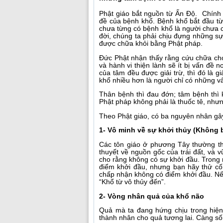
Phật giáo bắt nguồn từ Ấn Độ. Chính
đề của bệnh khổ. Bệnh khổ bắt đầu từ 
chưa từng có bệnh khổ là người chưa có
đời, chúng ta phải chịu đựng những s
được chữa khỏi bằng Phật pháp.
Đức Phật nhận thấy rằng cứu chữa ch
và hành vi thiện lành sẽ ít bị vấn đề
của tâm đều được giải trừ, thì đó là 
khổ nhiều hơn là người chỉ có những vấ
Thân bệnh thì đau đớn; tâm bệnh thì 
Phật pháp không phải là thuốc tê, nhưn
Theo Phật giáo, có ba nguyên nhân gây
1- Vô minh về sự khởi thủy (Không b
Các tôn giáo ở phương Tây thường th
thuyết về nguồn gốc của trái đất, và 
cho rằng không có sự khởi đầu. Trong 
điểm khởi đầu, nhưng bạn hãy thử cố
chấp nhận không có điểm khởi đầu. Nếu
“Khổ từ vô thủy đến”.
2- Vòng nhân quả của khổ não
Quả mà ta đang hứng chịu trong hiện 
thành nhân cho quả tương lai. Càng số