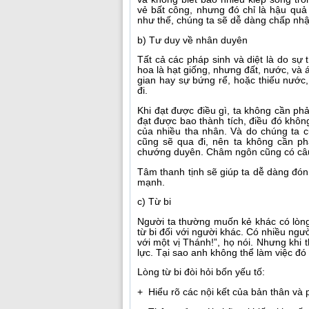
vẻ bất công, nhưng đó chỉ là hậu qu
như thế, chúng ta sẽ dễ dàng chấp nhậ
b) Tư duy về nhân duyên
Tất cả các pháp sinh và diệt là do sự
hoa là hạt giống, nhưng đất, nước, và 
gian hay sự bứng rể, hoặc thiếu nước,
đi.
Khi đạt được điều gì, ta không cần ph
đạt được bao thành tích, điều đó không
của nhiều tha nhân. Và do chúng ta 
cũng sẽ qua đi, nên ta không cần ph
chướng duyên. Châm ngôn cũng có câu,
Tâm thanh tịnh sẽ giúp ta dễ dàng đón
mạnh.
c) Từ bi
Người ta thường muốn kẻ khác có lòng 
từ bi đối với người khác. Có nhiều ngườ
với một vị Thánh!”, họ nói. Nhưng khi t
lực. Tại sao anh không thể làm việc đó
Lòng từ bi đòi hỏi bốn yếu tố:
+ Hiểu rõ các nội kết của bản thân và ph