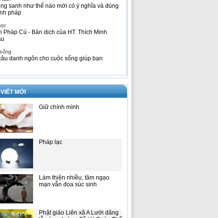
ng sanh như thế nào mới có ý nghĩa và đúng
nh pháp
học
h Pháp Cú - Bản dịch của HT. Thích Minh
âu
 sống
câu danh ngôn cho cuộc sống giúp bạn
 VIẾT MỚI
Giữ chính mình
Pháp lạc
Làm thiện nhiều, tâm ngạo
mạn vẫn đọa súc sinh
Phật giáo Liên xã A Lưới dâng