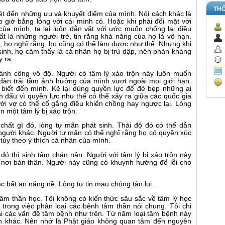
TH
ét đến những ưu và khuyết điểm của mình. Nói cách khác là
 giờ bằng lòng với cái mình có. Hoặc khi phải đối mặt với
ủa mình, ta lại luôn dằn vặt với ước muốn chống lại điều
ất là những người trẻ, tin rằng khả năng của họ là vô hạn.
, họ nghĩ rằng, họ cũng có thể làm được như thế. Nhưng khi
sinh, họ cảm thấy là cá nhân họ bị trù dập, nên phản kháng
y ra.
ành công vô độ. Người có tâm lý xáo trộn này luôn muốn
dàn trải tầm ảnh hưởng của mình vượt ngoài mọi giới hạn.
 biết đến mình. Kẻ lại dùng quyền lực để đè bẹp những ai
 đấu vì quyền lực như thế có thể xảy ra giữa các quốc gia
ời vợ có thể cố gắng điều khiển chồng hay ngược lại. Lòng
n một tâm lý bị xáo trộn.
chất gì đó, lòng tự mãn phát sinh. Thái độ đó có thể dẫn
người khác. Người tự mãn có thể nghĩ rằng họ có quyền xúc
ùy theo ý thích cá nhân của mình.
đó thì sinh tâm chán nản. Người với tâm lý bị xáo trộn này
 nơi bản thân. Người này cũng có khuynh hướng đổ lỗi cho
 bất an nặng nề. Lòng tự tin mau chóng tàn lụi.
tâm thần học. Tôi không có kiến thức sâu sắc về tâm lý học
trong việc phân loại các bệnh tâm thần nói chung. Tôi chỉ
ại các vấn đề tâm bệnh như trên. Từ năm loại tâm bệnh này
nh khác. Nên nhớ là Phật giáo không quan tâm đến nguyên