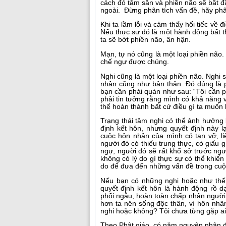
cách đó tâm sân và phiền não sẽ bắt đ
ngoài. Đừng phân tích vấn đề, hãy phâ
Khi ta lầm lỗi và cảm thấy hối tiếc về 
Nếu thực sự đó là một hành động bất t
ta sẽ bớt phiền não, ân hận.
Mạn, tự nó cũng là một loại phiền não.
chế ngự được chúng.
Nghi cũng là một loại phiền não. Nghi s
nhân cũng như bản thân. Đó đúng là p
bạn cần phải quán như sau: “Tôi cần ph
phải tin tưởng rằng mình có khả năng và
thể hoàn thành bất cứ điều gì ta muốn 
Trạng thái tâm nghi có thể ảnh hưởng 
định kết hôn, nhưng quyết định này lạ
cuộc hôn nhân của mình có tan vỡ, li
người đó có thiếu trung thực, có giấu
ngự, người đó sẽ rất khổ sở trước n
không có lý do gì thực sự có thể khiến 
do để đưa đến những vấn đề trong cuộ
Nếu bạn có những nghi hoặc như thế, 
quyết định kết hôn là hành động rồ d
phối ngẫu, hoàn toàn chấp nhận người đ
hơn ta nên sống độc thân, vì hôn nhâ
nghi hoặc không? Tôi chưa từng gặp ai
Theo Phật giáo, có năm nguyên nhân đ