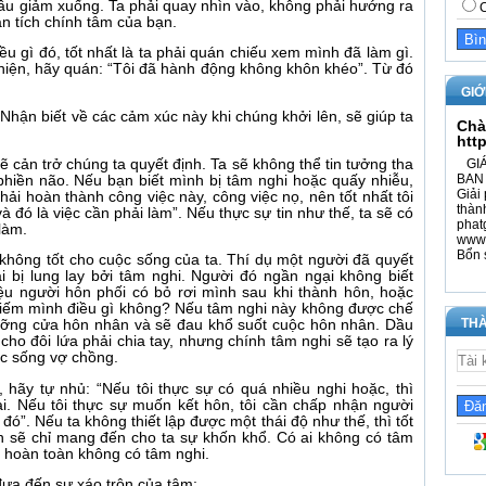
ầu giảm xuống. Ta phải quay nhìn vào, không phải hướng ra
C
n tích chính tâm của bạn.
điều gì đó, tốt nhất là ta phải quán chiếu xem mình đã làm gì.
hiện, hãy quán: “Tôi đã hành động không khôn khéo”. Từ đó
GIỚ
 Nhận biết về các cảm xúc này khi chúng khởi lên, sẽ giúp ta
Chà
htt
ẽ cản trở chúng ta quyết định. Ta sẽ không thể tin tưởng tha
GIÁ
BAN 
hiền não. Nếu bạn biết mình bị tâm nghi hoặc quấy nhiễu,
Giải 
ải hoàn thành công việc này, công việc nọ, nên tốt nhất tôi
thàn
 đó là việc cần phải làm”. Nếu thực sự tin như thế, ta sẽ có
phat
làm.
www.
Bổn 
không tốt cho cuộc sống của ta. Thí dụ một người đã quyết
i bị lung lay bởi tâm nghi. Người đó ngần ngại không biết
ệu người hôn phối có bỏ rơi mình sau khi thành hôn, hoặc
 giếm mình điều gì không? Nếu tâm nghi này không được chế
THÀ
gưỡng cửa hôn nhân và sẽ đau khổ suốt cuộc hôn nhân. Dầu
cho đôi lứa phải chia tay, nhưng chính tâm nghi sẽ tạo ra lý
c sống vợ chồng.
hãy tự nhủ: “Nếu tôi thực sự có quá nhiều nghi hoặc, thì
ại. Nếu tôi thực sự muốn kết hôn, tôi cần chấp nhận người
ó”. Nếu ta không thiết lập được một thái độ như thế, thì tốt
n sẽ chỉ mang đến cho ta sự khốn khổ. Có ai không có tâm
 hoàn toàn không có tâm nghi.
ưa đến sự xáo trộn của tâm: