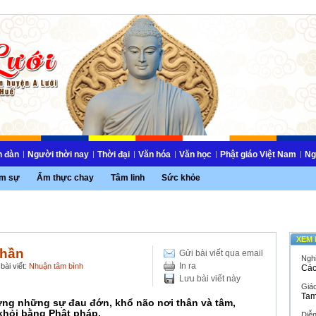
n đàn
Người thời nay
Thời đại
Văn hóa
Văn học
Phật giáo Việt Nam
Ng
m sự
Ẩm thực chay
Tâm linh
Sức khỏe
XEM 
thần
Gửi bài viết qua email
Ngh
In ra
bài viết:
Nhuận tâm bình
Các
Lưu bài viết này
Giáo
Tam
đựng những sự đau đớn, khổ não nơi thân và tâm,
hỏi bằng Phật pháp.
Diễ