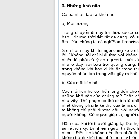
3- Những khổ não
Có ba nhân tạo ra khổ não:
a) Môi trường:
Trong chuyến đi này tôi thực sự có c
bao. Nhưng thời tiết rất đa dạng: có 
ấm. Dầu chúng ta có nghĩSan Francisco 
Sớm hôm nay khi tôi ngồi cùng xe với b
lời, “Không, tôi chỉ bị dị ứng với khô
nhiên là phải có lý do người ta mới x
như ở đây, với bầu trời quang đãng,
trong không khí hay vi khuẩn trong t
nguyên nhân lớn trong việc gây ra khổ
b) Các mối liên hệ
Các mối liên hệ có thể mang đến cho c
những khổ não của chúng ta? Phần đông
như vậy. Thủ phạm có thể chính là chồ
nhất không phải là kẻ thù của ta mà c
ta không chỉ phải đương đầu với ngườ
người không. Có người giúp ta, người 
Hôm qua khi tôi thuyết giảng tại Đại họ
sự rất ích kỷ. Dĩ nhiên người trí thức
nhau. Điều họ không nên làm nhất là 
không tránh khỏi thói nhỏ mọn, tỵ hiềm