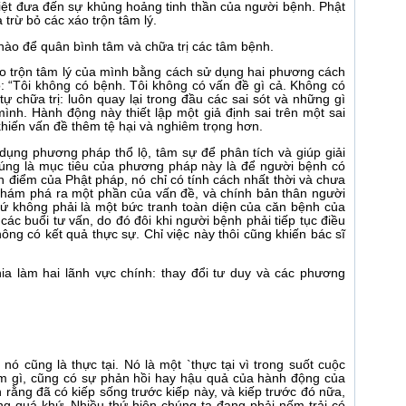
iệt đưa đến sự khủng hoảng tinh thần của người bệnh. Phật
 trừ bỏ các xáo trộn tâm lý.
 nào để quân bình tâm và chữa trị các tâm bệnh.
o trộn tâm lý của mình bằng cách sử dụng hai phương cách
ỏ: “Tôi không có bệnh. Tôi không có vấn đề gì cả. Không có
à tự chữa trị: luôn quay lại trong đầu các sai sót và những gì
nh. Hành động này thiết lập một giả định sai trên một sai
khiến vấn đề thêm tệ hại và nghiêm trọng hơn.
dụng phương pháp thổ lộ, tâm sự để phân tích và giúp giải
đúng là mục tiêu của phương pháp này là để người bệnh có
n điểm của Phật pháp, nó chỉ có tính cách nhất thời và chưa
ể khám phá ra một phần của vấn đề, và chính bản thân người
hứ không phải là một bức tranh toàn diện của căn bệnh của
 các buổi tư vấn, do đó đôi khi người bệnh phải tiếp tục điều
ng có kết quả thực sự. Chỉ việc này thôi cũng khiến bác sĩ
hia làm hai lãnh vực chính: thay đổi tư duy và các phương
nó cũng là thực tại. Nó là một `thực tại vì trong suốt cuộc
àm gì, cũng có sự phản hồi hay hậu quả của hành động của
n rằng đã có kiếp sống trước kiếp này, và kiếp trước đó nữa,
ng quá khứ. Nhiều thứ hiện chúng ta đang phải nếm trải có