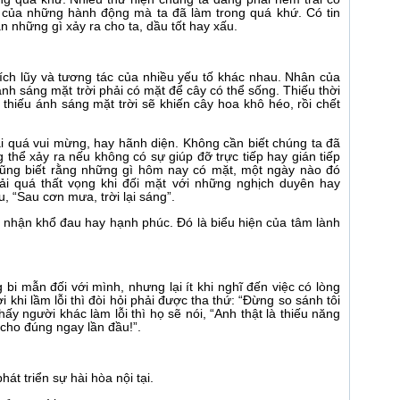
ả của những hành động mà ta đã làm trong quá khứ. Có tin
n những gì xảy ra cho ta, dầu tốt hay xấu.
 tích lũy và tương tác của nhiều yếu tố khác nhau. Nhân của
ánh sáng mặt trời phải có mặt để cây có thể sống. Thiếu thời
 thiếu ánh sáng mặt trời sẽ khiến cây hoa khô héo, rồi chết
ải quá vui mừng, hay hãnh diện. Không cần biết chúng ta đã
 thể xảy ra nếu không có sự giúp đỡ trực tiếp hay gián tiếp
cũng biết rằng những gì hôm nay có mặt, một ngày nào đó
ải quá thất vọng khi đối mặt với những nghịch duyên hay
 “Sau cơn mưa, trời lại sáng”.
 nhận khổ đau hay hạnh phúc. Đó là biểu hiện của tâm lành
bi mẫn đối với mình, nhưng lại ít khi nghĩ đến việc có lòng
i khi lầm lỗi thì đòi hỏi phải được tha thứ: “Đừng so sánh tôi
hấy người khác làm lỗi thì họ sẽ nói, “Anh thật là thiếu năng
 cho đúng ngay lần đầu!”.
át triển sự hài hòa nội tại.