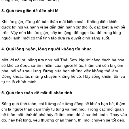
3. Quá tức giận dễ đến phi lễ
Khi tức giận, đừng để bản thân mất kiểm soát. Không điều khiển
được lời nói và hành vi sẽ dẫn đến hành xử thô lỗ, đặc biệt là với bề
trên. Vậy nên khi tức giận, hãy im lặng, để ngọn lửa đỏ trong lòng
nguội lạnh, mới có thể tỉnh táo đưa ra quyết định sáng suốt.
4. Quá lộng ngôn, lòng người không tín phục
Một lời nói ra, nặng tựa như núi Thái Sơn. Người càng thích ba hoa,
sẽ khó có được sự tín nhiệm của người khác, thậm chí còn bị gièm
pha, nói xấu sau lưng. Đừng hứa hẹn những việc không thể làm.
Đừng khoác lác những chuyện không hề có. Hãy sống khiêm tốn và
tự tin là chính mình.
5. Quá tính toán dễ mất đi chân tình
Sống quá tính toán, chi li từng cắc từng đồng sẽ khiến bạn bè, thậm
chí là người thân cảm thấy tù túng và mệt mỏi. Trong các mối quan
hệ thân mật, thứ dễ phá hủy đi tình cảm đó là sự tính toán. Thay vào
đó, hãy hết lòng, yêu thương chân thành, thì mọi chuyện sẽ tốt đẹp.