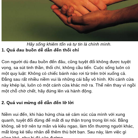
Hãy sống khiêm tốn và tự tin là chính mình.
1. Quá đau buồn dễ dẫn đến thối chí
Con người dù đau buồn đến đâu, cũng tuyệt đối không được tuyệt
vọng, sa sút tinh thần, thối chí, không cầu tiến. Cuộc sống luôn có
một quy luật: Không có chiếc bánh nào rơi từ trên trời xuống cả.
Đằng sau rất nhiều niềm vui là những cái bẫy vô hình. Khi cánh cửa
này khép lại, luôn có một cánh cửa khác mở ra. Thế nên thay vì ngồi
một chỗ chờ chết, hãy đứng lên và hành động.
2. Quá vui mừng dễ dẫn đến lỡ lời
Niềm vui đến, khi hào hứng chia sẻ cảm xúc của mình với xung
quanh, tuyệt đối đừng để mất đi sự thận trọng trong lời nói. Bằng
không, sẽ trở nên tự mãn và kiêu ngạo, làm tổn thương người khác,
mất lòng kẻ tiểu nhân dễ thêm thù bớt bạn. Sau này, làm việc gì
cũng khó, như bị đá cản đường.