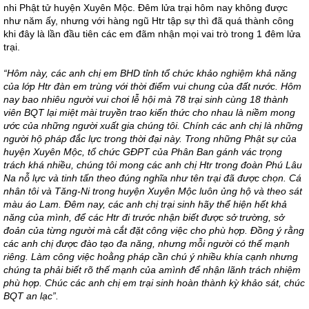
nhi Phật tử huyện Xuyên Mộc. Đêm lửa trại hôm nay không được
như năm ấy, nhưng với hàng ngũ Htr tập sự thì đã quá thành công
khi đây là lần đầu tiên các em đãm nhận mọi vai trò trong 1 đêm lửa
trại.
“Hôm này, các anh chị em BHD tỉnh tổ chức khảo nghiệm khả năng
của lớp Htr đàn em trùng với thời điểm vui chung của đất nước. Hôm
nay bao nhiêu người vui chơi lễ hội mà 78 trại sinh cùng 18 thành
viên BQT lại miệt mài truyền trao kiến thức cho nhau là niềm mong
ước của những người xuất gia chúng tôi. Chính các anh chị là những
người hộ pháp đắc lực trong thời đại này. Trong những Phật sự của
huyện Xuyên Mộc, tổ chức GĐPT của Phân Ban gánh vác trọng
trách khá nhiều, chúng tôi mong các anh chị Htr trong đoàn Phú Lâu
Na nỗ lực và tinh tấn theo đúng nghĩa như tên trại đã được chọn. Cá
nhân tôi và Tăng-Ni trong huyện Xuyên Mộc luôn ủng hộ và theo sát
màu áo Lam. Đêm nay, các anh chị trại sinh hãy thể hiện hết khả
năng của mình, để các Htr đi trước nhận biết được sở trường, sở
đoản của từng người mà cắt đặt công việc cho phù hợp. Đồng ý rằng
các anh chị được đào tạo đa năng, nhưng mỗi người có thế mạnh
riêng. Làm công việc hoằng pháp cần chú ý nhiều khía cạnh nhưng
chúng ta phải biết rõ thế mạnh của amình để nhận lãnh trách nhiệm
phù hợp. Chúc các anh chị em trại sinh hoàn thành kỳ khảo sát, chúc
BQT an lạc”.