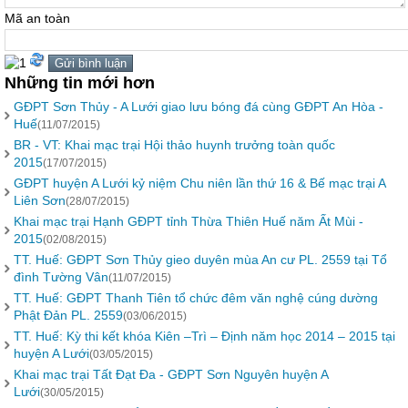
Mã an toàn
Những tin mới hơn
GĐPT Sơn Thủy - A Lưới giao lưu bóng đá cùng GĐPT An Hòa -
Huế
(11/07/2015)
BR - VT: Khai mạc trại Hội thảo huynh trưởng toàn quốc
2015
(17/07/2015)
GĐPT huyện A Lưới kỷ niệm Chu niên lần thứ 16 & Bế mạc trại A
Liên Sơn
(28/07/2015)
Khai mạc trại Hạnh GĐPT tỉnh Thừa Thiên Huế năm Ất Mùi -
2015
(02/08/2015)
TT. Huế: GĐPT Sơn Thủy gieo duyên mùa An cư PL. 2559 tại Tổ
đình Tường Vân
(11/07/2015)
TT. Huế: GĐPT Thanh Tiên tổ chức đêm văn nghệ cúng dường
Phật Đản PL. 2559
(03/06/2015)
TT. Huế: Kỳ thi kết khóa Kiên –Trì – Định năm học 2014 – 2015 tại
huyện A Lưới
(03/05/2015)
Khai mạc trại Tất Đạt Đa - GĐPT Sơn Nguyên huyện A
Lưới
(30/05/2015)