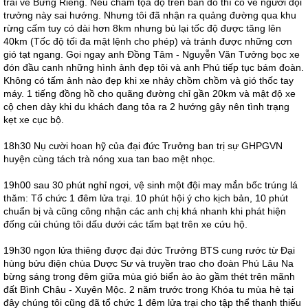
trái về Bưng Riềng. Nếu chấm tọa độ trên bản đồ thì có vẽ người đội
trưởng này sai hướng. Nhưng tôi đã nhận ra quảng đường qua khu
rừng cấm tuy có dài hơn 8km nhưng bù lại tốc độ được tăng lên
40km (Tốc độ tối đa mật lệnh cho phép) và tránh được những cơn
gió tạt ngang. Gọi ngay anh Đồng Tâm - Nguyễn Văn Tưởng bọc xe
đón đầu canh những hình ảnh đẹp tôi và anh Phú tiếp tục bám đoàn.
Không có tấm ảnh nào đẹp khi xe nhảy chồm chồm và gió thốc tay
máy. 1 tiếng đồng hồ cho quãng đường chỉ gần 20km và mật độ xe
cộ chen dày khi du khách đang tỏa ra 2 hướng gây nên tình trạng
kẹt xe cục bộ.
18h30 Nụ cười hoan hỹ của đại đức Trưởng ban trị sự GHPGVN
huyện cùng tách trà nóng xua tan bao mệt nhọc.
19h00 sau 30 phút nghỉ ngơi, vệ sinh một đội may mắn bốc trúng lá
thăm: Tổ chức 1 đêm lửa trại. 10 phút hội ý cho kịch bản, 10 phút
chuẩn bị và cũng công nhận các anh chị khá nhanh khi phát hiện
đống củi chúng tôi dấu dưới các tấm bạt trên xe cứu hộ.
19h30 ngọn lửa thiêng được đại đức Trưởng BTS cung rước từ Đại
hùng bửu điện chùa Dược Sư và truyền trao cho đoàn Phú Lâu Na
bừng sáng trong đêm giữa mùa gió biển ào ào gầm thét trên mãnh
đất Bình Châu - Xuyên Mộc. 2 năm trước trong Khóa tu mùa hè tại
đây chúng tôi cũng đã tổ chức 1 đêm lửa trại cho tập thể thanh thiếu