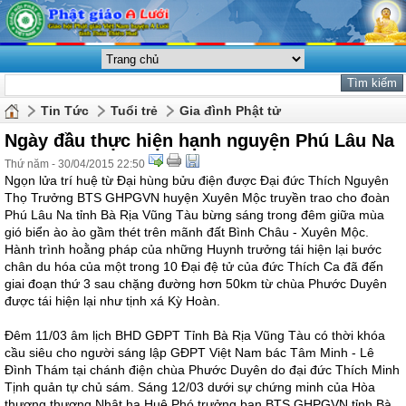
Tin Tức
Tuổi trẻ
Gia đình Phật tử
Ngày đầu thực hiện hạnh nguyện Phú Lâu Na
Thứ năm - 30/04/2015 22:50
Ngọn lửa trí huệ từ Đại hùng bửu điện được Đại đức Thích Nguyên
Thọ Trưởng BTS GHPGVN huyện Xuyên Mộc truyền trao cho đoàn
Phú Lâu Na tỉnh Bà Rịa Vũng Tàu bừng sáng trong đêm giữa mùa
gió biển ào ào gầm thét trên mãnh đất Bình Châu - Xuyên Mộc.
Hành trình hoằng pháp của những Huynh trưởng tái hiện lại bước
chân du hóa của một trong 10 Đại đệ tử của đức Thích Ca đã đến
giai đoạn thứ 3 sau chặng đường hơn 50km từ chùa Phước Duyên
được tái hiện lại như tịnh xá Kỳ Hoàn.
Đêm 11/03 âm lịch BHD GĐPT Tỉnh Bà Rịa Vũng Tàu có thời khóa
cầu siêu cho người sáng lập GĐPT Việt Nam bác Tâm Minh - Lê
Đình Thám tại chánh điện chùa Phước Duyên do đại đức Thích Minh
Tịnh quản tự chủ sám. Sáng 12/03 dưới sự chứng minh của Hòa
thượng thượng Nhật hạ Huệ Phó trưởng ban BTS GHPGVN tỉnh Bà