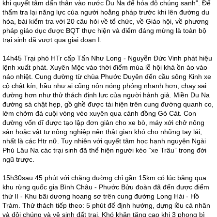
khi quyết tâm dấn thân vào nước Du Na để hóa độ chúng sanh”. Để
thẩm tra lại năng lực của người hoằng pháp trước khi lên đường du
hóa, bài kiểm tra với 20 câu hỏi về tổ chức, về Giáo hội, về phương
pháp giáo dục được BQT thực hiện và điểm đáng mừng là toàn bộ
trại sinh đã vượt qua giai đoạn I.
14h45 Trại phó HTr cấp Tấn Như Long - Nguyễn Đức Vinh phát hiệu
lệnh xuất phát. Xuyên Mộc vào thời điểm mùa lễ hội khá ồn ào vào
náo nhiệt. Cung đường từ chùa Phước Duyên đến cầu sông Kinh xe
cộ chật kín, hầu như ai cũng nôn nóng phóng nhanh hơn, chay sai
đường hơn như thử thách định lực của người hành giả. Miền Du Na
đường sá chật hẹp, gồ ghề được tái hiện trên cung đường quanh co,
lởm chởm đá cuội vòng vèo xuyên qua cánh đồng Gò Cát. Con
đường vốn dĩ được tạo lập đơn giản cho xe bò, máy xới chở nông
sản hoặc vật tư nông nghiệp nên thật gian khó cho những tay lái,
nhất là các Htr nữ. Tuy nhiên với quyết tâm học hạnh nguyện Ngài
Phú Lâu Na các trại sinh đã thể hiện người kéo “xe Trâu” trong đời
ngũ trược.
15h30sau 45 phút với chặng đường chỉ gần 15km có lúc băng qua
khu rừng quốc gia Bình Châu - Phước Bửu đoàn đã đến được điểm
thứ II - Khu bãi dương hoang sơ trên cung đường Long Hải - Hồ
Tràm. Thử thách tiếp theo: 5 phút để định hướng, dựng lều cá nhân
và đội chúng và vệ sinh đất trại. Khó khăn tăng cao khi 3 phong bì