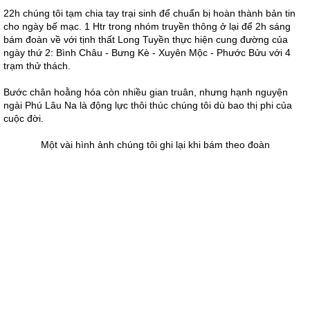
22h chúng tôi tạm chia tay trại sinh để chuẩn bị hoàn thành bản tin
cho ngày bế mạc. 1 Htr trong nhóm truyền thông ở lại để 2h sáng
bám đoàn về với tịnh thất Long Tuyền thực hiện cung đường của
ngày thứ 2: Bình Châu - Bưng Kè - Xuyên Mộc - Phước Bửu với 4
trạm thử thách.
Bước chân hoằng hóa còn nhiều gian truân, nhưng hạnh nguyện
ngài Phú Lâu Na là động lực thôi thúc chúng tôi dù bao thị phi của
cuộc đời.
Một vài hình ảnh chúng tôi ghi lại khi bám theo đoàn