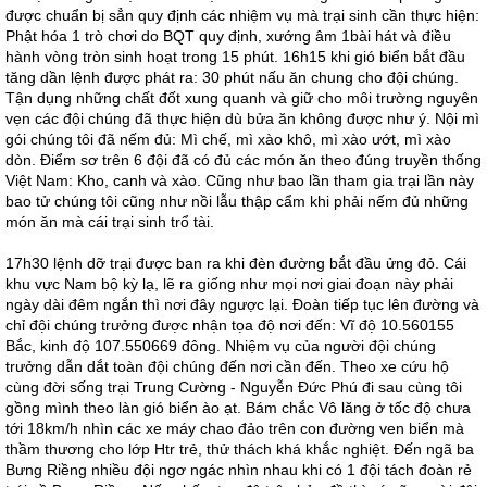
được chuẩn bị sẳn quy định các nhiệm vụ mà trại sinh cần thực hiện:
Phật hóa 1 trò chơi do BQT quy định, xướng âm 1bài hát và điều
hành vòng tròn sinh hoạt trong 15 phút. 16h15 khi gió biển bắt đầu
tăng dần lệnh được phát ra: 30 phút nấu ăn chung cho đội chúng.
Tận dụng những chất đốt xung quanh và giữ cho môi trường nguyên
vẹn các đội chúng đã thực hiện dù bửa ăn không được như ý. Nội mì
gói chúng tôi đã nếm đủ: Mì chế, mì xào khô, mì xào ướt, mì xào
dòn. Điểm sơ trên 6 đội đã có đủ các món ăn theo đúng truyền thống
Việt Nam: Kho, canh và xào. Cũng như bao lần tham gia trại lần này
bao tử chúng tôi cũng như nồi lẫu thập cẩm khi phải nếm đủ những
món ăn mà cái trại sinh trổ tài.
17h30 lệnh dỡ trại được ban ra khi đèn đường bắt đầu ửng đỏ. Cái
khu vực Nam bộ kỳ lạ, lẽ ra giống như mọi nơi giai đoạn này phải
ngày dài đêm ngắn thì nơi đây ngược lại. Đoàn tiếp tục lên đường và
chỉ đội chúng trưởng được nhận tọa độ nơi đến: Vĩ độ 10.560155
Bắc, kinh độ 107.550669 đông. Nhiệm vụ của người đội chúng
trưởng dẫn dắt toàn đội chúng đến nơi cần đến. Theo xe cứu hộ
cùng đời sống trại Trung Cường - Nguyễn Đức Phú đi sau cùng tôi
gồng mình theo làn gió biển ào ạt. Bám chắc Vô lăng ở tốc độ chưa
tới 18km/h nhìn các xe máy chao đảo trên con đường ven biển mà
thầm thương cho lớp Htr trẻ, thử thách khá khắc nghiệt. Đến ngã ba
Bưng Riềng nhiều đội ngơ ngác nhìn nhau khi có 1 đội tách đoàn rẻ