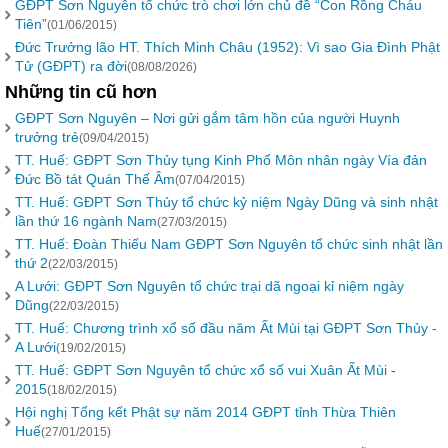
GĐPT Sơn Nguyên tổ chức trò chơi lớn chủ đề “Con Rồng Cháu
Tiên”
(01/06/2015)
Đức Trưởng lão HT. Thích Minh Châu (1952): Vì sao Gia Đình Phật
Tử (GĐPT) ra đời
(08/08/2026)
Những tin cũ hơn
GĐPT Sơn Nguyên – Nơi gửi gắm tâm hồn của người Huynh
trưởng trẻ
(09/04/2015)
TT. Huế: GĐPT Sơn Thủy tụng Kinh Phổ Môn nhân ngày Vía đản
Đức Bồ tát Quán Thế Âm
(07/04/2015)
TT. Huế: GĐPT Sơn Thủy tổ chức kỷ niệm Ngày Dũng và sinh nhật
lần thứ 16 ngành Nam
(27/03/2015)
TT. Huế: Đoàn Thiếu Nam GĐPT Sơn Nguyên tổ chức sinh nhật lần
thứ 2
(22/03/2015)
A Lưới: GĐPT Sơn Nguyên tổ chức trại dã ngoại kỉ niệm ngày
Dũng
(22/03/2015)
TT. Huế: Chương trình xổ số đầu năm Ất Mùi tại GĐPT Sơn Thủy -
A Lưới
(19/02/2015)
TT. Huế: GĐPT Sơn Nguyên tổ chức xổ số vui Xuân Ất Mùi -
2015
(18/02/2015)
Hội nghị Tổng kết Phật sự năm 2014 GĐPT tỉnh Thừa Thiên
Huế
(27/01/2015)