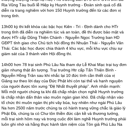
Rịa Vũng Tàu buổi lễ Hiệp kỵ Huynh trưởng - Đoàn sinh quá cố đã
diễn ra trang nghiêm với hơn 150 Huynh trưởng đến từ các đơn vị
trong tỉnh.
13h00 kỳ thi kết khóa các bậc học Kiên - Trì - Định dành cho HTr
trong tỉnh đã diễn ra nghiêm túc và an toàn, đề thi được bảo mật và
được HTr cấp Dũng Thiện Chánh - Nguyễn Ngọc Trưởng ban HD
GĐPT tỉnh giao cho Chủ tịch hội đồng thi Nhuận Thái - Nguyễn Văn
Thái. Các bậc học được chia thành 4 khu vực, mỗi khu vực chịu sự
giám sát của 3 thành viên Hội đồng thi.
14h00 hơn 78 trại sinh Phú Lâu Na tham dự Lễ Khai Mạc trại tuy đơn
giản nhưng thật ấn tượng. Trại trưởng Htr cấp Tấn Thiện Bình -
Nguyễn Hồng Trân sau khi nhắc lại 10 đức tính cần thiết của vị
Giảng sư theo lời dạy của Đức Phật khi còn tại thế và hạnh nguyện
của người được tôn xưng “Đệ Nhất thuyết pháp”. Anh nhấn mạnh:
Mỗi một người chúng ta khi đã chấp nhận chọn nghề Huynh trưởng
là chấp nhận dấn thân vào muôn ngàn gian khó. Đã chấp nhận vào
tổ chức thì muôn ngàn thị phi vây bủa, tuy nhiên như ngài Phú Lâu
Na hơn 2500 năm trước chúng ta có hành trang vững chắc là giáo lý
Phật Đà, chúng ta có Chư tôn thiền đức cận kề và thương tưởng,
mỗi trại sinh hôm nay và trong cuộc đời làm nghề Huynh trưởng phải
luôn ghi nhớ và hằng thực hành tâm niệm của Tôn giả Phú Lâu Na