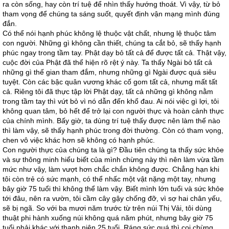
ra còn sống, hay còn trí tuệ để nhìn thấy hướng thoát. Vì vậy, từ bỏ
tham vọng để chúng ta sáng suốt, quyết định vận mạng mình đúng
đắn.
Có thể nói hạnh phúc không lệ thuộc vật chất, nhưng lệ thuộc tâm
con người. Những gì không cần thiết, chúng ta cắt bỏ, sẽ thấy hạnh
phúc ngay trong tầm tay. Phật dạy bỏ tất cả để được tất cả. Thật vậy,
cuộc đời của Phật đã thể hiện rõ rệt ý này. Ta thấy Ngài bỏ tất cả
những gì thế gian tham đắm, nhưng những gì Ngài được quá siêu
tuyệt. Còn các bậc quân vương khác cố gom tất cả, nhưng mất tất
cả. Riêng tôi đã thực tập lời Phật dạy, tất cả những gì không nằm
trong tầm tay thì vứt bỏ vì nó dẫn đến khổ đau. Ai nói việc gì lợi, tôi
không quan tâm, bỏ hết để trở lại con người thực và hoàn cảnh thực
của chính mình. Bấy giờ, ta dùng trí tuệ thấy được nên làm thế nào
thì làm vậy, sẽ thấy hạnh phúc trong đời thường. Còn có tham vọng,
chen vô việc khác hơn sẽ không có hạnh phúc.
Con người thực của chúng ta là gì? Đầu tiên chúng ta thấy sức khỏe
và sự thông minh hiểu biết của mình chừng này thì nên làm vừa tầm
mức như vậy, làm vượt hơn chắc chắn không được. Chẳng hạn khi
tôi còn trẻ có sức mạnh, có thể nhấc một vật nặng một tay, nhưng
bây giờ 75 tuổi thì không thể làm vậy. Biết mình lớn tuổi và sức khỏe
tới đâu, nên ra vườn, tôi cầm cây gậy chống đỡ, vì sợ hai chân yếu,
sẽ bị ngã. So với ba mươi năm trước từ trên núi Thị Vải, tôi dùng
thuật phi hành xuống núi không quá năm phút, nhưng bây giờ 75
tuổi phải khác với thanh niên 25 tuổi. Ráng sức quá thì coi chừng