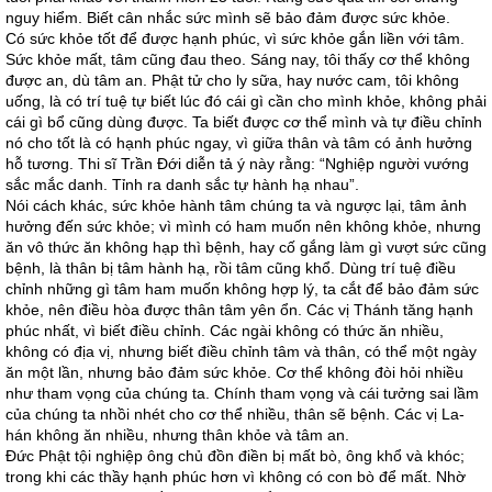
nguy hiểm. Biết cân nhắc sức mình sẽ bảo đảm được sức khỏe.
Có sức khỏe tốt để được hạnh phúc, vì sức khỏe gắn liền với tâm.
Sức khỏe mất, tâm cũng đau theo. Sáng nay, tôi thấy cơ thể không
được an, dù tâm an. Phật tử cho ly sữa, hay nước cam, tôi không
uống, là có trí tuệ tự biết lúc đó cái gì cần cho mình khỏe, không phải
cái gì bổ cũng dùng được. Ta biết được cơ thể mình và tự điều chỉnh
nó cho tốt là có hạnh phúc ngay, vì giữa thân và tâm có ảnh hưởng
hỗ tương. Thi sĩ Trần Đới diễn tả ý này rằng: “Nghiệp người vướng
sắc mắc danh. Tỉnh ra danh sắc tự hành hạ nhau”.
Nói cách khác, sức khỏe hành tâm chúng ta và ngược lại, tâm ảnh
hưởng đến sức khỏe; vì mình có ham muốn nên không khỏe, nhưng
ăn vô thức ăn không hạp thì bệnh, hay cố gắng làm gì vượt sức cũng
bệnh, là thân bị tâm hành hạ, rồi tâm cũng khổ. Dùng trí tuệ điều
chỉnh những gì tâm ham muốn không hợp lý, ta cắt để bảo đảm sức
khỏe, nên điều hòa được thân tâm yên ổn. Các vị Thánh tăng hạnh
phúc nhất, vì biết điều chỉnh. Các ngài không có thức ăn nhiều,
không có địa vị, nhưng biết điều chỉnh tâm và thân, có thể một ngày
ăn một lần, nhưng bảo đảm sức khỏe. Cơ thể không đòi hỏi nhiều
như tham vọng của chúng ta. Chính tham vọng và cái tưởng sai lầm
của chúng ta nhồi nhét cho cơ thể nhiều, thân sẽ bệnh. Các vị La-
hán không ăn nhiều, nhưng thân khỏe và tâm an.
Đức Phật tội nghiệp ông chủ đồn điền bị mất bò, ông khổ và khóc;
trong khi các thầy hạnh phúc hơn vì không có con bò để mất. Nhờ