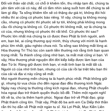
Đối với thân vật chất, có chỗ ở khiêm tốn, thu nhập tạm đủ, chúng ta
yên tâm với cái có này, để có tầm nhìn sáng suốt hơn để chúng ta sẽ
làm gì đây. Ta sống khiêm tốn sẽ có thặng dư giá trị, không đòi hỏi
nhiều thì ai cũng có phước báo riêng. Vì vậy, chúng ta không mong
cầu, nhưng có phước thì phước sẽ tự tới, không phải không mong
cầu rồi chúng ta không có. Có phước thì không mất, sợ là chúng ta
có của, nhưng không có phước thì rất khổ. Có phước thì sao?
Phước lớn nhất mà chúng ta có được theo Phật là tình người, anh
em, bạn bè, ai cũng thương quý mình, thủy chung với mình là hạnh
phúc lớn nhất, giàu nghèo chưa nói. Ta sống sao không mất lòng ai.
Hòa thượng Trí Thủ lúc còn sanh tiền thường nói rằng tình bạn quan
trọng nhất. Ta thành công cũng nhờ bạn, ta mất mát cũng vì bạn. Vì
vậy, Hòa thượng phát nguyện đời đời kiếp kiếp được làm bạn của
đạo Từ bi. Ráng giữ được tình bạn, vì mất tình bạn là mất tất cả.
Người có của nhờ tình bạn, nhưng có của cải rồi lại triệt tiêu bạn thì
của cải và địa vị này cũng sẽ mất.
Mọi người thương mến chúng ta là hạnh phúc nhất. Phật không giữ
gì, nhưng từ vua chúa cho đến ngoại đạo đều thương kính Ngài.
Ngày nay chúng ta thường công kích ngoại đạo, nhưng Phật chuyển
hóa ngoại đạo trở thành quyến thuộc bồ-đề. Thêm một người nghĩ
tốt về ta, cho ta thêm hạnh phúc. Ngoại đạo trở về Phật đạo, giúp
Phật thành công lớn. Thật vậy, Phật độ ba anh em Ca Diếp thờ thần
rắn thì họ dẫn về Phật một ngàn tu sĩ. Xá Lợi Phất, Mục Kiền Liên