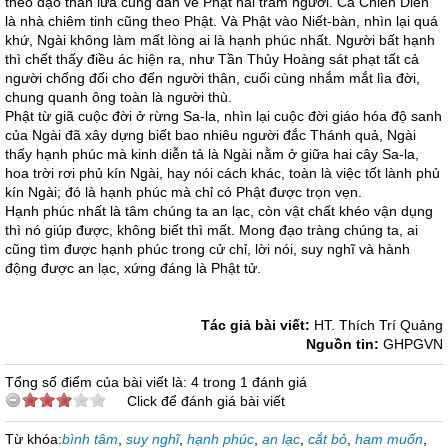
theo đạo thần lửa cũng dẫn về Phật hai trăm người. Ca Chiên Diên
là nhà chiêm tinh cũng theo Phật. Và Phật vào Niết-bàn, nhìn lại quá
khứ, Ngài không làm mất lòng ai là hạnh phúc nhất. Người bất hạnh
thì chết thấy điều ác hiện ra, như Tần Thủy Hoàng sát phạt tất cả
người chống đối cho đến người thân, cuối cùng nhắm mắt lìa đời,
chung quanh ông toàn là người thù.
Phật từ giã cuộc đời ở rừng Sa-la, nhìn lại cuộc đời giáo hóa độ sanh
của Ngài đã xây dựng biết bao nhiêu người đắc Thánh quả, Ngài
thấy hạnh phúc mà kinh diễn tả là Ngài nằm ở giữa hai cây Sa-la,
hoa trời rơi phủ kín Ngài, hay nói cách khác, toàn là việc tốt lành phủ
kín Ngài; đó là hạnh phúc mà chỉ có Phật được trọn vẹn.
Hạnh phúc nhất là tâm chúng ta an lạc, còn vật chất khéo vận dụng
thì nó giúp được, không biết thì mất. Mong đạo tràng chúng ta, ai
cũng tìm được hạnh phúc trong cử chỉ, lời nói, suy nghĩ và hành
động được an lạc, xứng đáng là Phật tử.
Tác giả bài viết:
HT. Thích Trí Quảng
Nguồn tin:
GHPGVN
Tổng số điểm của bài viết là: 4 trong 1 đánh giá
Click để đánh giá bài viết
Từ khóa:
bình tâm
,
suy nghĩ
,
hạnh phúc
,
an lạc
,
cắt bỏ
,
ham muốn
,