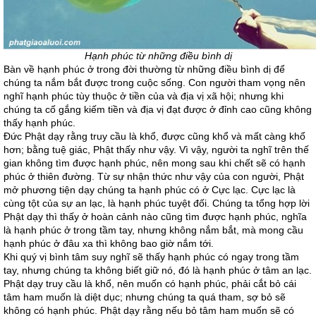
Hạnh phúc từ những điều bình dị
Bàn về hạnh phúc ở trong đời thường từ những điều bình dị để
chúng ta nắm bắt được trong cuộc sống. Con người tham vọng nên
nghĩ hạnh phúc tùy thuộc ở tiền của và địa vị xã hội; nhưng khi
chúng ta cố gắng kiếm tiền và địa vị đạt được ở đỉnh cao cũng không
thấy hạnh phúc.
Đức Phật dạy rằng truy cầu là khổ, được cũng khổ và mất càng khổ
hơn; bằng tuệ giác, Phật thấy như vậy. Vì vậy, người ta nghĩ trên thế
gian không tìm được hạnh phúc, nên mong sau khi chết sẽ có hạnh
phúc ở thiên đường. Từ sự nhận thức như vậy của con người, Phật
mở phương tiện dạy chúng ta hạnh phúc có ở Cực lạc. Cực lạc là
cùng tột của sự an lạc, là hạnh phúc tuyệt đối. Chúng ta tổng hợp lời
Phật dạy thì thấy ở hoàn cảnh nào cũng tìm được hạnh phúc, nghĩa
là hạnh phúc ở trong tầm tay, nhưng không nắm bắt, mà mong cầu
hạnh phúc ở đâu xa thì không bao giờ nắm tới.
Khi quý vị bình tâm suy nghĩ sẽ thấy hạnh phúc có ngay trong tầm
tay, nhưng chúng ta không biết giữ nó, đó là hạnh phúc ở tâm an lạc.
Phật dạy truy cầu là khổ, nên muốn có hạnh phúc, phải cắt bỏ cái
tâm ham muốn là diệt dục; nhưng chúng ta quá tham, sợ bỏ sẽ
không có hạnh phúc. Phật dạy rằng nếu bỏ tâm ham muốn sẽ có