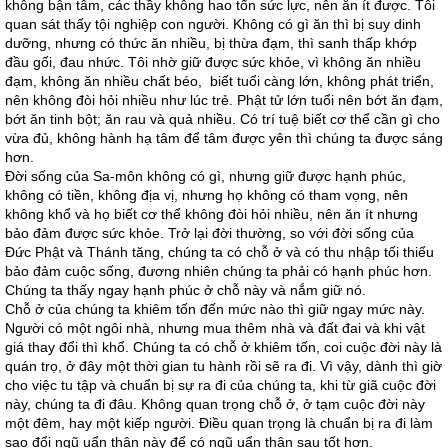
không bận tâm, các thầy không hao tổn sức lực, nên ăn ít được. Tôi
quan sát thấy tội nghiệp con người. Không có gì ăn thì bị suy dinh
dưỡng, nhưng có thức ăn nhiều, bị thừa đạm, thì sanh thấp khớp
đầu gối, đau nhức. Tôi nhờ giữ được sức khỏe, vì không ăn nhiều
đạm, không ăn nhiều chất béo, biết tuổi càng lớn, không phát triển,
nên không đòi hỏi nhiều như lúc trẻ. Phật tử lớn tuổi nên bớt ăn đạm,
bớt ăn tinh bột; ăn rau và quả nhiều. Có trí tuệ biết cơ thể cần gì cho
vừa đủ, không hành hạ tâm để tâm được yên thì chúng ta được sáng
hơn.
Đời sống của Sa-môn không có gì, nhưng giữ được hạnh phúc,
không có tiền, không địa vị, nhưng họ không có tham vọng, nên
không khổ và họ biết cơ thể không đòi hỏi nhiều, nên ăn ít nhưng
bảo đảm được sức khỏe. Trở lại đời thường, so với đời sống của
Đức Phật và Thánh tăng, chúng ta có chỗ ở và có thu nhập tối thiểu
bảo đảm cuộc sống, đương nhiên chúng ta phải có hạnh phúc hơn.
Chúng ta thấy ngay hạnh phúc ở chỗ này và nắm giữ nó.
Chỗ ở của chúng ta khiêm tốn đến mức nào thì giữ ngay mức này.
Người có một ngôi nhà, nhưng mua thêm nhà và đất đai và khi vật
giá thay đổi thì khổ. Chúng ta có chỗ ở khiêm tốn, coi cuộc đời này là
quán trọ, ở đây một thời gian tu hành rồi sẽ ra đi. Vì vậy, dành thì giờ
cho việc tu tập và chuẩn bị sự ra đi của chúng ta, khi từ giã cuộc đời
này, chúng ta đi đâu. Không quan trọng chỗ ở, ở tạm cuộc đời này
một đêm, hay một kiếp người. Điều quan trọng là chuẩn bị ra đi làm
sao đổi ngũ uẩn thân này để có ngũ uẩn thân sau tốt hơn.