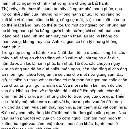
hạnh phúc ngay, vì chính khát vọng làm chúng ta bất hạnh.
Thật vậy, trên thực tế chúng ta thấy có người phải hạnh phúc, như
họ có nhiều tiền của, nhưng họ không hạnh phúc. Họ nói rằng họ
khổ lắm vì lúc nào cũng lo lắng, cũng sợ mất, việc sản xuất của họ
có thể mất trắng, hay có thể tù tội. Có một cơ nghiệp lớn, nhưng làm
họ không hạnh phúc bằng người bình thường chỉ có một bát cháo
loãng buổi sáng, nhưng anh này thanh thản, an lạc, vì không có
tham vọng, không truy cầu. Anh kia giàu có tiền tỷ nhưng không
hạnh phúc.
Trong nếp sống tu hành, khi ở Nhật Bản, tôi tu ở chùa Tổng Trì, các
thầy buổi sáng ăn cháo trắng với củ cải muối, nhưng họ diệt dục,
nên được an lạc là hạnh phúc lớn nhất. Tôi đọc câu chuyện ngày
xưa có ông vua đã ăn quá nhiều món ngon, nên bảo rằng ai cho ông
ăn món ngon chưa từng ăn thì sẽ chia cho một nửa giang san. Bấy
giờ, vị thiền sư thưa với vua rằng có một món ăn ngon mà chắc chắn
vua chưa từng ăn gọi là mầm đá. Vua mới ra lệnh làm món đó cho
vua ăn. Nhà sư đem về mấy viên đá cuội để lên bếp nấu, chờ đá
chín nhừ để cho vua ăn, nhưng chờ tới trưa, ông vua đói quá. Thiền
sư mới lấy một nắm cơm nguội với hạt tương cho vua ăn đỡ trong
khi chờ đá chín. Vua cảm thấy ngon quá, xin thêm mấy vắt cơm nữa.
Điều này cho thấy rằng khi đói thì món ăn đơn giản cũng ngon. Như
vậy, hạnh phúc tới với vua chỉ có cơm nguội, còn tìm món ngon thì
không bao giờ vua cảm nhận được; nói cách khác, hạnh phúc ở
trong tầm tay, nếu biết nắm bắt.