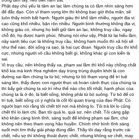
Phật dạy chủ yếu là tâm an lạc làm chúng ta có tầm nhìn sáng hơn
để đắc đạo. Còn vì tham vọng lớn thì không bao giờ thỏa mãn, sẽ
luôn thấy mình bất hạnh. Người giàu thì khổ tâm nhiều, người địa vị
cao cũng khổ nhiều, bận rộn nhiều. Người bình thường không địa vị,
không giàu có, nhưng họ biết giữ tâm an lạc, không truy cầu, ngay
chỗ đó, họ được hạnh phúc. Nhưng nói như vậy, Phật tử lại hiểu lầm,
nảy sanh tiêu cực là không truy cầu, không ham muốn thì xã hội sẽ
như thế nào, đời sống ra sao, là hai cực đoan. Người truy cầu thì khổ
cực, nhưng người vô cầu không biết gì, không khác gì con kiến là
sai.
Vì truy cầu, nên không thấy xa, phạm sai lầm thì khổ này chồng chất
khổ kia mà kinh Hoa nghiêm dạy trùng trùng duyên khởi là con
đường sai lầm chúng ta từ bỏ; nhưng từ bỏ tham vọng để trí tuệ
sáng lên, thấy được con người thực và hoàn cảnh thực của chúng ta
thì bấy giờ chúng ta xử trí như thế nào cho tốt nhất; hạnh phúc của
chúng ta là ở đó, là biết sống, không phải từ bỏ suông. Từ bỏ để có
trí tuệ, biết sống có ý nghĩa là cốt lõi quan trọng của đạo Phật. Có
người bạn nói rằng tôi chết tới nơi mà không lo. Tôi trả lời lo cũng
chết thì lo làm chi. Bạn tôi quá lo, quá sợ, nên chết. Tôi càng gặp
khó khăn càng bình tĩnh, sáng suốt để không phạm sai lầm, chứ
không nên theo tham vọng hão huyền. Chính nhờ bình tĩnh sáng
suốt mới tìm thấy giải pháp đúng đắn. Thầy tôi dạy rằng trước cái
chết, nếu sợ thì không thoát được chết, nhưng không sợ chết, may