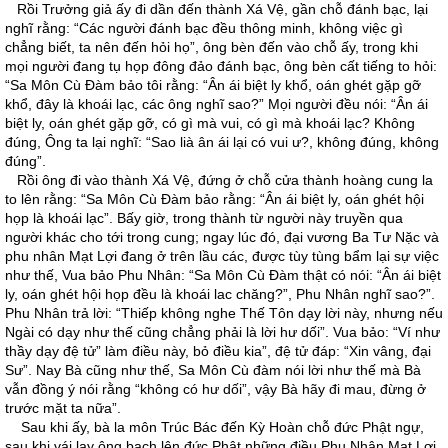
Rồi Trưởng giả ấy đi dần đến thành Xá Vệ, gần chỗ đánh bạc, lại
nghĩ rằng: “Các người đánh bạc đều thông minh, không việc gì
chẳng biết, ta nên đến hỏi họ”, ông bèn đến vào chỗ ấy, trong khi
mọi người đang tụ họp đông đảo đánh bạc, ông bèn cất tiếng to hỏi:
“Sa Môn Cù Đàm bảo tôi rằng: “Ân ái biệt ly khổ, oán ghét gặp gỡ
khổ, đây là khoái lạc, các ông nghĩ sao?” Mọi người đều nói: “Ân ái
biệt ly, oán ghét gặp gỡ, có gì mà vui, có gì mà khoái lạc? Không
đúng, Ông ta lại nghĩ: “Sao lià ân ái lại có vui ư?, không đúng, không
đúng”.
Rồi ông đi vào thành Xá Vệ, đứng ở chỗ cửa thành hoàng cung la
to lên rằng: “Sa Môn Cù Đàm bảo rằng: “Ân ái biệt ly, oán ghét hội
họp là khoái lạc”. Bấy giờ, trong thành từ người này truyền qua
người khác cho tới trong cung; ngay lúc đó, đại vương Ba Tư Nặc và
phu nhân Mạt Lợi đang ở trên lầu các, được tùy tùng bẩm lại sự việc
như thế, Vua bảo Phu Nhân: “Sa Môn Cù Đàm thật có nói: “Ân ái biệt
ly, oán ghét hội họp đều là khoái lac chăng?”, Phu Nhân nghĩ sao?”.
Phu Nhân trả lời: “Thiếp không nghe Thế Tôn dạy lời này, nhưng nếu
Ngài có dạy như thế cũng chẳng phải là lời hư dối”. Vua bảo: “Ví như
thầy dạy đệ tử” làm điều này, bỏ điều kia”, đệ tử đáp: “Xin vâng, đại
Sư”. Nay Bà cũng như thế, Sa Môn Cù đàm nói lời như thế mà Bà
vẫn đồng ý nói rằng “không có hư dối”, vậy Bà hãy đi mau, đừng ở
trước mặt ta nữa”.
Sau khi ấy, bà la môn Trúc Bác đến Kỳ Hoàn chỗ đức Phật ngự,
sau khi vái lạy ông bạch lên đức Phật những điều Phu Nhân Mạt Lợi