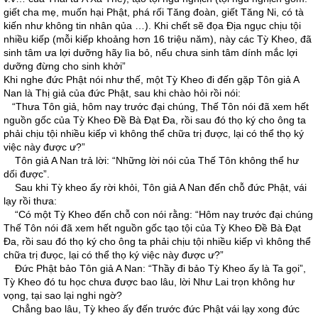
giết cha mẹ, muốn hại Phật, phá rối Tăng đoàn, giết Tăng Ni, có tà
kiến như không tin nhân qủa …). Khi chết sẽ đọa Địa ngục chịu tội
nhiều kiếp (mỗi kiếp khoảng hơn 16 triệu năm), này các Tỳ Kheo, đã
sinh tâm ưa lợi dưỡng hãy lìa bỏ, nếu chưa sinh tâm dính mắc lợi
dưỡng đừng cho sinh khởi”
Khi nghe đức Phật nói như thế, một Tỳ Kheo đi đến gặp Tôn giả A
Nan là Thị giả của đức Phật, sau khi chào hỏi rồi nói:
“Thưa Tôn giả, hôm nay trước đại chúng, Thế Tôn nói đã xem hết
nguồn gốc của Tỳ Kheo Đề Bà Đạt Đa, rồi sau đó thọ ký cho ông ta
phải chịu tội nhiều kiếp vì không thể chữa trị được, lại có thể thọ ký
việc này được ư?”
Tôn giả A Nan trả lời: “Những lời nói của Thế Tôn không thể hư
dối được”.
Sau khi Tỳ kheo ấy rời khỏi, Tôn giả A Nan đến chỗ đức Phật, vái
lạy rồi thưa:
“Có một Tỳ Kheo đến chỗ con nói rằng: “Hôm nay trước đại chúng
Thế Tôn nói đã xem hết nguồn gốc tạo tội của Tỳ Kheo Đề Bà Đạt
Đa, rồi sau đó thọ ký cho ông ta phải chịu tội nhiều kiếp vì không thể
chữa trị đưọc, lại có thể thọ ký việc này được ư?”
Đức Phật bảo Tôn giả A Nan: “Thầy đi bảo Tỳ Kheo ấy là Ta gọi”,
Tỳ Kheo đó tu học chưa được bao lâu, lời Như Lai trọn không hư
vọng, tại sao lại nghi ngờ?
Chẳng bao lâu, Tỳ kheo ấy đến trước đức Phật vái lạy xong đức