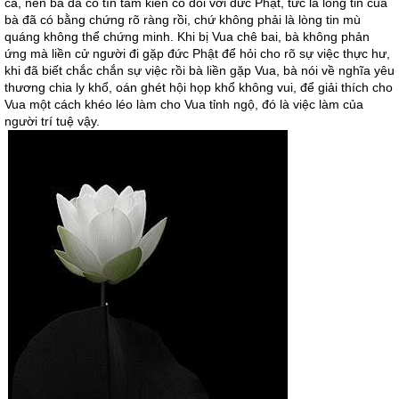
cả, nên bà đã có tín tâm kiên cố đối với đức Phật, tức là lòng tin của
bà đã có bằng chứng rõ ràng rồi, chứ không phải là lòng tin mù
quáng không thể chứng minh. Khi bị Vua chê bai, bà không phản
ứng mà liền cử người đi gặp đức Phật để hỏi cho rõ sự việc thực hư,
khi đã biết chắc chắn sự việc rồi bà liền gặp Vua, bà nói về nghĩa yêu
thương chia ly khổ, oán ghét hội họp khổ không vui, để giải thích cho
Vua một cách khéo léo làm cho Vua tỉnh ngộ, đó là việc làm của
người trí tuệ vậy.