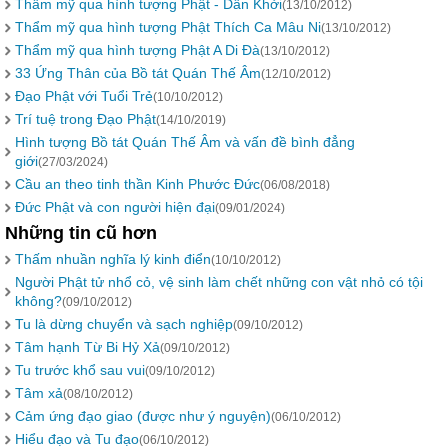
Thẩm mỹ qua hình tượng Phật - Dẫn Khởi
(13/10/2012)
Thẩm mỹ qua hình tượng Phật Thích Ca Mâu Ni
(13/10/2012)
Thẩm mỹ qua hình tượng Phật A Di Đà
(13/10/2012)
33 Ứng Thân của Bồ tát Quán Thế Âm
(12/10/2012)
Đạo Phật với Tuổi Trẻ
(10/10/2012)
Trí tuệ trong Đạo Phật
(14/10/2019)
Hình tượng Bồ tát Quán Thế Âm và vấn đề bình đẳng
giới
(27/03/2024)
Cầu an theo tinh thần Kinh Phước Đức
(06/08/2018)
Đức Phật và con người hiện đại
(09/01/2024)
Những tin cũ hơn
Thấm nhuần nghĩa lý kinh điển
(10/10/2012)
Người Phật tử nhổ cỏ, vệ sinh làm chết những con vật nhỏ có tội
không?
(09/10/2012)
Tu là dừng chuyển và sạch nghiệp
(09/10/2012)
Tâm hạnh Từ Bi Hỷ Xả
(09/10/2012)
Tu trước khổ sau vui
(09/10/2012)
Tâm xả
(08/10/2012)
Cảm ứng đạo giao (được như ý nguyện)
(06/10/2012)
Hiểu đạo và Tu đạo
(06/10/2012)