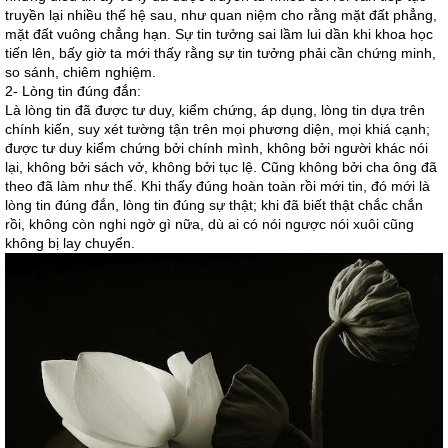
truyền lại nhiều thế hệ sau, như quan niệm cho rằng mặt đất phẳng,
mặt đất vuông chẳng hạn. Sự tin tưởng sai lầm lui dần khi khoa học
tiến lên, bấy giờ ta mới thấy rằng sự tin tưởng phải cần chứng minh,
so sánh, chiêm nghiệm.
2- Lòng tin đúng đắn:
Là lòng tin đã được tư duy, kiểm chứng, áp dụng, lòng tin dựa trên
chính kiến, suy xét tường tận trên mọi phương diện, mọi khiá cạnh;
được tư duy kiểm chứng bởi chính mình, không bởi người khác nói
lại, không bởi sách vở, không bởi tục lệ. Cũng không bởi cha ông đã
theo đã làm như thế. Khi thấy đúng hoàn toàn rồi mới tin, đó mới là
lòng tin đúng đắn, lòng tin đúng sự thật; khi đã biết thật chắc chắn
rồi, không còn nghi ngờ gì nữa, dù ai có nói ngược nói xuôi cũng
không bị lay chuyển.