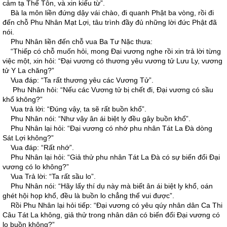
cảm tạ Thế Tôn, và xin kiếu từ”.
Bà la môn liền đứng dậy vái chào, đi quanh Phật ba vòng, rồi đi
đến chỗ Phu Nhân Mạt Lợi, tâu trình đầy đủ những lời đức Phật đã
nói.
Phu Nhân liền đến chỗ vua Ba Tư Nặc thưa:
“Thiếp có chỗ muốn hỏi, mong Đại vương nghe rồi xin trả lời từng
việc một, xin hỏi: “Đại vương có thương yêu vương tử Lưu Ly, vương
tử Y La chăng?”
Vua đáp: “Ta rất thương yêu các Vương Tử”.
Phu Nhân hỏi: “Nếu các Vương tử bị chết đi, Đại vương có sầu
khổ không?”
Vua trả lời: “Đúng vậy, ta sẽ rất buồn khổ”.
Phu Nhân nói: “Như vậy ân ái biệt ly đều gây buồn khổ”.
Phu Nhân lại hỏi: “Đại vương có nhớ phu nhân Tát La Đà dòng
Sát Lợi không?”
Vua đáp: “Rất nhớ”.
Phu Nhân lại hỏi: “Giả thử phu nhân Tát La Đà có sự biến đổi Đại
vương có lo không?”
Vua Trả lời: “Ta rất sầu lo”.
Phu Nhân nói: “Hãy lấy thí dụ này mà biết ân ái biệt ly khổ, oán
ghét hội họp khổ, đều là buồn lo chẳng thể vui được”.
Rồi Phu Nhân lại hỏi tiếp: “Đại vương có yêu qúy nhân dân Ca Thi
Câu Tát La không, giả thử trong nhân dân có biến đổi Đại vương có
lo buồn không?”