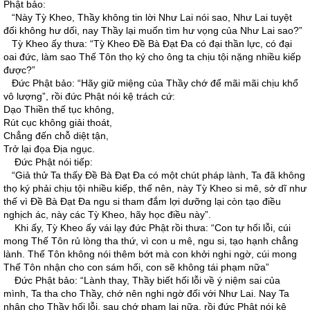
Phật bảo:
“Này Tỳ Kheo, Thầy không tin lời Như Lai nói sao, Như Lai tuyệt
đối không hư dối, nay Thầy lại muốn tìm hư vọng của Như Lai sao?”
Tỳ Kheo ấy thưa: “Tỳ Kheo Đề Bà Đạt Đa có đại thần lực, có đại
oai đức, làm sao Thế Tôn thọ ký cho ông ta chịu tội nặng nhiều kiếp
được?”
Đức Phật bảo: “Hãy giữ miệng của Thầy chớ để mãi mãi chịu khổ
vô lượng”, rồi đức Phật nói kệ trách cứ:
Dạo Thiền thế tục không,
Rút cục không giải thoát,
Chẳng đến chỗ diệt tận,
Trở lại đọa Địa ngục.
Đức Phật nói tiếp:
“Giả thử Ta thấy Đề Bà Đạt Đa có một chút pháp lành, Ta đã không
thọ ký phải chịu tội nhiều kiếp, thế nên, này Tỳ Kheo si mê, sở dĩ như
thế vì Đề Bà Đạt Đa ngu si tham đắm lợi dưỡng lại còn tạo điều
nghịch ác, này các Tỳ Kheo, hãy học điều này”.
Khi ấy, Tỳ Kheo ấy vái lạy đức Phật rồi thưa: “Con tự hối lỗi, cúi
mong Thế Tôn rủ lòng tha thứ, vì con u mê, ngu si, tạo hạnh chẳng
lành. Thế Tôn không nói thêm bớt mà con khởi nghi ngờ, cúi mong
Thế Tôn nhận cho con sám hối, con sẽ không tái phạm nữa”
Đức Phật bảo: “Lành thay, Thầy biết hối lỗi về ý niệm sai của
mình, Ta tha cho Thầy, chớ nên nghi ngờ đối với Như Lai. Nay Ta
nhận cho Thầy hối lỗi, sau chớ phạm lại nữa, rồi đức Phật nói kệ