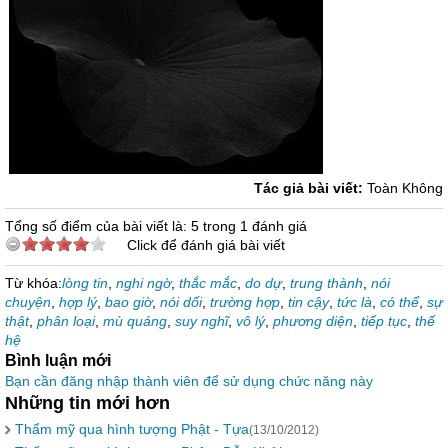
Tác giả bài viết:
Toàn Không
Tổng số điểm của bài viết là: 5 trong 1 đánh giá
Click để đánh giá bài viết
Từ khóa:
lòng tin
,
nghi ngờ
,
thắc mắc
,
do dự
,
trung thành
,
nói
chuyện
,
hợp lý
,
bao giờ
,
nói dối
,
trường hợp
,
tin cậy
,
tức là
,
có thể
,
sự
thật
,
phân loại
,
mù quáng
,
suy nghĩ
,
vô lý
,
phương diện
,
tiếp tục
,
thế
hệ
Bình luận mới
Bạn cần đăng nhập thành viên để sử dụng chức năng này
Những tin mới hơn
Thẩm mỹ qua hình tượng Phật - Tựa
(13/10/2012)