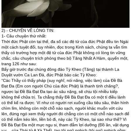
2) - CHUYỆN VỀ LÒNG TIN:
1- Câu chuyện thứ nhất:
Thời đức Phật còn tại thế, đa số các đệ tử của đức Phật đều tin Ngài
một cách tuyệt đối, tuy nhiên, đọc trong Kinh sách, chúng ta vẫn tìm
thấy có trường hợp một đệ tử của đức Phật không có lòng tin vững
chắc, câu chuyện trích phỏng theo bộ Tăng Nhất A Hàm, quyển một,
trang 126 như sau:
Bấy giờ trước đại chúng đông đảo Tỳ Kheo (Tăng) tại thàmh La
Duyệt vườn Ca Lan Đà, đức Phật bảo các Tỳ Kheo:
“Các Thầy có thấy pháp (suy nghĩ, nói năng, việc làm) của Đề Bà
Đạt Đa (Em con người Chú của đức Phật) là thanh tịnh chăng?,
ngược lại Đề Bà Đạt Đa tạo ác sâu nặng, sẽ chịu tội nhiều kiếp
không thể chữa trị. Ta chẳng thấy Đề Bà Đạt Đa có một tí điều lành
có thể kể ra được. Ví như có người rơi xuống cầu tiêu sâu, thân hình
chìm lỉm, không còn một chỗ nào sạch, người khác muốn vớt cứu
lên, đứng ngó xem thấy người đó chẳng còn có một chỗ nào sạch để
có thể nắm kéo lên, liền bỏ đi, này các Tỳ Kheo, tại sao như thế? Vì
Đề Bà Đạt Đa một mực ngu si, tham đắm lợi dưỡng (Đồ ăn, vật dụng
v.v… của Thái tử A Xà Thế), tạo tội ngũ nghịch (tội ngũ nghịch gồm: