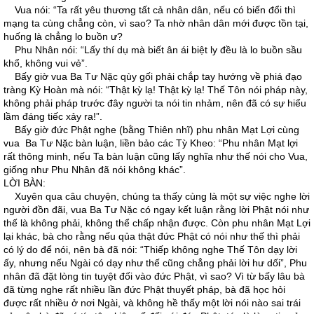
Vua nói: “Ta rất yêu thương tất cả nhân dân, nếu có biến đổi thì
mạng ta cùng chẳng còn, vì sao? Ta nhờ nhân dân mới được tồn tại,
huống là chẳng lo buồn ư?
Phu Nhân nói: “Lấy thí dụ mà biết ân ái biệt ly đều là lo buồn sầu
khổ, không vui vẻ”.
Bấy giờ vua Ba Tư Nặc qùy gối phải chắp tay hướng về phiá đạo
tràng Kỳ Hoàn mà nói: “Thật kỳ lạ! Thật kỳ lạ! Thế Tôn nói pháp này,
không phải pháp trước đây người ta nói tin nhảm, nên đã có sự hiểu
lầm đáng tiếc xảy ra!”.
Bấy giờ đức Phật nghe (bằng Thiên nhĩ) phu nhân Mạt Lợi cùng
vua Ba Tư Nặc bàn luận, liền bảo các Tỳ Kheo: “Phu nhân Mạt lợi
rất thông minh, nếu Ta bàn luận cũng lấy nghĩa như thế nói cho Vua,
giống như Phu Nhân đã nói không khác”.
LỜI BÀN:
Xuyên qua câu chuyện, chúng ta thấy cùng là một sự việc nghe lời
người đồn đãi, vua Ba Tư Nặc có ngay kết luận rằng lời Phật nói như
thế là không phải, không thể chấp nhận được. Còn phu nhân Mạt Lợi
lại khác, bà cho rằng nếu qủa thật đức Phật có nói như thế thì phải
có lý do để nói, nên bà đã nói: “Thiếp không nghe Thế Tôn dạy lời
ấy, nhưng nếu Ngài có dạy như thế cũng chẳng phải lời hư dối”, Phu
nhân đã đặt lòng tin tuyệt đối vào đức Phật, vì sao? Vì từ bấy lâu bà
đã từng nghe rất nhiều lần đức Phật thuyết pháp, bà đã học hỏi
được rất nhiều ở nơi Ngài, và không hề thấy một lời nói nào sai trái