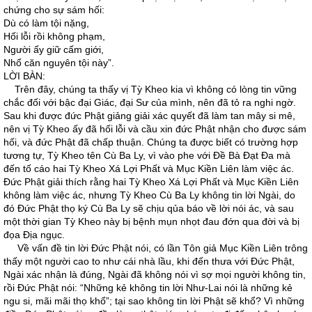
chứng cho sự sám hối:
Dù có làm tội nặng,
Hối lỗi rồi không phạm,
Người ấy giữ cấm giới,
Nhổ căn nguyên tội này”.
LỜI BÀN:
Trên đây, chúng ta thấy vị Tỳ Kheo kia vì không có lòng tin vững
chắc đối với bậc đại Giác, đại Sư của mình, nên đã tỏ ra nghi ngờ.
Sau khi được đức Phật giảng giải xác quyết đã làm tan mây si mê,
nên vị Tỳ Kheo ấy đã hối lỗi và cầu xin đức Phật nhận cho được sám
hối, và đức Phật đã chấp thuận. Chúng ta được biết có trường hợp
tương tự, Tỳ Kheo tên Cù Ba Ly, vì vào phe với Đề Bà Đạt Đa mà
đến tố cáo hai Tỳ Kheo Xá Lợi Phất và Mục Kiền Liên làm việc ác.
Đức Phật giải thích rằng hai Tỳ Kheo Xá Lợi Phất và Mục Kiền Liên
không làm việc ác, nhưng Tỳ Kheo Cù Ba Ly không tin lời Ngài, do
đó Đức Phật thọ ký Cù Ba Ly sẽ chịu qủa báo về lời nói ác, và sau
một thời gian Tỳ Kheo này bị bệnh mụn nhọt đau đớn qua đời và bị
đọa Địa ngục.
Về vấn đề tin lời Đức Phật nói, có lần Tôn giả Mục Kiền Liên trông
thấy một người cao to như cái nhà lầu, khi đến thưa với Đức Phật,
Ngài xác nhận là đúng, Ngài đã không nói vì sợ mọi người không tin,
rồi Đức Phật nói: “Những kẻ không tin lời Như-Lai nói là những kẻ
ngu si, mãi mãi thọ khổ”; tại sao không tin lời Phật sẽ khổ? Vì những