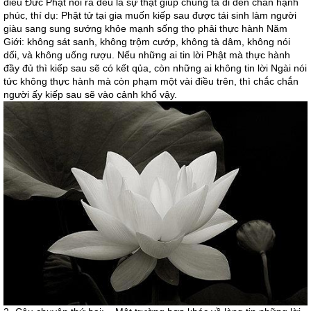
điều Đức Phật nói ra đều là sự thật giúp chúng ta đi đến chân hạnh
phúc, thí dụ: Phật tử tại gia muốn kiếp sau được tái sinh làm người
giàu sang sung sướng khỏe mạnh sống thọ phải thực hành Năm
Giới: không sát sanh, không trộm cướp, không tà dâm, không nói
dối, và không uống rượu. Nếu những ai tin lời Phật mà thực hành
đầy đủ thì kiếp sau sẽ có kết qủa, còn những ai không tin lời Ngài nói
tức không thực hành mà còn phạm một vài điều trên, thì chắc chắn
người ấy kiếp sau sẽ vào cảnh khổ vậy.