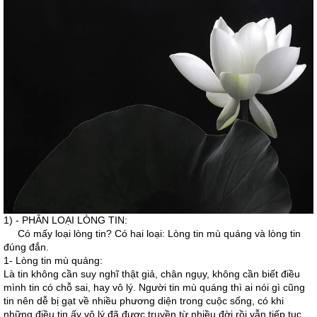
1) - PHÂN LOẠI LÒNG TIN:
Có mấy loại lòng tin? Có hai loại: Lòng tin mù quáng và lòng tin
đúng đắn.
1- Lòng tin mù quáng:
Là tin không cần suy nghĩ thật giả, chân ngụy, không cần biết điều
mình tin có chỗ sai, hay vô lý. Người tin mù quáng thì ai nói gì cũng
tin nên dễ bị gạt về nhiều phương diện trong cuộc sống, có khi
những điều tin ấy vô lý đã được truyền từ nhiều đời rồi vẫn tiếp tục