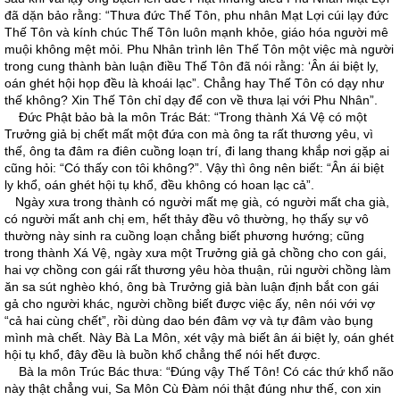
đã dặn bảo rằng: “Thưa đức Thế Tôn, phu nhân Mạt Lợi cúi lạy đức
Thế Tôn và kính chúc Thế Tôn luôn mạnh khỏe, giáo hóa người mê
muội không mệt mỏi. Phu Nhân trình lên Thế Tôn một việc mà người
trong cung thành bàn luận điều Thế Tôn đã nói rằng: ‘Ân ái biệt ly,
oán ghét hội họp đều là khoái lạc”. Chẳng hay Thế Tôn có dạy như
thế không? Xin Thế Tôn chỉ dạy để con về thưa lại với Phu Nhân”.
Đức Phật bảo bà la môn Trác Bát: “Trong thành Xá Vệ có một
Trưởng giả bị chết mất một đứa con mà ông ta rất thương yêu, vì
thế, ông ta đâm ra điên cuồng loạn trí, đi lang thang khắp nơi gặp ai
cũng hỏi: “Có thấy con tôi không?”. Vậy thì ông nên biết: “Ân ái biệt
ly khổ, oán ghét hội tụ khổ, đều không có hoan lạc cả”.
Ngày xưa trong thành có người mất mẹ già, có người mất cha già,
có người mất anh chị em, hết thảy đều vô thường, họ thấy sự vô
thường này sinh ra cuồng loạn chẳng biết phương hướng; cũng
trong thành Xá Vệ, ngày xưa một Trưởng giả gả chồng cho con gái,
hai vợ chồng con gái rất thương yêu hòa thuận, rủi người chồng làm
ăn sa sút nghèo khó, ông bà Trưởng giả bàn luận định bắt con gái
gả cho người khác, người chồng biết được việc ấy, nên nói với vợ
“cả hai cùng chết”, rồi dùng dao bén đâm vợ và tự đâm vào bụng
mình mà chết. Này Bà La Môn, xét vậy mà biết ân ái biệt ly, oán ghét
hội tụ khổ, đây đều là buồn khổ chẳng thể nói hết được.
Bà la môn Trúc Bác thưa: “Đúng vậy Thế Tôn! Có các thứ khổ não
này thật chẳng vui, Sa Môn Cù Đàm nói thật đúng như thế, con xin