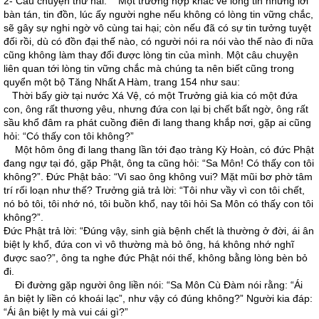
2- Câu chuyện thứ hai: Một trường hợp khác về lòng tin những lời
bàn tán, tin đồn, lúc ấy người nghe nếu không có lòng tin vững chắc,
sẽ gây sự nghi ngờ vô cùng tai hại; còn nếu đã có sự tin tưởng tuyệt
đối rồi, dù có đồn đại thế nào, có người nói ra nói vào thế nào đi nữa
cũng không làm thay đổi được lòng tin của mình. Một câu chuyện
liên quan tới lòng tin vững chắc mà chúng ta nên biết cũng trong
quyển một bộ Tăng Nhất A Hàm, trang 154 như sau:
Thời bấy giờ tại nước Xá Vệ, có một Trưởng giả kia có một đứa
con, ông rất thương yêu, nhưng đứa con lại bị chết bất ngờ, ông rất
sầu khổ đâm ra phát cuồng điên đi lang thang khắp nơi, gặp ai cũng
hỏi: “Có thấy con tôi không?”
Một hôm ông đi lang thang lần tới đạo tràng Kỳ Hoàn, có đức Phật
đang ngự tại đó, gặp Phật, ông ta cũng hỏi: “Sa Môn! Có thấy con tôi
không?”. Đức Phật bảo: “Vì sao ông không vui? Mặt mũi bơ phờ tâm
trí rối loạn như thế? Trưởng giả trả lời: “Tôi như vầy vì con tôi chết,
nó bỏ tôi, tôi nhớ nó, tôi buồn khổ, nay tôi hỏi Sa Môn có thấy con tôi
không?”.
Đức Phật trả lời: “Đúng vậy, sinh già bệnh chết là thường ở đời, ái ân
biệt ly khổ, đứa con vì vô thường mà bỏ ông, há không nhớ nghĩ
được sao?”, ông ta nghe đức Phật nói thế, không bằng lòng bèn bỏ
đi.
Đi đường gặp người ông liền nói: “Sa Môn Cù Đàm nói rằng: “Ái
ân biệt ly liền có khoái lạc”, như vậy có đúng không?” Người kia đáp:
“Ái ân biệt ly mà vui cái gì?”