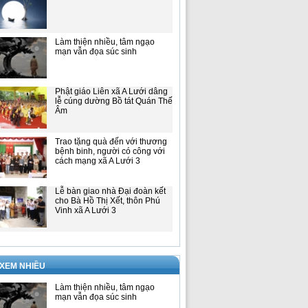
Làm thiện nhiều, tâm ngạo
mạn vẫn đọa súc sinh
Phật giáo Liên xã A Lưới dâng
lễ cúng dường Bồ tát Quán Thế
Âm
Trao tặng quà đến với thương
bệnh binh, người có công với
cách mạng xã A Lưới 3
Lễ bàn giao nhà Đại đoàn kết
cho Bà Hồ Thị Xết, thôn Phú
Vinh xã A Lưới 3
 XEM NHIỀU
Làm thiện nhiều, tâm ngạo
mạn vẫn đọa súc sinh