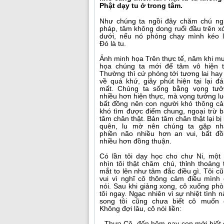
Phật dạy tu ở trong tâm.
Như chúng ta ngồi đây chăm chú ng
pháp, tâm không dong ruổi đầu trên 
dưới, nếu nó phóng chạy mình kéo l
Đó là tu.
Ảnh minh họa Trên thực tế, năm khi m
họa chúng ta mới để tâm vô hiện t
Thường thì cứ phóng tới tương lai hay 
về quá khứ, giây phút hiện tại lại đ
mất. Chúng ta sống bằng vọng tưở
nhiều hơn hiện thực, mà vọng tưởng l
bất đồng nên con người khó thông c
khó tìm được điểm chung, ngoại trừ 
tâm chân thật. Bản tâm chân thật lại bị
quên, lu mờ nên chúng ta gặp nh
phiền não nhiều hơn an vui, bất đ
nhiều hơn đồng thuận.
Có lần tôi dạy học cho chư Ni, một
nhìn tôi thật chăm chú, thỉnh thoảng 
mắt to lên như tâm đắc điều gì. Tôi c
vui vì nghĩ cô thông cảm điều mình
nói. Sau khi giảng xong, cô xuống ph
tôi ngay. Ngạc nhiên vì sự nhiệt tình n
song tôi cũng chưa biết cô muốn g
Không đợi lâu, cô nói liền:
- Thưa Cô, đến hôm nay con mới biết c