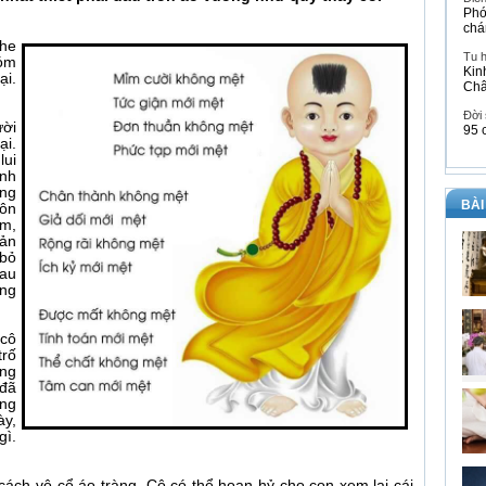
Phó
chá
he
Tu 
xóm
Kin
ại.
Ch
Đời
ười
95 
ại.
lui
ánh
ng
BÀI
uôn
ảm,
bản
 bỏ
au
ồng
 cô
trố
ũng
 đã
òng
ày,
ì.
ách vô cổ áo tràng. Cô có thể hoan hỷ cho con xem lại cái