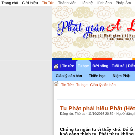
Trang chủ
Giới thiệu
Tin Tức
Thành viên
Liên hệ
Hình ảnh
Pháp Âm
Tin tức
Tu học
Đời sống
Tuổi trẻ
Diễ
Giáo lý căn bản
Thiền học
Niệm Phật
Tin Tức
Tu học
Giáo lý căn bản
Tu Phật phải hiểu Phật (Hết
Đăng lúc: Thứ ba - 11/10/2016 20:59 - Người đăng b
Chúng ta ngán tu vì thấy khó. Đó l
khó càng thích tu. Phật tử tu không