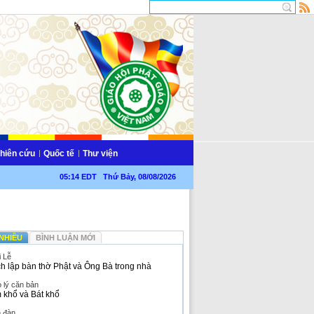
hiên cứu
Quốc tế
Thư viện
05:14 EDT Thứ Bảy, 08/08/2026
NHIỀU
BÌNH LUẬN MỚI
i Lễ
h lập bàn thờ Phật và Ông Bà trong nhà
 lý căn bản
 khổ và Bát khổ
n đàn