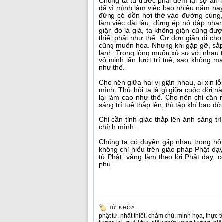
Chúng ta tu trước phải đem lại sự an 
đã vì mình làm việc bao nhiêu năm nay,
đừng có dồn hơi thở vào đường cùng, 
làm việc dài lâu, đừng ép nó đập nha
giận đó là giả, ta không giận cũng đư
thiết phải như thế. Cứ đơn giản đi ch
cũng muốn hòa. Nhưng khi gặp gỡ, sắp 
lạnh. Trong lòng muốn xử sự với nhau th
vô minh lấn lướt trí tuệ, sao không m
như thế.
Cho nên giữa hai vị giận nhau, ai xin l
mình. Thử hỏi ta là gì giữa cuộc đời nà
lại làm cao như thế. Cho nên chỉ cần 
sáng trí tuệ thắp lên, thì tập khí bao đờ
Chỉ cần tỉnh giác thắp lên ánh sáng t
chính mình.
Chúng ta có duyên gặp nhau trong hội
không chỉ hiểu trên giáo pháp Phật dạ
tử Phật, vâng làm theo lời Phật dạy, 
phụ.
TỪ KHÓA:
phật tử
,
nhất thiết
,
chăm chú
,
minh họa
,
thực t