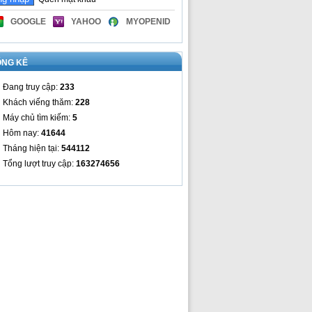
GOOGLE
YAHOO
MYOPENID
ỐNG KÊ
Đang truy cập:
233
Khách viếng thăm:
228
Máy chủ tìm kiếm:
5
Hôm nay:
41644
Tháng hiện tại:
544112
Tổng lượt truy cập:
163274656