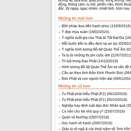
tương lai
,
quá khứ
,
giây phút
,
vọng tưởng
,
hiệ
đồng
,
thông cảm
,
lu mờ
,
phiền não
,
thỉnh tho
đắc
,
tôi ngay
,
ngạc nhiên
,
nhiệt tình
,
hôm nay
Những tin mới hơn
Bốn pháp đưa đến hạnh phúc
(15/09/2018)
Ý đẹp mùa xuân
(18/02/2024)
Ý nghĩa xuất gia của Thái tử Tất Đạt Đa
(16
Mỗi bước tiến tu đều đem lại an lạc
(02/02/
Ý nghĩa hình tượng Bồ-tát Quán Thế Âm
(0
Ta tu từ những thị phi cuộc đời
(22/07/2021
Trí tuệ trong Đạo Phật
(14/10/2019)
Hình tượng Bồ tát Quán Thế Âm và vấn đề b
Cầu an theo tinh thần Kinh Phước Đức
(06
Đức Phật và con người hiện đại
(09/01/202
Những tin cũ hơn
Tu Phật phải hiểu Phật (P.2)
(06/10/2016)
Tu Phật phải hiểu Phật (P.1)
(05/10/2016)
Nghiệp hay định luật đạo đức Nhân quả
(3
Có nên cho trẻ nhỏ quy y?
(25/07/2016)
Quán vô thường
(25/07/2016)
Học hạnh vô tranh
(20/07/2016)
Giáo lý vô ngã & các khái niệm về “linh hồn