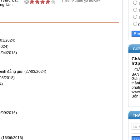
n thực
,
bất
Click để đánh giá bài viết
T
ảng
,
tâm
T
T
C
/03/2024)
2024)
GIỚ
3/04/2018)
Chà
)
htt
GIÁ
ình đẳng giới
(27/03/2024)
BAN 
/08/2018)
Giải 
thàn
4)
phat
www.
Bổn 
0/09/2016)
THÀ
”
(16/06/2016)