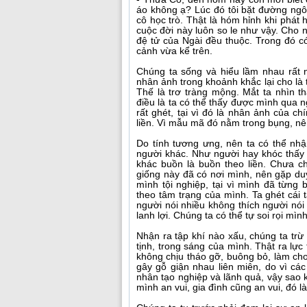
áo không ạ? Lúc đó tôi bặt đường ngôn
cô học trò. Thật là hóm hỉnh khi phát
cuộc đời này luôn so le như vậy. Cho
đệ tử của Ngài đều thuộc. Trong đó có
cảnh vừa kể trên.
Chúng ta sống và hiểu lầm nhau rất 
nhân ảnh trong khoảnh khắc lại cho là
Thế là trơ tràng mộng. Mắt ta nhìn 
điều là ta có thể thấy được mình qua
rất ghét, tại vì đó là nhân ảnh của c
liền. Vì mẫu mã đó nằm trong bụng, nê
Do tính tương ưng, nên ta có thể nh
người khác. Như người hay khóc thấy 
khác buồn là buồn theo liền. Chưa c
giống này đã có nơi mình, nên gặp du
mình tội nghiệp, tại vì mình đã từng
theo tâm trạng của mình. Ta ghét cái t
người nói nhiều không thích người nói 
lanh lợi. Chúng ta có thể tự soi rọi mì
Nhận ra tập khí nào xấu, chúng ta trừ
tịnh, trong sáng của mình. Thật ra l
không chịu tháo gỡ, buông bỏ, làm cho
gây gỗ giận nhau liên miên, do vì các
nhân tạo nghiệp và lãnh quả, vậy sao 
mình an vui, gia đình cũng an vui, đó l