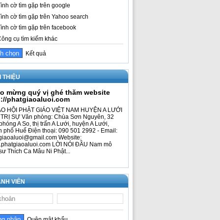
ình cờ tìm gặp trên google
ình cờ tìm gặp trên Yahoo search
ình cờ tìm gặp trên facebook
ông cụ tìm kiếm khác
Kết quả
I THIỆU
o mừng quý vị ghé thăm website
p://phatgiaoaluoi.com
O HỘI PHẬT GIÁO VIỆT NAM HUYỆN A LƯỚI
TRỊ SỰ Văn phòng: Chùa Sơn Nguyên, 32
phóng A So, thị trấn A Lưới, huyện A Lưới,
h phố Huế Điện thoại: 090 501 2992 - Email:
giaoaluoi@gmail.com Website:
phatgiaoaluoi.com LỜI NÓI ĐẦU Nam mô
sư Thích Ca Mâu Ni Phật...
NH VIÊN
Quên mật khẩu