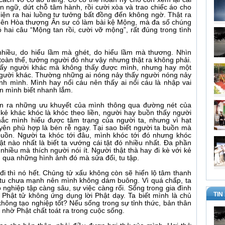
 ngữ, dứt chỗ tâm hành, rồi cười xòa và trao chiếc áo cho
 hiện ra hai luồng tư tưởng bất đồng đến không ngờ. Thật ra
 nên Hòa thượng Ân sư có làm bài kệ Mộng, mà đa số chúng
 hai câu “Mộng tan rồi, cười vỡ mộng”, rất đúng trong tình
nhiều, do hiểu lầm mà ghét, do hiểu lầm mà thương. Nhìn
 toàn thể, tưởng người đó như vậy nhưng thật ra không phải.
thấy người khác mà không thấy được mình, nhưng hay một
 người khác. Thường những ai nóng nảy thấy người nóng nảy
hính mình. Mình hay nổi cáu nên thấy ai nổi cáu là nhập vai
n mình biết nhanh lắm.
ận ra những ưu khuyết của mình thông qua đường nét của
kẻ khác khóc là khóc theo liền, người hay buồn thấy người
hắc mình hiểu được tâm trạng của người ta, nhưng vì hạt
yên phù hợp là bén rễ ngay. Tại sao biết người ta buồn mà
 buồn. Người ta khóc tới đâu, mình khóc tới đó nhưng khóc
ật nào nhất là biết ta vướng cái tật đó nhiều nhất. Đa phần
nhiều mà thích người nói ít. Người thật thà hay đi kè với kẻ
nh qua những hình ảnh đó mà sửa đổi, tu tập.
 đi thì nó hết. Chủng tử xấu không còn sẽ hiển lộ tâm thanh
ực tu chưa mạnh nên mình không dám buông. Vì quá chấp, ta
 nghiệp tập càng sâu, sự việc càng rối. Sống trong gia đình
TIN
 Phật tử không ứng dụng lời Phật dạy. Ta biết mình là chủ
không tạo nghiệp tốt? Nếu sống trong sự tỉnh thức, bản thân
à nhờ Phật chất toát ra trong cuộc sống.