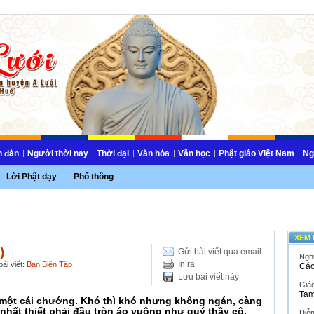
n đàn
Người thời nay
Thời đại
Văn hóa
Văn học
Phật giáo Việt Nam
Ng
Lời Phật dạy
Phổ thông
XEM 
)
Gửi bài viết qua email
Ngh
In ra
ài viết:
Ban Biên Tập
Các
Lưu bài viết này
Giáo
Tam
à một cái chướng. Khó thì khó nhưng không ngán, càng
 nhất thiết phải đầu tròn áo vuông như quý thầy cô.
Diễ