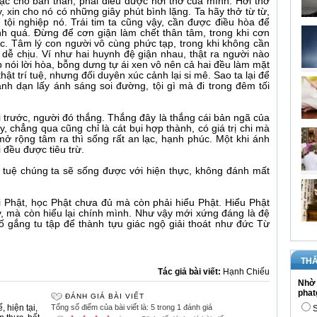
lạc cho bản thân, phải điều được hơi thở của mình. Hơi thở
 xin cho nó có những giây phút bình lặng. Ta hãy thở từ từ,
tội nghiệp nó. Trái tim ta cũng vậy, cần được điều hòa để
nh quá. Đừng để cơn giận làm chết thân tâm, trong khi cơn
ợc. Tâm lý con người vô cùng phức tạp, trong khi không cần
o dễ chịu. Ví như hai huynh đệ giận nhau, thật ra người nào
nói lời hòa, bỗng dưng tự ái xen vô nên cả hai đều làm mặt
ật trí tuệ, nhưng đối duyên xúc cảnh lại si mê. Sao ta lại để
ạnh dạn lấy ánh sáng soi đường, tội gì mà đi trong đêm tối
ỗi trước, người đó thắng. Thắng đây là thắng cái bản ngã của
y, chẳng qua cũng chỉ là cát bụi hợp thành, có giá trị chi mà
mở rộng tâm ra thì sống rất an lạc, hạnh phúc. Một khi ánh
i đều được tiêu trừ.
rí tuệ chúng ta sẽ sống được với hiện thực, không đánh mất
 Phật, học Phật chưa đủ mà còn phải hiểu Phật. Hiểu Phật
y, mà còn hiểu lại chính mình. Như vậy mới xứng đáng là đệ
cố gắng tu tập để thành tựu giác ngộ giải thoát như đức Từ
THĂ
Tác giả bài viết:
Hạnh Chiếu
Nhờ 
phat
ĐÁNH GIÁ BÀI VIẾT
ế
,
hiện tại
,
Tổng số điểm của bài viết là: 5 trong 1 đánh giá
S