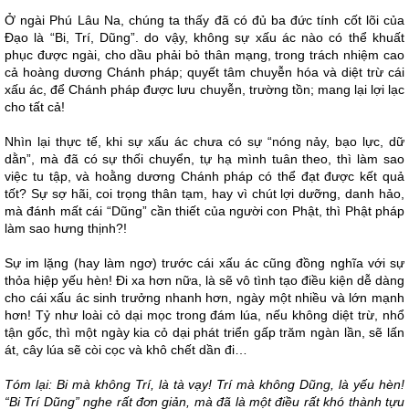
Ở ngài Phú Lâu Na, chúng ta thấy đã có đủ ba đức tính cốt lõi của
Đạo là “Bi, Trí, Dũng”. do vậy, không sự xấu ác nào có thể khuất
phục được ngài, cho dầu phải bỏ thân mạng, trong trách nhiệm cao
cả hoàng dương Chánh pháp; quyết tâm chuyễn hóa và diệt trừ cái
xấu ác, để Chánh pháp được lưu chuyễn, trường tồn; mang lại lợi lạc
cho tất cả!
Nhìn lại thực tế, khi sự xấu ác chưa có sự “nóng nảy, bạo lực, dữ
dằn”, mà đã có sự thối chuyển, tự hạ mình tuân theo, thì làm sao
việc tu tập, và hoằng dương Chánh pháp có thể đạt được kết quả
tốt? Sự sợ hãi, coi trọng thân tạm, hay vì chút lợi dưỡng, danh hảo,
mà đánh mất cái “Dũng” cần thiết của người con Phật, thì Phật pháp
làm sao hưng thịnh?!
Sự im lặng (hay làm ngơ) trước cái xấu ác cũng đồng nghĩa với sự
thỏa hiệp yếu hèn! Đi xa hơn nữa, là sẽ vô tình tạo điều kiện dễ dàng
cho cái xấu ác sinh trưởng nhanh hơn, ngày một nhiều và lớn mạnh
hơn! Tỷ như loài cỏ dại mọc trong đám lúa, nếu không diệt trừ, nhổ
tận gốc, thì một ngày kia cỏ dại phát triển gấp trăm ngàn lần, sẽ lấn
át, cây lúa sẽ còi cọc và khô chết dần đi…
Tóm lại: Bi mà không Trí, là tà vạy! Trí mà không Dũng, là yếu hèn!
“Bi Trí Dũng” nghe rất đơn giản, mà đã là một điều rất khó thành tựu