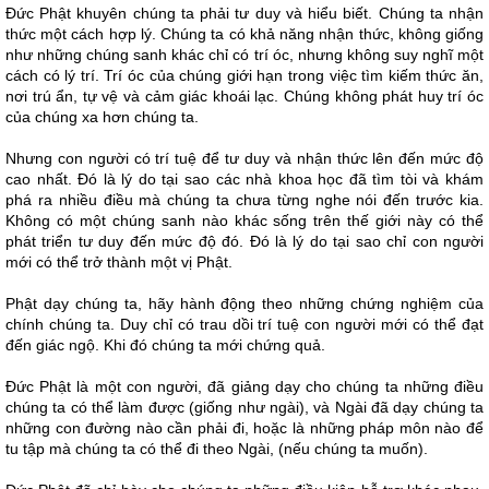
Đức Phật khuyên chúng ta phải tư duy và hiểu biết. Chúng ta nhận
thức một cách hợp lý. Chúng ta có khả năng nhận thức, không giống
như những chúng sanh khác chỉ có trí óc, nhưng không suy nghĩ một
cách có lý trí. Trí óc của chúng giới hạn trong việc tìm kiếm thức ăn,
nơi trú ẩn, tự vệ và cảm giác khoái lạc. Chúng không phát huy trí óc
của chúng xa hơn chúng ta.
Nhưng con người có trí tuệ để tư duy và nhận thức lên đến mức độ
cao nhất. Đó là lý do tại sao các nhà khoa học đã tìm tòi và khám
phá ra nhiều điều mà chúng ta chưa từng nghe nói đến trước kia.
Không có một chúng sanh nào khác sống trên thế giới này có thể
phát triển tư duy đến mức độ đó. Đó là lý do tại sao chỉ con người
mới có thể trở thành một vị Phật.
Phật dạy chúng ta, hãy hành động theo những chứng nghiệm của
chính chúng ta. Duy chỉ có trau dồi trí tuệ con người mới có thể đạt
đến giác ngộ. Khi đó chúng ta mới chứng quả.
Đức Phật là một con người, đã giảng dạy cho chúng ta những điều
chúng ta có thể làm được (giống như ngài), và Ngài đã dạy chúng ta
những con đường nào cần phải đi, hoặc là những pháp môn nào để
tu tập mà chúng ta có thể đi theo Ngài, (nếu chúng ta muốn).