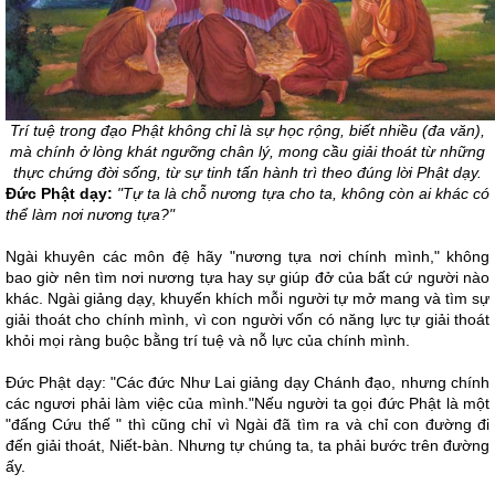
Trí tuệ trong đạo Phật không chỉ là sự học rộng, biết nhiều (đa văn),
mà chính ở lòng khát ngưỡng chân lý, mong cầu giải thoát từ những
thực chứng đời sống, từ sự tinh tấn hành trì theo đúng lời Phật dạy.
Ðức Phật dạy:
"Tự ta là chỗ nương tựa cho ta, không còn ai khác có
thể làm nơi nương tựa?"
Ngài khuyên các môn đệ hãy "nương tựa nơi chính mình," không
bao giờ nên tìm nơi nương tựa hay sự giúp đở của bất cứ người nào
khác. Ngài giảng dạy, khuyến khích mỗi người tự mở mang và tìm sự
giải thoát cho chính mình, vì con người vốn có năng lực tự giải thoát
khỏi mọi ràng buộc bằng trí tuệ và nỗ lực của chính mình.
Ðức Phật dạy: "Các đức Như Lai giảng dạy Chánh đạo, nhưng chính
các ngươi phải làm việc của mình."Nếu người ta gọi đức Phật là một
"đấng Cứu thế " thì cũng chỉ vì Ngài đã tìm ra và chỉ con đường đi
đến giải thoát, Niết-bàn. Nhưng tự chúng ta, ta phải bước trên đường
ấy.