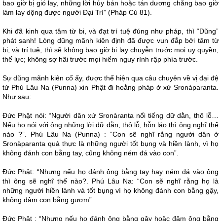
bao giờ bị gió lay, những lời hủy bán hoặc tán dương chẳng bao giờ
làm lay dộng được người Đại Trí” (Pháp Cú 81).
Khi đã kinh qua tâm từ bi, và đạt trí tuệ đúng như pháp, thì “Dũng”
phát sanh! Lòng dũng mãnh kiên định đã được vun đắp bởi tâm từ
bi, và trí tuệ, thì sẽ không bao giờ bị lay chuyễn trước mọi uy quyền,
thế lực; không sợ hãi trước mọi hiểm nguy rình rập phía trước.
Sự dũng mãnh kiên cố ấy, được thể hiện qua câu chuyên về vị đại đệ
tử Phú Lâu Na (Punna) xin Phật đi hoằng pháp ở xứ Sronàparanta.
Như sau:
Đức Phật nói: “Người dân xứ Sronàranta nổi tiếng dữ dằn, thô lỗ…
Nếu họ nói với ông những lời dữ dằn, thô lỗ, hỗn láo thì ông nghĩ thế
nào ?”. Phú Lâu Na (Punna) : “Con sẽ nghĩ rằng người dân ở
Sronàparanta quả thực là những người tốt bụng và hiền lành, vì họ
không đánh con bằng tay, cũng không ném đá vào con”.
Đức Phật: “Nhưng nếu họ đánh ông bằng tay hay ném đá vào ông
thì ông sẽ nghĩ thế nào?. Phú Lâu Na: “Con sẽ nghĩ rằng họ là
những người hiền lành và tốt bụng vì họ không đánh con bằng gậy,
không đâm con bằng gươm”.
Đức Phật : “Nhưng nếu họ đánh ông bằng gậy hoặc đâm ông bằng