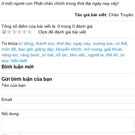
ở một người con Phật chân chính trong thời đại ngày nay vậy!
Tác giả bài viết:
Chân Truyền
Tổng số điểm của bài viết là: 0 trong 0 đánh giá
Click để đánh giá bài viết
Từ khóa:
trí dũng
,
thành tựu
,
thời đại
,
ngày nay
,
nương tựa
,
có thể
,
môn đệ
,
bao giờ
,
giảng dạy
,
khuyến khích
,
mở mang
,
giải thoát
,
năng lực
,
ràng buộc
,
trí tuệ
,
nỗ lực
,
làm việc
,
người ta
,
thế thì
,
tư
duy
,
hiểu biết
Bình luận mới
Gửi bình luận của bạn
Tên của bạn
Email
Nội dung