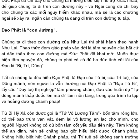
Đức Phật đã chỉ bày cho chúng ta những điều kiện hỗ trợ khác nhau,
để giúp chúng ta đi trên con đường nầy - và Ngài cũng đã chỉ bày
cho chúng ta các mối nguy hiểm khác nhau, mà sẽ là các chướng
ngại sẽ xảy ra, ngăn cản chúng ta đang đi trên con đường tu tập.
Đạo Phật là “con đường”.
Chúng ta đi theo con đường của Như Lai thì phải hành theo hạnh
Như Lai. Thao thức đem giáo pháp vào đời là tâm nguyện của bất cứ
ai dấn thân theo con đường mà Đức Phật đã khai mở. Muốn thực
hiện tâm nguyện đó, chúng ta phải có có đủ ba đức tính cốt lõi của
Đạo là “Bi, Trí, Dũng”.
Tất cả chúng ta đều hiểu Đạo Phật là Đạo của Từ bi, của Trí tuệ, của
Dũng mãnh; nên người ta vẫn thường nói Đạo Phật là “Đạo Từ Bi”,
lấy câu “Duy tuệ thị nghiệp” làm phương châm, đưa vào huấn dụ “Tự
dũng mãnh thắp đuốc lên mà đi” làm nền tảng, trong qúa trình tu tập
và hoằng dương chánh pháp!
Từ Bi Hỷ Xả còn được gọi là “Tứ Vô Lượng Tâm”- bốn tâm rộng lớn,
có thể bao trùm vạn vật, đem lại vô lượng an lạc cho mình, cho
người! Người không có đủ bốn tâm cốt yếu đầu tiên nầy, Tâm không
thể an định, nên sẽ chẳng bao giờ hiểu biết được Chánh pháp.
Không hiểu biết hết Chánh pháp, thì Trí tuệ sẽ không sanh trưởng