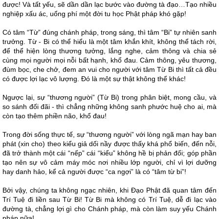
được! Và tất yếu, sẽ dần dần lạc bước vào đường tà đạo…Tạo nhiều
nghiệp xấu ác, uổng phí một đời tu học Phật pháp khó gặp!
Có tâm “Từ” đúng chánh pháp, trong sáng, thì tâm “Bi” tự nhiên sanh
trưởng. Từ - Bi có thể hiểu là một tâm khắn khít, không thể tách rời,
để thể hiện lòng thương tưởng, lắng nghe, cảm thông và chia sẻ
cùng mọi người mọi nỗi bất hạnh, khổ đau. Cảm thông, yêu thương,
đùm bọc, che chở, đem an vui cho người với tâm Từ Bi thì tất cả đều
có được lợi lạc vô lượng. Đó là một sự thật không thể khác!
Ngược lại, sự “thương người” (Từ Bi) trong phân biệt, mong cầu, và
so sánh đối đãi - thì chẳng những không sanh phước huệ cho ai, mà
còn tạo thêm phiền não, khổ đau!
Trong đời sống thực tế, sự “thương người” với lòng ngã mạn hay ban
phát (xin cho) theo kiểu giả dối nầy được thấy khá phổ biến, đến nỗi,
đã trở thành một cái “nếp” cái “kiểu” không hề bị phản đối; góp phần
tạo nên sự vô cảm máy móc nơi nhiều lớp người, chỉ vì lợi dưỡng
hay danh hảo, kể cả người được “ca ngợi” là có “tâm từ bi”!
Bởi vậy, chúng ta không ngạc nhiên, khi Đạo Phật đã quan tâm đến
Trí Tuệ đi liền sau Từ Bi! Từ Bi mà không có Trí Tuệ, dễ đi lạc vào
đường tà, chẳng lợi gì cho Chánh pháp, mà còn làm suy yếu Chánh
pháp nữa!