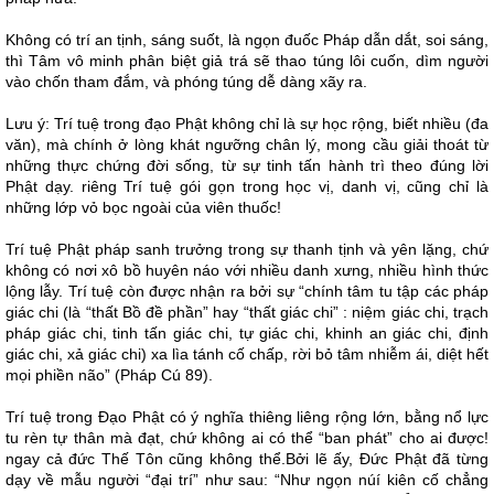
Không có trí an tịnh, sáng suốt, là ngọn đuốc Pháp dẫn dắt, soi sáng,
thì Tâm vô minh phân biệt giả trá sẽ thao túng lôi cuốn, dìm người
vào chốn tham đắm, và phóng túng dễ dàng xãy ra.
Lưu ý: Trí tuệ trong đạo Phật không chỉ là sự học rộng, biết nhiều (đa
văn), mà chính ở lòng khát ngưỡng chân lý, mong cầu giải thoát từ
những thực chứng đời sống, từ sự tinh tấn hành trì theo đúng lời
Phật dạy. riêng Trí tuệ gói gọn trong học vị, danh vị, cũng chỉ là
những lớp vỏ bọc ngoài của viên thuốc!
Trí tuệ Phật pháp sanh trưởng trong sự thanh tịnh và yên lặng, chứ
không có nơi xô bồ huyên náo với nhiều danh xưng, nhiều hình thức
lộng lẫy. Trí tuệ còn được nhận ra bởi sự “chính tâm tu tập các pháp
giác chi (là “thất Bồ đề phần” hay “thất giác chi” : niệm giác chi, trạch
pháp giác chi, tinh tấn giác chi, tự giác chi, khinh an giác chi, định
giác chi, xả giác chi) xa lìa tánh cố chấp, rời bỏ tâm nhiễm ái, diệt hết
mọi phiền não” (Pháp Cú 89).
Trí tuệ trong Đạo Phật có ý nghĩa thiêng liêng rộng lớn, bằng nổ lực
tu rèn tự thân mà đạt, chứ không ai có thể “ban phát” cho ai được!
ngay cả đức Thế Tôn cũng không thể.Bởi lẽ ấy, Đức Phật đã từng
dạy về mẫu người “đại trí” như sau: “Như ngọn núí kiên cố chẳng