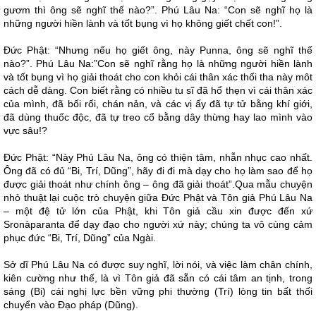
gươm thì ông sẽ nghĩ thế nào?”. Phú Lâu Na: “Con sẽ nghĩ họ là
những người hiền lành và tốt bụng vì họ không giết chết con!”.
Đức Phật: “Nhưng nếu họ giết ông, này Punna, ông sẽ nghĩ thế
nào?”. Phú Lâu Na:”Con sẽ nghĩ rằng họ là những người hiền lành
và tốt bụng vì họ giải thoát cho con khỏi cái thân xác thối tha này môt
cách dễ dàng. Con biết rằng có nhiều tu sĩ đã hổ thẹn vì cái thân xác
của mình, đã bối rối, chán nản, và các vị ấy đã tự tử bằng khí giới,
đã dùng thuốc độc, đã tự treo cổ bằng dây thừng hay lao mình vào
vực sâu!?
Đức Phật: “Này Phú Lâu Na, ông có thiện tâm, nhẫn nhục cao nhất.
Ông đã có đủ “Bi, Trí, Dũng”, hãy đi đi mà dạy cho họ làm sao để họ
được giải thoát như chính ông – ông đã giải thoát”.Qua mẫu chuyện
nhỏ thuật lại cuộc trò chuyện giữa Đức Phật và Tôn giả Phú Lâu Na
– một đệ tử lớn của Phật, khi Tôn giả cầu xin được đến xứ
Sronàparanta để dạy đạo cho người xứ này; chúng ta vô cùng cảm
phục đức “Bi, Trí, Dũng” của Ngài.
Sở dĩ Phú Lâu Na có được suy nghĩ, lời nói, và việc làm chân chính,
kiên cường như thế, là vì Tôn giả đã sẵn có cái tâm an tịnh, trong
sáng (Bi) cái nghị lực bền vững phi thường (Trí) lòng tin bất thối
chuyển vào Đạo pháp (Dũng).